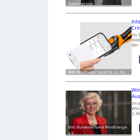
Elektrotechnik
Int
Cr
Im 
ele
der
Bild: Weidmüller GmbH & Co. KG
Win
Aus
Im 
Win
2.3
Bild: Bundesverband WindEnergie
e.V.