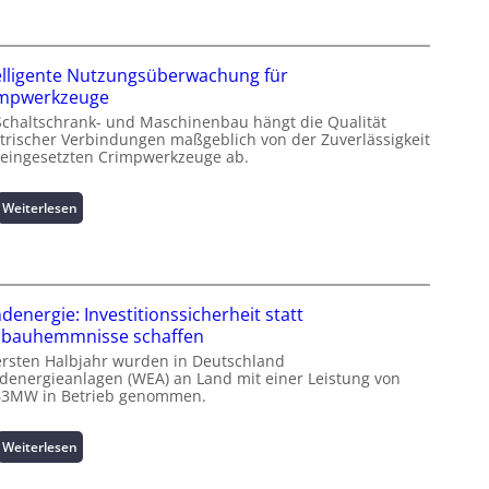
u
r
z
elligente Nutzungsüberwachung für
i
impwerkzeuge
n
Schaltschrank- und Maschinenbau hängt die Qualität
f
ktrischer Verbindungen maßgeblich von der Zuverlässigkeit
o
 eingesetzten Crimpwerkzeuge ab.
r
m
a
:
Weiterlesen
t
I
i
n
o
t
n
e
z
l
denergie: Investitionssicherheit statt
u
l
bauhemmnisse schaffen
m
i
ersten Halbjahr wurden in Deutschland
L
g
denergieanlagen (WEA) an Land mit einer Leistung von
a
e
63MW in Betrieb genommen.
s
n
t
t
:
Weiterlesen
s
e
W
p
N
i