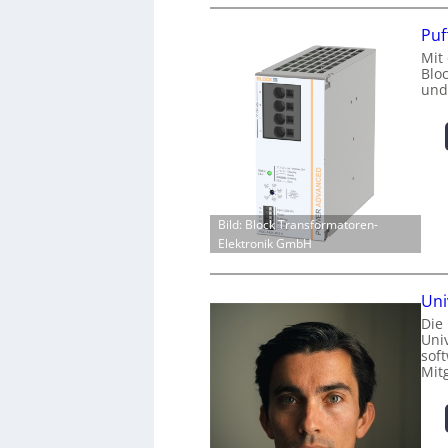
Puf
Mit
Blo
und
Bild: Block Transformatoren-
Elektronik GmbH
Uni
Die
Univ
sof
Mit