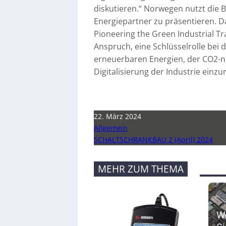
diskutieren.“ Norwegen nutzt die B
Energiepartner zu präsentieren. D
Pioneering the Green Industrial T
Anspruch, eine Schlüsselrolle bei
erneuerbaren Energien, der CO2-n
Digitalisierung der Industrie einz
22. März 2024
Allgemein
SCHALTSCHRANKBAU 2 (April) 2024
MEHR ZUM THEMA
We