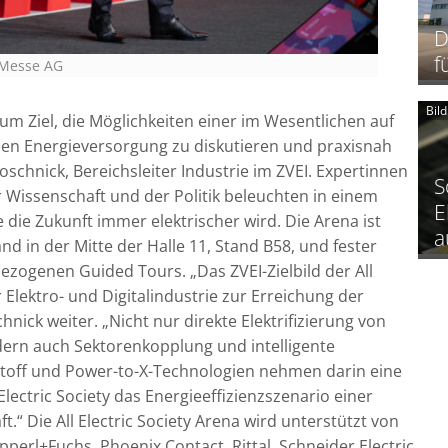
D
f
 Messe AG
Bil
 zum Ziel, die Möglichkeiten einer im Wesentlichen auf
en Energieversorgung zu diskutieren und praxisnah
schnick, Bereichsleiter Industrie im ZVEI. Expertinnen
S
 Wissenschaft und der Politik beleuchten in einem
E
 die Zukunft immer elektrischer wird. Die Arena ist
a
nd in der Mitte der Halle 11, Stand B58, und fester
ezogenen Guided Tours. „Das ZVEI-Zielbild der All
r Elektro- und Digitalindustrie zur Erreichung der
nick weiter. „Nicht nur direkte Elektrifizierung von
ern auch Sektorenkopplung und intelligente
toff und Power-to-X-Technologien nehmen darin eine
l Electric Society das Energieeffizienzszenario einer
t.“ Die All Electric Society Arena wird unterstützt von
pperl+Fuchs, Phoenix Contact, Rittal, Schneider Electric,