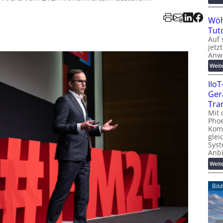
Wöh
Tut
Auf 
jetz
Anw
Weit
IIo
Ger
Tra
Mit 
Phoe
Kom
glei
Syst
Anb
Weit
Bil