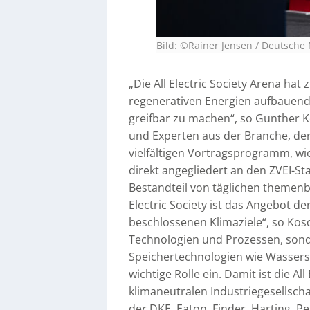
Bild: ©Rainer Jensen / Deutsche
„Die All Electric Society Arena hat
regenerativen Energien aufbauend
greifbar zu machen“, so Gunther Ko
und Experten aus der Branche, der
vielfältigen Vortragsprogramm, wie
direkt angegliedert an den ZVEI-Sta
Bestandteil von täglichen themenb
Electric Society ist das Angebot de
beschlossenen Klimaziele“, so Kosch
Technologien und Prozessen, sond
Speichertechnologien wie Wassers
wichtige Rolle ein. Damit ist die Al
klimaneutralen Industriegesellschaf
der DKE, Eaton, Finder, Harting, Pe