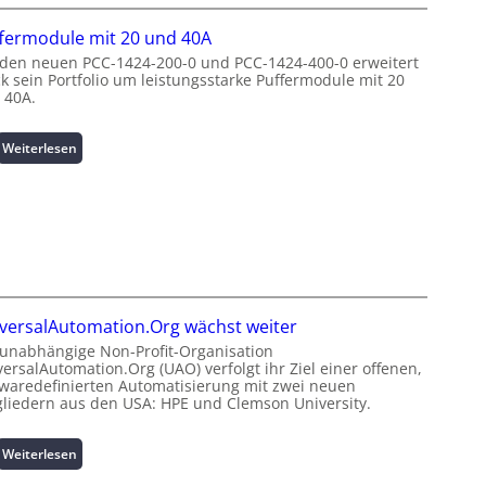
i
u
n
t
t
fermodule mit 20 und 40A
d
z
z
e
 den neuen PCC-1424-200-0 und PCC-1424-400-0 erweitert
e
u
ck sein Portfolio um leistungsstarke Puffermodule mit 20
n
n
n
 40A.
e
m
g
r
a
s
g
:
Weiterlesen
n
ü
i
P
a
b
e
u
g
e
:
f
e
r
I
f
m
w
n
e
e
a
v
r
n
c
e
m
t
h
s
o
h
u
versalAutomation.Org wächst weiter
t
d
o
n
i
 unabhängige Non-Profit-Organisation
u
c
g
ersalAutomation.Org (UAO) verfolgt ihr Ziel einer offenen,
t
l
h
f
twaredefinierten Automatisierung mit zwei neuen
i
e
-
ü
gliedern aus den USA: HPE und Clemson University.
o
m
p
r
n
i
e
C
s
:
Weiterlesen
t
r
r
s
U
2
f
i