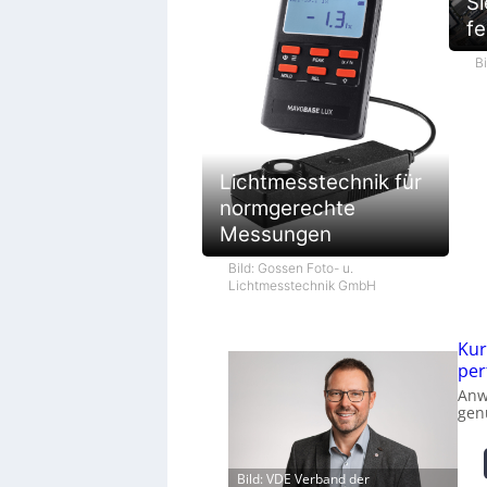
Si
fe
B
Lichtmesstechnik für
normgerechte
Messungen
Bild: Gossen Foto- u.
Lichtmesstechnik GmbH
Kur
per
Anw
gen
Bild: VDE Verband der