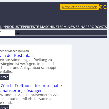
LinkedIn
YouTube
Newsletter abonnieren
EL
PRODUKTE
PERFEKTE MASCHINE
TERMINE
WEBINARE
PODCASTS
scher Maschinenbau
 in der Kostenfalle
leichte Stimmungsaufhellung zu
esbeginn ist verflogen. Im deutschen
chinen- und Anlagenbau schnappt die
enfalle…
:
erlesen
K
 Zürich: Treffpunkt für praxisnahe
M
U
omatisierungslösungen
i
6. und 27. August präsentieren 225
teller auf der All About Automation
n
ie rund…
d
e
:
erlesen