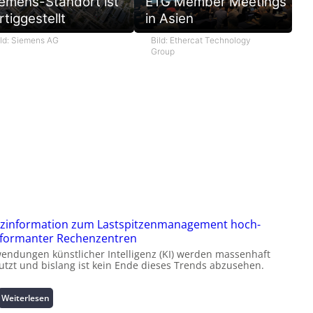
emens-Standort ist
ETG Member Meetings
rtiggestellt
in Asien
ild: Siemens AG
Bild: Ethercat Technology
Group
zinformation zum Lastspitzenmanagement hoch-
formanter Rechenzentren
endungen künstlicher Intelligenz (KI) werden massenhaft
utzt und bislang ist kein Ende dieses Trends abzusehen.
:
Weiterlesen
K