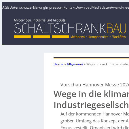
AGB
Datenschutzerklärung
Impressum
Kontakt
Download
Mediadaten
Award
i-ne
Home
»
Allgemein
»
Wege in die
klimaneutrale
Vorschau Hannover Messe 202
Wege in die klima
Industriegesellsch
Auf der kommenden Hannover Mess
großen Umfang das Konzept der All 
Fokus gestellt. Organisiert wird d