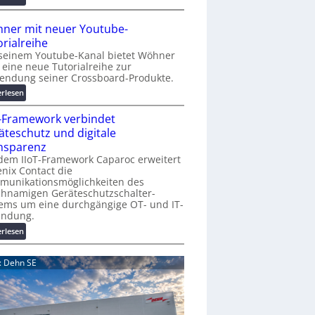
r
A
K
A
ner mit neuer Youtube-
o
A
orialreihe
s
Z
seinem Youtube-Kanal bietet Wöhner
t
ü
t eine neue Tutorialreihe zur
e
r
endung seiner Crossboard-Produkte.
n
i
:
erlesen
f
c
W
a
h
T-Framework verbindet
ö
l
:
h
äteschutz und digitale
l
T
n
nsparenz
e
r
e
dem IIoT-Framework Caparoc erweitert
e
r
nix Contact die
f
munikationsmöglichkeiten des
m
f
chnamigen Geräteschutzschalter-
i
p
ems um eine durchgängige OT- und IT-
t
u
indung.
n
n
:
erlesen
e
k
I
u
t
I
e
d: Dehn SE
f
o
r
ü
T
Y
r
-
o
p
F
u
r