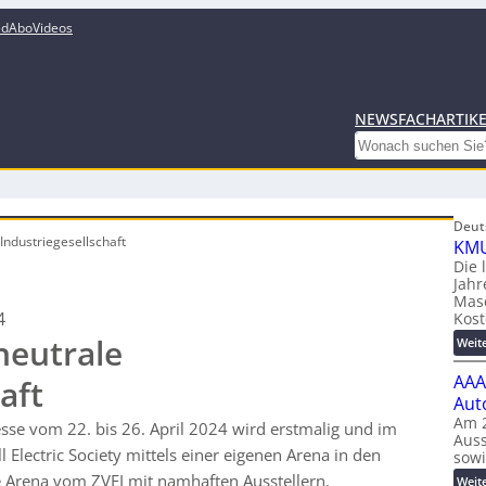
ed
Abo
Videos
NEWS
FACHARTIK
Search
Deut
Industriegesellschaft
KMU
Die 
Jahr
Mas
4
Kost
neutrale
Weit
AAA
aft
Aut
Am 2
e vom 22. bis 26. April 2024 wird erstmalig und im
Auss
Electric Society mittels einer eigenen Arena in den
sow
ie Arena vom ZVEI mit namhaften Ausstellern.
Weit