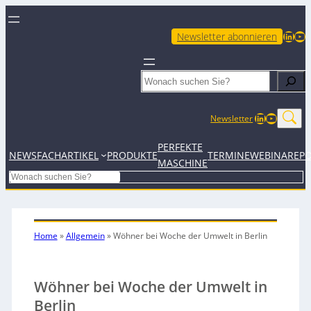
LinkedIn
YouTube
Newsletter abonnieren
Search
LinkedIn
YouTub
Newsletter
PERFEKTE
NEWS
FACHARTIKEL
PRODUKTE
TERMINE
WEBINARE
P
MASCHINE
Search
Home
»
Allgemein
»
Wöhner bei Woche der Umwelt in Berlin
Wöhner bei Woche der Umwelt in
Berlin