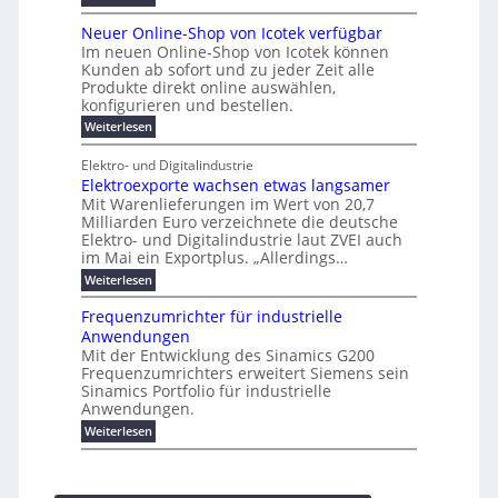
e
o
P
r
a
s
t
r
u
r
k
b
t
Neuer Online-Shop von Icotek verfügbar
s
c
e
e
o
e
e
t
r
Im neuen Online-Shop von Icotek können
a
r
n
f
l
c
e
Kunden ab sofort und zu jeder Zeit alle
a
W
i
t
m
k
n
a
Produkte direkt online auswählen,
t
n
a
e
H
P
g
konfigurieren und bestellen.
e
n
r
i
a
l
o
t
a
f
l
:
Weiterlesen
e
-
u
f
g
ü
b
N
C
ü
g
e
r
j
e
E
Elektro- und Digitalindustrie
h
m
S
a
u
F
O
r
Elektroexporte wachsen etwas langsamer
e
t
h
e
e
e
n
r
r
Mit Warenlieferungen im Wert von 20,7
r
n
s
t
ö
2
O
Milliarden Euro verzeichnete die deutsche
d
m
0
t
n
Elektro- und Digitalindustrie laut ZVEI auch
e
e
2
l
im Mai ein Exportplus. „Allerdings…
s
b
6
i
i
i
:
Weiterlesen
n
n
s
E
e
d
2
l
-
Frequenzumrichter für industrielle
u
5
e
S
Anwendungen
s
A
k
h
t
Mit der Entwicklung des Sinamics G200
t
o
r
Frequenzumrichters erweitert Siemens sein
r
p
i
o
Sinamics Portfolio für industrielle
v
e
e
o
Anwendungen.
l
x
n
l
:
Weiterlesen
p
I
e
F
o
c
s
r
r
o
E
e
t
t
t
q
e