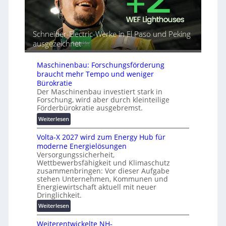
u
d
a
t
e
l
o
t
r
m
Schneider-Electric-Werke in El Paso und Peking
G
e
a
ausgezeichnet
e
i
t
r
h
i
ä
e
Maschinenbau: Forschungsförderung
s
t
braucht mehr Tempo und weniger
i
e
Bürokratie
e
s
Der Maschinenbau investiert stark in
r
c
Forschung, wird aber durch kleinteilige
u
Förderbürokratie ausgebremst.
h
n
u
:
Weiterlesen
g
t
M
s
z
Volta-X 2027 wird zum Energy Hub für
a
l
u
moderne Energielösungen
s
ö
n
Versorgungssicherheit,
c
s
d
Wettbewerbsfähigkeit und Klimaschutz
h
u
zusammenbringen: Vor dieser Aufgabe
d
i
n
stehen Unternehmen, Kommunen und
i
n
g
Energiewirtschaft aktuell mit neuer
g
e
e
Dringlichkeit.
i
n
n
:
Weiterlesen
t
b
V
a
a
Weiterentwickelte NH-
o
l