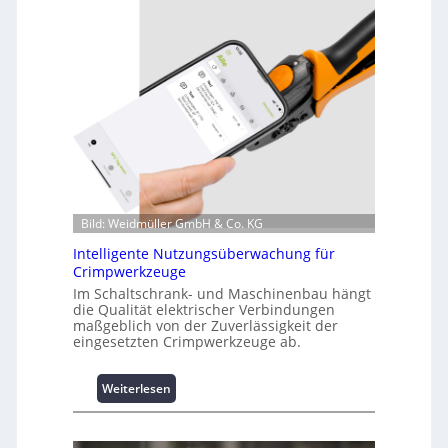
z
i
n
f
o
r
m
a
t
i
o
Bild: Weidmüller GmbH & Co. KG
n
z
Intelligente Nutzungsüberwachung für
u
Crimpwerkzeuge
m
Im Schaltschrank- und Maschinenbau hängt
L
die Qualität elektrischer Verbindungen
a
maßgeblich von der Zuverlässigkeit der
s
eingesetzten Crimpwerkzeuge ab.
t
s
:
Weiterlesen
p
I
i
n
t
t