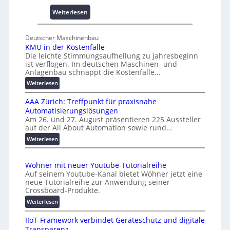
s
:
Weiterlesen
e
U
s
n
Deutscher Maschinenbau
c
i
KMU in der Kostenfalle
h
v
Die leichte Stimmungsaufhellung zu Jahresbeginn
a
e
ist verflogen. Im deutschen Maschinen- und
f
r
Anlagenbau schnappt die Kostenfalle…
f
s
:
Weiterlesen
e
a
K
n
l
AAA Zürich: Treffpunkt für praxisnahe
M
A
Automatisierungslösungen
U
u
Am 26. und 27. August präsentieren 225 Aussteller
i
auf der All About Automation sowie rund…
t
n
o
d
:
Weiterlesen
e
A
m
r
A
a
Wöhner mit neuer Youtube-Tutorialreihe
K
A
t
Auf seinem Youtube-Kanal bietet Wöhner jetzt eine
o
Z
i
neue Tutorialreihe zur Anwendung seiner
s
ü
o
Crossboard-Produkte.
t
r
n
:
Weiterlesen
e
i
.
W
n
c
O
IIoT-Framework verbindet Geräteschutz und digitale
ö
f
h
r
Transparenz
h