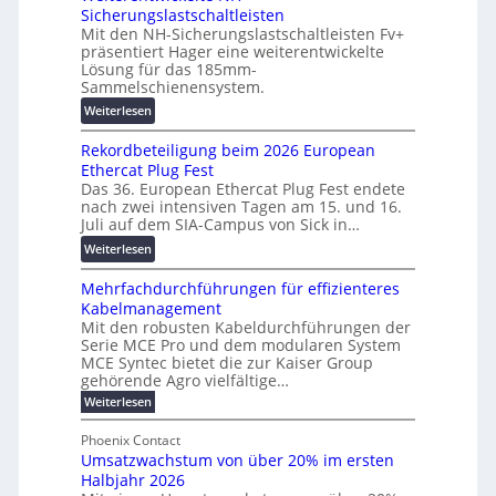
u
Sicherungslastschaltleisten
l
e
:
Mit den NH-Sicherungslastschaltleisten Fv+
t
T
F
präsentiert Hager eine weiterentwickelte
a
r
o
Lösung für das 185mm-
-
a
r
Sammelschienensystem.
X
n
s
:
Weiterlesen
2
s
c
W
0
p
h
Rekordbeteiligung beim 2026 European
e
2
a
u
Ethercat Plug Fest
i
7
r
n
Das 36. European Ethercat Plug Fest endete
t
w
e
g
nach zwei intensiven Tagen am 15. und 16.
e
i
n
s
Juli auf dem SIA-Campus von Sick in…
r
r
z
f
:
Weiterlesen
e
d
ö
R
n
z
r
Mehrfachdurchführungen für effizienteres
e
t
u
d
Kabelmanagement
k
w
m
e
Mit den robusten Kabeldurchführungen der
o
i
E
r
Serie MCE Pro und dem modularen System
r
c
n
MCE Syntec bietet die zur Kaiser Group
u
d
k
e
gehörende Agro vielfältige…
n
b
e
r
:
g
Weiterlesen
e
l
g
M
b
t
t
e
y
Phoenix Contact
r
e
h
e
H
Umsatzwachstum von über 20% im ersten
a
r
i
N
u
Halbjahr 2026
f
u
l
H
b
a