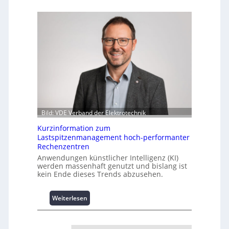
Bild: VDE Verband der Elektrotechnik
Kurzinformation zum
Lastspitzenmanagement hoch-performanter
Rechenzentren
Anwendungen künstlicher Intelligenz (KI)
werden massenhaft genutzt und bislang ist
kein Ende dieses Trends abzusehen.
:
Weiterlesen
K
u
r