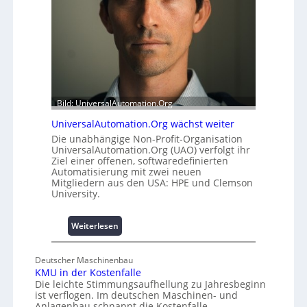
l
a
e
t
m
t
i
A
t
u
2
s
0
b
u
a
Bild: UniversalAutomation.Org
n
u
UniversalAutomation.Org wächst weiter
d
h
Die unabhängige Non-Profit-Organisation
4
e
UniversalAutomation.Org (UAO) verfolgt ihr
0
m
Ziel einer offenen, softwaredefinierten
A
m
Automatisierung mit zwei neuen
n
Mitgliedern aus den USA: HPE und Clemson
i
University.
s
s
:
Weiterlesen
e
U
s
n
c
Deutscher Maschinenbau
i
h
KMU in der Kostenfalle
v
a
Die leichte Stimmungsaufhellung zu Jahresbeginn
e
ist verflogen. Im deutschen Maschinen- und
f
r
Anlagenbau schnappt die Kostenfalle…