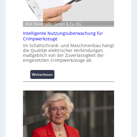
a
t
i
o
Bild: Weidmüller GmbH & Co. KG
n
z
Intelligente Nutzungsüberwachung für
u
Crimpwerkzeuge
m
Im Schaltschrank- und Maschinenbau hängt
L
die Qualität elektrischer Verbindungen
a
maßgeblich von der Zuverlässigkeit der
eingesetzten Crimpwerkzeuge ab.
s
t
s
:
Weiterlesen
p
I
i
n
t
t
z
e
e
l
n
l
m
i
a
g
n
e
a
n
g