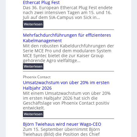
u
a
Ethercat Plug Fest
i
7
n
r
Das 36. European Ethercat Plug Fest endete
t
w
g
e
nach zwei intensiven Tagen am 15. und 16.
e
i
s
n
Juli auf dem SIA-Campus von Sick in…
r
r
f
z
:
Weiterlesen
e
d
ö
R
n
z
r
Mehrfachdurchführungen für effizienteres
e
t
u
d
Kabelmanagement
k
w
m
e
Mit den robusten Kabeldurchführungen der
o
i
E
r
Serie MCE Pro und dem modularen System
r
c
n
MCE Syntec bietet die zur Kaiser Group
u
d
k
e
gehörende Agro vielfältige…
n
b
e
r
:
g
Weiterlesen
e
l
g
M
b
t
t
e
y
Phoenix Contact
r
e
h
e
H
Umsatzwachstum von über 20% im ersten
a
r
i
N
u
Halbjahr 2026
f
u
l
H
b
a
Mit einem Umsatzwachstum von über 20%
c
i
-
c
f
im ersten Halbjahr 2026 hat sich die
h
h
g
S
Geschäftslage von Phoenix Contact positiv
ü
d
t
u
i
entwickelt.
r
u
m
n
c
r
m
:
Weiterlesen
e
g
c
h
U
o
h
h
m
b
e
Björn Twiehaus wird neuer Wago-CEO
d
f
s
r
e
Zum 15. September übernimmt Björn
r
e
ü
a
T
Twiehaus (Bild) die Position des Chief
i
u
h
t
r