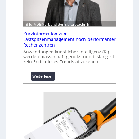
Bild: VDE Verband der Elektrotechnik
Kurzinformation zum
Lastspitzenmanagement hoch-performanter
Rechenzentren
Anwendungen künstlicher Intelligenz (KI)
werden massenhaft genutzt und bislang ist
kein Ende dieses Trends abzusehen.
:
Weiterlesen
K
u
r
z
i
n
f
o
r
m