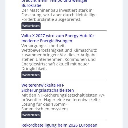
braucht mehr Tempo und weniger
i
Bürokratie
e
e
Der Maschinenbau investiert stark in
s
r
Forschung, wird aber durch kleinteilige
c
u
Förderbürokratie ausgebremst.
h
n
:
u
Weiterlesen
g
M
t
s
Volta-X 2027 wird zum Energy Hub für
a
z
l
moderne Energielösungen
s
u
ö
Versorgungssicherheit,
c
n
s
Wettbewerbsfähigkeit und Klimaschutz
h
d
u
zusammenbringen: Vor dieser Aufgabe
i
d
n
stehen Unternehmen, Kommunen und
n
i
g
Energiewirtschaft aktuell mit neuer
e
g
Dringlichkeit.
e
n
i
n
:
Weiterlesen
b
t
V
a
a
Weiterentwickelte NH-
o
u
l
Sicherungslastschaltleisten
l
:
e
Mit den NH-Sicherungslastschaltleisten Fv+
t
F
T
präsentiert Hager eine weiterentwickelte
a
o
r
Lösung für das 185mm-
-
r
a
Sammelschienensystem.
X
s
n
:
Weiterlesen
2
c
s
W
0
h
p
Rekordbeteiligung beim 2026 European
e
2