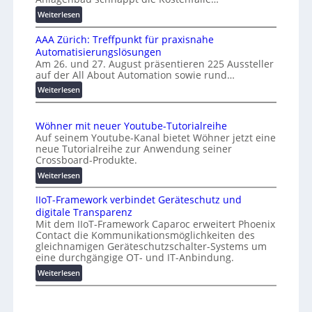
f
s
:
e
Weiterlesen
a
K
n
l
AAA Zürich: Treffpunkt für praxisnahe
M
A
Automatisierungslösungen
U
u
Am 26. und 27. August präsentieren 225 Aussteller
i
auf der All About Automation sowie rund…
t
n
o
d
:
Weiterlesen
e
A
m
r
A
a
Wöhner mit neuer Youtube-Tutorialreihe
K
A
t
Auf seinem Youtube-Kanal bietet Wöhner jetzt eine
o
Z
i
neue Tutorialreihe zur Anwendung seiner
s
ü
o
Crossboard-Produkte.
t
r
n
:
Weiterlesen
e
i
.
W
n
c
O
IIoT-Framework verbindet Geräteschutz und
ö
f
h
r
digitale Transparenz
h
a
:
g
Mit dem IIoT-Framework Caparoc erweitert Phoenix
n
l
T
w
Contact die Kommunikationsmöglichkeiten des
e
l
r
gleichnamigen Geräteschutzschalter-Systems um
ä
r
e
e
eine durchgängige OT- und IT-Anbindung.
c
m
f
:
Weiterlesen
h
i
f
I
s
t
p
I
n
t
u
o