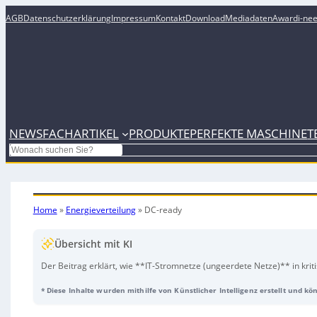
AGB
Datenschutzerklärung
Impressum
Kontakt
Download
Mediadaten
Award
i-ne
NEWS
FACHARTIKEL
PRODUKTE
PERFEKTE MASCHINE
T
Search
Home
»
Energieverteilung
»
DC-ready
Übersicht mit KI
Der Beitrag erklärt, wie **IT-Stromnetze (ungeerdete Netze)** in kri
Telekommunikation** eine besonders hohe **Betriebssicherheit** erm
* Diese Inhalte wurden mithilfe von Künstlicher Intelligenz erstellt und k
abgeschaltet**, stattdessen löst die **Isolationsüberwachung (IMD)** 
**zweiten Fehler** oder deutlich schlechterer Isolation erfolgt die Absch