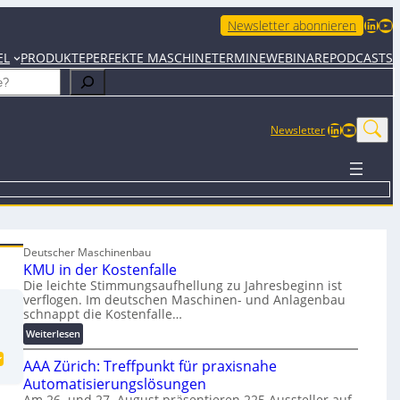
LinkedIn
YouTube
Newsletter abonnieren
EL
PRODUKTE
PERFEKTE MASCHINE
TERMINE
WEBINARE
PODCASTS
LinkedIn
YouTub
Newsletter
Deutscher Maschinenbau
KMU in der Kostenfalle
Die leichte Stimmungsaufhellung zu Jahresbeginn ist
verflogen. Im deutschen Maschinen- und Anlagenbau
schnappt die Kostenfalle…
:
Weiterlesen
K
AAA Zürich: Treffpunkt für praxisnahe
M
U
Automatisierungslösungen
i
Am 26. und 27. August präsentieren 225 Aussteller auf