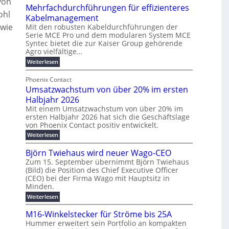
von
z
ö
t
Mehrfachdurchführungen für effizienteres
e
ohl
u
r
w
k
Kabelmanagement
m
d
i
o
 wie
Mit den robusten Kabeldurchführungen der
E
e
c
Serie MCE Pro und dem modularen System MCE
r
n
r
k
Syntec bietet die zur Kaiser Group gehörende
d
e
Agro vielfältige…
u
e
b
r
n
l
:
Weiterlesen
e
M
g
g
t
t
e
y
b
Phoenix Contact
e
e
h
H
Umsatzwachstum von über 20% im ersten
r
N
i
r
u
f
a
H
Halbjahr 2026
l
a
b
u
-
Mit einem Umsatzwachstum von über 20% im
i
c
f
c
ersten Halbjahr 2026 hat sich die Geschäftslage
S
g
h
von Phoenix Contact positiv entwickelt.
ü
h
i
d
u
u
r
t
c
:
Weiterlesen
n
r
U
m
m
h
g
c
m
Björn Twiehaus wird neuer Wago-CEO
o
e
e
b
h
s
d
Zum 15. September übernimmt Björn Twiehaus
f
h
r
a
e
ü
(Bild) die Position des Chief Executive Officer
e
t
r
u
i
h
(CEO) bei der Firma Wago mit Hauptsitz in
z
r
T
n
m
r
w
Minden.
n
e
g
u
2
a
:
Weiterlesen
n
e
m
s
c
0
B
g
h
E
p
l
2
j
e
M16-Winkelstecker für Ströme bis 25A
s
n
o
a
ö
6
n
t
Hummer erweitert sein Portfolio an kompakten
r
e
f
u
s
u
E