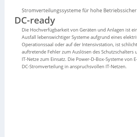
werden IT-Netze mit **DC-Stromverteilung** kombiniert, da viele Ver
arbeiten und dadurch **Umwandlungsverluste** sinken – das steigert 
Stromverteilungssysteme für hohe Betriebssicher
Netze** ist häufig eine **allpolige (zweipolige) Absicherung** erforde
DC-ready
**vollständig spannungsfrei** sind; mehrere Normen unterstützen d
Die Hochverfügbarkeit von Geräten und Anlagen ist ei
modulare Stromverteilersysteme für **DC (48–565 V)** und auch **AC*
Schutzschaltern
für schnellen Austausch. Je nach Einsatz gibt es
hydra
Ausfall lebenswichtiger Systeme aufgrund eines elektr
**redundante Einspeisungen**, **Sammelsignalisierung** fürs Alarm
Operationssaal oder auf der Intensivstation, ist schlic
integrierte Erdungsanschlüsse. Fazit: Die Kombination aus **IT-Netz,
auftretende Fehler zum Auslösen des Schutzschalters
und Wartungsfreundlichkeit in kritischen Infrastrukturen.
IT-Netze zum Einsatz. Die Power-D-Box-Systeme von E-
DC-Stromverteilung in anspruchsvollen IT-Netzen.
Sorry, no results.
Please try another keyword