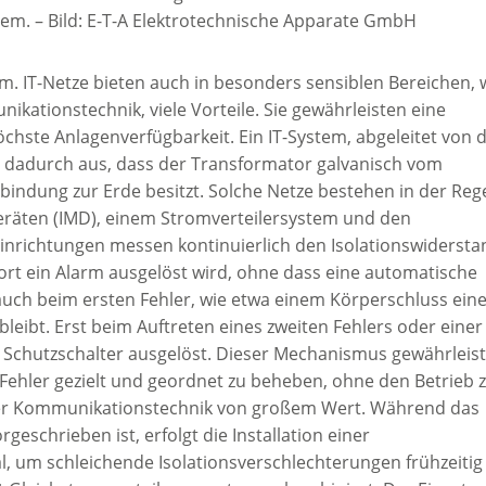
tem.
–
Bild: E-T-A Elektrotechnische Apparate GmbH
. IT-Netze bieten auch in besonders sensiblen Bereichen, 
kationstechnik, viele Vorteile. Sie gewährleisten eine
chste Anlagenverfügbarkeit. Ein IT-System, abgeleitet von 
ch dadurch aus, dass der Transformator galvanisch vom
rbindung zur Erde besitzt. Solche Netze bestehen in der Reg
räten (IMD), einem Stromverteilersystem und den
richtungen messen kontinuierlich den Isolationswidersta
ofort ein Alarm ausgelöst wird, ohne dass eine automatische
 auch beim ersten Fehler, wie etwa einem Körperschluss ein
leibt. Erst beim Auftreten eines zweiten Fehlers oder einer
r Schutzschalter ausgelöst. Dieser Mechanismus gewährleist
Fehler gezielt und geordnet zu beheben, ohne den Betrieb 
 der Kommunikationstechnik von großem Wert. Während das
schrieben ist, erfolgt die Installation einer
 um schleichende Isolationsverschlechterungen frühzeitig