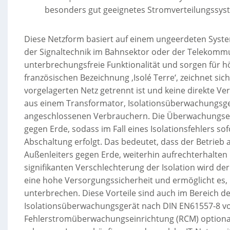
besonders gut geeignetes Stromverteilungssys
Diese Netzform basiert auf einem ungeerdeten System
der Signaltechnik im Bahnsektor oder der Telekommuni
unterbrechungsfreie Funktionalität und sorgen für hö
französischen Bezeichnung ‚Isolé Terre‘, zeichnet si
vorgelagerten Netz getrennt ist und keine direkte Ve
aus einem Transformator, Isolationsüberwachungsge
angeschlossenen Verbrauchern. Die Überwachungsein
gegen Erde, sodass im Fall eines Isolationsfehlers s
Abschaltung erfolgt. Das bedeutet, dass der Betrieb
Außenleiters gegen Erde, weiterhin aufrechterhalten b
signifikanten Verschlechterung der Isolation wird de
eine hohe Versorgungssicherheit und ermöglicht es, 
unterbrechen. Diese Vorteile sind auch im Bereich
Isolationsüberwachungsgerät nach DIN EN61557-8 vorge
Fehlerstromüberwachungseinrichtung (RCM) optional,