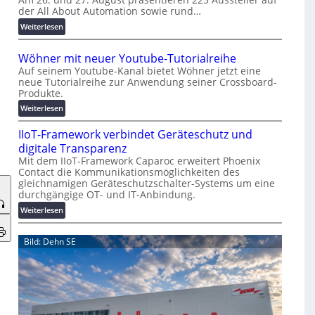
der All About Automation sowie rund…
n
d
:
Weiterlesen
e
A
r
A
Wöhner mit neuer Youtube-Tutorialreihe
K
A
Auf seinem Youtube-Kanal bietet Wöhner jetzt eine
o
Z
neue Tutorialreihe zur Anwendung seiner Crossboard-
s
ü
Produkte.
t
r
:
Weiterlesen
e
i
W
n
c
IIoT-Framework verbindet Geräteschutz und
ö
f
h
h
digitale Transparenz
a
:
n
Mit dem IIoT-Framework Caparoc erweitert Phoenix
l
T
Contact die Kommunikationsmöglichkeiten des
e
l
r
gleichnamigen Geräteschutzschalter-Systems um eine
r
e
e
durchgängige OT- und IT-Anbindung.
m
f
i
:
Weiterlesen
f
t
I
p
n
I
Bild: Dehn SE
u
e
o
n
u
T
k
e
-
t
r
F
f
Y
r
ü
o
a