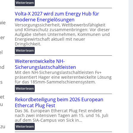
g
:
Weiterlesen
t
s
M
z
l
Volta-X 2027 wird zum Energy Hub für
a
u
ö
s
moderne Energielösungen
n
wie
s
c
Versorgungssicherheit, Wettbewerbsfähigkeit
d
u
und Klimaschutz zusammenbringen: Vor dieser
h
d
n
Aufgabe stehen Unternehmen, Kommunen und
i
i
der
Energiewirtschaft aktuell mit neuer
g
n
g
Dringlichkeit.
e
e
i
n
:
Weiterlesen
n
el
t
V
b
a
Weiterentwickelte NH-
o
a
l
l
nd
Sicherungslastschaltleisten
u
e
t
:
Mit den NH-Sicherungslastschaltleisten Fv+
T
präsentiert Hager eine weiterentwickelte Lösung
a
F
r
es
für das 185mm-Sammelschienensystem.
-
o
a
X
r
:
Weiterlesen
n
2
s
W
s
et
0
Rekordbeteiligung beim 2026 European
c
e
p
zu
2
h
i
Ethercat Plug Fest
a
7
u
t
Das 36. European Ethercat Plug Fest endete
r
w
n
nach zwei intensiven Tagen am 15. und 16. Juli
e
e
i
auf dem SIA-Campus von Sick in…
g
r
n
r
s
e
 zu
:
Weiterlesen
z
d
f
n
R