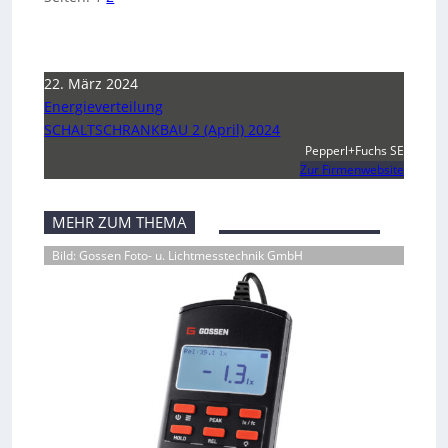
22. März 2024
Energieverteilung
SCHALTSCHRANKBAU 2 (April) 2024
Pepperl+Fuchs SE
Zur Firmenwebsite
MEHR ZUM THEMA
Bild: Gossen Foto- u. Lichtmesstechnik GmbH