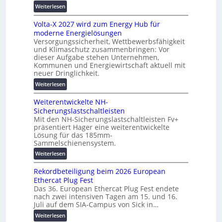
s
:
Weiterlesen
t
i
M
e
e
Volta-X 2027 wird zum Energy Hub für
a
s
r
moderne Energielösungen
s
c
u
Versorgungssicherheit, Wettbewerbsfähigkeit
c
h
n
und Klimaschutz zusammenbringen: Vor
h
u
g
dieser Aufgabe stehen Unternehmen,
i
t
s
Kommunen und Energiewirtschaft aktuell mit
n
z
neuer Dringlichkeit.
l
e
u
ö
:
Weiterlesen
n
n
s
V
b
d
u
Weiterentwickelte NH-
o
a
d
n
Sicherungslastschaltleisten
l
u
i
g
Mit den NH-Sicherungslastschaltleisten Fv+
t
:
g
präsentiert Hager eine weiterentwickelte
e
a
F
i
Lösung für das 185mm-
n
-
o
t
Sammelschienensystem.
X
r
a
:
Weiterlesen
2
s
l
W
0
c
e
Rekordbeteiligung beim 2026 European
e
2
h
T
Ethercat Plug Fest
i
7
u
r
Das 36. European Ethercat Plug Fest endete
t
w
n
a
nach zwei intensiven Tagen am 15. und 16.
e
i
g
n
Juli auf dem SIA-Campus von Sick in…
r
r
s
s
:
Weiterlesen
e
d
f
p