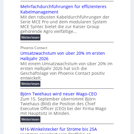
R
n
z
ö
a
Mehrfachdurchführungen für effizienteres
e
t
u
r
r
Kabelmanagement
k
w
m
d
e
Mit den robusten Kabeldurchführungen der
o
i
E
e
n
Serie MCE Pro und dem modularen System
r
c
n
r
MCE Syntec bietet die zur Kaiser Group
z
d
k
e
gehörende Agro vielfältige…
u
b
e
r
n
:
Weiterlesen
e
l
g
M
g
t
t
e
y
b
Phoenix Contact
e
h
e
H
Umsatzwachstum von über 20% im ersten
r
r
i
N
u
Halbjahr 2026
f
a
l
H
b
a
Mit einem Umsatzwachstum von über 20% im
u
i
-
c
f
ersten Halbjahr 2026 hat sich die
c
h
g
S
Geschäftslage von Phoenix Contact positiv
ü
h
d
u
i
entwickelt.
r
u
t
n
c
r
m
:
Weiterlesen
m
g
c
h
U
o
e
h
m
b
e
Björn Twiehaus wird neuer Wago-CEO
d
f
h
s
e
Zum 15. September übernimmt Björn
r
e
ü
a
r
Twiehaus (Bild) die Position des Chief
i
u
h
t
r
T
Executive Officer (CEO) bei der Firma Wago
r
z
m
n
n
e
u
mit Hauptsitz in Minden.
w
2
g
e
n
a
m
:
Weiterlesen
0
s
g
E
c
p
B
2
e
l
h
n
j
o
M16-Winkelstecker für Ströme bis 25A
n
s
6
a
ö
e
f
u
t