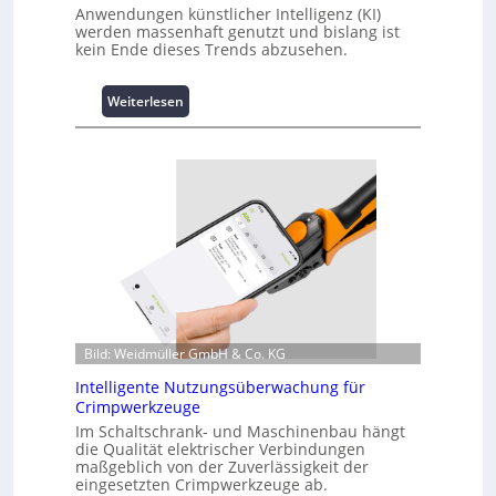
Anwendungen künstlicher Intelligenz (KI)
werden massenhaft genutzt und bislang ist
kein Ende dieses Trends abzusehen.
:
Weiterlesen
K
u
r
z
i
n
f
o
r
m
a
t
Bild: Weidmüller GmbH & Co. KG
i
Intelligente Nutzungsüberwachung für
o
Crimpwerkzeuge
n
Im Schaltschrank- und Maschinenbau hängt
z
die Qualität elektrischer Verbindungen
u
maßgeblich von der Zuverlässigkeit der
m
eingesetzten Crimpwerkzeuge ab.