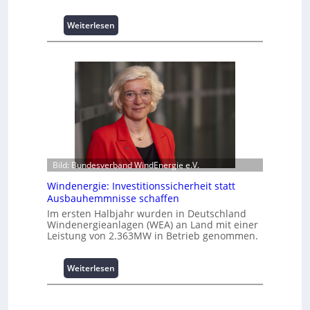
L
a
:
Weiterlesen
s
I
t
n
s
t
p
e
i
l
t
l
z
i
e
g
n
e
m
n
a
Bild: Bundesverband WindEnergie e.V.
t
n
e
Windenergie: Investitionssicherheit statt
a
N
Ausbauhemmnisse schaffen
g
u
e
Im ersten Halbjahr wurden in Deutschland
t
Windenergieanlagen (WEA) an Land mit einer
m
z
Leistung von 2.363MW in Betrieb genommen.
e
u
n
n
t
:
Weiterlesen
g
h
W
s
o
i
ü
c
n