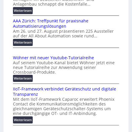
r
i
Anlagenbau schnappt die Kostenfalle…
s
s
:
Weiterlesen
a
s
K
l
e
AAA Zürich: Treffpunkt für praxisnahe
M
A
s
Automatisierungslösungen
U
u
Am 26. und 27. August präsentieren 225 Aussteller
c
i
auf der All About Automation sowie rund…
t
n
h
o
d
:
Weiterlesen
a
e
A
m
f
r
A
a
f
Wöhner mit neuer Youtube-Tutorialreihe
K
A
t
e
Auf seinem Youtube-Kanal bietet Wöhner jetzt eine
o
Z
i
n
neue Tutorialreihe zur Anwendung seiner
s
ü
o
Crossboard-Produkte.
t
r
n
:
Weiterlesen
e
i
.
W
n
c
O
IIoT-Framework verbindet Geräteschutz und digitale
ö
f
h
r
Transparenz
h
a
:
g
Mit dem IIoT-Framework Caparoc erweitert Phoenix
n
l
T
w
Contact die Kommunikationsmöglichkeiten des
e
l
r
gleichnamigen Geräteschutzschalter-Systems um
ä
r
e
e
eine durchgängige OT- und IT-Anbindung.
c
m
f
:
Weiterlesen
h
i
f
I
s
t
p
I
n
t