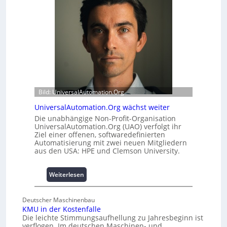
t
c
u
r
r
h
g
m
e
e
e
o
n
r
d
h
u
e
l
i
e
t
m
s
i
t
Bild: UniversalAutomation.Org
t
a
2
UniversalAutomation.Org wächst weiter
t
0
t
Die unabhängige Non-Profit-Organisation
u
UniversalAutomation.Org (UAO) verfolgt ihr
A
n
Ziel einer offenen, softwaredefinierten
u
Automatisierung mit zwei neuen Mitgliedern
d
s
aus den USA: HPE und Clemson University.
4
b
0
a
A
:
Weiterlesen
u
U
h
n
e
Deutscher Maschinenbau
i
m
KMU in der Kostenfalle
v
m
Die leichte Stimmungsaufhellung zu Jahresbeginn ist
e
n
verflogen. Im deutschen Maschinen- und