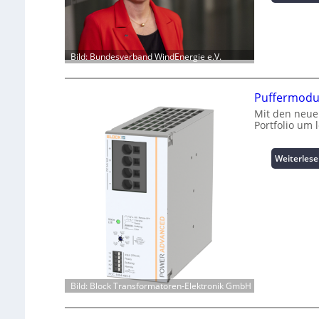
Bild: Bundesverband WindEnergie e.V.
Puffermodul
Mit den neue
Portfolio um 
Weiterles
Bild: Block Transformatoren-Elektronik GmbH