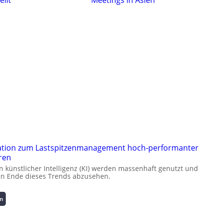
ation zum Lastspitzenmanagement hoch-performanter
ren
künstlicher Intelligenz (KI) werden massenhaft genutzt und
ein Ende dieses Trends abzusehen.
:
en
K
u