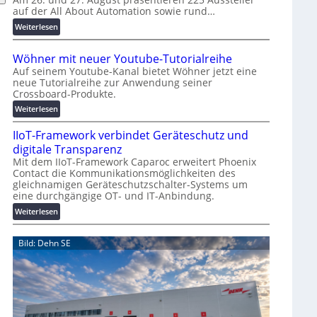
auf der All About Automation sowie rund…
n
d
:
Weiterlesen
e
A
r
A
Wöhner mit neuer Youtube-Tutorialreihe
K
A
Auf seinem Youtube-Kanal bietet Wöhner jetzt eine
o
Z
neue Tutorialreihe zur Anwendung seiner
s
ü
Crossboard-Produkte.
t
r
:
Weiterlesen
e
i
W
n
c
IIoT-Framework verbindet Geräteschutz und
ö
f
h
h
digitale Transparenz
a
:
n
Mit dem IIoT-Framework Caparoc erweitert Phoenix
l
T
Contact die Kommunikationsmöglichkeiten des
e
l
r
gleichnamigen Geräteschutzschalter-Systems um
r
e
e
eine durchgängige OT- und IT-Anbindung.
m
f
i
:
Weiterlesen
f
t
I
p
n
I
Bild: Dehn SE
u
e
o
n
u
T
k
e
-
t
r
F
f
Y
r
ü
o
a