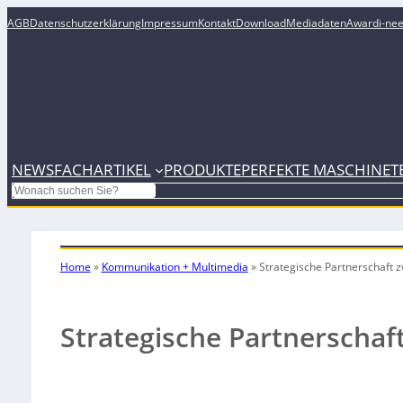
AGB
Datenschutzerklärung
Impressum
Kontakt
Download
Mediadaten
Award
i-ne
NEWS
FACHARTIKEL
PRODUKTE
PERFEKTE MASCHINE
T
Search
Home
»
Kommunikation + Multimedia
»
Strategische Partnerschaft z
Strategische Partnerschaf