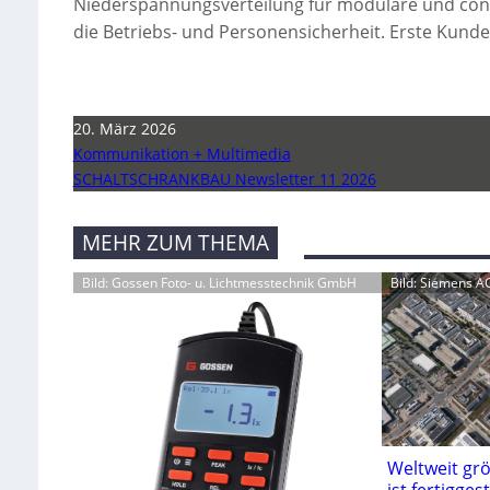
Niederspannungsverteilung für modulare und cont
die Betriebs- und Personensicherheit. Erste Kunde
20. März 2026
Kommunikation + Multimedia
SCHALTSCHRANKBAU Newsletter 11 2026
MEHR ZUM THEMA
Bild: Gossen Foto- u. Lichtmesstechnik GmbH
Bild: Siemens A
Weltweit gr
ist fertiggest