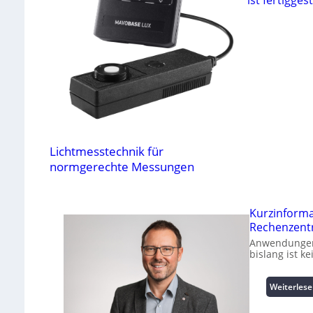
Lichtmesstechnik für
normgerechte Messungen
Kurzinform
Rechenzent
Anwendungen 
bislang ist k
Weiterles