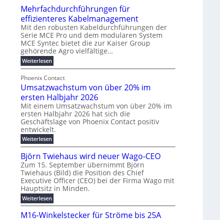
u
t
Mehrfachdurchführungen für
r
e
m
w
d
k
effizienteres Kabelmanagement
E
i
e
o
Mit den robusten Kabeldurchführungen der
n
c
r
Serie MCE Pro und dem modularen System
r
e
k
MCE Syntec bietet die zur Kaiser Group
u
d
gehörende Agro vielfältige…
r
e
n
b
g
l
:
g
Weiterlesen
e
M
y
t
b
t
e
Phoenix Contact
H
e
r
e
h
Umsatzwachstum von über 20% im
u
N
a
i
r
f
b
H
ersten Halbjahr 2026
u
l
a
f
-
c
Mit einem Umsatzwachstum von über 20% im
i
c
ersten Halbjahr 2026 hat sich die
ü
S
h
g
h
Geschäftslage von Phoenix Contact positiv
r
i
d
t
u
entwickelt.
u
m
c
m
n
r
:
Weiterlesen
o
h
e
g
c
U
d
e
h
b
h
m
Björn Twiehaus wird neuer Wago-CEO
f
e
r
r
e
s
ü
Zum 15. September übernimmt Björn
r
u
a
T
i
h
Twiehaus (Bild) die Position des Chief
t
n
n
e
m
r
Executive Officer (CEO) bei der Firma Wago mit
z
e
g
u
m
2
w
Hauptsitz in Minden.
n
E
s
p
a
0
:
g
Weiterlesen
c
n
l
o
2
B
e
h
e
a
u
6
j
n
M16-Winkelstecker für Ströme bis 25A
s
ö
f
r
s
n
E