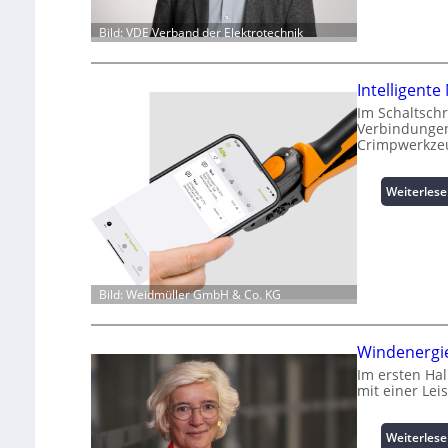
Bild: VDE Verband der Elektrotechnik
Intelligent
Im Schaltsch
Verbindungen
Crimpwerkze
Weiterles
Bild: Weidmüller GmbH & Co. KG
Windenergie
Im ersten Ha
mit einer Le
Weiterles