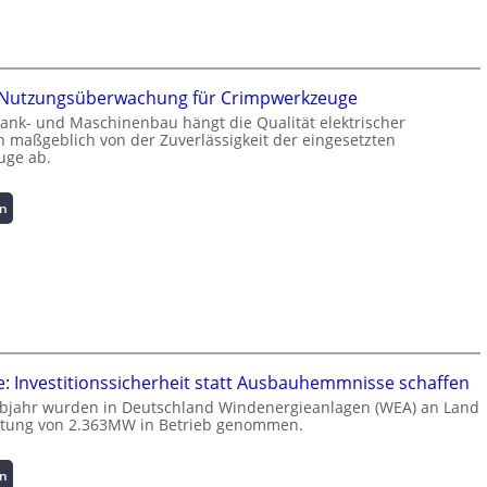
r
z
i
n
e Nutzungsüberwachung für Crimpwerkzeuge
f
rank- und Maschinenbau hängt die Qualität elektrischer
o
 maßgeblich von der Zuverlässigkeit der eingesetzten
r
uge ab.
m
a
t
:
en
i
I
o
n
n
t
z
e
u
l
m
l
L
i
a
g
: Investitionssicherheit statt Ausbauhemmnisse schaffen
s
e
lbjahr wurden in Deutschland Windenergieanlagen (WEA) an Land
t
n
istung von 2.363MW in Betrieb genommen.
s
t
p
e
i
:
N
en