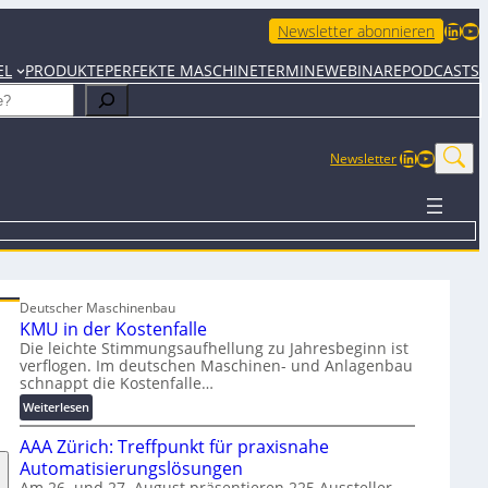
LinkedIn
YouTube
Newsletter abonnieren
EL
PRODUKTE
PERFEKTE MASCHINE
TERMINE
WEBINARE
PODCASTS
LinkedIn
YouTub
Newsletter
Deutscher Maschinenbau
KMU in der Kostenfalle
Die leichte Stimmungsaufhellung zu Jahresbeginn ist
verflogen. Im deutschen Maschinen- und Anlagenbau
schnappt die Kostenfalle…
:
Weiterlesen
K
AAA Zürich: Treffpunkt für praxisnahe
M
U
Automatisierungslösungen
i
Am 26. und 27. August präsentieren 225 Aussteller