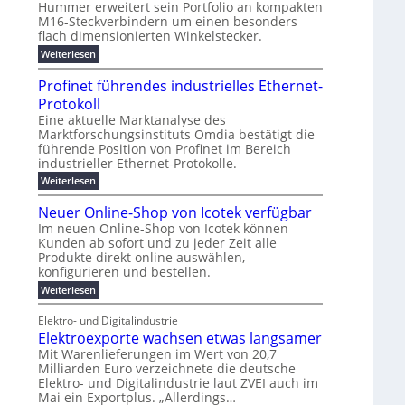
t
Hummer erweitert sein Portfolio an kompakten
r
ü
g
t
u
d
u
M16-Steckverbindern um einen besonders
n
r
m
i
s
w
r
flach dimensionierten Winkelstecker.
T
e
v
e
c
w
ff
e
o
o
:
Weiterlesen
i
i
l
h
n
n
p
M
e
z
ü
1
ö
a
i
e
Profinet führendes industrielles Ethernet-
h
i
b
6
s
l
g
a
a
e
Protokoll
e
-
u
n
u
t
e
n
r
W
Eine aktuelle Marktanalyse des
s
t
n
l
2
i
r
E
Marktforschungsinstituts Omdia bestätigt die
w
e
0
n
g
e
B
t
führende Position von Profinet im Bereich
i
r
%
k
e
i
r
industrieller Ethernet-Protokolle.
e
ü
h
i
e
d
s
n
s
r
m
e
l
:
Weiterlesen
n
K
e
s
P
t
o
r
e
a
r
t
r
e
Neuer Online-Shop von Icotek verfügbar
k
c
u
b
s
e
o
e
e
n
Im neuen Online-Shop von Icotek können
r
a
t
c
f
r
l
Kunden ab sofort und zu jeder Zeit alle
e
k
a
i
t
W
m
n
e
Produkte direkt online auswählen,
n
t
P
a
a
H
r
e
konfigurieren und bestellen.
g
n
i
l
a
f
t
o
a
:
Weiterlesen
e
l
u
ü
f
-
g
N
b
r
ü
g
C
e
e
j
S
h
Elektro- und Digitalindustrie
F
E
m
u
a
t
r
Elektroexporte wachsen etwas langsamer
O
e
e
e
h
r
e
n
r
Mit Warenlieferungen im Wert von 20,7
r
ö
n
s
t
O
Milliarden Euro verzeichnete die deutsche
2
m
d
t
n
0
Elektro- und Digitalindustrie laut ZVEI auch im
e
e
l
2
b
s
Mai ein Exportplus. „Allerdings…
i