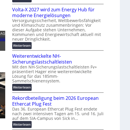
g
M
t
s
Volta-X 2027 wird zum Energy Hub für
a
z
l
s
u
moderne Energielösungen
ö
c
n
Versorgungssicherheit, Wettbewerbsfähigkeit
s
und Klimaschutz zusammenbringen: Vor
h
d
u
dieser Aufgabe stehen Unternehmen,
i
d
n
 AG
Kommunen und Energiewirtschaft aktuell mit
n
i
g
neuer Dringlichkeit.
ite
e
g
e
:
Weiterlesen
n
i
n
V
b
t
Weiterentwickelte NH-
o
a
a
l
Sicherungslastschaltleisten
u
l
t
:
Mit den NH-Sicherungslastschaltleisten Fv+
e
präsentiert Hager eine weiterentwickelte
a
F
T
Lösung für das 185mm-
-
o
r
Sammelschienensystem.
X
r
a
2
:
Weiterlesen
s
n
0
W
c
s
Rekordbeteiligung beim 2026 European
2
e
h
p
7
i
Ethercat Plug Fest
u
a
w
t
n
Das 36. European Ethercat Plug Fest endete
r
i
nach zwei intensiven Tagen am 15. und 16. Juli
e
g
e
auf dem SIA-Campus von Sick in…
r
r
s
n
d
e
f
z
:
Weiterlesen
z
n
ö
R