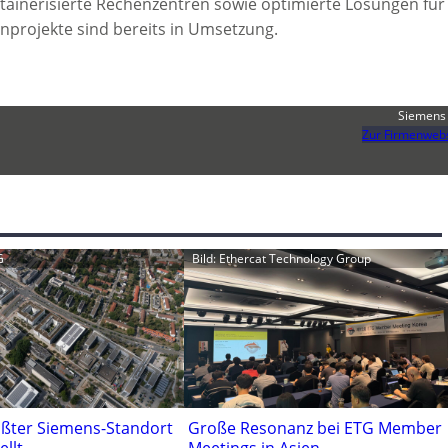
ainerisierte Rechenzentren sowie optimierte Lösungen für
nprojekte sind bereits in Umsetzung.
Siemens
Zur Firmenwebs
G
Bild: Ethercat Technology Group
ößter Siemens-Standort
Große Resonanz bei ETG Member
ellt
Meetings in Asien