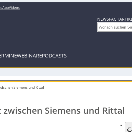
ed
Abo
Videos
NEWS
FACHARTIK
Search
ERMINE
WEBINARE
PODCASTS
wischen Siemens und Rittal
t zwischen Siemens und Rittal