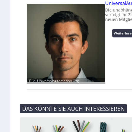
UniversalAu
Die unabhäng
verfolgt ihr 
neuen Mitgli
Weiterles
Bild: UniversalAutomation.Org
DAS KÖNNTE SIE AUCH INTERESSIEREN