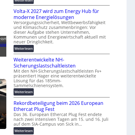
Weiterlesen
g
t
M
s
z
Volta-X 2027 wird zum Energy Hub für
a
l
u
s
moderne Energielösungen
ö
n
c
Versorgungssicherheit, Wettbewerbsfähigkeit
s
d
und Klimaschutz zusammenbringen: Vor
h
u
d
dieser Aufgabe stehen Unternehmen,
i
n
Kommunen und Energiewirtschaft aktuell mit
i
n
GmbH
g
neuer Dringlichkeit.
g
e
site
e
i
:
Weiterlesen
n
n
t
V
b
a
Weiterentwickelte NH-
o
a
l
l
Sicherungslastschaltleisten
u
e
t
:
Mit den NH-Sicherungslastschaltleisten Fv+
T
präsentiert Hager eine weiterentwickelte
a
F
r
Lösung für das 185mm-
-
o
Sammelschienensystem.
a
X
r
n
2
:
Weiterlesen
s
s
0
W
c
p
Rekordbeteiligung beim 2026 European
2
e
h
a
7
i
Ethercat Plug Fest
u
r
w
t
n
Das 36. European Ethercat Plug Fest endete
e
i
nach zwei intensiven Tagen am 15. und 16. Juli
e
g
n
auf dem SIA-Campus von Sick in…
r
r
s
z
d
e
f
:
Weiterlesen
z
n