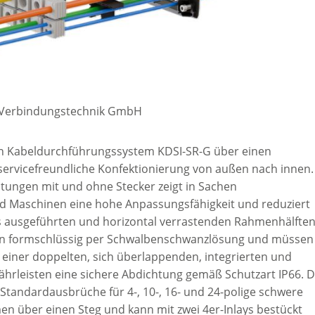
p Verbindungstechnik GmbH
en Kabeldurchführungssystem KDSI-SR-G über einen
servicefreundliche Konfektionierung von außen nach innen.
tungen mit und ohne Stecker zeigt in Sachen
 Maschinen eine hohe Anpassungsfähigkeit und reduziert
s ausgeführten und horizontal verrastenden Rahmenhälfte
eren formschlüssig per Schwalbenschwanzlösung und müssen
 einer doppelten, sich überlappenden, integrierten und
hrleisten eine sichere Abdichtung gemäß Schutzart IP66. D
Standardausbrüche für 4-, 10-, 16- und 24-polige schwere
en über einen Steg und kann mit zwei 4er-Inlays bestückt