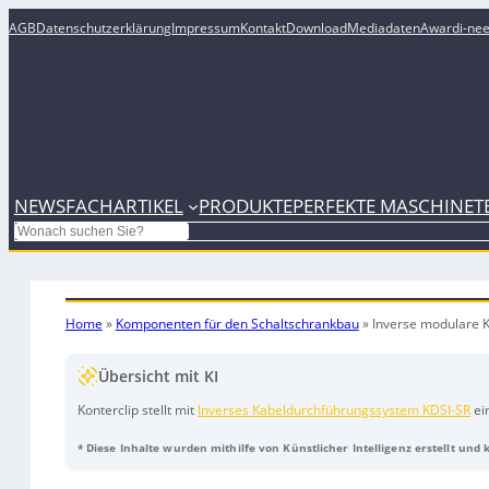
AGB
Datenschutzerklärung
Impressum
Kontakt
Download
Mediadaten
Award
i-ne
NEWS
FACHARTIKEL
PRODUKTE
PERFEKTE MASCHINE
T
Search
Home
»
Komponenten für den Schaltschrankbau
»
Inverse modulare 
Übersicht mit KI
Konterclip stellt mit
Inverses Kabeldurchführungssystem KDSI-SR
ei
Schraubrahmen vor, das eine einfache, servicefreundliche Konfekt
* Diese Inhalte wurden mithilfe von Künstlicher Intelligenz erstellt und
Rahmenhälften aus glasfaserverstärktem PA6.6 arretieren per Schw
Doppeldichtung zuverlässig nach IP66 ab. Das System ist für Leitun