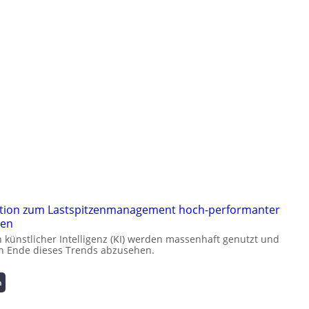
tion zum Lastspitzenmanagement hoch-performanter
ren
ünstlicher Intelligenz (KI) werden massenhaft genutzt und
ein Ende dieses Trends abzusehen.
:
n
K
u