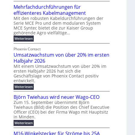
ö
R
u
t
Mehrfachdurchführungen für
r
e
m
w
d
k
effizienteres Kabelmanagement
E
i
e
o
Mit den robusten Kabeldurchführungen der
n
c
r
Serie MCE Pro und dem modularen System
r
e
k
MCE Syntec bietet die zur Kaiser Group
u
d
gehörende Agro vielfältige…
r
e
n
b
g
l
:
g
Weiterlesen
e
M
y
t
b
t
e
Phoenix Contact
H
e
r
e
h
Umsatzwachstum von über 20% im ersten
u
N
a
i
r
f
b
H
Halbjahr 2026
u
l
a
f
-
c
Mit einem Umsatzwachstum von über 20% im
i
c
ersten Halbjahr 2026 hat sich die
ü
S
h
g
h
Geschäftslage von Phoenix Contact positiv
r
i
d
t
u
entwickelt.
u
m
c
m
n
r
:
Weiterlesen
o
h
e
g
c
U
d
e
h
b
h
m
Björn Twiehaus wird neuer Wago-CEO
f
e
r
r
e
s
ü
Zum 15. September übernimmt Björn
r
u
a
T
i
h
Twiehaus (Bild) die Position des Chief Executive
t
n
n
e
m
r
Officer (CEO) bei der Firma Wago mit Hauptsitz
z
e
g
u
m
2
w
in Minden.
n
E
s
p
a
0
:
g
Weiterlesen
c
n
l
o
2
B
e
h
e
a
u
6
j
n
M16-Winkelstecker für Ströme bis 25A
s