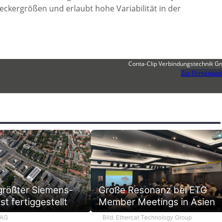
teckergrößen und erlaubt hohe Variabilität in der
Conta-Clip Verbindungstechnik 
Zur Firmenweb
größter Siemens-
Große Resonanz bei ETG
st fertiggestellt
Member Meetings in Asien
 AG
Bild: Ethercat Technology Group