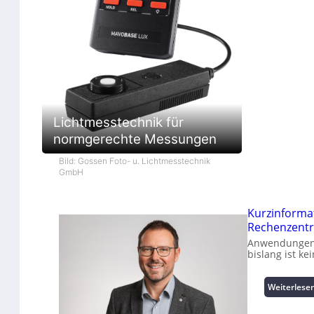
Lichtmesstechnik für
normgerechte Messungen
Bild: Gossen Foto- u. Lichtmesstechnik
GmbH
Kurzinforma
Rechenzent
Anwendungen k
bislang ist k
Weiterlese