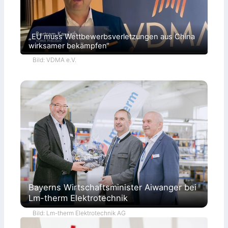
„EU muss Wettbewerbsverletzungen aus China
wirksamer bekämpfen“
Bild: VDMA e.V.
Bayerns Wirtschaftsminister Aiwanger bei
Lm-therm Elektrotechnik
Bild: Lm-therm Elektrotechnik AG