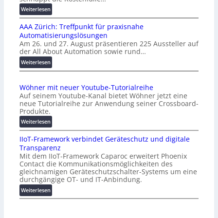
:
Weiterlesen
K
AAA Zürich: Treffpunkt für praxisnahe
M
Automatisierungslösungen
U
Am 26. und 27. August präsentieren 225 Aussteller auf
i
der All About Automation sowie rund…
n
d
:
Weiterlesen
e
A
r
A
Wöhner mit neuer Youtube-Tutorialreihe
K
A
Auf seinem Youtube-Kanal bietet Wöhner jetzt eine
o
Z
neue Tutorialreihe zur Anwendung seiner Crossboard-
s
ü
Produkte.
t
r
:
Weiterlesen
e
i
W
n
c
IIoT-Framework verbindet Geräteschutz und digitale
ö
f
h
Transparenz
h
a
:
Mit dem IIoT-Framework Caparoc erweitert Phoenix
n
l
T
Contact die Kommunikationsmöglichkeiten des
e
l
r
gleichnamigen Geräteschutzschalter-Systems um eine
r
e
e
durchgängige OT- und IT-Anbindung.
m
f
:
Weiterlesen
i
f
I
t
p
I
n
u
o
e