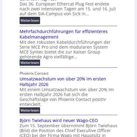
u
Das 36. European Ethercat Plug Fest endete
t
w
r
n
nach zwei intensiven Tagen am 15. und 16. Juli
e
i
e
g
auf dem SIA-Campus von Sick in…
r
r
n
s
:
Weiterlesen
e
d
z
f
R
n
z
ö
Mehrfachdurchführungen für effizienteres
e
t
u
r
Kabelmanagement
k
w
m
d
Mit den robusten Kabeldurchführungen der
o
i
E
e
Serie MCE Pro und dem modularen System
r
c
n
r
MCE Syntec bietet die zur Kaiser Group
d
k
e
gehörende Agro vielfältige…
u
b
e
r
n
:
Weiterlesen
e
l
g
M
g
t
t
e
y
b
Phoenix Contact
e
h
e
H
Umsatzwachstum von über 20% im ersten
r
r
i
N
u
Halbjahr 2026
f
a
l
H
b
a
Mit einem Umsatzwachstum von über 20% im
u
i
-
c
f
ersten Halbjahr 2026 hat sich die
c
h
g
S
Geschäftslage von Phoenix Contact positiv
ü
h
d
u
i
entwickelt.
r
u
t
n
c
r
m
:
Weiterlesen
m
g
c
h
U
o
e
h
m
b
e
Björn Twiehaus wird neuer Wago-CEO
d
f
h
s
e
Zum 15. September übernimmt Björn Twiehaus
r
e
ü
a
r
(Bild) die Position des Chief Executive Officer
i
u
h
t
r
T
(CEO) bei der Firma Wago mit Hauptsitz in
r
z
m
n