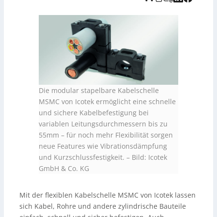
erweiterbar, deckt je nach Ausführung Klemmbereiche
bis 55 mm ab und lässt sich über Verbinder reihen oder
stapeln, auch zur Montage auf C-Schienen. Dank
witterungsbeständigem Polyamid und
korrosionsgeschützten Stahlschrauben ist sie auf
Langlebigkeit ausgelegt und eignet sich auch als
Schlauchhalter für Konfektionsschläuche von
NW8,5
bis
NW50
. Hinweis: Die zugrunde liegende Audioaufnahme
wurde KI-generiert und vom Tedo-Verlag bereitgestellt.
Die modular stapelbare Kabelschelle
MSMC von Icotek ermöglicht eine schnelle
und sichere Kabelbefestigung bei
variablen Leitungsdurchmessern bis zu
55mm – für noch mehr Flexibilität sorgen
neue Features wie Vibrationsdämpfung
und Kurzschlussfestigkeit.
–
Bild: Icotek
GmbH & Co. KG
Mit der flexiblen Kabelschelle MSMC von Icotek lassen
sich Kabel, Rohre und andere zylindrische Bauteile