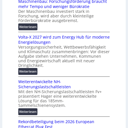
Maschinenbau: Forschungsförderung braucht
i
e
mehr Tempo und weniger Bürokratie
e
s
Der Maschinenbau investiert stark in
r
c
Forschung, wird aber durch kleinteilige
u
h
Förderbürokratie ausgebremst.
n
u
:
Weiterlesen
g
t
M
s
z
Volta-X 2027 wird zum Energy Hub für moderne
a
l
u
Energielösungen
s
ö
n
Versorgungssicherheit, Wettbewerbsfähigkeit
c
s
d
und Klimaschutz zusammenbringen: Vor dieser
h
u
Aufgabe stehen Unternehmen, Kommunen
d
i
n
und Energiewirtschaft aktuell mit neuer
i
n
g
Dringlichkeit.
g
e
e
:
i
Weiterlesen
n
n
V
t
b
Weiterentwickelte NH-
o
a
a
Sicherungslastschaltleisten
l
l
u
Mit den NH-Sicherungslastschaltleisten Fv+
t
e
:
präsentiert Hager eine weiterentwickelte
a
T
F
Lösung für das 185mm-
-
r
o
Sammelschienensystem.
X
a
r
:
Weiterlesen
2
n
s
W
0
s
c
Rekordbeteiligung beim 2026 European
e
2
p
h
Ethercat Plug Fest
i
7
a