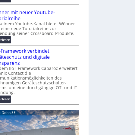
r
A
K
A
ner mit neuer Youtube-
o
A
orialreihe
s
Z
seinem Youtube-Kanal bietet Wöhner
t
ü
t eine neue Tutorialreihe zur
e
r
endung seiner Crossboard-Produkte.
n
i
:
erlesen
f
c
W
a
h
T-Framework verbindet
ö
l
:
h
äteschutz und digitale
l
T
n
nsparenz
e
r
e
dem IIoT-Framework Caparoc erweitert
e
r
nix Contact die
f
munikationsmöglichkeiten des
m
f
chnamigen Geräteschutzschalter-
i
p
ems um eine durchgängige OT- und IT-
t
u
indung.
n
n
:
erlesen
e
k
I
u
t
I
e
d: Dehn SE
f
o
r
ü
T
Y
r
-
o
p
F
u
r