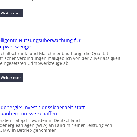
:
Weiterlesen
K
u
r
z
elligente Nutzungsüberwachung für
i
impwerkzeuge
n
Schaltschrank- und Maschinenbau hängt die Qualität
f
ktrischer Verbindungen maßgeblich von der Zuverlässigkeit
o
 eingesetzten Crimpwerkzeuge ab.
r
m
a
:
Weiterlesen
t
I
i
n
o
t
n
e
z
l
denergie: Investitionssicherheit statt
u
l
bauhemmnisse schaffen
m
i
ersten Halbjahr wurden in Deutschland
L
g
denergieanlagen (WEA) an Land mit einer Leistung von
a
e
63MW in Betrieb genommen.
s
n