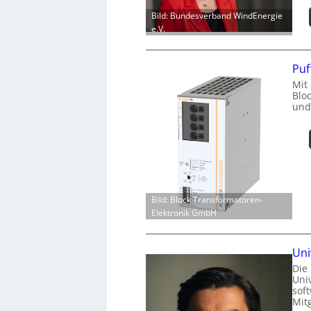
Bild: Bundesverband WindEnergie
e.V.
Puf
Mit
Blo
und
Bild: Block Transformatoren-
Elektronik GmbH
Uni
Die
Univ
sof
Mit