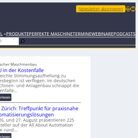
LinkedIn
YouTube
Newsletter abonnieren
EL
PRODUKTE
PERFEKTE MASCHINE
TERMINE
WEBINARE
PODCASTS
scher Maschinenbau
 in der Kostenfalle
leichte Stimmungsaufhellung zu
esbeginn ist verflogen. Im deutschen
chinen- und Anlagenbau schnappt die
enfalle…
:
erlesen
K
 Zürich: Treffpunkt für praxisnahe
M
U
omatisierungslösungen
i
6. und 27. August präsentieren 225
teller auf der All About Automation
n
ie rund…
d
e
:
erlesen