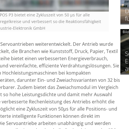
D
OS P3 bietet eine Zykluszeit von 50 µs für alle
f
regelkreise und verbessert so die Reaktionsfähigkeit
dustrie-Elektronik GmbH
Bil
Servoantrieben weiterentwickelt. Der Antrieb wurde
elt, die Branchen wie Kunststoff, Druck, Papier, Textil
S
Reihe bietet einen verbesserten Energieverbrauch,
E
n und vereinfachte, effiziente Verdrahtungslösungen. Sie
a
on Hochleistungsmaschinen bei kompakten
räten, darunter Ein- und Zweiachsvarianten von 32 bis
ierbarer. Zudem bietet das Zweiachsmodul im Vergleich
lt so hohe Leistungsdichte und damit mehr Auswahl
 verbesserte Rechenleistung des Antriebs erhöht die
licht eine Zykluszeit von 50µs für alle Positions- und
terte intelligente Funktionen können direkt im
Die Servoantriebe arbeiten unabhängig und werden