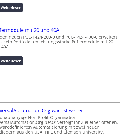
t
t
:
Weiterlesen
s
e
W
p
N
i
i
u
n
t
t
fermodule mit 20 und 40A
d
z
z
e
 den neuen PCC-1424-200-0 und PCC-1424-400-0 erweitert
e
u
ck sein Portfolio um leistungsstarke Puffermodule mit 20
n
n
n
 40A.
e
m
g
r
a
s
g
:
Weiterlesen
n
ü
i
P
a
b
e
u
g
e
:
f
e
r
I
f
m
w
n
e
e
a
v
r
n
c
e
m
t
h
s
o
h
u
versalAutomation.Org wächst weiter
t
d
o
n
i
 unabhängige Non-Profit-Organisation
u
c
g
ersalAutomation.Org (UAO) verfolgt ihr Ziel einer offenen,
t
l
h
f
twaredefinierten Automatisierung mit zwei neuen
i
e
-
ü
gliedern aus den USA: HPE und Clemson University.
o
m