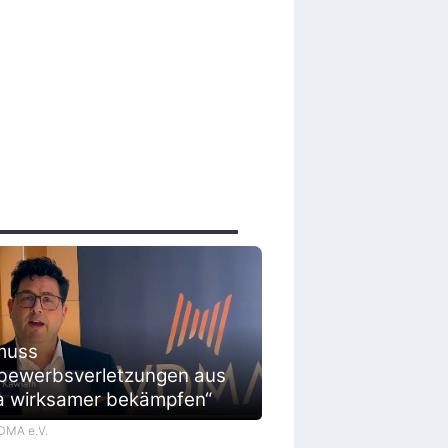
muss
bewerbsverletzungen aus
a wirksamer bekämpfen“
VDMA e.V.