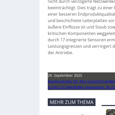
nicht durch verzögerte Netzwerkk
beeinträchtigt. Dies trägt zu eine
einer besseren Endproduktqualität
und beschichtete Leiterplatten so
äußere Einflüsse ist und Staub so
kritischen Komponenten weggelei
durch 17 integrierte Sensoren erm
Leistungsgrenzen und verringert 
der Antriebe.
29. September 2025
Komponenten für den Schaltschrankb
SCHALTSCHRANKBAU Newsletter 38 20
MEHR ZUM THEMA