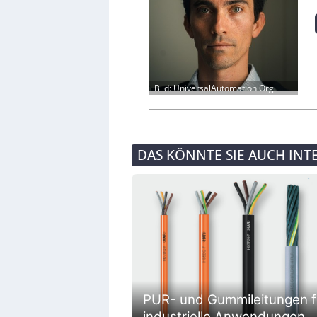
Bild: UniversalAutomation.Org
DAS KÖNNTE SIE AUCH INT
PUR- und Gummileitungen f
industrielle Anwendungen