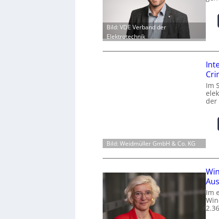
Bild: VDE Verband der
Elektrotechnik
Int
Cr
Im 
ele
der
Bild: Weidmüller GmbH & Co. KG
Win
Aus
Im 
Win
2.3