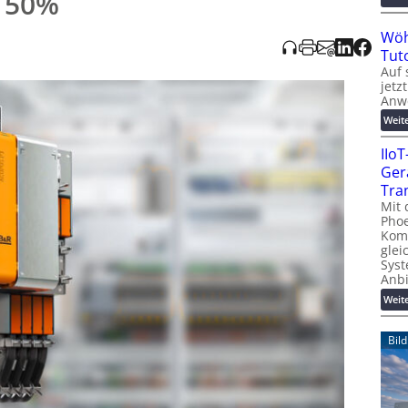
 50%
Wöh
Tut
Auf 
jetz
Anw
Weit
IIo
Ger
Tra
Mit 
Phoe
Kom
glei
Syst
Anb
Weit
Bil