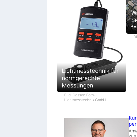
We
Si
fe
B
Lichtmesstechnik für
normgerechte
Messungen
Bild: Gossen Foto- u.
Lichtmesstechnik GmbH
Kur
per
Anw
gen