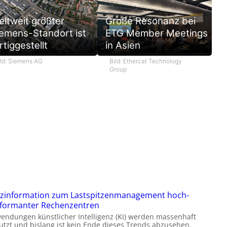
ltweit größter
Große Resonanz bei
emens-Standort ist
ETG Member Meetings
rtiggestellt
in Asien
ild: Siemens AG
Bild: Ethercat Technology
Group
zinformation zum Lastspitzenmanagement hoch-
formanter Rechenzentren
endungen künstlicher Intelligenz (KI) werden massenhaft
utzt und bislang ist kein Ende dieses Trends abzusehen.