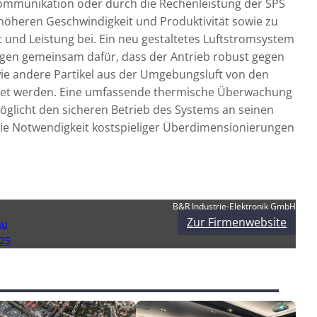
ommunikation oder durch die Rechenleistung der SPS
r höheren Geschwindigkeit und Produktivität sowie zu
 und Leistung bei. Ein neu gestaltetes Luftstromsystem
rgen gemeinsam dafür, dass der Antrieb robust gegen
wie andere Partikel aus der Umgebungsluft von den
tet werden. Eine umfassende thermische Überwachung
öglicht den sicheren Betrieb des Systems an seinen
die Notwendigkeit kostspieliger Überdimensionierungen
B&R Industrie-Elektronik GmbH
Zur Firmenwebsite
au
25