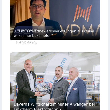
„EU muss Wettbewerbsverletzungen aus China
wirksamer bekämpfen“
Bild: VDMA e.V.
Bayerns Wirtschaftsminister Aiwanger bei
Lm-therm Elektrotechnik