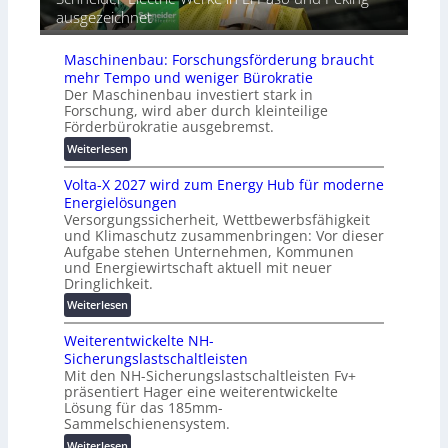
i
t
ausgezeichnet
r
h
i
ä
e
s
t
Maschinenbau: Forschungsförderung braucht
i
e
mehr Tempo und weniger Bürokratie
e
s
Der Maschinenbau investiert stark in
r
c
Forschung, wird aber durch kleinteilige
u
h
Förderbürokratie ausgebremst.
n
u
:
Weiterlesen
g
t
M
s
z
Volta-X 2027 wird zum Energy Hub für moderne
a
l
u
Energielösungen
s
ö
n
Versorgungssicherheit, Wettbewerbsfähigkeit
c
s
d
und Klimaschutz zusammenbringen: Vor dieser
h
u
Aufgabe stehen Unternehmen, Kommunen
d
i
n
und Energiewirtschaft aktuell mit neuer
i
n
g
Dringlichkeit.
g
e
e
:
i
Weiterlesen
n
n
V
t
b
Weiterentwickelte NH-
o
a
a
Sicherungslastschaltleisten
l
l
u
Mit den NH-Sicherungslastschaltleisten Fv+
t
e
:
präsentiert Hager eine weiterentwickelte
a
T
F
Lösung für das 185mm-
-
r
o
Sammelschienensystem.
X
a
r
:
Weiterlesen
2