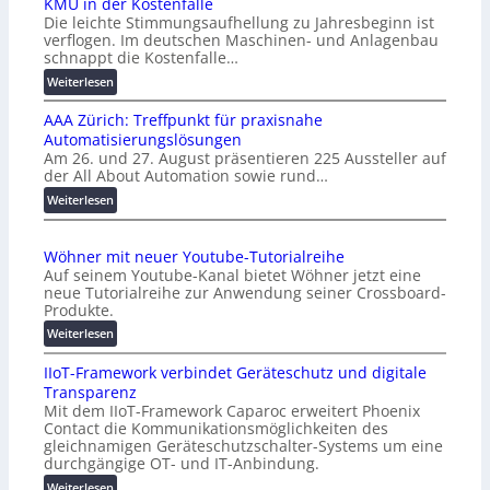
KMU in der Kostenfalle
Die leichte Stimmungsaufhellung zu Jahresbeginn ist
verflogen. Im deutschen Maschinen- und Anlagenbau
schnappt die Kostenfalle…
:
Weiterlesen
K
AAA Zürich: Treffpunkt für praxisnahe
M
Automatisierungslösungen
U
Am 26. und 27. August präsentieren 225 Aussteller auf
i
der All About Automation sowie rund…
n
d
:
Weiterlesen
e
A
r
A
Wöhner mit neuer Youtube-Tutorialreihe
K
A
Auf seinem Youtube-Kanal bietet Wöhner jetzt eine
o
Z
neue Tutorialreihe zur Anwendung seiner Crossboard-
s
ü
Produkte.
t
r
:
Weiterlesen
e
i
W
n
c
IIoT-Framework verbindet Geräteschutz und digitale
ö
f
h
Transparenz
h
a
:
Mit dem IIoT-Framework Caparoc erweitert Phoenix
n
l
T
Contact die Kommunikationsmöglichkeiten des
e
l
r
gleichnamigen Geräteschutzschalter-Systems um eine
r
e
e
durchgängige OT- und IT-Anbindung.
m
f
:
Weiterlesen
i