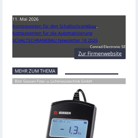
11. Mai 2026
Komponenten für den Schaltschrankbau
,
Komponenten für die Automatisierung
SCHALTSCHRANKBAU Newsletter 18 2026
Conrad Electronic SE
Zur Firmenwebsite
MEHR ZUM THEMA
Bild: Gossen Foto- u. Lichtmesstechnik GmbH