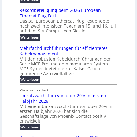
n
s
W
0
s
c
Rekordbeteiligung beim 2026 European
e
2
p
h
Ethercat Plug Fest
i
7
a
u
Das 36. European Ethercat Plug Fest endete
t
w
r
n
nach zwei intensiven Tagen am 15. und 16. Juli
e
i
e
g
auf dem SIA-Campus von Sick in…
r
r
n
s
:
Weiterlesen
e
d
z
f
R
n
z
ö
Mehrfachdurchführungen für effizienteres
e
t
u
r
Kabelmanagement
k
w
m
d
Mit den robusten Kabeldurchführungen der
o
i
E
e
Serie MCE Pro und dem modularen System
r
c
n
r
MCE Syntec bietet die zur Kaiser Group
d
k
e
gehörende Agro vielfältige…
u
b
e
r
n
:
Weiterlesen
e
l
g
M
g
t
t
e
y
b
Phoenix Contact
e
h
e
H
Umsatzwachstum von über 20% im ersten
r
r
i
N
u
Halbjahr 2026
f
a
l
H
b
a
Mit einem Umsatzwachstum von über 20% im
u
i
-
c
f
ersten Halbjahr 2026 hat sich die
c
h
g
S
Geschäftslage von Phoenix Contact positiv
ü
h
d
u
i
entwickelt.
r
u
t
n
c
r
m
:
Weiterlesen
m
g
c
h
U
o
e
h
m
b
e