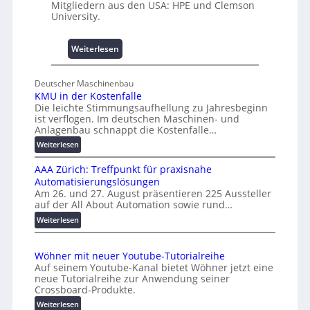
Mitgliedern aus den USA: HPE und Clemson
i
University.
s
s
:
Weiterlesen
e
U
s
n
c
Deutscher Maschinenbau
i
h
KMU in der Kostenfalle
v
a
Die leichte Stimmungsaufhellung zu Jahresbeginn
e
f
ist verflogen. Im deutschen Maschinen- und
r
Anlagenbau schnappt die Kostenfalle…
f
s
e
:
Weiterlesen
a
n
K
l
AAA Zürich: Treffpunkt für praxisnahe
M
A
Automatisierungslösungen
U
u
Am 26. und 27. August präsentieren 225 Aussteller
i
auf der All About Automation sowie rund…
t
n
o
d
:
Weiterlesen
e
A
m
r
A
a
Wöhner mit neuer Youtube-Tutorialreihe
K
A
t
Auf seinem Youtube-Kanal bietet Wöhner jetzt eine
o
Z
i
neue Tutorialreihe zur Anwendung seiner
s
ü
o
Crossboard-Produkte.
t
r
n
:
Weiterlesen
e
i