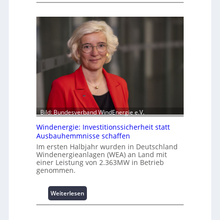
i
n
t
t
z
e
e
l
n
l
m
i
a
g
n
e
a
n
g
t
e
e
m
N
Bild: Bundesverband WindEnergie e.V.
e
u
n
Windenergie: Investitionssicherheit statt
t
t
Ausbauhemmnisse schaffen
z
h
Im ersten Halbjahr wurden in Deutschland
u
o
Windenergieanlagen (WEA) an Land mit
n
einer Leistung von 2.363MW in Betrieb
c
g
genommen.
h
s
-
ü
p
:
Weiterlesen
b
e
W
e
r
i
r
f