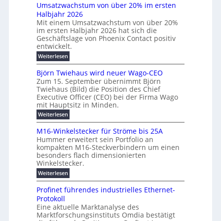
e
H
Umsatzwachstum von über 20% im ersten
a
r
i
N
u
Halbjahr 2026
f
u
l
H
b
a
Mit einem Umsatzwachstum von über 20%
c
i
-
c
f
im ersten Halbjahr 2026 hat sich die
h
h
g
S
Geschäftslage von Phoenix Contact positiv
ü
d
t
u
i
entwickelt.
r
u
m
n
c
r
m
:
Weiterlesen
e
g
c
h
U
o
h
h
m
b
e
Björn Twiehaus wird neuer Wago-CEO
d
f
s
r
e
Zum 15. September übernimmt Björn
r
e
ü
a
T
Twiehaus (Bild) die Position des Chief
i
u
h
t
r
e
Executive Officer (CEO) bei der Firma Wago
r
z
m
n
n
u
m
mit Hauptsitz in Minden.
w
2
g
e
n
a
p
:
Weiterlesen
0
s
g
E
c
B
o
2
e
l
h
n
j
u
M16-Winkelstecker für Ströme bis 25A
n
s
6
a
ö
e
f
t
Hummer erweitert sein Portfolio an
n
E
r
s
r
ü
u
kompakten M16-Steckverbindern um einen
d
n
u
t
r
m
g
besonders flach dimensionierten
T
w
e
v
r
s
i
Winkelstecker.
w
ff
e
o
o
c
i
e
i
:
Weiterlesen
n
n
e
p
h
z
M
l
ü
h
i
e
i
1
a
b
ö
Profinet führendes industrielles Ethernet-
a
g
e
6
e
a
l
u
s
Protokoll
n
-
r
e
n
s
t
Eine aktuelle Marktanalyse des
u
t
W
2
r
w
E
l
Marktforschungsinstituts Omdia bestätigt
e
i
0
n
i
B
r
n