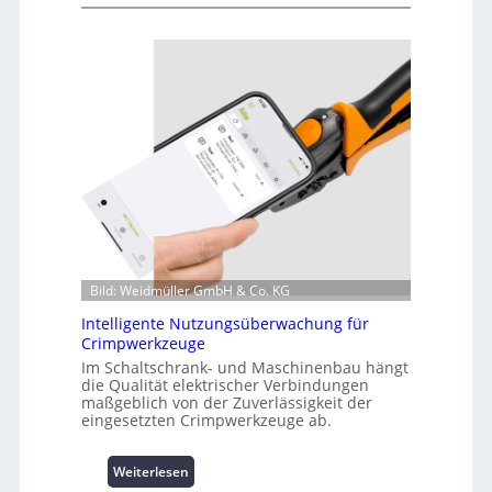
K
u
r
z
i
n
f
o
r
m
a
t
i
o
Bild: Weidmüller GmbH & Co. KG
n
z
Intelligente Nutzungsüberwachung für
u
Crimpwerkzeuge
m
Im Schaltschrank- und Maschinenbau hängt
L
die Qualität elektrischer Verbindungen
a
maßgeblich von der Zuverlässigkeit der
s
eingesetzten Crimpwerkzeuge ab.
t
s
:
Weiterlesen
p
I