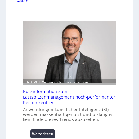
Asien
Bild: VDE Verband der Elektrotechnik
Kurzinformation zum
Lastspitzenmanagement hoch-performanter
Rechenzentren
Anwendungen künstlicher Intelligenz (KI)
werden massenhaft genutzt und bislang ist
kein Ende dieses Trends abzusehen.
:
Weiterlesen