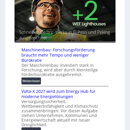
b
o
e
i
r
A
n
i
u
d
a
t
e
l
o
t
r
m
Schneider-Electric-Werke in El Paso und Peking
G
e
a
ausgezeichnet
e
i
t
r
h
i
ä
Maschinenbau: Forschungsförderung
e
s
t
braucht mehr Tempo und weniger
i
e
Bürokratie
e
Der Maschinenbau investiert stark in
s
r
Forschung, wird aber durch kleinteilige
c
u
Förderbürokratie ausgebremst.
h
n
u
:
Weiterlesen
g
t
M
s
Volta-X 2027 wird zum Energy Hub für
z
a
l
moderne Energielösungen
u
s
ö
Versorgungssicherheit,
n
c
s
Wettbewerbsfähigkeit und Klimaschutz
d
h
u
zusammenbringen: Vor dieser Aufgabe
d
i
n
stehen Unternehmen, Kommunen und
i
n
g
Energiewirtschaft aktuell mit neuer
g
e
Dringlichkeit.
e
i
n
n