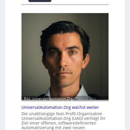
c
P
h
u
e
f
r
f
h
e
e
r
i
m
t
o
s
d
t
u
a
l
t
e
t
m
A
i
u
t
s
2
b
0
a
u
Bild: UniversalAutomation.Org
u
n
UniversalAutomation.Org wächst weiter
h
d
e
4
Die unabhängige Non-Profit-Organisation
UniversalAutomation.Org (UAO) verfolgt ihr
m
0
Ziel einer offenen, softwaredefinierten
m
A
Automatisierung mit zwei neuen
n