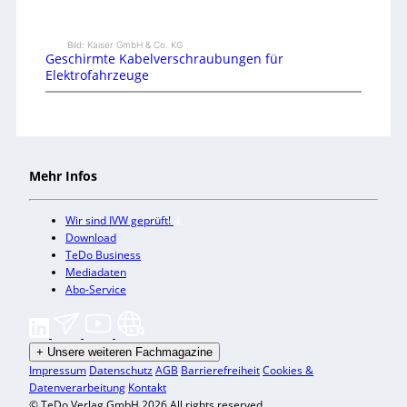
Bild: Kaiser GmbH & Co. KG
Geschirmte Kabelverschraubungen für
Elektrofahrzeuge
Mehr Infos
Wir sind IVW geprüft!
Download
TeDo Business
Mediadaten
Abo-Service
+
Unsere weiteren Fachmagazine
Impressum
Datenschutz
AGB
Barrierefreiheit
Cookies &
Datenverarbeitung
Kontakt
© TeDo Verlag GmbH 2026 All rights reserved.