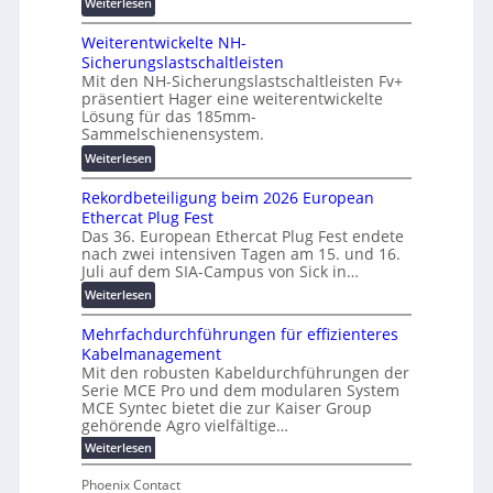
:
Weiterlesen
t
b
V
a
a
Weiterentwickelte NH-
o
l
u
Sicherungslastschaltleisten
l
e
:
Mit den NH-Sicherungslastschaltleisten Fv+
t
T
F
präsentiert Hager eine weiterentwickelte
a
r
o
Lösung für das 185mm-
-
a
r
Sammelschienensystem.
X
n
s
:
Weiterlesen
2
s
c
W
0
p
h
Rekordbeteiligung beim 2026 European
e
2
a
u
Ethercat Plug Fest
i
7
r
n
Das 36. European Ethercat Plug Fest endete
t
w
e
g
nach zwei intensiven Tagen am 15. und 16.
e
i
n
s
Juli auf dem SIA-Campus von Sick in…
r
r
z
f
:
Weiterlesen
e
d
ö
R
n
z
r
Mehrfachdurchführungen für effizienteres
e
t
u
d
Kabelmanagement
k
w
m
e
Mit den robusten Kabeldurchführungen der
o
i
E
r
Serie MCE Pro und dem modularen System
r
c
n
MCE Syntec bietet die zur Kaiser Group
u
d
k
e
gehörende Agro vielfältige…
n
b
e
r
:
g
Weiterlesen
e
l
g
M
b
t
t
e
y
Phoenix Contact
r
e
h