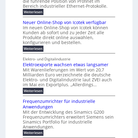
%
t
die führende Position von Profinet im
e
g
r
e
k
ü
i
Bereich industrieller Ethernet-Protokolle.
h
i
d
e
s
e
m
r
n
e
:
s
Weiterlesen
K
l
n
e
e
o
P
r
a
s
t
r
u
r
k
b
t
Neuer Online-Shop von Icotek verfügbar
s
c
e
e
o
e
e
t
r
Im neuen Online-Shop von Icotek können
a
r
n
f
l
c
e
Kunden ab sofort und zu jeder Zeit alle
a
W
i
t
m
k
n
a
Produkte direkt online auswählen,
t
n
a
e
H
P
g
konfigurieren und bestellen.
e
n
r
i
a
l
o
t
a
f
l
:
Weiterlesen
e
-
u
f
g
ü
b
N
C
ü
g
e
r
j
e
E
Elektro- und Digitalindustrie
h
m
S
a
u
F
O
r
Elektroexporte wachsen etwas langsamer
e
t
h
e
e
e
n
r
r
Mit Warenlieferungen im Wert von 20,7
r
n
s
t
ö
2
O
Milliarden Euro verzeichnete die deutsche
d
m
0
t
n
Elektro- und Digitalindustrie laut ZVEI auch
e
e
2
l
im Mai ein Exportplus. „Allerdings…
s
b
6
i
i
i
:
Weiterlesen
n
n
s
E
e
d
2
l
-
Frequenzumrichter für industrielle
u
5
e
S
Anwendungen
s
A
k
h
t
Mit der Entwicklung des Sinamics G200
t
o
r
Frequenzumrichters erweitert Siemens sein
r
p
i
o
Sinamics Portfolio für industrielle
v
e
e
o
Anwendungen.
l
x
n
l
:
Weiterlesen
p
I
e
F
o