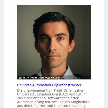
u
e
f
r
f
h
e
e
r
i
m
t
o
s
d
t
u
a
l
t
e
t
m
A
i
u
t
s
2
b
0
a
u
u
Bild: UniversalAutomation.Org
n
h
d
UniversalAutomation.Org wächst weiter
e
4
Die unabhängige Non-Profit-Organisation
m
0
UniversalAutomation.Org (UAO) verfolgt ihr
m
A
Ziel einer offenen, softwaredefinierten
n
Automatisierung mit zwei neuen Mitgliedern
i
aus den USA: HPE und Clemson University.