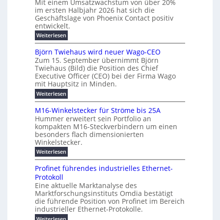
Mit einem Umsatzwachstum von über 20%
u
i
-
c
f
im ersten Halbjahr 2026 hat sich die
c
h
g
S
Geschäftslage von Phoenix Contact positiv
ü
h
d
u
i
entwickelt.
r
u
t
n
c
r
m
:
Weiterlesen
m
g
c
h
U
o
e
h
m
b
e
Björn Twiehaus wird neuer Wago-CEO
d
f
h
s
e
Zum 15. September übernimmt Björn
r
e
ü
a
r
Twiehaus (Bild) die Position des Chief
i
u
h
t
r
T
Executive Officer (CEO) bei der Firma Wago
r
z
m
n
n
e
u
mit Hauptsitz in Minden.
w
2
g
e
n
a
m
:
Weiterlesen
0
s
g
E
c
p
B
2
e
l
h
n
j
o
M16-Winkelstecker für Ströme bis 25A
n
s
6
a
ö
e
f
u
t
Hummer erweitert sein Portfolio an
E
r
s
r
ü
u
kompakten M16-Steckverbindern um einen
n
n
u
t
r
m
g
besonders flach dimensionierten
T
d
e
v
r
s
i
Winkelstecker.
w
w
ff
o
o
c
i
e
i
:
Weiterlesen
n
e
e
p
h
z
M
l
ü
n
h
e
i
1
a
b
ö
Profinet führendes industrielles Ethernet-
a
i
e
6
e
a
l
u
s
Protokoll
n
-
g
r
n
s
t
Eine aktuelle Marktanalyse des
u
t
W
2
e
w
E
l
Marktforschungsinstituts Omdia bestätigt
e
i
0
n
i
r
r
n
%
t
die führende Position von Profinet im Bereich
e
g
r
B
e
k
i
industrieller Ethernet-Protokolle.
h
i
d
e
s
e
m
ü
n
e
:
s
Weiterlesen
K
l