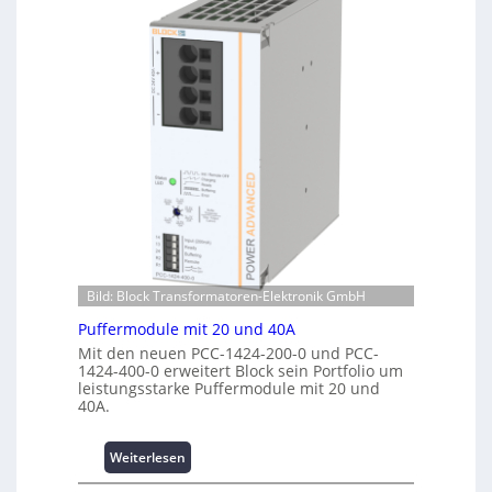
a
e
r
c
n
m
h
e
a
u
r
n
n
g
t
g
i
e
f
e
r
ü
:
R
r
I
e
C
n
c
r
v
h
i
e
e
m
s
n
p
t
z
Bild: Block Transformatoren-Elektronik GmbH
w
i
e
e
t
n
Puffermodule mit 20 und 40A
r
i
t
Mit den neuen PCC-1424-200-0 und PCC-
k
o
r
1424-400-0 erweitert Block sein Portfolio um
z
n
leistungsstarke Puffermodule mit 20 und
e
40A.
e
s
n
u
s
g
i
:
Weiterlesen
e
c
P
h