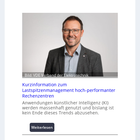
Bild: VDE Verband der Elektrotechnik
Kurzinformation zum
Lastspitzenmanagement hoch-performanter
Rechenzentren
Anwendungen künstlicher Intelligenz (KI)
werden massenhaft genutzt und bislang ist
kein Ende dieses Trends abzusehen.
:
Weiterlesen
K
u