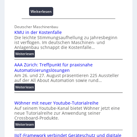
s
s
:
Weiterlesen
e
U
s
n
c
Deutscher Maschinenbau
i
h
KMU in der Kostenfalle
v
a
Die leichte Stimmungsaufhellung zu Jahresbeginn
e
ist verflogen. Im deutschen Maschinen- und
f
r
Anlagenbau schnappt die Kostenfalle…
f
s
:
Weiterlesen
e
a
K
n
l
AAA Zürich: Treffpunkt für praxisnahe
M
A
Automatisierungslösungen
U
u
Am 26. und 27. August präsentieren 225 Aussteller
i
auf der All About Automation sowie rund…
t
n
o
d
:
Weiterlesen
e
A
m
r
A
a
Wöhner mit neuer Youtube-Tutorialreihe
K
A
t
Auf seinem Youtube-Kanal bietet Wöhner jetzt eine
o
Z
i
neue Tutorialreihe zur Anwendung seiner
s
ü
o
Crossboard-Produkte.
t
r
n
:
Weiterlesen
e
i
.
W
n
c
O
IIoT-Framework verbindet Geräteschutz und digitale
ö
f
h