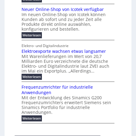
n
e
r
e
P
r
a
s
t
r
u
o
r
b
t
Neuer Online-Shop von Icotek verfügbar
s
c
e
e
o
e
e
k
t
Im neuen Online-Shop von Icotek können
a
r
n
f
l
c
e
r
Kunden ab sofort und zu jeder Zeit alle
W
i
t
m
k
n
a
Produkte direkt online auswählen,
a
n
a
e
H
P
g
konfigurieren und bestellen.
e
t
n
r
a
l
o
t
a
f
l
i
:
Weiterlesen
-
u
f
g
ü
b
N
e
C
ü
g
e
r
j
e
E
Elektro- und Digitalindustrie
h
m
S
a
u
F
O
r
Elektroexporte wachsen etwas langsamer
e
t
h
e
e
e
n
r
r
Mit Warenlieferungen im Wert von 20,7
r
n
s
t
ö
2
O
Milliarden Euro verzeichnete die deutsche
d
m
0
t
n
Elektro- und Digitalindustrie laut ZVEI auch
e
e
2
l
im Mai ein Exportplus. „Allerdings…
s
b
6
i
i
i
:
Weiterlesen
n
n
s
E
e
d
2
l
-
Frequenzumrichter für industrielle
u
5
e
S
Anwendungen
s
A
k
h
t
Mit der Entwicklung des Sinamics G200
t
o
r
Frequenzumrichters erweitert Siemens sein
r
p
i
o
Sinamics Portfolio für industrielle
v
e
e
o
Anwendungen.
l
x
n
l
:
Weiterlesen
p
I
e
F
o
c
s
r
r
o
E
e
t
t
t
q
e