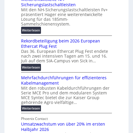
a
l
Sicherungslastschaltleisten
l
u
Mit den NH-Sicherungslastschaltleisten Fv+
e
t
:
präsentiert Hager eine weiterentwickelte
T
a
F
Lösung für das 185mm-
r
-
o
Sammelschienensystem.
a
X
r
:
Weiterlesen
n
2
s
W
s
0
c
Rekordbeteiligung beim 2026 European
e
p
2
h
Ethercat Plug Fest
i
a
7
u
Das 36. European Ethercat Plug Fest endete
t
r
w
n
nach zwei intensiven Tagen am 15. und 16.
e
e
i
g
Juli auf dem SIA-Campus von Sick in…
r
n
r
s
:
Weiterlesen
e
z
d
f
R
n
z
ö
Mehrfachdurchführungen für effizienteres
e
t
u
r
Kabelmanagement
k
w
m
d
Mit den robusten Kabeldurchführungen der
o
i
E
e
Serie MCE Pro und dem modularen System
r
c
n
r
MCE Syntec bietet die zur Kaiser Group
d
k
e
gehörende Agro vielfältige…
u
b
e
r
n
:
Weiterlesen
e
l
g
M
g
t
t
e
y
b
Phoenix Contact
e
h
e
H
Umsatzwachstum von über 20% im ersten
r
r
i
N
u
Halbjahr 2026
f
a
l
H
b
a