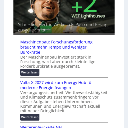
n
i
u
d
a
t
e
l
o
t
r
m
G
Schneider-Electric-Werke in El Paso und Peking
e
a
e
ausgezeichnet
i
t
r
h
i
ä
e
s
Maschinenbau: Forschungsförderung
t
i
braucht mehr Tempo und weniger
e
e
Bürokratie
s
Der Maschinenbau investiert stark in
r
c
Forschung, wird aber durch kleinteilige
u
h
Förderbürokratie ausgebremst.
n
u
g
:
Weiterlesen
t
s
M
z
Volta-X 2027 wird zum Energy Hub für
l
a
u
moderne Energielösungen
ö
s
n
Versorgungssicherheit, Wettbewerbsfähigkeit
s
c
d
und Klimaschutz zusammenbringen: Vor
u
h
d
dieser Aufgabe stehen Unternehmen,
n
i
Kommunen und Energiewirtschaft aktuell
i
g
n
mit neuer Dringlichkeit.
g
e
e
i
:
Weiterlesen
n
n
t
V
b
a
Weiterentwickelte NH-
o