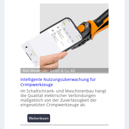
r
z
i
n
f
o
r
m
a
t
i
o
n
Bild: Weidmüller GmbH & Co. KG
z
Intelligente Nutzungsüberwachung für
u
Crimpwerkzeuge
m
Im Schaltschrank- und Maschinenbau hängt
L
die Qualität elektrischer Verbindungen
a
maßgeblich von der Zuverlässigkeit der
s
eingesetzten Crimpwerkzeuge ab.
t
s
:
Weiterlesen
p
I
i
n