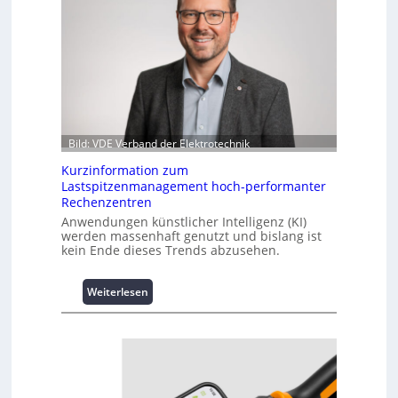
Bild: VDE Verband der Elektrotechnik
Kurzinformation zum
Lastspitzenmanagement hoch-performanter
Rechenzentren
Anwendungen künstlicher Intelligenz (KI)
werden massenhaft genutzt und bislang ist
kein Ende dieses Trends abzusehen.
:
Weiterlesen
K
u
r
z
i
n