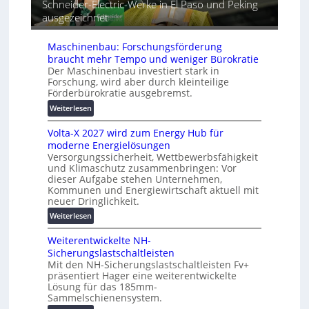
e
Schneider-Electric-Werke in El Paso und Peking
a
e
i
ausgezeichnet
t
r
h
i
ä
e
s
Maschinenbau: Forschungsförderung
t
i
braucht mehr Tempo und weniger Bürokratie
e
e
Der Maschinenbau investiert stark in
s
r
Forschung, wird aber durch kleinteilige
c
Förderbürokratie ausgebremst.
u
h
n
:
Weiterlesen
u
g
M
t
s
Volta-X 2027 wird zum Energy Hub für
a
z
l
moderne Energielösungen
s
u
ö
Versorgungssicherheit, Wettbewerbsfähigkeit
c
n
s
und Klimaschutz zusammenbringen: Vor
h
d
dieser Aufgabe stehen Unternehmen,
u
i
d
Kommunen und Energiewirtschaft aktuell mit
n
n
i
neuer Dringlichkeit.
g
e
g
:
Weiterlesen
e
n
i
V
n
b
t
Weiterentwickelte NH-
o
a
a
Sicherungslastschaltleisten
l
u
l
Mit den NH-Sicherungslastschaltleisten Fv+
t
:
e
präsentiert Hager eine weiterentwickelte
a
F
Lösung für das 185mm-
T
-
o
Sammelschienensystem.
r
X
r