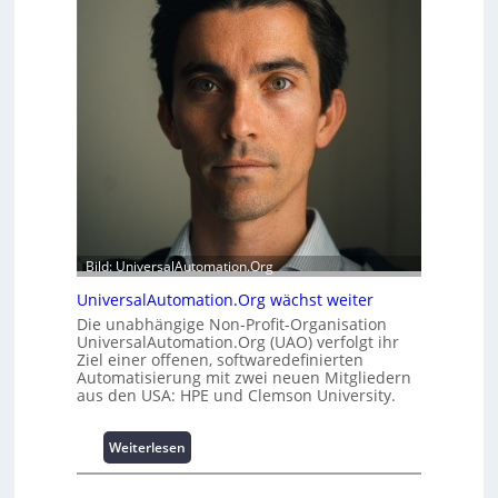
e
m
i
o
t
d
s
u
t
l
a
e
t
m
t
i
A
t
u
2
s
0
b
u
a
Bild: UniversalAutomation.Org
n
u
d
h
UniversalAutomation.Org wächst weiter
4
e
Die unabhängige Non-Profit-Organisation
0
m
UniversalAutomation.Org (UAO) verfolgt ihr
A
Ziel einer offenen, softwaredefinierten
m
Automatisierung mit zwei neuen Mitgliedern
n
aus den USA: HPE und Clemson University.
i
s
s
:
Weiterlesen
e
U
s
n