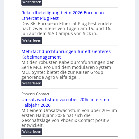
a
:
Weiterlesen
2
s
n
W
0
c
s
Rekordbeteiligung beim 2026 European
e
2
h
p
Ethercat Plug Fest
i
7
u
a
Das 36. European Ethercat Plug Fest endete
t
w
n
nach zwei intensiven Tagen am 15. und 16.
r
e
i
g
Juli auf dem SIA-Campus von Sick in…
e
r
r
s
n
:
Weiterlesen
e
d
f
z
R
n
z
ö
Mehrfachdurchführungen für effizienteres
e
t
u
r
Kabelmanagement
k
w
m
d
Mit den robusten Kabeldurchführungen der
o
i
E
e
Serie MCE Pro und dem modularen System
r
c
n
r
MCE Syntec bietet die zur Kaiser Group
d
k
e
gehörende Agro vielfältige…
u
b
e
r
n
:
Weiterlesen
e
l
g
M
g
t
t
e
y
b
Phoenix Contact
e
h
e
H
Umsatzwachstum von über 20% im ersten
r
r
i
N
u
Halbjahr 2026
f
a
l
H
b
a
Mit einem Umsatzwachstum von über 20% im
u
i
-
c
f
ersten Halbjahr 2026 hat sich die
c
h
g
S
Geschäftslage von Phoenix Contact positiv
ü
h
d
u
i
entwickelt.
r
u
t
n
c
r
m
:
Weiterlesen
m
g
c
h
U
o
e