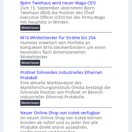
h
m
b
e
Björn Twiehaus wird neuer Wago-CEO
d
f
h
s
e
Zum 15. September übernimmt Björn
r
e
ü
a
r
Twiehaus (Bild) die Position des Chief
i
u
h
t
r
T
Executive Officer (CEO) bei der Firma Wago
r
z
m
n
n
e
u
mit Hauptsitz in Minden.
w
2
g
e
n
a
m
:
Weiterlesen
0
s
g
E
c
p
B
2
e
l
h
n
j
o
M16-Winkelstecker für Ströme bis 25A
n
s
6
a
ö
e
f
u
t
Hummer erweitert sein Portfolio an
E
r
s
r
ü
u
kompakten M16-Steckverbindern um einen
n
n
u
t
r
m
g
besonders flach dimensionierten
T
d
e
v
r
s
i
Winkelstecker.
w
w
ff
o
o
c
i
e
i
:
Weiterlesen
n
e
e
p
h
z
M
l
ü
n
h
e
i
1
a
b
ö
Profinet führendes industrielles Ethernet-
a
i
e
6
e
a
l
u
s
Protokoll
n
-
g
r
n
s
t
Eine aktuelle Marktanalyse des
u
t
W
2
e
w
E
l
Marktforschungsinstituts Omdia bestätigt die
e
i
0
n
i
r
r
n
%
t
führende Position von Profinet im Bereich
e
g
r
B
e
k
i
industrieller Ethernet-Protokolle.
h
i
d
e
s
e
m
ü
n
e
:
s
Weiterlesen
K
l
n
e
r
e
P
r
a
s
t
r
u
o
r
b
t
Neuer Online-Shop von Icotek verfügbar
s
c
e
e
o
e
e
k
t
Im neuen Online-Shop von Icotek können
a
r
n
f
l
c
e
r
Kunden ab sofort und zu jeder Zeit alle
W
i
t
m
k
n
a
Produkte direkt online auswählen,
a
n
a
e
H
P
g
konfigurieren und bestellen.
e
t