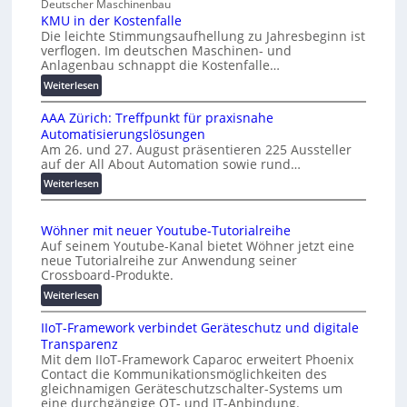
Deutscher Maschinenbau
c
i
KMU in der Kostenfalle
h
v
Die leichte Stimmungsaufhellung zu Jahresbeginn ist
a
e
verflogen. Im deutschen Maschinen- und
f
r
Anlagenbau schnappt die Kostenfalle…
f
s
:
Weiterlesen
e
a
K
n
l
AAA Zürich: Treffpunkt für praxisnahe
M
A
Automatisierungslösungen
U
u
Am 26. und 27. August präsentieren 225 Aussteller
i
auf der All About Automation sowie rund…
t
n
o
d
:
Weiterlesen
e
A
m
r
A
a
Wöhner mit neuer Youtube-Tutorialreihe
K
A
t
Auf seinem Youtube-Kanal bietet Wöhner jetzt eine
o
Z
i
neue Tutorialreihe zur Anwendung seiner
s
ü
o
Crossboard-Produkte.
t
r
n
:
Weiterlesen
e
i
.
W
n
c
O
IIoT-Framework verbindet Geräteschutz und digitale
ö
f
h
r
Transparenz
h
a
:
g
Mit dem IIoT-Framework Caparoc erweitert Phoenix
n
l
T
w
Contact die Kommunikationsmöglichkeiten des
e
l
r
gleichnamigen Geräteschutzschalter-Systems um
ä
r
e
e
eine durchgängige OT- und IT-Anbindung.
c