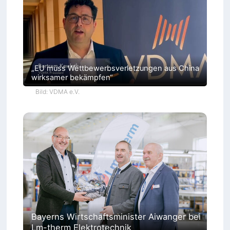
„EU muss Wettbewerbsverletzungen aus China
wirksamer bekämpfen“
Bild: VDMA e.V.
Bayerns Wirtschaftsminister Aiwanger bei
Lm-therm Elektrotechnik