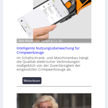
f
o
r
m
a
t
i
o
n
Bild: Weidmüller GmbH & Co. KG
z
Intelligente Nutzungsüberwachung für
u
Crimpwerkzeuge
m
Im Schaltschrank- und Maschinenbau hängt
L
die Qualität elektrischer Verbindungen
a
maßgeblich von der Zuverlässigkeit der
s
eingesetzten Crimpwerkzeuge ab.
t
s
:
Weiterlesen
p
I
i
n
t
t
z
e
e
l
n
l