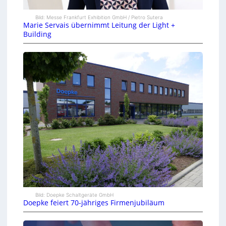
Bild: Messe Frankfurt Exhibition GmbH / Pietro Sutera
Marie Servais übernimmt Leitung der Light +
Building
Bild: Doepke Schaltgeräte GmbH
Doepke feiert 70-jähriges Firmenjubiläum