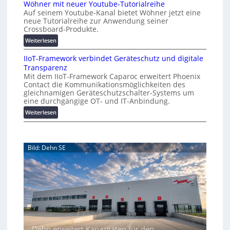
Wöhner mit neuer Youtube-Tutorialreihe
K
A
t
Auf seinem Youtube-Kanal bietet Wöhner jetzt eine
o
Z
i
neue Tutorialreihe zur Anwendung seiner
s
ü
o
Crossboard-Produkte.
t
r
n
:
Weiterlesen
e
i
.
W
n
c
O
IIoT-Framework verbindet Geräteschutz und digitale
ö
f
h
r
Transparenz
h
a
:
g
Mit dem IIoT-Framework Caparoc erweitert Phoenix
n
l
T
w
Contact die Kommunikationsmöglichkeiten des
e
l
r
gleichnamigen Geräteschutzschalter-Systems um
ä
r
e
e
eine durchgängige OT- und IT-Anbindung.
c
m
f
:
Weiterlesen
h
i
f
I
s
t
p
I
n
t
u
o
e
w
n
Bild: Dehn SE
T
u
e
k
-
e
t
i
F
r
f
t
r
Y
ü
e
a
o
r
r
m
u
p
e
t
r
w
u
a
o
b
x
Dehn erweitert Kapazitäten für den