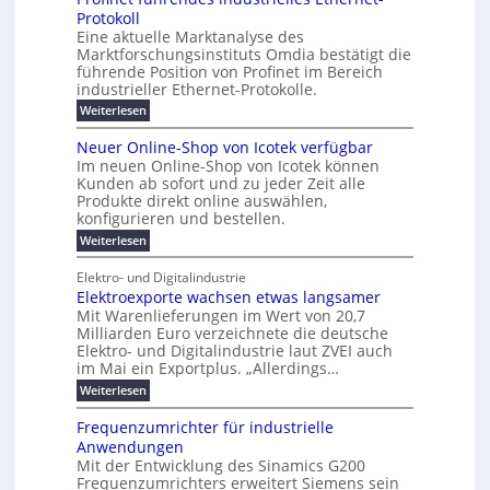
i
e
6
e
a
l
u
s
Protokoll
n
-
g
r
n
s
t
Eine aktuelle Marktanalyse des
u
t
W
2
e
w
E
l
Marktforschungsinstituts Omdia bestätigt die
e
i
0
n
i
r
r
n
%
t
führende Position von Profinet im Bereich
e
g
r
B
e
k
i
industrieller Ethernet-Protokolle.
h
i
d
e
s
e
m
ü
n
e
:
s
Weiterlesen
K
l
n
e
r
e
P
r
a
s
t
r
u
o
r
b
t
Neuer Online-Shop von Icotek verfügbar
s
c
e
e
o
e
e
k
t
Im neuen Online-Shop von Icotek können
a
r
n
f
l
c
e
r
Kunden ab sofort und zu jeder Zeit alle
W
i
t
m
k
n
a
Produkte direkt online auswählen,
a
n
a
e
H
P
g
konfigurieren und bestellen.
e
t
n
r
a
l
o
t
a
f
l
i
:
Weiterlesen
-
u
f
g
ü
b
N
e
C
ü
g
e
r
j
e
E
Elektro- und Digitalindustrie
h
m
S
a
u
F
O
r
Elektroexporte wachsen etwas langsamer
e
t
h
e
e
e
n
r
r
Mit Warenlieferungen im Wert von 20,7
r
n
s
t
ö
2
O
Milliarden Euro verzeichnete die deutsche
d
m
0
t
n
Elektro- und Digitalindustrie laut ZVEI auch
e
e
2
l
im Mai ein Exportplus. „Allerdings…
s
b
6
i
i
i
:
Weiterlesen
n
n
s
E
e
d
2
l
-
Frequenzumrichter für industrielle
u
5
e
S
Anwendungen
s
A
k
h
t
Mit der Entwicklung des Sinamics G200
t
o
r
Frequenzumrichters erweitert Siemens sein
r
p