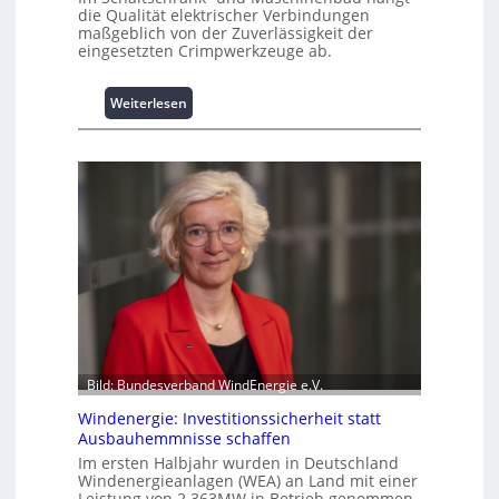
die Qualität elektrischer Verbindungen
a
maßgeblich von der Zuverlässigkeit der
s
eingesetzten Crimpwerkzeuge ab.
t
s
:
Weiterlesen
p
I
i
n
t
t
z
e
e
l
n
l
m
i
a
g
n
e
a
n
g
t
e
e
m
N
e
Bild: Bundesverband WindEnergie e.V.
u
n
Windenergie: Investitionssicherheit statt
t
t
Ausbauhemmnisse schaffen
z
h
u
Im ersten Halbjahr wurden in Deutschland
o
Windenergieanlagen (WEA) an Land mit einer
n
c
Leistung von 2.363MW in Betrieb genommen.