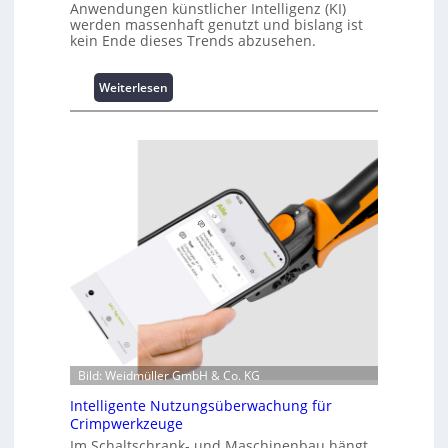
Anwendungen künstlicher Intelligenz (KI)
werden massenhaft genutzt und bislang ist
kein Ende dieses Trends abzusehen.
:
Weiterlesen
K
u
r
z
i
n
f
o
r
m
a
t
i
o
n
Bild: Weidmüller GmbH & Co. KG
z
Intelligente Nutzungsüberwachung für
u
Crimpwerkzeuge
m
Im Schaltschrank- und Maschinenbau hängt
L