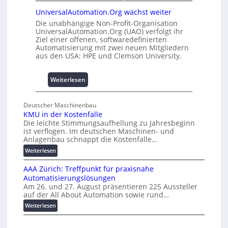
u
d
UniversalAutomation.Org wächst weiter
h
4
e
Die unabhängige Non-Profit-Organisation
0
UniversalAutomation.Org (UAO) verfolgt ihr
m
A
Ziel einer offenen, softwaredefinierten
m
Automatisierung mit zwei neuen Mitgliedern
n
aus den USA: HPE und Clemson University.
i
s
:
s
Weiterlesen
U
e
n
s
Deutscher Maschinenbau
i
c
KMU in der Kostenfalle
v
h
Die leichte Stimmungsaufhellung zu Jahresbeginn
e
a
ist verflogen. Im deutschen Maschinen- und
r
f
Anlagenbau schnappt die Kostenfalle…
s
f
:
Weiterlesen
a
e
K
l
n
AAA Zürich: Treffpunkt für praxisnahe
M
A
Automatisierungslösungen
U
u
Am 26. und 27. August präsentieren 225 Aussteller
i
auf der All About Automation sowie rund…
t
n
o
d
:
Weiterlesen
e
A
m
r
A
a