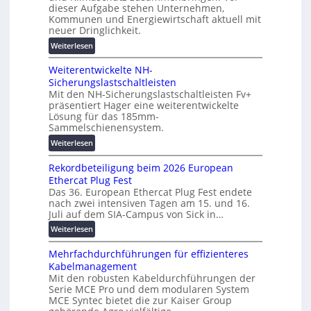
d
dieser Aufgabe stehen Unternehmen,
u
i
d
Kommunen und Energiewirtschaft aktuell mit
n
n
neuer Dringlichkeit.
i
g
e
g
:
Weiterlesen
e
n
i
V
n
b
t
Weiterentwickelte NH-
o
a
a
Sicherungslastschaltleisten
l
u
l
Mit den NH-Sicherungslastschaltleisten Fv+
t
:
e
präsentiert Hager eine weiterentwickelte
a
F
Lösung für das 185mm-
T
-
o
Sammelschienensystem.
r
X
r
a
:
Weiterlesen
2
s
n
W
0
c
Rekordbeteiligung beim 2026 European
s
e
2
h
Ethercat Plug Fest
p
i
7
u
Das 36. European Ethercat Plug Fest endete
a
t
w
n
nach zwei intensiven Tagen am 15. und 16.
r
e
i
g
Juli auf dem SIA-Campus von Sick in…
e
r
r
s
:
n
Weiterlesen
e
d
f
R
z
n
z
ö
Mehrfachdurchführungen für effizienteres
e
t
u
r
Kabelmanagement
k
w
m
d
Mit den robusten Kabeldurchführungen der
o
i
E
e
Serie MCE Pro und dem modularen System
r
c
n
r
MCE Syntec bietet die zur Kaiser Group
d
k
e
u