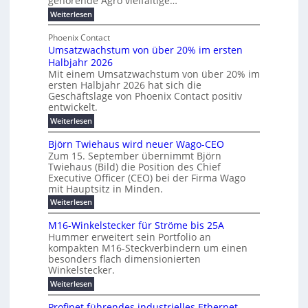
gehörende Agro vielfältige…
b
e
r
n
:
Weiterlesen
e
l
g
M
g
t
t
e
y
b
Phoenix Contact
e
h
e
H
Umsatzwachstum von über 20% im ersten
r
r
i
N
u
Halbjahr 2026
f
a
l
H
b
a
Mit einem Umsatzwachstum von über 20% im
u
i
-
c
f
ersten Halbjahr 2026 hat sich die
c
h
g
S
Geschäftslage von Phoenix Contact positiv
ü
h
d
u
i
entwickelt.
r
u
t
n
c
r
m
:
Weiterlesen
m
g
c
h
U
o
e
h
m
b
e
Björn Twiehaus wird neuer Wago-CEO
d
f
h
s
e
Zum 15. September übernimmt Björn
r
e
ü
a
r
Twiehaus (Bild) die Position des Chief
i
u
h
t
r
T
Executive Officer (CEO) bei der Firma Wago
r
z
m
n
n
e
u
mit Hauptsitz in Minden.
w
2
g
e
n
a
m
:
Weiterlesen
0
s
g
E
c
p
B
2
e
l
h
n
j
o
M16-Winkelstecker für Ströme bis 25A
n
s
6
a
ö
e
f
u
t
Hummer erweitert sein Portfolio an
E
r
s
r
ü
u
kompakten M16-Steckverbindern um einen
n
n
u
t
r
m
g
besonders flach dimensionierten
T
d
e
v
r
s
i
Winkelstecker.
w
w
ff
o
o
c
i
e
i
:
Weiterlesen
n
e
e
p
h
z
M
l
ü
n
h
e
i
1
a
b
ö
Profinet führendes industrielles Ethernet-
a