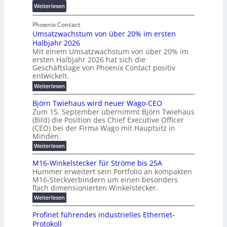
r
:
Weiterlesen
e
l
g
D
t
t
y
e
Phoenix Contact
e
e
H
Umsatzwachstum von über 20% im ersten
h
i
N
u
Halbjahr 2026
n
l
H
b
Mit einem Umsatzwachstum von über 20% im
e
i
-
f
ersten Halbjahr 2026 hat sich die
r
g
S
ü
Geschäftslage von Phoenix Contact positiv
w
u
i
r
entwickelt.
e
n
c
m
:
Weiterlesen
i
g
h
o
U
t
b
e
m
d
Björn Twiehaus wird neuer Wago-CEO
e
s
e
r
e
Zum 15. September übernimmt Björn Twiehaus
a
r
i
u
(Bild) die Position des Chief Executive Officer
r
t
t
m
(CEO) bei der Firma Wago mit Hauptsitz in
n
z
n
K
Minden.
w
2
g
e
a
a
0
s
:
Weiterlesen
E
c
p
B
2
l
n
h
j
a
M16-Winkelstecker für Ströme bis 25A
6
a
s
e
ö
z
t
Hummer erweitert sein Portfolio an kompakten
E
s
r
r
u
M16-Steckverbindern um einen besonders
i
u
n
t
g
m
flach dimensionierten Winkelstecker.
T
t
r
s
v
i
w
ä
:
Weiterlesen
o
o
c
e
i
M
n
t
p
h
e
l
1
ü
Profinet führendes industrielles Ethernet-
e
h
e
a
6
ö
b
Protokoll
a
n
-
a