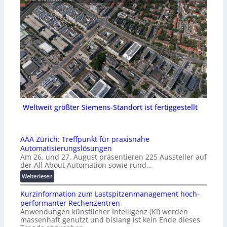
Weltweit größter Siemens-Standort ist fertiggestellt
AAA Zürich: Treffpunkt für praxisnahe
Automatisierungslösungen
Am 26. und 27. August präsentieren 225 Aussteller auf
der All About Automation sowie rund…
:
Weiterlesen
A
Kurzinformation zum Lastspitzenmanagement hoch-
A
performanter Rechenzentren
A
Anwendungen künstlicher Intelligenz (KI) werden
Z
massenhaft genutzt und bislang ist kein Ende dieses
ü