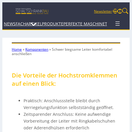
LinkedIn
YouTu
Newsletter
NEWS
FACHARTIKEL
PRODUKTE
PERFEKTE MASCHINE
TERMINE
WEB
Home
»
Komponenten
»
Schwer biegsame Leiter komfortabel
anschließen
Die Vorteile der Hochstromklemmen
auf einen Blick:
Praktisch: Anschlussstelle bleibt durch
Verriegelungsfunktion selbstständig geöffnet.
Zeitsparender Anschluss: Keine aufwendige
Vorbereitung der Leiter mit Ringkabelschuhen
oder Aderendhülsen erforderlich