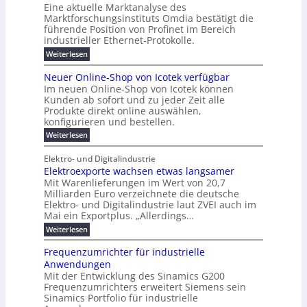
l
e
s
u
Eine aktuelle Marktanalyse des
W
f
r
n
t
s
u
Marktforschungsinstituts Omdia bestätigt die
i
2
ü
E
w
l
n
n
führende Position von Profinet im Bereich
0
i
r
t
k
e
%
industrieller Ethernet-Protokolle.
g
r
d
e
i
h
i
e
d
:
Weiterlesen
l
m
e
e
s
n
P
n
s
e
n
e
r
r
t
t
Neuer Online-Shop von Icotek verfügbar
r
u
o
e
e
c
e
s
Im neuen Online-Shop von Icotek können
e
f
c
u
t
a
Kunden ab sofort und zu jeder Zeit alle
n
r
i
k
e
r
Produkte direkt online auswählen,
t
W
n
e
n
a
o
konfigurieren und bestellen.
e
P
r
H
g
t
p
f
:
a
l
Weiterlesen
o
f
ü
N
l
ä
u
-
ü
r
e
b
i
Elektro- und Digitalindustrie
C
h
g
S
u
j
E
r
s
Elektroexporte wachsen etwas langsamer
t
F
e
a
O
e
r
Mit Warenlieferungen im Wert von 20,7
c
r
h
e
n
ö
O
r
Milliarden Euro verzeichnete die deutsche
h
s
d
m
n
2
Elektro- und Digitalindustrie laut ZVEI auch im
e
e
t
e
l
0
Mai ein Exportplus. „Allerdings…
s
n
b
i
2
i
i
:
Weiterlesen
n
6
M
n
s
E
e
a
d
2
l
-
Frequenzumrichter für industrielle
u
r
5
e
S
Anwendungen
s
A
k
k
h
t
Mit der Entwicklung des Sinamics G200
t
o
t
r
Frequenzumrichters erweitert Siemens sein
r
p
i
o
Sinamics Portfolio für industrielle
v
e
e
o