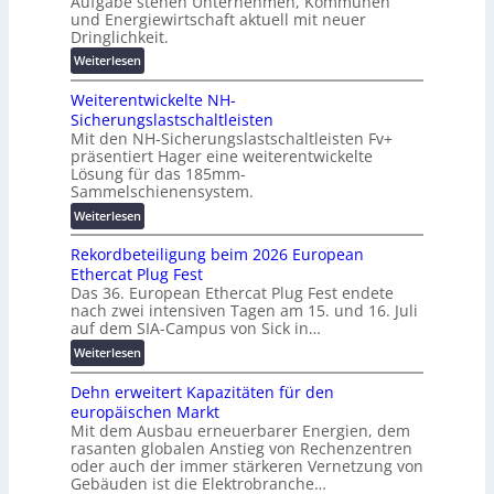
Aufgabe stehen Unternehmen, Kommunen
i
o
e
und Energiewirtschaft aktuell mit neuer
g
r
n
Dringlichkeit.
i
m
:
Weiterlesen
t
a
V
a
n
Weiterentwickelte NH-
o
l
t
Sicherungslastschaltleisten
l
e
e
Mit den NH-Sicherungslastschaltleisten Fv+
t
T
r
präsentiert Hager eine weiterentwickelte
a
r
R
Lösung für das 185mm-
-
a
e
Sammelschienensystem.
X
n
c
:
Weiterlesen
2
s
h
W
0
p
e
Rekordbeteiligung beim 2026 European
e
2
a
n
Ethercat Plug Fest
i
7
r
z
Das 36. European Ethercat Plug Fest endete
t
w
e
e
nach zwei intensiven Tagen am 15. und 16. Juli
e
i
n
auf dem SIA-Campus von Sick in…
n
r
r
z
t
:
Weiterlesen
e
d
r
R
n
z
e
Dehn erweitert Kapazitäten für den
e
t
u
n
europäischen Markt
k
w
m
Mit dem Ausbau erneuerbarer Energien, dem
o
i
E
rasanten globalen Anstieg von Rechenzentren
r
c
n
oder auch der immer stärkeren Vernetzung von
d
k
e
Gebäuden ist die Elektrobranche…
b
e