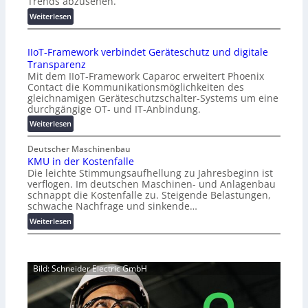
Trends abzusehen.
r
:
Weiterlesen
i
K
c
u
h
IIoT-Framework verbindet Geräteschutz und digitale
r
:
Transparenz
z
T
Mit dem IIoT-Framework Caparoc erweitert Phoenix
i
r
Contact die Kommunikationsmöglichkeiten des
n
e
gleichnamigen Geräteschutzschalter-Systems um eine
f
f
durchgängige OT- und IT-Anbindung.
o
f
:
Weiterlesen
r
p
I
m
u
I
Deutscher Maschinenbau
a
n
KMU in der Kostenfalle
o
t
k
Die leichte Stimmungsaufhellung zu Jahresbeginn ist
T
i
t
verflogen. Im deutschen Maschinen- und Anlagenbau
-
o
f
schnappt die Kostenfalle zu. Steigende Belastungen,
F
n
ü
schwache Nachfrage und sinkende…
r
z
r
:
Weiterlesen
a
u
p
K
m
m
r
M
e
L
a
U
w
a
x
Bild: Schneider Electric GmbH
i
o
s
i
n
r
t
s
d
k
s
n
e