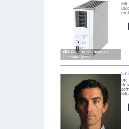
Mit
Blo
und
Bild: Block Transformatoren-
Elektronik GmbH
Uni
Die
Univ
sof
Mit