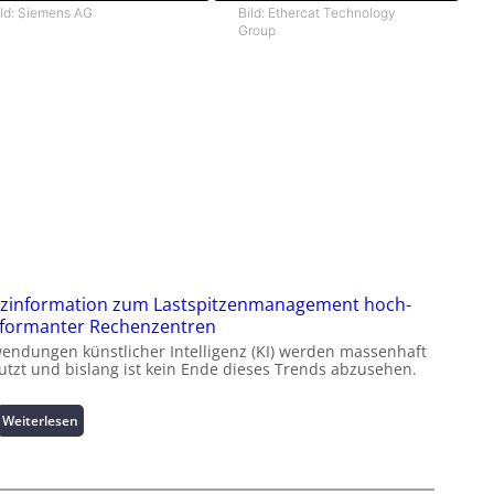
ild: Siemens AG
Bild: Ethercat Technology
Group
zinformation zum Lastspitzenmanagement hoch-
formanter Rechenzentren
endungen künstlicher Intelligenz (KI) werden massenhaft
utzt und bislang ist kein Ende dieses Trends abzusehen.
:
Weiterlesen
K
u
r