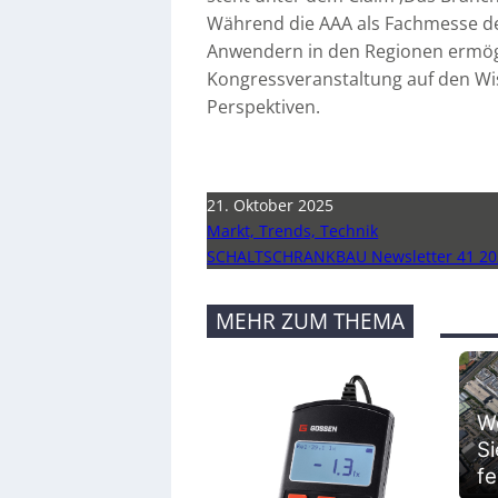
Während die AAA als Fachmesse d
Anwendern in den Regionen ermögl
Kongressveranstaltung auf den Wi
Perspektiven.
21. Oktober 2025
Markt, Trends, Technik
SCHALTSCHRANKBAU Newsletter 41 20
MEHR ZUM THEMA
We
Si
fe