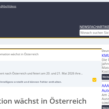
ed
Abo
Videos
NEWS
FACHARTIK
Search
Deut
omation wächst in Österreich
KMU
Die 
Jahr
Mas
Kost
rt nach Österreich und feiert am 20. und 21. Mai 2026 ihre
Weit
ufgrund des großen Interesses wird sie zur größten
Intelligenz erstellt und können Fehler enthalten.
2027 wechselt die Messe abwechselnd zwischen Wels und Graz.
AAA
 dem Automation Forum, das am 30. September 2026 in Wien
Aut
senstransfer in der Branche fördern soll.
Am 2
ion wächst in Österreich
Auss
sow
Weit