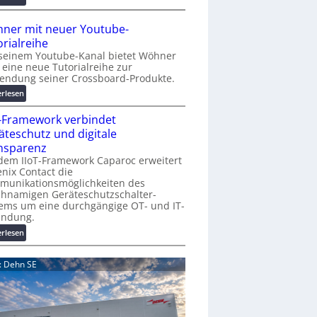
r
A
K
A
ner mit neuer Youtube-
o
A
orialreihe
s
Z
seinem Youtube-Kanal bietet Wöhner
t
ü
t eine neue Tutorialreihe zur
e
r
endung seiner Crossboard-Produkte.
n
i
:
erlesen
f
c
W
a
h
T-Framework verbindet
ö
l
:
h
äteschutz und digitale
l
T
n
nsparenz
e
r
e
dem IIoT-Framework Caparoc erweitert
e
r
nix Contact die
f
munikationsmöglichkeiten des
m
f
chnamigen Geräteschutzschalter-
i
p
ems um eine durchgängige OT- und IT-
t
u
indung.
n
n
:
erlesen
e
k
I
u
t
I
e
d: Dehn SE
f
o
r
ü
T
Y
r
-
o
p
F
u
r