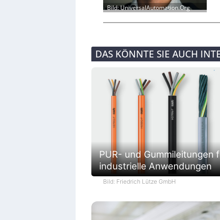
Bild: UniversalAutomation.Org
DAS KÖNNTE SIE AUCH INT
PUR- und Gummileitungen f
industrielle Anwendungen
Bild: Friedrich Lütze GmbH