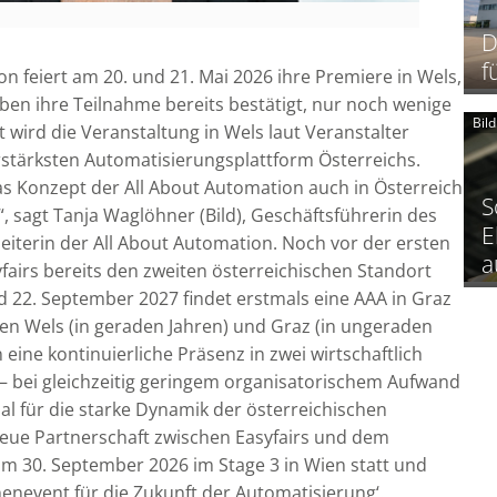
D
f
n feiert am 20. und 21. Mai 2026 ihre Premiere in Wels,
ben ihre Teilnahme bereits bestätigt, nur noch wenige
Bil
 wird die Veranstaltung in Wels laut Veranstalter
erstärksten Automatisierungsplattform Österreichs.
das Konzept der All About Automation auch in Österreich
S
“, sagt Tanja Waglöhner (Bild), Geschäftsführerin des
E
eiterin der All About Automation. Noch vor der ersten
a
fairs bereits den zweiten österreichischen Standort
 22. September 2027 findet erstmals eine AAA in Graz
hen Wels (in geraden Jahren) und Graz (in ungeraden
eine kontinuierliche Präsenz in zwei wirtschaftlich
– bei gleichzeitig geringem organisatorischem Aufwand
gnal für die starke Dynamik der österreichischen
neue Partnerschaft zwischen Easyfairs und dem
m 30. September 2026 im Stage 3 in Wien statt und
enevent für die Zukunft der Automatisierung‘.