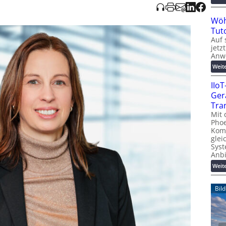
Wöh
Tut
Auf 
jetz
Anw
Weit
IIo
Ger
Tra
Mit 
Phoe
Kom
glei
Syst
Anb
Weit
Bil