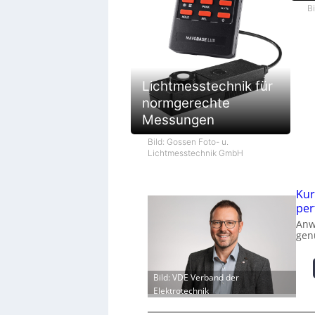
B
Lichtmesstechnik für
normgerechte
Messungen
Bild: Gossen Foto- u.
Lichtmesstechnik GmbH
Kur
per
Anw
gen
Bild: VDE Verband der
Elektrotechnik