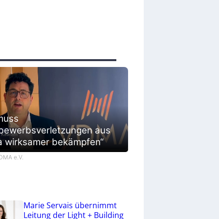
muss
bewerbsverletzungen aus
a wirksamer bekämpfen“
VDMA e.V.
Marie Servais übernimmt
Leitung der Light + Building