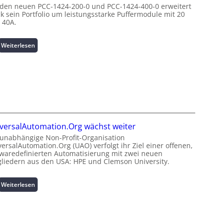
e
 den neuen PCC-1424-200-0 und PCC-1424-400-0 erweitert
e
u
ck sein Portfolio um leistungsstarke Puffermodule mit 20
n
n
n
 40A.
e
m
g
r
a
s
g
:
Weiterlesen
n
ü
i
P
a
b
e
u
g
e
:
f
e
r
I
f
m
w
n
e
e
a
v
r
n
c
e
m
t
h
s
o
h
u
versalAutomation.Org wächst weiter
t
d
o
n
i
 unabhängige Non-Profit-Organisation
u
c
g
ersalAutomation.Org (UAO) verfolgt ihr Ziel einer offenen,
t
l
h
f
twaredefinierten Automatisierung mit zwei neuen
i
e
-
ü
gliedern aus den USA: HPE und Clemson University.
o
m
p
r
n
i
e
C
s
:
Weiterlesen
t
r
r
s
U
2
f
i
i
n
0
o
m
c
i
u
r
p
h
v