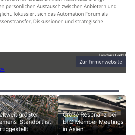
en persönlichen Austausch zwischen Anbietern und
icht, fokussiert sich das Automation Forum als
ssenstransfer, Diskussionen und strategische
Easyfairs GmbH
Zur Firmenwebsite
25
ltweit größter
Große Resonanz bei
emens-Standort ist
ETG Member Meetings
rtiggestellt
in Asien