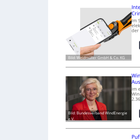
Int
Cr
Im 
ele
der
Bild: Weidmüller GmbH & Co. KG
Win
Aus
Im 
Win
2.3
Bild: Bundesverband WindEnergie
e.V.
Puf