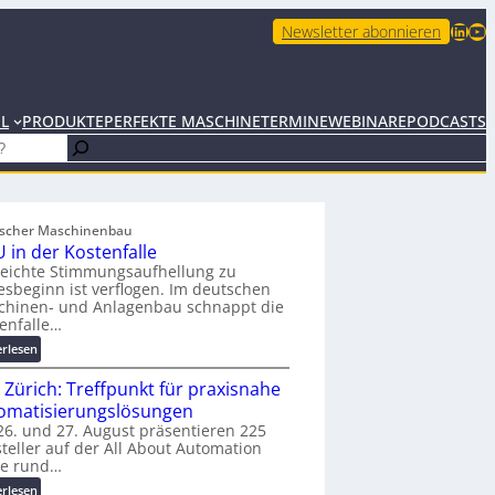
LinkedIn
YouTube
Newsletter abonnieren
EL
PRODUKTE
PERFEKTE MASCHINE
TERMINE
WEBINARE
PODCASTS
scher Maschinenbau
 in der Kostenfalle
leichte Stimmungsaufhellung zu
esbeginn ist verflogen. Im deutschen
chinen- und Anlagenbau schnappt die
enfalle…
:
erlesen
K
 Zürich: Treffpunkt für praxisnahe
M
U
omatisierungslösungen
i
6. und 27. August präsentieren 225
teller auf der All About Automation
n
ie rund…
d
e
:
erlesen