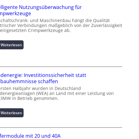
z
elligente Nutzungsüberwachung für
i
impwerkzeuge
n
Schaltschrank- und Maschinenbau hängt die Qualität
f
ktrischer Verbindungen maßgeblich von der Zuverlässigkeit
o
 eingesetzten Crimpwerkzeuge ab.
r
m
a
:
Weiterlesen
t
I
i
n
o
t
n
e
z
l
denergie: Investitionssicherheit statt
u
l
bauhemmnisse schaffen
m
i
ersten Halbjahr wurden in Deutschland
L
g
denergieanlagen (WEA) an Land mit einer Leistung von
a
e
63MW in Betrieb genommen.
s
n
t
t
:
Weiterlesen
s
e
W
p
N
i
i
u
n
t
t
fermodule mit 20 und 40A
d
z
z