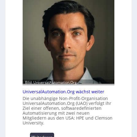
h
e
e
r
i
m
t
o
s
d
t
u
a
l
t
e
t
m
A
i
u
t
s
2
b
0
a
u
Bild: UniversalAutomation.Org
u
n
UniversalAutomation.Org wächst weiter
h
d
e
4
Die unabhängige Non-Profit-Organisation
UniversalAutomation.Org (UAO) verfolgt ihr
m
0
Ziel einer offenen, softwaredefinierten
m
A
Automatisierung mit zwei neuen
n
Mitgliedern aus den USA: HPE und Clemson
i
University.
s
s
: