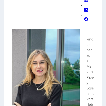
Find
er
hat
zum
1.
Mai
2026
Pegg
y
Lose
n als
Vert
rieb-