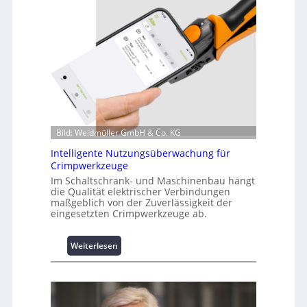
i
n
f
o
r
m
a
t
i
o
Bild: Weidmüller GmbH & Co. KG
n
z
Intelligente Nutzungsüberwachung für
u
Crimpwerkzeuge
m
Im Schaltschrank- und Maschinenbau hängt
L
die Qualität elektrischer Verbindungen
a
maßgeblich von der Zuverlässigkeit der
s
eingesetzten Crimpwerkzeuge ab.
t
s
:
Weiterlesen
p
I
i
n
t
t
z
e
e