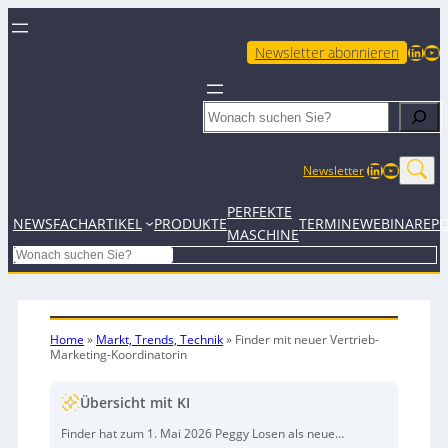
LinkedIn
YouTube
Newsletter abonnieren
Search
LinkedIn
YouTub
Newsletter
PERFEKTE
NEWS
FACHARTIKEL
PRODUKTE
TERMINE
WEBINARE
P
MASCHINE
Search
Home
»
Markt, Trends, Technik
»
Finder mit neuer Vertrieb-
Marketing-Koordinatorin
Übersicht mit KI
Finder hat zum 1. Mai 2026 Peggy Losen als neue