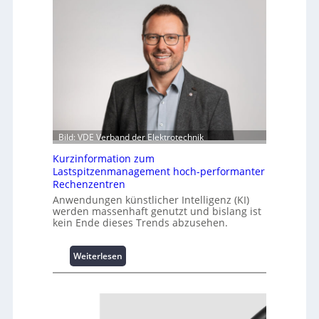
Bild: VDE Verband der Elektrotechnik
Kurzinformation zum
Lastspitzenmanagement hoch-performanter
Rechenzentren
Anwendungen künstlicher Intelligenz (KI)
werden massenhaft genutzt und bislang ist
kein Ende dieses Trends abzusehen.
:
Weiterlesen
K
u
r
z