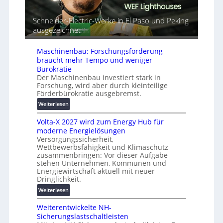
e
l
o
t
r
m
Schneider-Electric-Werke in El Paso und Peking
G
e
a
ausgezeichnet
e
i
t
r
h
i
ä
Maschinenbau: Forschungsförderung
e
s
t
braucht mehr Tempo und weniger
i
e
Bürokratie
e
s
Der Maschinenbau investiert stark in
r
Forschung, wird aber durch kleinteilige
c
u
Förderbürokratie ausgebremst.
h
n
u
:
Weiterlesen
g
t
M
s
Volta-X 2027 wird zum Energy Hub für
z
a
l
moderne Energielösungen
u
s
ö
Versorgungssicherheit,
n
c
s
Wettbewerbsfähigkeit und Klimaschutz
d
h
u
zusammenbringen: Vor dieser Aufgabe
d
i
n
stehen Unternehmen, Kommunen und
i
n
g
Energiewirtschaft aktuell mit neuer
g
e
Dringlichkeit.
e
i
n
n
:
Weiterlesen
t
b
V
a
a
Weiterentwickelte NH-
o
l
u
Sicherungslastschaltleisten
l
e
: