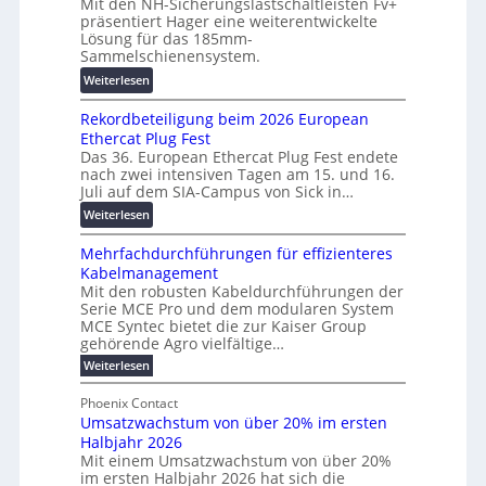
Mit den NH-Sicherungslastschaltleisten Fv+
t
T
F
präsentiert Hager eine weiterentwickelte
a
r
o
Lösung für das 185mm-
-
a
r
Sammelschienensystem.
X
n
s
:
Weiterlesen
2
s
c
W
0
p
h
Rekordbeteiligung beim 2026 European
e
2
a
u
Ethercat Plug Fest
i
7
r
n
Das 36. European Ethercat Plug Fest endete
t
w
e
g
nach zwei intensiven Tagen am 15. und 16.
e
i
n
s
Juli auf dem SIA-Campus von Sick in…
r
r
z
f
:
Weiterlesen
e
d
ö
R
n
z
r
Mehrfachdurchführungen für effizienteres
e
t
u
d
Kabelmanagement
k
w
m
e
Mit den robusten Kabeldurchführungen der
o
i
E
r
Serie MCE Pro und dem modularen System
r
c
n
MCE Syntec bietet die zur Kaiser Group
u
d
k
e
gehörende Agro vielfältige…
n
b
e
r
:
g
Weiterlesen
e
l
g
M
b
t
t
e
y
Phoenix Contact
r
e
h
e
H
Umsatzwachstum von über 20% im ersten
a
r
i
N
u
Halbjahr 2026
f
u
l
H
b
a
Mit einem Umsatzwachstum von über 20%
c
i
-
c
f
im ersten Halbjahr 2026 hat sich die
h
h