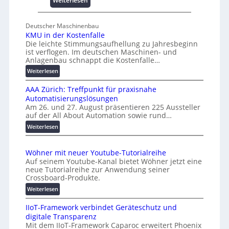
Weiterlesen
e
U
s
n
c
Deutscher Maschinenbau
i
h
KMU in der Kostenfalle
v
a
Die leichte Stimmungsaufhellung zu Jahresbeginn
e
f
ist verflogen. Im deutschen Maschinen- und
r
Anlagenbau schnappt die Kostenfalle…
f
s
e
:
Weiterlesen
a
n
K
l
AAA Zürich: Treffpunkt für praxisnahe
M
A
Automatisierungslösungen
U
u
Am 26. und 27. August präsentieren 225 Aussteller
i
auf der All About Automation sowie rund…
t
n
o
d
:
Weiterlesen
e
A
m
r
A
a
Wöhner mit neuer Youtube-Tutorialreihe
K
A
t
Auf seinem Youtube-Kanal bietet Wöhner jetzt eine
o
Z
i
neue Tutorialreihe zur Anwendung seiner
s
ü
o
Crossboard-Produkte.
t
r
n
:
Weiterlesen
e
i
.
W
n
c
O
IIoT-Framework verbindet Geräteschutz und
ö
f
h
r
digitale Transparenz
h
a
:
g
Mit dem IIoT-Framework Caparoc erweitert Phoenix
n
l
T