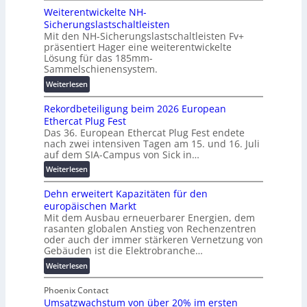
a
n
Weiterentwickelte NH-
o
l
t
Sicherungslastschaltleisten
l
e
e
Mit den NH-Sicherungslastschaltleisten Fv+
t
T
r
präsentiert Hager eine weiterentwickelte
a
r
R
Lösung für das 185mm-
-
a
e
Sammelschienensystem.
X
n
c
:
Weiterlesen
2
s
h
W
0
p
e
Rekordbeteiligung beim 2026 European
e
2
a
n
Ethercat Plug Fest
i
7
r
z
Das 36. European Ethercat Plug Fest endete
t
w
e
e
nach zwei intensiven Tagen am 15. und 16. Juli
e
i
n
auf dem SIA-Campus von Sick in…
n
r
r
z
t
:
Weiterlesen
e
d
r
R
n
z
e
Dehn erweitert Kapazitäten für den
e
t
u
n
europäischen Markt
k
w
m
Mit dem Ausbau erneuerbarer Energien, dem
o
i
E
rasanten globalen Anstieg von Rechenzentren
r
c
n
oder auch der immer stärkeren Vernetzung von
d
k
e
Gebäuden ist die Elektrobranche…
b
e
r
:
Weiterlesen
e
l
g
D
t
t
y
e
Phoenix Contact
e
e
H
Umsatzwachstum von über 20% im ersten
h
i
N