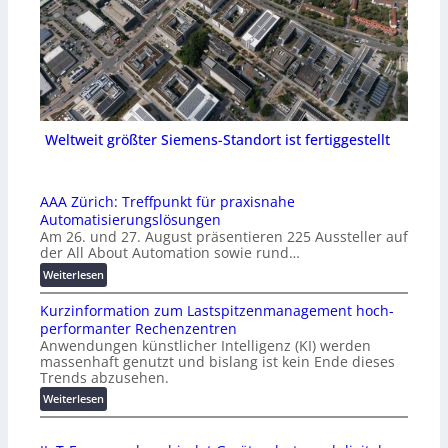
Weltweit größter Siemens-Standort ist fertiggestellt
AAA Zürich: Treffpunkt für praxisnahe
Automatisierungslösungen
Am 26. und 27. August präsentieren 225 Aussteller auf
der All About Automation sowie rund…
:
Weiterlesen
A
Kurzinformation zum Lastspitzenmanagement hoch-
A
performanter Rechenzentren
A
Anwendungen künstlicher Intelligenz (KI) werden
Z
massenhaft genutzt und bislang ist kein Ende dieses
ü
Trends abzusehen.
r
:
Weiterlesen
i
K
c
u
h