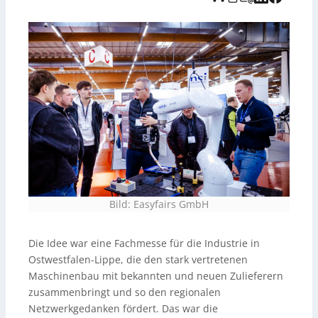
(
https://www.i-need.de/
) für einfache
Kontaktenvermittlung. Zum Jubiläum führt der
Veranstalter Easyfairs neue Formate wie den
[Connector Park](
https://www.i-need.de/
) und den
[Digital Hub](
https://www.i-need.de/
) ein, die
Innovationen und Industriesoftware präsentieren.
Zusätzliche Formate wie die [Innovation Stage]
(
https://www.i-need.de/
) bieten Panel Discussions,
Power Pitches und Workshops, erweitert durch neue
Themenpavillons und den etablierten [SOMA-Club]
(
https://www.i-need.de/
).
Bild: Easyfairs GmbH
Die Idee war eine Fachmesse für die Industrie in
Ostwestfalen-Lippe, die den stark vertretenen
Maschinenbau mit bekannten und neuen Zulieferern
zusammenbringt und so den regionalen
Netzwerkgedanken fördert. Das war die