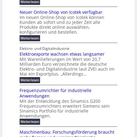
e
d
:
Weiterlesen
l
m
e
e
s
n
P
n
s
e
n
e
r
r
t
t
Neuer Online-Shop von Icotek verfügbar
r
u
o
e
e
c
e
s
Im neuen Online-Shop von Icotek können
e
f
c
u
t
a
Kunden ab sofort und zu jeder Zeit alle
n
r
i
k
e
r
Produkte direkt online auswählen,
t
W
n
e
n
a
o
konfigurieren und bestellen.
e
P
r
H
g
t
p
f
:
a
l
Weiterlesen
o
f
ü
N
l
ä
u
-
ü
r
e
b
i
Elektro- und Digitalindustrie
C
h
g
S
u
j
E
r
s
Elektroexporte wachsen etwas langsamer
t
F
e
a
O
e
r
Mit Warenlieferungen im Wert von 20,7
c
r
h
e
n
ö
O
r
Milliarden Euro verzeichnete die deutsche
h
s
d
m
n
2
Elektro- und Digitalindustrie laut ZVEI auch im
e
e
t
e
l
0
Mai ein Exportplus. „Allerdings…
s
n
b
i
2
i
i
:
Weiterlesen
n
6
M
n
s
E
e
a
d
2
l
-
Frequenzumrichter für industrielle
u
r
5
e
S
Anwendungen
s
A
k
k
h
t
Mit der Entwicklung des Sinamics G200
t
o
t
r
Frequenzumrichters erweitert Siemens sein
r
p
i
o
Sinamics Portfolio für industrielle
v
e
e
o
Anwendungen.
l
x
n
l
:
Weiterlesen
p
I
e
F
o
c
s
r
r
Maschinenbau: Forschungsförderung braucht
o
E
e
t
t