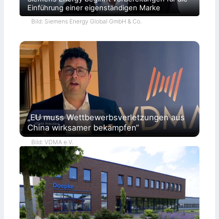
ü
Einführung einer eigenständigen Marke
r
o
Bild: Siemens Energy Global GmbH & Co.
k
r
a
t
i
e
„EU muss Wettbewerbsverletzungen aus
China wirksamer bekämpfen“
Bild: VDMA e.V.