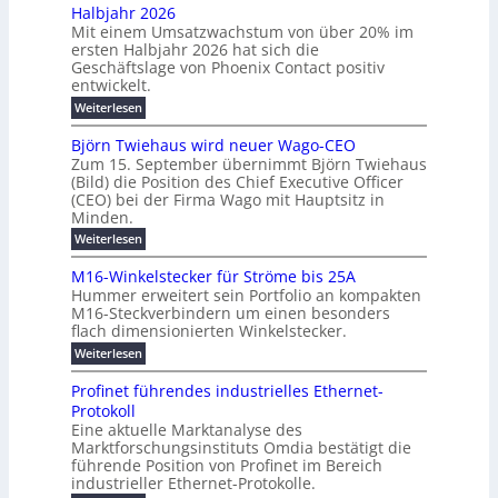
u
Halbjahr 2026
n
l
H
b
Mit einem Umsatzwachstum von über 20% im
e
i
-
f
ersten Halbjahr 2026 hat sich die
r
g
S
ü
Geschäftslage von Phoenix Contact positiv
w
u
i
r
entwickelt.
e
n
c
m
:
Weiterlesen
i
g
h
o
U
t
b
e
m
d
Björn Twiehaus wird neuer Wago-CEO
e
s
e
r
e
Zum 15. September übernimmt Björn Twiehaus
a
r
i
u
(Bild) die Position des Chief Executive Officer
r
t
t
m
(CEO) bei der Firma Wago mit Hauptsitz in
n
z
n
K
Minden.
w
2
g
e
a
a
0
s
:
Weiterlesen
E
c
p
B
2
l
n
h
j
a
M16-Winkelstecker für Ströme bis 25A
6
a
s
e
ö
z
t
Hummer erweitert sein Portfolio an kompakten
E
s
r
r
u
M16-Steckverbindern um einen besonders
i
u
n
t
g
m
flach dimensionierten Winkelstecker.
T
t
r
s
v
i
w
ä
:
Weiterlesen
o
o
c
e
i
M
n
t
p
h
e
l
1
ü
Profinet führendes industrielles Ethernet-
e
h
e
a
6
ö
b
Protokoll
a
n
-
a
l
e
s
u
Eine aktuelle Marktanalyse des
W
f
r
n
t
s
u
Marktforschungsinstituts Omdia bestätigt die
i
2
ü
E
w
l
n
n
führende Position von Profinet im Bereich
0
i
r
t
k
e
%
industrieller Ethernet-Protokolle.
g
r
d
e
i
h
i