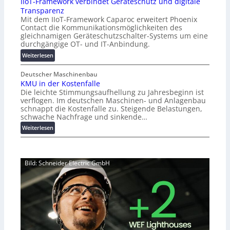
IIoT-Framework verbindet Geräteschutz und digitale
r
:
Transparenz
z
T
Mit dem IIoT-Framework Caparoc erweitert Phoenix
i
r
Contact die Kommunikationsmöglichkeiten des
n
e
gleichnamigen Geräteschutzschalter-Systems um eine
f
f
durchgängige OT- und IT-Anbindung.
o
f
:
Weiterlesen
r
p
I
m
u
I
Deutscher Maschinenbau
a
n
KMU in der Kostenfalle
o
t
k
Die leichte Stimmungsaufhellung zu Jahresbeginn ist
T
i
t
verflogen. Im deutschen Maschinen- und Anlagenbau
-
o
f
schnappt die Kostenfalle zu. Steigende Belastungen,
F
n
ü
schwache Nachfrage und sinkende…
r
z
r
:
Weiterlesen
a
u
p
K
m
m
r
M
e
L
a
U
w
a
x
Bild: Schneider Electric GmbH
i
o
s
i
n
r
t
s
d
k
s
n
e
v
p
a
r
e
i
h
K
r
t
e
o
b
z
A
s