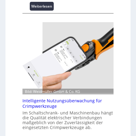
:
Weiterlesen
K
u
r
z
i
n
f
o
r
m
a
t
i
o
Bild: Weidmüller GmbH & Co. KG
n
z
Intelligente Nutzungsüberwachung für
u
Crimpwerkzeuge
m
Im Schaltschrank- und Maschinenbau hängt
L
die Qualität elektrischer Verbindungen
a
maßgeblich von der Zuverlässigkeit der
s
eingesetzten Crimpwerkzeuge ab.
t