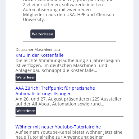
Ziel einer offenen, softwaredefinierten
m
A
Automatisierung mit zwei neuen
n
Mitgliedern aus den USA: HPE und Clemson
i
University.
s
s
:
Weiterlesen
e
U
s
n
c
Deutscher Maschinenbau
i
h
KMU in der Kostenfalle
v
a
Die leichte Stimmungsaufhellung zu Jahresbeginn
e
f
ist verflogen. Im deutschen Maschinen- und
r
Anlagenbau schnappt die Kostenfalle…
f
s
e
:
Weiterlesen
a
n
K
l
AAA Zürich: Treffpunkt für praxisnahe
M
A
Automatisierungslösungen
U
u
Am 26. und 27. August präsentieren 225 Aussteller
i
auf der All About Automation sowie rund…
t
n
o
d
:
Weiterlesen
e
A
m
r
A
a
Wöhner mit neuer Youtube-Tutorialreihe
K
A
t
Auf seinem Youtube-Kanal bietet Wöhner jetzt eine
o
Z
i
neue Tutorialreihe zur Anwendung seiner
s
ü