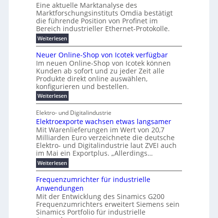
n
s
t
Eine aktuelle Marktanalyse des
u
t
W
2
r
w
E
l
Marktforschungsinstituts Omdia bestätigt
e
i
0
n
i
B
r
n
%
t
die führende Position von Profinet im
e
g
r
e
k
ü
i
Bereich industrieller Ethernet-Protokolle.
h
i
d
e
s
e
m
r
n
e
:
s
Weiterlesen
K
l
n
e
e
o
P
r
a
s
t
r
u
r
k
b
t
Neuer Online-Shop von Icotek verfügbar
s
c
e
e
o
e
e
t
r
Im neuen Online-Shop von Icotek können
a
r
n
f
l
c
e
Kunden ab sofort und zu jeder Zeit alle
a
W
i
t
m
k
n
a
Produkte direkt online auswählen,
t
n
a
e
H
P
g
konfigurieren und bestellen.
e
n
r
i
a
l
o
t
a
f
l
:
Weiterlesen
e
-
u
f
g
ü
b
N
C
ü
g
e
r
j
e
E
Elektro- und Digitalindustrie
h
m
S
a
u
F
O
r
Elektroexporte wachsen etwas langsamer
e
t
h
e
e
e
n
r
r
Mit Warenlieferungen im Wert von 20,7
r
n
s
t
ö
2
O
Milliarden Euro verzeichnete die deutsche
d
m
0
t
n
Elektro- und Digitalindustrie laut ZVEI auch
e
e
2
l
im Mai ein Exportplus. „Allerdings…
s
b
6
i
i
i
:
Weiterlesen
n
n
s
E
e
d
2
l
-
Frequenzumrichter für industrielle
u
5
e
S
Anwendungen
s
A
k
h
t
Mit der Entwicklung des Sinamics G200
t
o
r
Frequenzumrichters erweitert Siemens sein
r
p
i
o
Sinamics Portfolio für industrielle
v
e
e
o