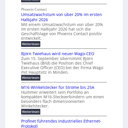
e
l
g
M
b
t
t
e
y
Phoenix Contact
r
e
h
e
H
Umsatzwachstum von über 20% im ersten
a
r
i
N
u
Halbjahr 2026
f
u
l
H
b
a
Mit einem Umsatzwachstum von über 20%
c
i
-
c
f
im ersten Halbjahr 2026 hat sich die
h
h
g
S
Geschäftslage von Phoenix Contact positiv
ü
d
t
u
i
entwickelt.
r
u
m
n
c
r
m
:
Weiterlesen
e
g
c
h
U
o
h
h
m
b
e
Björn Twiehaus wird neuer Wago-CEO
d
f
s
r
e
Zum 15. September übernimmt Björn
r
e
ü
a
T
Twiehaus (Bild) die Position des Chief
i
u
h
t
r
e
Executive Officer (CEO) bei der Firma Wago
r
z
m
n
n
u
m
mit Hauptsitz in Minden.
w
2
g
e
n
a
p
:
Weiterlesen
0
s
g
E
c
B
o
2
e
l
h
n
j
u
M16-Winkelstecker für Ströme bis 25A
n
s
6
a
ö
e
f
t
Hummer erweitert sein Portfolio an
n
E
r
s
r
ü
u
kompakten M16-Steckverbindern um einen
d
n
u
t
r
m
g
besonders flach dimensionierten
T
w
e
v
r
s
i
Winkelstecker.
w
ff
e
o
o
c
i
e
i
:
Weiterlesen
n
n
e
p
h
z
M
l
ü
h
i
e
i
1
a
b
ö
Profinet führendes industrielles Ethernet-
a
g
e
6
e
a
l
u
s
Protokoll
n
-
r
e