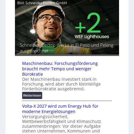
Bild: Schneider Electric GmbH
e
u
a
r
t
h
b
o
e
i
r
A
n
i
u
d
a
t
e
l
o
t
r
m
Schneider-Electric-Werke in El Paso und Peking
G
e
a
ausgezeichnet
e
i
t
r
h
i
ä
Maschinenbau: Forschungsförderung
e
s
t
braucht mehr Tempo und weniger
i
e
Bürokratie
e
s
Der Maschinenbau investiert stark in
r
Forschung, wird aber durch kleinteilige
c
u
Förderbürokratie ausgebremst.
h
n
u
:
Weiterlesen
g
t
M
s
Volta-X 2027 wird zum Energy Hub für
z
a
l
moderne Energielösungen
u
s
ö
Versorgungssicherheit,
n
c
s
Wettbewerbsfähigkeit und Klimaschutz
d
h
u
zusammenbringen: Vor dieser Aufgabe
d
i
n
stehen Unternehmen, Kommunen und
i
n