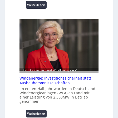
s
:
Weiterlesen
p
I
i
n
t
t
z
e
e
l
n
l
m
i
a
g
n
e
a
n
g
t
e
e
m
N
Bild: Bundesverband WindEnergie e.V.
e
u
n
Windenergie: Investitionssicherheit statt
t
t
Ausbauhemmnisse schaffen
z
h
Im ersten Halbjahr wurden in Deutschland
u
o
Windenergieanlagen (WEA) an Land mit
n
einer Leistung von 2.363MW in Betrieb
c
g
genommen.
h
s
-
ü
p
:
Weiterlesen
b
e