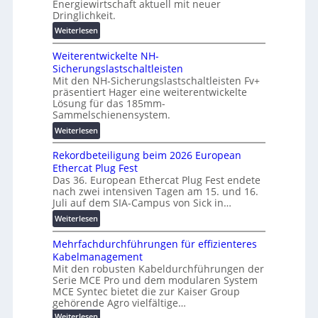
g
Energiewirtschaft aktuell mit neuer
g
e
Dringlichkeit.
e
i
n
n
:
Weiterlesen
t
b
V
a
a
Weiterentwickelte NH-
o
l
u
Sicherungslastschaltleisten
l
e
:
Mit den NH-Sicherungslastschaltleisten Fv+
t
T
F
präsentiert Hager eine weiterentwickelte
a
r
o
Lösung für das 185mm-
-
a
r
Sammelschienensystem.
X
n
s
:
Weiterlesen
2
s
c
W
0
p
h
Rekordbeteiligung beim 2026 European
e
2
a
u
Ethercat Plug Fest
i
7
r
n
Das 36. European Ethercat Plug Fest endete
t
w
e
g
nach zwei intensiven Tagen am 15. und 16.
e
i
n
s
Juli auf dem SIA-Campus von Sick in…
r
r
z
f
:
Weiterlesen
e
d
ö
R
n
z
r
Mehrfachdurchführungen für effizienteres
e
t
u
d
Kabelmanagement
k
w
m
e
Mit den robusten Kabeldurchführungen der
o
i
E
r
Serie MCE Pro und dem modularen System
r
c
n
MCE Syntec bietet die zur Kaiser Group
u
d
k
e
gehörende Agro vielfältige…
n
b
e
r
:
g
Weiterlesen