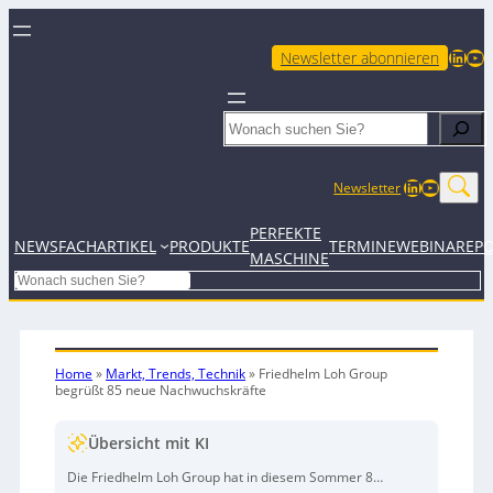
LinkedIn
YouTube
Newsletter abonnieren
Search
LinkedIn
YouTub
Newsletter
PERFEKTE
NEWS
FACHARTIKEL
PRODUKTE
TERMINE
WEBINARE
P
MASCHINE
Search
Home
»
Markt, Trends, Technik
»
Friedhelm Loh Group
begrüßt 85 neue Nachwuchskräfte
Übersicht mit KI
Die Friedhelm Loh Group hat in diesem Sommer 85