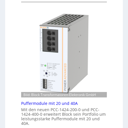
W
e
r
i
r
f
n
w
o
d
a
r
e
c
m
n
h
a
e
u
n
r
n
t
g
g
e
i
f
r
e
ü
R
:
r
e
I
C
c
n
r
h
v
i
e
e
m
n
s
p
z
t
w
Bild: Block Transformatoren-Elektronik GmbH
e
i
e
n
Puffermodule mit 20 und 40A
t
r
t
i
Mit den neuen PCC-1424-200-0 und PCC-
k
r
1424-400-0 erweitert Block sein Portfolio um
o
z
leistungsstarke Puffermodule mit 20 und
e
n
e
40A.
n
s
u