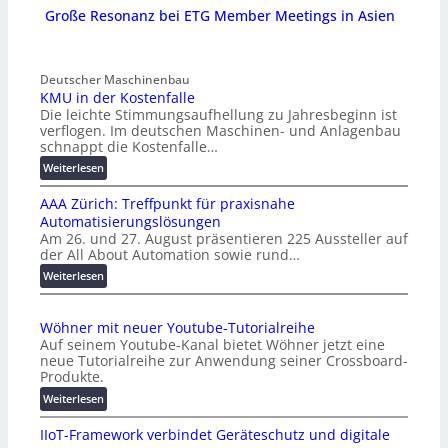
Große Resonanz bei ETG Member Meetings in Asien
Deutscher Maschinenbau
KMU in der Kostenfalle
Die leichte Stimmungsaufhellung zu Jahresbeginn ist
verflogen. Im deutschen Maschinen- und Anlagenbau
schnappt die Kostenfalle…
:
Weiterlesen
K
AAA Zürich: Treffpunkt für praxisnahe
M
Automatisierungslösungen
U
Am 26. und 27. August präsentieren 225 Aussteller auf
i
der All About Automation sowie rund…
n
d
:
Weiterlesen
e
A
r
A
Wöhner mit neuer Youtube-Tutorialreihe
K
A
Auf seinem Youtube-Kanal bietet Wöhner jetzt eine
o
Z
neue Tutorialreihe zur Anwendung seiner Crossboard-
s
ü
Produkte.
t
r
:
Weiterlesen
e
i
W
n
c
IIoT-Framework verbindet Geräteschutz und digitale
ö
f
h