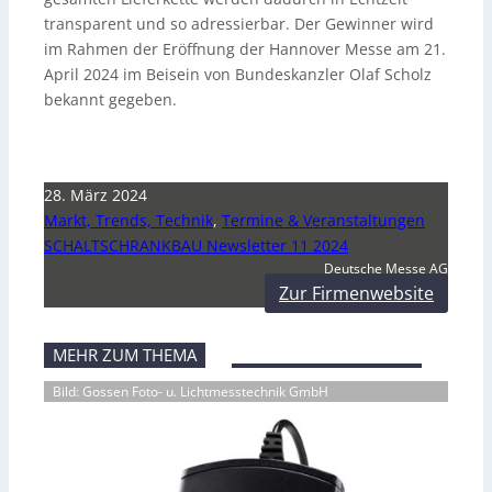
transparent und so adressierbar. Der Gewinner wird
im Rahmen der Eröffnung der Hannover Messe am 21.
April 2024 im Beisein von Bundeskanzler Olaf Scholz
bekannt gegeben.
28. März 2024
Markt, Trends, Technik
,
Termine & Veranstaltungen
SCHALTSCHRANKBAU Newsletter 11 2024
Deutsche Messe AG
Zur Firmenwebsite
MEHR ZUM THEMA
Bild: Gossen Foto- u. Lichtmesstechnik GmbH