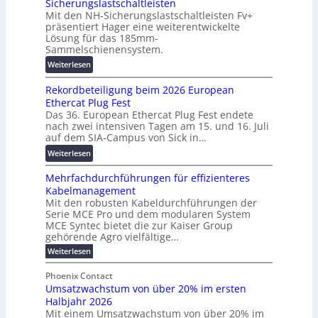
Sicherungslastschaltleisten
l
l
u
Mit den NH-Sicherungslastschaltleisten Fv+
t
e
:
präsentiert Hager eine weiterentwickelte
a
T
F
Lösung für das 185mm-
-
r
o
Sammelschienensystem.
X
a
r
:
Weiterlesen
2
n
s
W
0
s
c
Rekordbeteiligung beim 2026 European
e
2
p
h
Ethercat Plug Fest
i
7
a
u
Das 36. European Ethercat Plug Fest endete
t
w
r
n
nach zwei intensiven Tagen am 15. und 16. Juli
e
i
e
g
auf dem SIA-Campus von Sick in…
r
r
n
s
:
Weiterlesen
e
d
z
f
R
n
z
ö
Mehrfachdurchführungen für effizienteres
e
t
u
r
Kabelmanagement
k
w
m
d
Mit den robusten Kabeldurchführungen der
o
i
E
e
Serie MCE Pro und dem modularen System
r
c
n
r
MCE Syntec bietet die zur Kaiser Group
d
k
e
gehörende Agro vielfältige…
u
b
e
r
n
:
Weiterlesen
e
l
g
M
g
t
t
e
y
b
Phoenix Contact
e
h
e
H
Umsatzwachstum von über 20% im ersten
r
r
i
N
u
Halbjahr 2026
f
a
l
H
b
a
Mit einem Umsatzwachstum von über 20% im
u