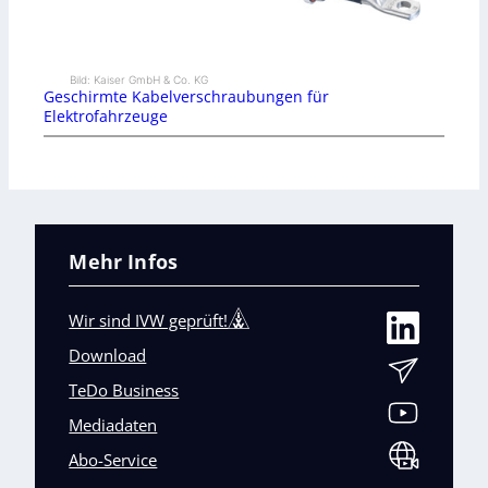
Bild: Kaiser GmbH & Co. KG
Geschirmte Kabelverschraubungen für
Elektrofahrzeuge
Mehr Infos
Wir sind IVW geprüft!
Download
TeDo Business
Mediadaten
Abo-Service