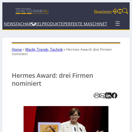
LinkedIn
YouTu
Newsletter
NEWS
FACHARTIKEL
PRODUKTE
PERFEKTE MASCHINE
TERMINE
WEB
Home
»
Markt, Trends, Technik
»
Hermes Award: drei Firmen
nominiert
Hermes Award: drei Firmen
nominiert