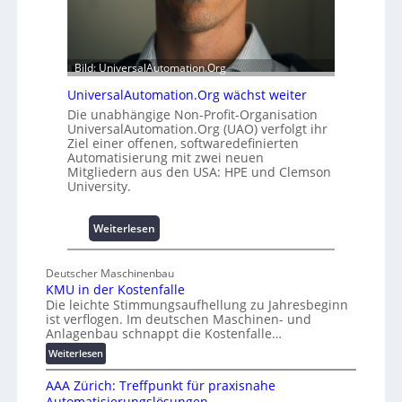
t
u
2
s
0
b
u
a
Bild: UniversalAutomation.Org
n
u
UniversalAutomation.Org wächst weiter
d
h
Die unabhängige Non-Profit-Organisation
4
e
UniversalAutomation.Org (UAO) verfolgt ihr
0
m
Ziel einer offenen, softwaredefinierten
A
m
Automatisierung mit zwei neuen
n
Mitgliedern aus den USA: HPE und Clemson
i
University.
s
s
:
Weiterlesen
e
U
s
n
c
Deutscher Maschinenbau
i
h
KMU in der Kostenfalle
v
a
Die leichte Stimmungsaufhellung zu Jahresbeginn
e
ist verflogen. Im deutschen Maschinen- und
f
r
Anlagenbau schnappt die Kostenfalle…
f
s
:
e
Weiterlesen
a
K
n
l
AAA Zürich: Treffpunkt für praxisnahe
M
A
Automatisierungslösungen
U