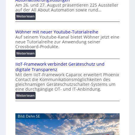
u
Am 26. und 27. August präsentieren 225 Aussteller
i
auf der All About Automation sowie rund…
t
n
o
d
:
Weiterlesen
e
A
m
r
A
a
Wöhner mit neuer Youtube-Tutorialreihe
K
A
t
Auf seinem Youtube-Kanal bietet Wöhner jetzt eine
o
Z
i
neue Tutorialreihe zur Anwendung seiner
s
ü
o
Crossboard-Produkte.
t
r
n
:
Weiterlesen
e
i
.
W
n
c
O
IIoT-Framework verbindet Geräteschutz und
ö
f
h
r
digitale Transparenz
h
a
:
g
Mit dem IIoT-Framework Caparoc erweitert Phoenix
n
l
T
w
Contact die Kommunikationsmöglichkeiten des
e
l
r
gleichnamigen Geräteschutzschalter-Systems um
ä
r
e
e
eine durchgängige OT- und IT-Anbindung.
c
m
f
:
Weiterlesen
h
i
f
I
s
t
p
I
n
t
u
o
e
w
n
Bild: Dehn SE
T
u
e
k
-
e
t
i
F
r
f
t
r
Y