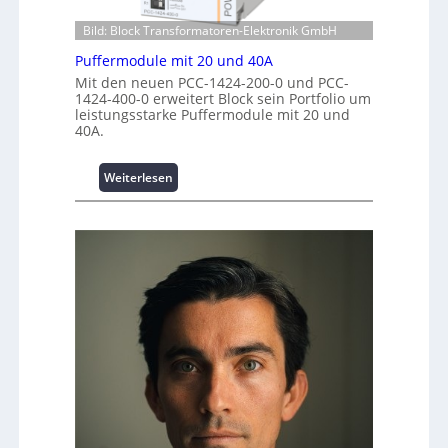
n
s
p
z
t
Bild: Block Transformatoren-Elektronik GmbH
w
e
i
e
Puffermodule mit 20 und 40A
n
t
r
t
Mit den neuen PCC-1424-200-0 und PCC-
i
k
1424-400-0 erweitert Block sein Portfolio um
r
o
z
leistungsstarke Puffermodule mit 20 und
e
n
e
40A.
n
s
u
s
g
:
i
Weiterlesen
e
P
c
u
h
f
e
f
r
e
h
r
e
m
i
o
t
d
s
u
t
l
a
e
t
m
t
i
A