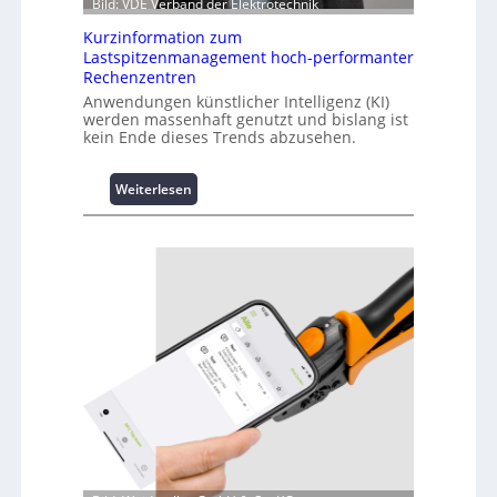
Bild: VDE Verband der Elektrotechnik
Kurzinformation zum
Lastspitzenmanagement hoch-performanter
Rechenzentren
Anwendungen künstlicher Intelligenz (KI)
werden massenhaft genutzt und bislang ist
kein Ende dieses Trends abzusehen.
:
Weiterlesen
K
u
r
z
i
n
f
o
r
m
a
t
i
o