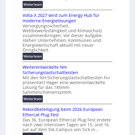
n
:
u
Weiterlesen
g
M
t
s
Volta-X 2027 wird zum Energy Hub für
a
z
l
moderne Energielösungen
s
u
ö
Versorgungssicherheit,
c
n
s
Wettbewerbsfähigkeit und Klimaschutz
h
d
u
zusammenbringen: Vor dieser Aufgabe
i
d
n
stehen Unternehmen, Kommunen und
n
i
g
Energiewirtschaft aktuell mit neuer
e
g
Dringlichkeit.
e
n
i
n
:
Weiterlesen
b
t
V
a
a
Weiterentwickelte NH-
o
u
l
Sicherungslastschaltleisten
l
:
e
Mit den NH-Sicherungslastschaltleisten Fv+
t
F
T
präsentiert Hager eine weiterentwickelte
a
o
r
Lösung für das 185mm-
-
r
a
Sammelschienensystem.
X
s
n
:
Weiterlesen
2
c
s
W
0
h
p
Rekordbeteiligung beim 2026 European
e
2
u
a
Ethercat Plug Fest
i
7
n
r
Das 36. European Ethercat Plug Fest endete
t
w
g
e
nach zwei intensiven Tagen am 15. und 16.
e
i
s
n
Juli auf dem SIA-Campus von Sick in…
r
r
f
z