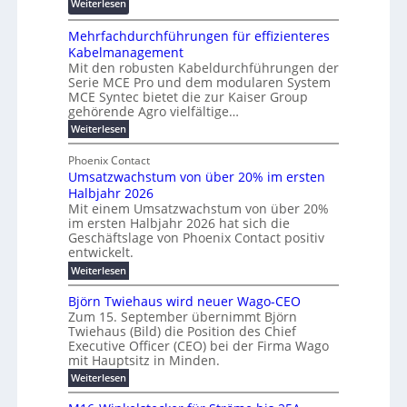
:
Weiterlesen
e
d
ö
R
n
z
r
Mehrfachdurchführungen für effizienteres
e
t
u
d
Kabelmanagement
k
w
m
e
Mit den robusten Kabeldurchführungen der
o
i
E
r
Serie MCE Pro und dem modularen System
r
c
n
MCE Syntec bietet die zur Kaiser Group
u
d
k
e
gehörende Agro vielfältige…
n
b
e
r
:
g
Weiterlesen
e
l
g
M
b
t
t
e
y
Phoenix Contact
r
e
h
e
H
Umsatzwachstum von über 20% im ersten
a
r
i
N
u
Halbjahr 2026
f
u
l
H
b
a
Mit einem Umsatzwachstum von über 20%
c
i
-
c
f
im ersten Halbjahr 2026 hat sich die
h
h
g
S
Geschäftslage von Phoenix Contact positiv
ü
d
t
u
i
entwickelt.
r
u
m
n
c
r
m
:
Weiterlesen
e
g
c
h
U
o
h
h
m
b
e
Björn Twiehaus wird neuer Wago-CEO
d
f
s
r
e
Zum 15. September übernimmt Björn
r
e
ü
a
T
Twiehaus (Bild) die Position des Chief
i
u
h
t
r
e
Executive Officer (CEO) bei der Firma Wago
r
z
m
n
n
u
m
mit Hauptsitz in Minden.
w
2
g
e
n
a
p
:
Weiterlesen
0
s
g
E
c
B
o
2
e
l
h
n
j
u