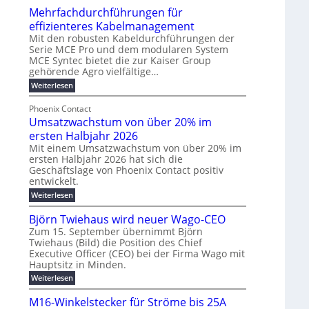
u
t
Mehrfachdurchführungen für
r
e
m
w
d
k
effizienteres Kabelmanagement
E
i
e
o
Mit den robusten Kabeldurchführungen der
n
c
r
Serie MCE Pro und dem modularen System
r
e
k
MCE Syntec bietet die zur Kaiser Group
u
d
gehörende Agro vielfältige…
r
e
n
b
g
l
:
g
Weiterlesen
e
M
y
t
b
t
e
Phoenix Contact
H
e
r
e
h
Umsatzwachstum von über 20% im
u
N
a
i
r
f
b
H
ersten Halbjahr 2026
u
l
a
f
-
c
Mit einem Umsatzwachstum von über 20% im
i
c
ersten Halbjahr 2026 hat sich die
ü
S
h
g
h
Geschäftslage von Phoenix Contact positiv
r
i
d
t
u
entwickelt.
u
m
c
m
n
r
:
Weiterlesen
o
h
e
g
c
U
d
e
h
b
h
m
Björn Twiehaus wird neuer Wago-CEO
f
e
r
r
e
s
ü
Zum 15. September übernimmt Björn
r
u
a
T
i
h
Twiehaus (Bild) die Position des Chief
t
n
n
e
m
r
Executive Officer (CEO) bei der Firma Wago mit
z
e
g
u
m
2
w
Hauptsitz in Minden.
n
E
s
p
a
0
:
g
Weiterlesen
c
n
l
o
2
B
e
h
e
a
u
6
j
n
M16-Winkelstecker für Ströme bis 25A
s
ö
f
r
s
n
E