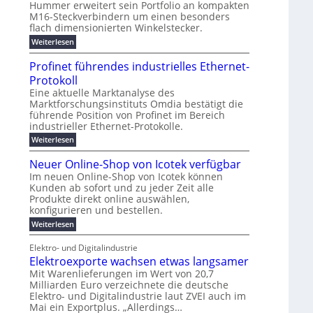
t
Hummer erweitert sein Portfolio an kompakten
r
ü
g
t
u
d
u
M16-Steckverbindern um einen besonders
n
r
m
i
s
w
r
flach dimensionierten Winkelstecker.
T
e
v
e
c
w
ff
e
o
o
:
Weiterlesen
i
i
l
h
n
n
p
M
e
z
ü
1
ö
a
i
e
Profinet führendes industrielles Ethernet-
h
i
b
6
s
l
g
a
a
e
Protokoll
e
-
u
n
u
t
e
n
r
W
Eine aktuelle Marktanalyse des
s
t
n
l
2
i
r
E
Marktforschungsinstituts Omdia bestätigt die
w
e
0
n
g
e
B
t
führende Position von Profinet im Bereich
i
r
%
k
e
i
r
industrieller Ethernet-Protokolle.
e
ü
h
i
e
d
s
n
s
r
m
e
l
:
Weiterlesen
n
K
e
s
P
t
o
r
e
a
r
t
r
e
Neuer Online-Shop von Icotek verfügbar
k
c
u
b
s
e
o
e
e
n
Im neuen Online-Shop von Icotek können
r
a
t
c
f
r
l
Kunden ab sofort und zu jeder Zeit alle
e
k
a
i
t
W
m
n
e
Produkte direkt online auswählen,
n
t
P
a
a
H
r
e
konfigurieren und bestellen.
g
n
i
l
a
f
t
o
a
:
Weiterlesen
e
l
u
ü
f
-
g
N
b
r
ü
g
C
e
e
j
S
h
Elektro- und Digitalindustrie
F
E
m
u
a
t
r
Elektroexporte wachsen etwas langsamer
O
e
e
e
h
r
e
n
r
Mit Warenlieferungen im Wert von 20,7
r
ö
n
s
t
O
Milliarden Euro verzeichnete die deutsche
2
m
d
t
n
0
Elektro- und Digitalindustrie laut ZVEI auch im
e
e
l
2
b
s
Mai ein Exportplus. „Allerdings…
i