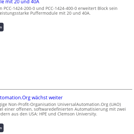
e mit 20 und 40A
a
r
ü
n PCC-1424-200-0 und PCC-1424-400-0 erweitert Block sein
g
g
b
leistungsstarke Puffermodule mit 20 und 40A.
e
i
e
m
e
r
e
:
w
:
en
n
I
a
P
t
n
c
u
h
v
h
f
o
e
u
f
c
s
n
e
h
t
g
r
-
i
f
m
p
t
ü
o
e
i
r
d
r
o
C
u
f
n
r
l
o
s
i
e
tomation.Org wächst weiter
r
s
m
m
ige Non-Profit-Organisation UniversalAutomation.Org (UAO)
m
i
p
i
Ziel einer offenen, softwaredefinierten Automatisierung mit zwei
a
c
w
t
edern aus den USA: HPE und Clemson University.
n
h
e
2
t
e
r
0
e
:
r
k
en
u
r
U
h
z