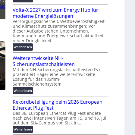
B.V.
g
M
t
ite
s
Volta-X 2027 wird zum Energy Hub für
a
z
l
s
u
moderne Energielösungen
ö
c
n
Versorgungssicherheit, Wettbewerbsfähigkeit
s
und Klimaschutz zusammenbringen: Vor
h
d
u
dieser Aufgabe stehen Unternehmen,
i
d
n
Kommunen und Energiewirtschaft aktuell mit
n
i
g
neuer Dringlichkeit.
e
g
e
:
Weiterlesen
n
i
n
V
b
t
Weiterentwickelte NH-
o
a
a
l
Sicherungslastschaltleisten
u
l
t
:
Mit den NH-Sicherungslastschaltleisten Fv+
e
präsentiert Hager eine weiterentwickelte
a
F
T
Lösung für das 185mm-
-
o
r
Sammelschienensystem.
X
r
a
2
:
Weiterlesen
s
n
0
W
c
s
Rekordbeteiligung beim 2026 European
2
e
h
p
7
i
Ethercat Plug Fest
u
a
w
t
n
Das 36. European Ethercat Plug Fest endete
r
i
nach zwei intensiven Tagen am 15. und 16. Juli
e
g
e
auf dem SIA-Campus von Sick in…
r
r
s
n
d
e
f
z
:
Weiterlesen
z
n
ö
R