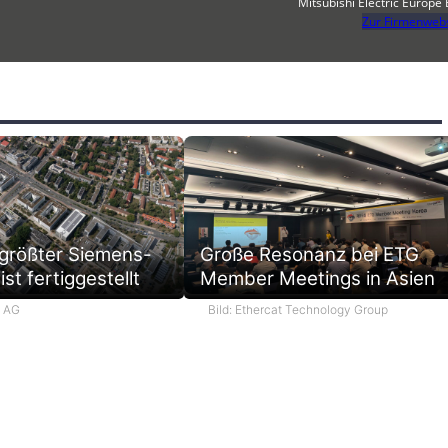
Mitsubishi Electric Europe 
Zur Firmenwebs
 größter Siemens-
Große Resonanz bei ETG
st fertiggestellt
Member Meetings in Asien
s AG
Bild: Ethercat Technology Group