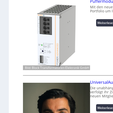
Puffermodul
Mit den neue
Portfolio um 
Weiterles
Bild: Block Transformatoren-Elektronik GmbH
UniversalAu
Die unabhäng
verfolgt ihr 
neuen Mitgli
Weiterles