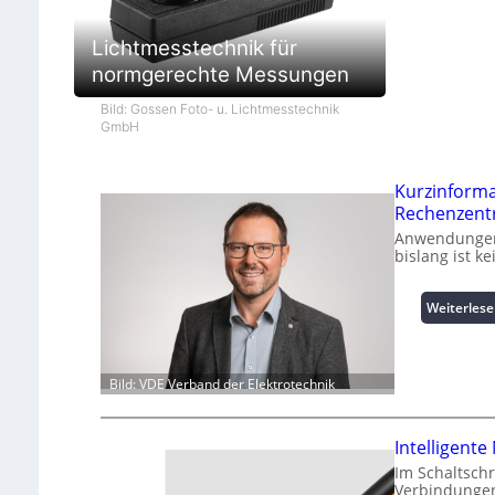
Lichtmesstechnik für
normgerechte Messungen
Bild: Gossen Foto- u. Lichtmesstechnik
GmbH
Kurzinform
Rechenzent
Anwendungen 
bislang ist k
Weiterles
Bild: VDE Verband der Elektrotechnik
Intelligent
Im Schaltsch
Verbindungen