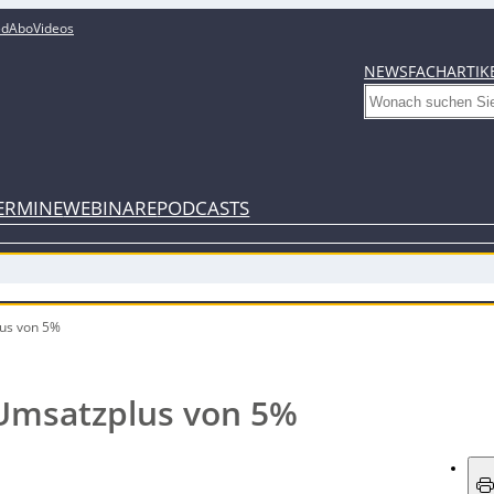
ed
Abo
Videos
NEWS
FACHARTIK
Search
ERMINE
WEBINARE
PODCASTS
lus von 5%
t Umsatzplus von 5%