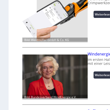
Crimpwerkze
Weiterles
Bild: Weidmüller GmbH & Co. KG
Windenergie
Im ersten Ha
mit einer Le
Weiterles
Bild: Bundesverband WindEnergie e.V.