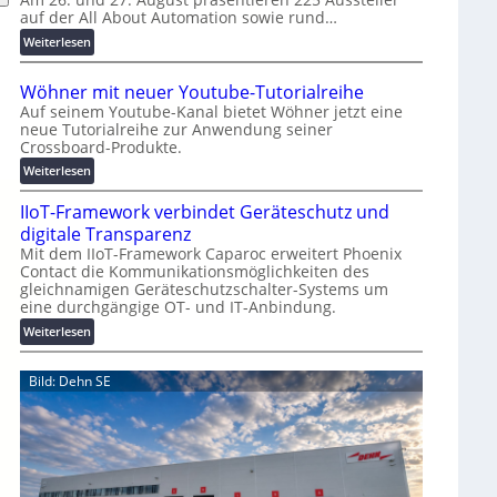
auf der All About Automation sowie rund…
n
d
:
Weiterlesen
e
A
r
A
Wöhner mit neuer Youtube-Tutorialreihe
K
A
Auf seinem Youtube-Kanal bietet Wöhner jetzt eine
o
Z
neue Tutorialreihe zur Anwendung seiner
s
ü
Crossboard-Produkte.
t
r
:
Weiterlesen
e
i
W
n
c
IIoT-Framework verbindet Geräteschutz und
ö
f
h
h
digitale Transparenz
a
:
n
Mit dem IIoT-Framework Caparoc erweitert Phoenix
l
T
Contact die Kommunikationsmöglichkeiten des
e
l
r
gleichnamigen Geräteschutzschalter-Systems um
r
e
e
eine durchgängige OT- und IT-Anbindung.
m
f
i
:
Weiterlesen
f
t
I
p
n
I
Bild: Dehn SE
u
e
o
n
u
T
k
e
-
t
r
F
f
Y
r
ü
o
a