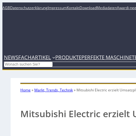
AGB
Datenschutzerklärung
Impressum
Kontakt
Download
Mediadaten
Award
i-ne
NEWS
FACHARTIKEL
PRODUKTE
PERFEKTE MASCHINE
T
Search
Home
»
Markt, Trends, Technik
»
Mitsubishi Electric erzielt Umsatzp
Mitsubishi Electric erziel