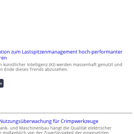
ation zum Lastspitzenmanagement hoch-performanter
ren
künstlicher Intelligenz (KI) werden massenhaft genutzt und
ein Ende dieses Trends abzusehen.
:
en
K
u
r
z
i
n
e Nutzungsüberwachung für Crimpwerkzeuge
f
rank- und Maschinenbau hängt die Qualität elektrischer
o
 maßgeblich von der Zuverlässigkeit der eingesetzten