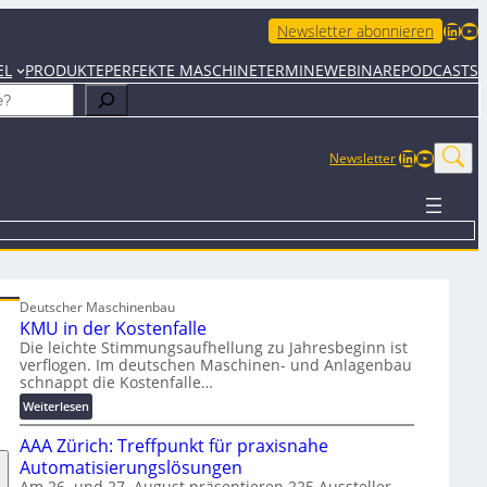
LinkedIn
YouTube
Newsletter abonnieren
EL
PRODUKTE
PERFEKTE MASCHINE
TERMINE
WEBINARE
PODCASTS
LinkedIn
YouTub
Newsletter
Deutscher Maschinenbau
KMU in der Kostenfalle
Die leichte Stimmungsaufhellung zu Jahresbeginn ist
verflogen. Im deutschen Maschinen- und Anlagenbau
schnappt die Kostenfalle…
:
Weiterlesen
K
AAA Zürich: Treffpunkt für praxisnahe
M
U
Automatisierungslösungen
i
Am 26. und 27. August präsentieren 225 Aussteller