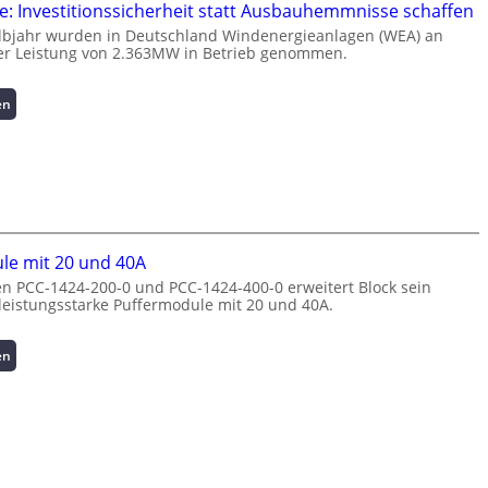
g
a
: Investitionssicherheit statt Ausbauhemmnisse schaffen
e
s
lbjahr wurden in Deutschland Windenergieanlagen (WEA) an
n
t
er Leistung von 2.363MW in Betrieb genommen.
t
s
e
p
:
en
N
i
W
u
t
i
t
z
n
z
e
d
u
n
e
n
m
n
g
a
e
s
n
le mit 20 und 40A
r
ü
a
n PCC-1424-200-0 und PCC-1424-400-0 erweitert Block sein
g
b
g
 leistungsstarke Puffermodule mit 20 und 40A.
i
e
e
e
r
m
:
w
:
e
en
I
a
P
n
n
c
u
t
v
h
f
h
e
u
f
o
s
n
e
c
t
g
r
h