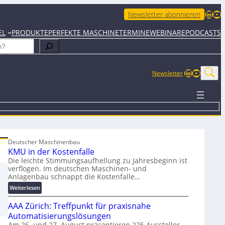
LinkedIn
YouTube
Newsletter abonnieren
EL
PRODUKTE
PERFEKTE MASCHINE
TERMINE
WEBINARE
PODCASTS
LinkedIn
YouTub
Newsletter
Deutscher Maschinenbau
KMU in der Kostenfalle
Die leichte Stimmungsaufhellung zu Jahresbeginn ist
verflogen. Im deutschen Maschinen- und
Anlagenbau schnappt die Kostenfalle…
:
Weiterlesen
K
AAA Zürich: Treffpunkt für praxisnahe
M
U
Automatisierungslösungen
i
Am 26. und 27. August präsentieren 225 Aussteller