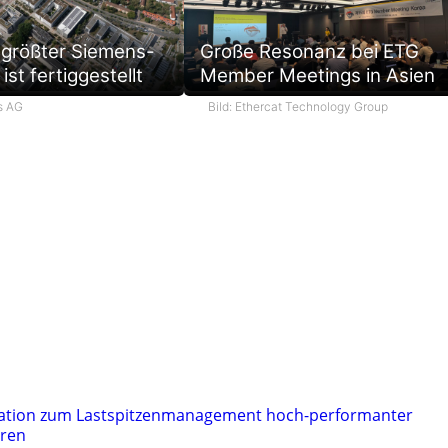
 größter Siemens-
Große Resonanz bei ETG
ist fertiggestellt
Member Meetings in Asien
s AG
Bild: Ethercat Technology Group
ation zum Lastspitzenmanagement hoch-performanter
ren