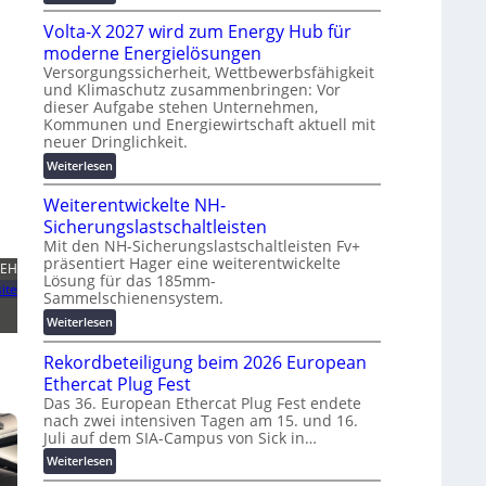
g
M
t
s
Volta-X 2027 wird zum Energy Hub für
a
z
l
s
moderne Energielösungen
u
ö
c
Versorgungssicherheit, Wettbewerbsfähigkeit
n
s
und Klimaschutz zusammenbringen: Vor
h
d
u
dieser Aufgabe stehen Unternehmen,
i
d
n
Kommunen und Energiewirtschaft aktuell mit
n
i
neuer Dringlichkeit.
g
e
g
e
:
Weiterlesen
n
i
n
V
b
t
Weiterentwickelte NH-
o
a
a
l
Sicherungslastschaltleisten
u
l
t
:
Mit den NH-Sicherungslastschaltleisten Fv+
e
präsentiert Hager eine weiterentwickelte
a
F
VEH
T
Lösung für das 185mm-
-
o
r
ite
Sammelschienensystem.
X
r
a
2
:
Weiterlesen
s
n
0
W
c
s
Rekordbeteiligung beim 2026 European
2
e
h
p
7
i
Ethercat Plug Fest
u
a
w
t
n
Das 36. European Ethercat Plug Fest endete
r
i
nach zwei intensiven Tagen am 15. und 16.
e
g
e
Juli auf dem SIA-Campus von Sick in…
r
r
s
n
d
e
f
:
Weiterlesen
z
z
n
ö
R