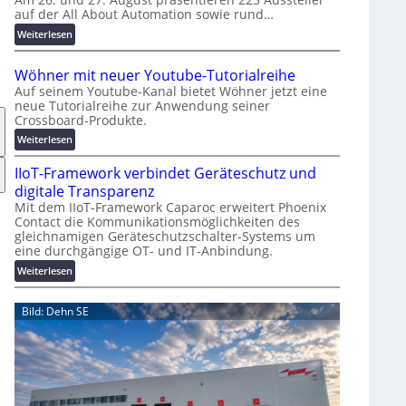
auf der All About Automation sowie rund…
n
d
:
Weiterlesen
e
A
r
A
Wöhner mit neuer Youtube-Tutorialreihe
K
A
Auf seinem Youtube-Kanal bietet Wöhner jetzt eine
o
Z
neue Tutorialreihe zur Anwendung seiner
s
ü
Crossboard-Produkte.
t
r
:
Weiterlesen
e
i
W
n
c
IIoT-Framework verbindet Geräteschutz und
ö
f
h
h
digitale Transparenz
a
:
n
Mit dem IIoT-Framework Caparoc erweitert Phoenix
l
T
Contact die Kommunikationsmöglichkeiten des
e
l
r
gleichnamigen Geräteschutzschalter-Systems um
r
e
e
eine durchgängige OT- und IT-Anbindung.
m
f
i
:
Weiterlesen
f
t
I
p
n
I
Bild: Dehn SE
u
e
o
n
u
T
k
e
-
t
r
F
f
Y
r
ü
o
a