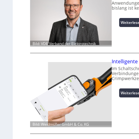
Anwendungen 
bislang ist 
Weiterles
Bild: VDE Verband der Elektrotechnik
Intelligen
Im Schaltsch
Verbindungen
Crimpwerkze
Weiterles
Bild: Weidmüller GmbH & Co. KG