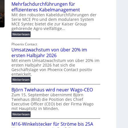
u
t
Mehrfachdurchführungen für
r
e
m
w
d
k
effizienteres Kabelmanagement
E
i
e
o
Mit den robusten Kabeldurchführungen der
n
c
r
Serie MCE Pro und dem modularen System
r
e
k
MCE Syntec bietet die zur Kaiser Group
u
d
gehörende Agro vielfältige…
r
e
n
b
g
l
:
g
Weiterlesen
e
M
y
t
b
t
e
Phoenix Contact
H
e
r
e
h
Umsatzwachstum von über 20% im
u
N
a
i
r
f
b
H
ersten Halbjahr 2026
u
l
a
f
-
c
Mit einem Umsatzwachstum von über 20% im
i
c
ersten Halbjahr 2026 hat sich die
ü
S
h
g
h
Geschäftslage von Phoenix Contact positiv
r
i
d
t
u
entwickelt.
u
m
c
m
n
r
:
Weiterlesen
o
h
e
g
c
U
d
e
h
b
h
m
Björn Twiehaus wird neuer Wago-CEO
f
e
r
r
e
s
ü
Zum 15. September übernimmt Björn
r
u
a
T
i
h
Twiehaus (Bild) die Position des Chief
t
n
n
e
m
r
Executive Officer (CEO) bei der Firma Wago
z
e
g
u
m
2
w
mit Hauptsitz in Minden.
n
E
s
p
a
0
:
g
Weiterlesen
c
n
l
o
2
B
e
h
e
a
u
6
j
n
M16-Winkelstecker für Ströme bis 25A
s
ö
f
r
s
n
E
t