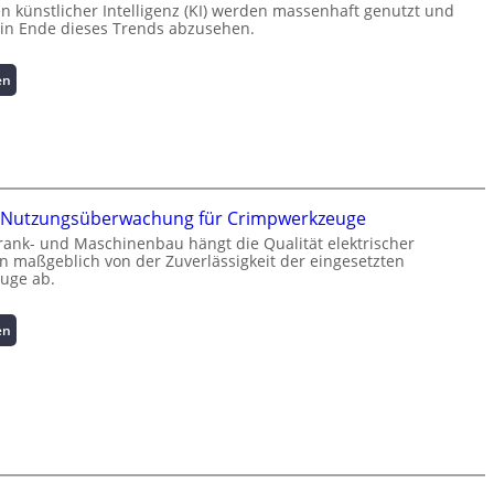
künstlicher Intelligenz (KI) werden massenhaft genutzt und
kein Ende dieses Trends abzusehen.
:
en
K
u
r
z
i
n
te Nutzungsüberwachung für Crimpwerkzeuge
f
rank- und Maschinenbau hängt die Qualität elektrischer
o
 maßgeblich von der Zuverlässigkeit der eingesetzten
r
uge ab.
m
a
:
en
t
I
i
n
o
t
n
e
z
l
u
l
m
i
L