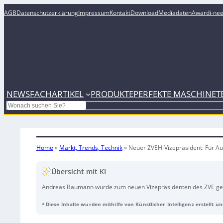
AGB
Datenschutzerklärung
Impressum
Kontakt
Download
Mediadaten
Award
i-ne
NEWS
FACHARTIKEL
PRODUKTE
PERFEKTE MASCHINE
T
Search
Home
»
Markt, Trends, Technik
»
Neuer ZVEH-Vizepräsident: Für 
Übersicht mit KI
Andreas Baumann wurde zum neuen Vizepräsidenten des ZVE gew
Baumann, mit Meistertitel als Informationselektroniker, leitet e
* Diese Inhalte wurden mithilfe von Künstlicher Intelligenz erstellt 
gewählt.