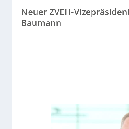
Neuer ZVEH-Vizepräsiden
Baumann
Sorry, no results.
Please try another keyword