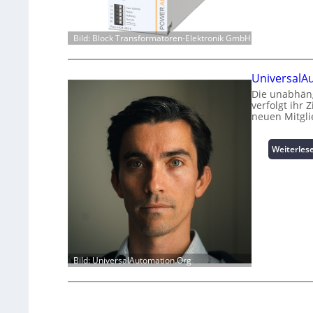
Bild: Block Transformatoren-Elektronik GmbH
UniversalA
Die unabhäng
verfolgt ihr 
neuen Mitgli
Weiterles
Bild: UniversalAutomation.Org