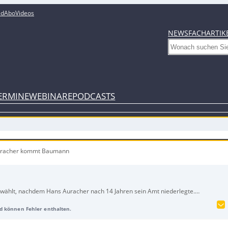
ed
Abo
Videos
NEWS
FACHARTIK
Search
ERMINE
WEBINARE
PODCASTS
Auracher kommt Baumann
ählt, nachdem Hans Auracher nach 14 Jahren sein Amt niederlegte.
inen Betrieb in Bayreuth und wurde mit 99 Stimmen bei einer Enthaltung
und können Fehler enthalten.