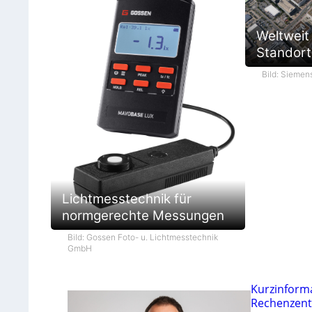
Weltweit
Standort 
Bild: Siemen
Lichtmesstechnik für
normgerechte Messungen
Bild: Gossen Foto- u. Lichtmesstechnik
GmbH
Kurzinform
Rechenzent