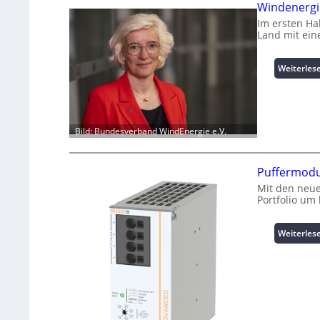
Windenergie
Im ersten Ha
Land mit ein
Weiterles
Bild: Bundesverband WindEnergie e.V.
Puffermodu
Mit den neue
Portfolio um
Weiterles