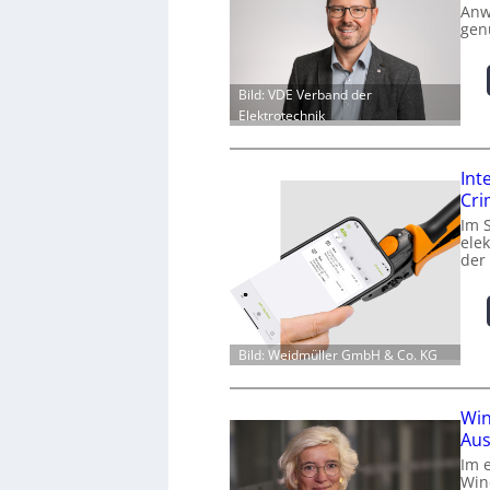
Anw
gen
Bild: VDE Verband der
Elektrotechnik
Int
Cr
Im 
ele
der
Bild: Weidmüller GmbH & Co. KG
Win
Aus
Im 
Win