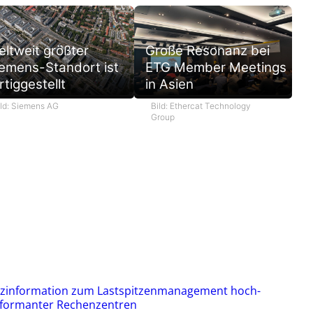
ltweit größter
Große Resonanz bei
emens-Standort ist
ETG Member Meetings
rtiggestellt
in Asien
ild: Siemens AG
Bild: Ethercat Technology
Group
zinformation zum Lastspitzenmanagement hoch-
formanter Rechenzentren