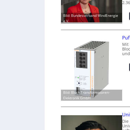
2.3
Bild: Bundesverband WindEnergie
e.V.
Puf
Mit
Blo
und
Bild: Block Transformatoren-
Elektronik GmbH
Uni
Die
Univ