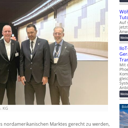
Wöh
Tut
Auf 
jetz
Anw
Weit
IIo
Ger
Tra
Mit 
Phoe
Kom
glei
Syst
Anb
Weit
Bil
. KG
 nordamerikanischen Marktes gerecht zu werden,