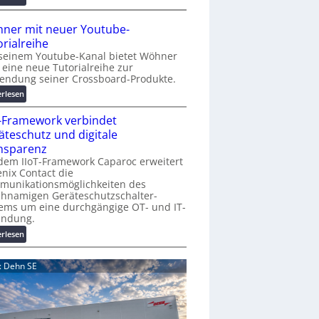
r
A
K
A
ner mit neuer Youtube-
o
A
orialreihe
s
Z
seinem Youtube-Kanal bietet Wöhner
t
ü
t eine neue Tutorialreihe zur
e
r
endung seiner Crossboard-Produkte.
n
i
:
erlesen
f
c
W
a
h
T-Framework verbindet
ö
l
:
h
äteschutz und digitale
l
T
n
nsparenz
e
r
e
dem IIoT-Framework Caparoc erweitert
e
r
nix Contact die
f
munikationsmöglichkeiten des
m
f
chnamigen Geräteschutzschalter-
i
p
ems um eine durchgängige OT- und IT-
t
u
indung.
n
n
:
erlesen
e
k
I
u
t
I
e
d: Dehn SE
f
o
r
ü
T
Y
r
-
o
p
F
u
r