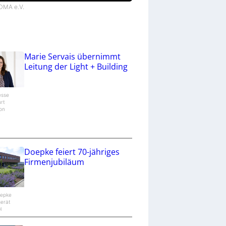
VDMA e.V.
Marie Servais übernimmt
Leitung der Light + Building
esse
urt
ion
/
Doepke feiert 70-jähriges
Firmenjubiläum
oepke
gerät
H