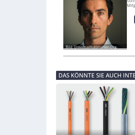
sof
Mit
Bild: UniversalAutomation.Org
DAS KÖNNTE SIE AUCH INT