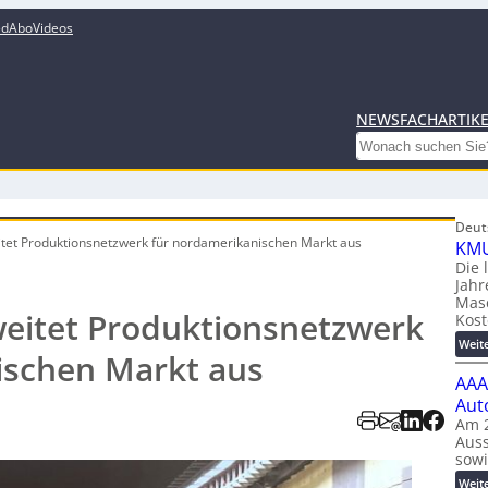
ed
Abo
Videos
NEWS
FACHARTIK
Search
Deut
itet Produktionsnetzwerk für nordamerikanischen Markt aus
KMU
Die 
Jahr
Mas
weitet Produktionsnetzwerk
Kost
Weit
ischen Markt aus
AAA
Aut
Am 2
Auss
sow
Weit