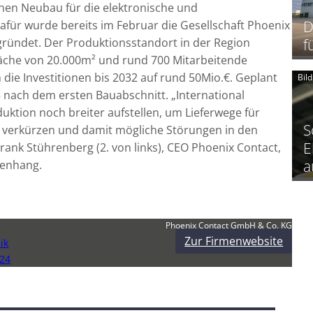
inen Neubau für die elektronische und
D
für wurde bereits im Februar die Gesellschaft Phoenix
f
egründet. Der Produktionsstandort in der Region
läche von 20.000m² und rund 700 Mitarbeitende
die Investitionen bis 2032 auf rund 50Mio.€. Geplant
Bil
5 nach dem ersten Bauabschnitt. „International
uktion noch breiter aufstellen, um Lieferwege für
S
 verkürzen und damit mögliche Störungen in den
E
 Frank Stührenberg (2. von links), CEO Phoenix Contact,
a
menhang.
Phoenix Contact GmbH & Co. KG
Zur Firmenwebsite
ik
24