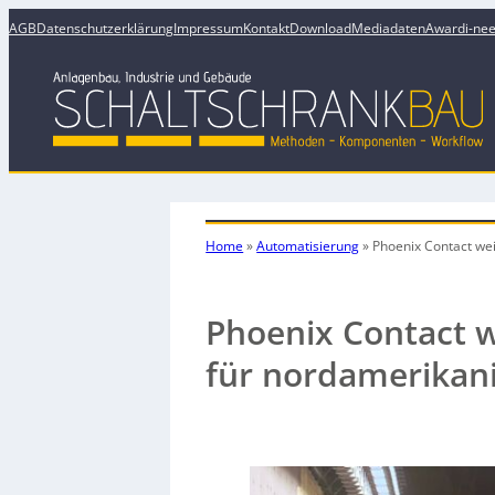
AGB
Datenschutzerklärung
Impressum
Kontakt
Download
Mediadaten
Award
i-ne
Home
»
Automatisierung
»
Phoenix Contact we
Phoenix Contact 
für nordamerikan