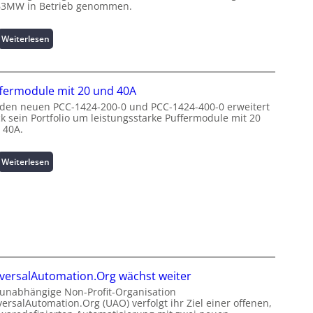
a
e
63MW in Betrieb genommen.
s
n
t
t
:
Weiterlesen
s
e
W
p
N
i
i
u
n
t
t
fermodule mit 20 und 40A
d
z
z
e
 den neuen PCC-1424-200-0 und PCC-1424-400-0 erweitert
e
u
ck sein Portfolio um leistungsstarke Puffermodule mit 20
n
n
n
 40A.
e
m
g
r
a
s
g
:
Weiterlesen
n
ü
i
P
a
b
e
u
g
e
:
f
e
r
I
f
m
w
n
e
e
a
v
r
n
c
e
m
t
h
s
o
h
u
versalAutomation.Org wächst weiter
t
d
o
n
i
 unabhängige Non-Profit-Organisation
u
c
g
ersalAutomation.Org (UAO) verfolgt ihr Ziel einer offenen,
t
l
h
f