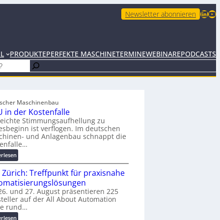
LinkedIn
YouTube
Newsletter abonnieren
EL
PRODUKTE
PERFEKTE MASCHINE
TERMINE
WEBINARE
PODCASTS
scher Maschinenbau
 in der Kostenfalle
leichte Stimmungsaufhellung zu
esbeginn ist verflogen. Im deutschen
chinen- und Anlagenbau schnappt die
enfalle…
:
erlesen
K
 Zürich: Treffpunkt für praxisnahe
M
U
omatisierungslösungen
i
6. und 27. August präsentieren 225
teller auf der All About Automation
n
ie rund…
d
e
:
erlesen