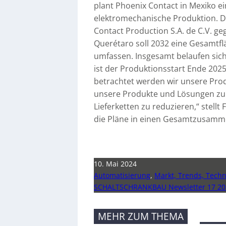
plant Phoenix Contact in Mexiko e
elektromechanische Produktion. Da
Contact Production S.A. de C.V. g
Querétaro soll 2032 eine Gesamtf
umfassen. Insgesamt belaufen sich 
ist der Produktionsstart Ende 202
betrachtet werden wir unsere Prod
unsere Produkte und Lösungen zu
Lieferketten zu reduzieren,“ stellt
die Pläne in einen Gesamtzusam
10. Mai 2024
Automatisierung
,
Markt, Trends, Techn
SCHALTSCHRANKBAU Newsletter 17 20
MEHR ZUM THEMA