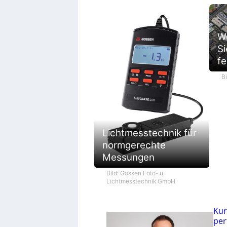
We
Si
fe
B
Lichtmesstechnik für
normgerechte
Messungen
Bild: Gossen Foto- u.
Lichtmesstechnik GmbH
Kur
per