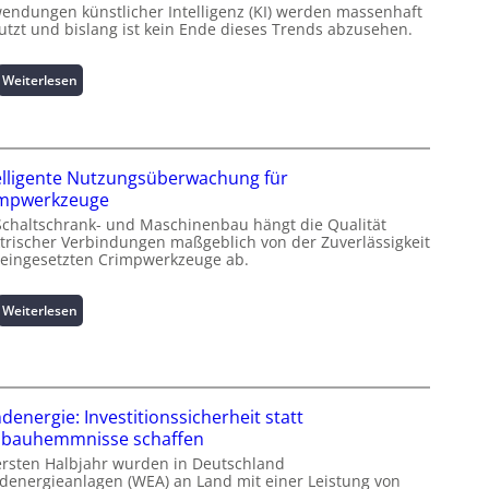
endungen künstlicher Intelligenz (KI) werden massenhaft
utzt und bislang ist kein Ende dieses Trends abzusehen.
:
Weiterlesen
K
u
r
z
elligente Nutzungsüberwachung für
i
impwerkzeuge
n
Schaltschrank- und Maschinenbau hängt die Qualität
f
ktrischer Verbindungen maßgeblich von der Zuverlässigkeit
o
 eingesetzten Crimpwerkzeuge ab.
r
m
a
:
Weiterlesen
t
I
i
n
o
t
n
e
z
l
denergie: Investitionssicherheit statt
u
l
bauhemmnisse schaffen
m
i
ersten Halbjahr wurden in Deutschland
L
g
denergieanlagen (WEA) an Land mit einer Leistung von