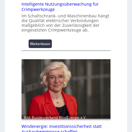
z
Intelligente Nutzungsüberwachung für
u
Crimpwerkzeuge
m
Im Schaltschrank- und Maschinenbau hängt
L
die Qualität elektrischer Verbindungen
a
maßgeblich von der Zuverlässigkeit der
s
eingesetzten Crimpwerkzeuge ab.
t
s
:
Weiterlesen
p
I
i
n
t
t
z
e
e
l
n
l
m
i
a
g
n
e
a
n
g
t
e
e
m
N
Bild: Bundesverband WindEnergie e.V.
e
u
n
Windenergie: Investitionssicherheit statt
t
t
Ausbauhemmnisse schaffen