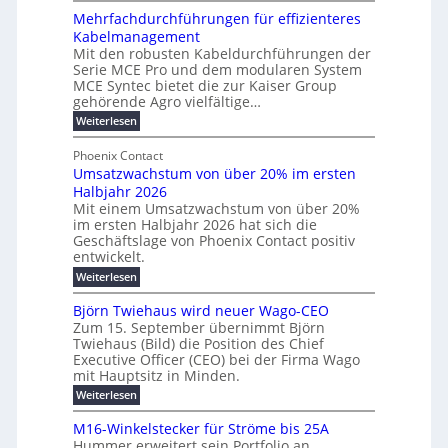
n
z
r
Mehrfachdurchführungen für effizienteres
e
t
u
d
Kabelmanagement
k
w
m
e
Mit den robusten Kabeldurchführungen der
o
i
E
r
Serie MCE Pro und dem modularen System
r
c
n
MCE Syntec bietet die zur Kaiser Group
u
d
k
e
gehörende Agro vielfältige…
n
b
e
r
:
g
Weiterlesen
e
l
g
M
b
t
t
e
y
Phoenix Contact
r
e
h
e
H
Umsatzwachstum von über 20% im ersten
a
r
i
N
u
Halbjahr 2026
f
u
l
H
b
a
Mit einem Umsatzwachstum von über 20%
c
i
-
c
f
im ersten Halbjahr 2026 hat sich die
h
h
g
S
Geschäftslage von Phoenix Contact positiv
ü
d
t
u
i
entwickelt.
r
u
m
n
c
r
m
:
Weiterlesen
e
g
c
h
U
o
h
h
m
b
e
Björn Twiehaus wird neuer Wago-CEO
d
f
s
r
e
Zum 15. September übernimmt Björn
r
e
ü
a
T
Twiehaus (Bild) die Position des Chief
i
u
h
t
r
e
Executive Officer (CEO) bei der Firma Wago
r
z
m
n
n
u
m
mit Hauptsitz in Minden.
w
2
g
e
n
a
p
:
Weiterlesen
0
s
g
E
c
B
o
2
e
l
h
n
j
u
M16-Winkelstecker für Ströme bis 25A
n
s
6
a
ö
e
f
t
Hummer erweitert sein Portfolio an
n