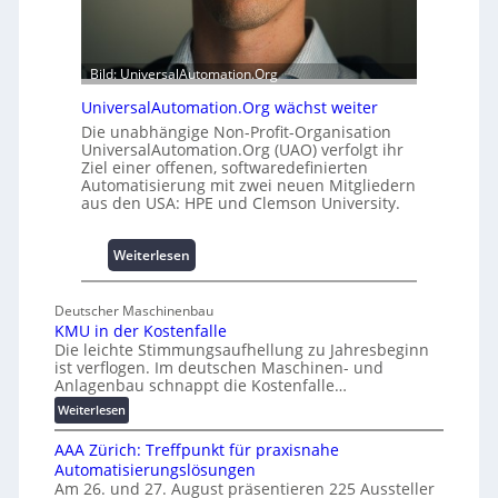
t
s
2
b
0
a
u
Bild: UniversalAutomation.Org
u
n
h
d
UniversalAutomation.Org wächst weiter
e
4
Die unabhängige Non-Profit-Organisation
m
0
UniversalAutomation.Org (UAO) verfolgt ihr
m
Ziel einer offenen, softwaredefinierten
A
Automatisierung mit zwei neuen Mitgliedern
n
aus den USA: HPE und Clemson University.
i
s
s
:
Weiterlesen
e
U
s
n
Deutscher Maschinenbau
c
i
KMU in der Kostenfalle
h
v
Die leichte Stimmungsaufhellung zu Jahresbeginn
a
e
ist verflogen. Im deutschen Maschinen- und
f
r
Anlagenbau schnappt die Kostenfalle…
f
s
:
Weiterlesen
e
a
K
n
l
AAA Zürich: Treffpunkt für praxisnahe
M
A
Automatisierungslösungen
U
u
Am 26. und 27. August präsentieren 225 Aussteller
i