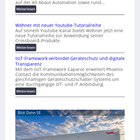
auf der All About Automation sowie rund…
t
n
o
d
:
Weiterlesen
e
A
m
r
A
a
Wöhner mit neuer Youtube-Tutorialreihe
K
A
t
Auf seinem Youtube-Kanal bietet Wöhner jetzt eine
o
Z
i
neue Tutorialreihe zur Anwendung seiner
s
ü
o
Crossboard-Produkte.
t
r
n
:
Weiterlesen
e
i
.
W
n
c
O
IIoT-Framework verbindet Geräteschutz und digitale
ö
f
h
r
Transparenz
h
a
:
g
Mit dem IIoT-Framework Caparoc erweitert Phoenix
n
l
T
w
Contact die Kommunikationsmöglichkeiten des
e
l
r
gleichnamigen Geräteschutzschalter-Systems um
ä
r
e
e
eine durchgängige OT- und IT-Anbindung.
c
m
f
:
Weiterlesen
h
i
f
I
s
t
p
I
n
t
u
o
e
w
n
Bild: Dehn SE
T
u
e
k
-
e
t
i
F
r
f
t
r
Y
ü
e
a
o
r
r