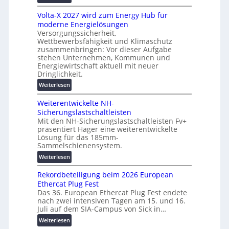
t
M
s
z
Volta-X 2027 wird zum Energy Hub für
a
l
u
moderne Energielösungen
s
ö
n
Versorgungssicherheit,
c
s
Wettbewerbsfähigkeit und Klimaschutz
d
h
u
zusammenbringen: Vor dieser Aufgabe
d
i
n
stehen Unternehmen, Kommunen und
i
n
g
Energiewirtschaft aktuell mit neuer
g
e
e
Dringlichkeit.
i
n
n
:
Weiterlesen
t
b
V
a
a
Weiterentwickelte NH-
o
l
u
Sicherungslastschaltleisten
l
e
:
Mit den NH-Sicherungslastschaltleisten Fv+
t
T
F
präsentiert Hager eine weiterentwickelte
a
r
o
Lösung für das 185mm-
-
a
r
Sammelschienensystem.
X
n
s
:
Weiterlesen
2
s
c
W
0
p
h
Rekordbeteiligung beim 2026 European
e
2
a
u
Ethercat Plug Fest
i
7
r
n
Das 36. European Ethercat Plug Fest endete
t
w
e
g
nach zwei intensiven Tagen am 15. und 16.
e
i
n
s
Juli auf dem SIA-Campus von Sick in…
r
r
z
f
:
Weiterlesen
e
d
ö
R