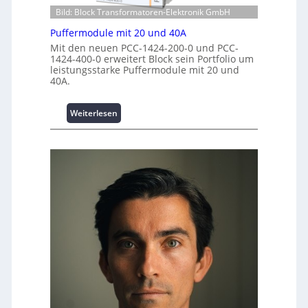
t
w
Bild: Block Transformatoren-Elektronik GmbH
e
i
e
n
t
Puffermodule mit 20 und 40A
r
t
i
Mit den neuen PCC-1424-200-0 und PCC-
k
r
o
1424-400-0 erweitert Block sein Portfolio um
z
e
leistungsstarke Puffermodule mit 20 und
n
e
n
40A.
s
u
s
g
i
:
e
Weiterlesen
c
P
h
u
e
f
r
f
h
e
e
r
i
m
t
o
s
d
t
u
a
l
t
e
t
m
A
i
u