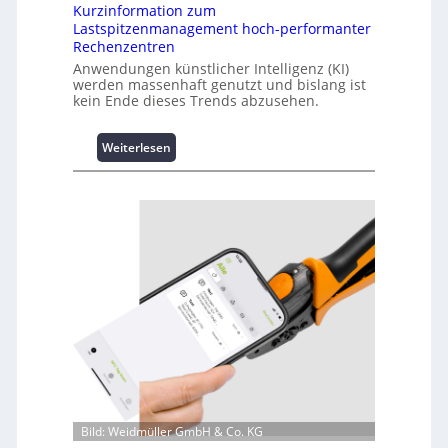
Kurzinformation zum
Lastspitzenmanagement hoch-performanter
Rechenzentren
Anwendungen künstlicher Intelligenz (KI)
werden massenhaft genutzt und bislang ist
kein Ende dieses Trends abzusehen.
:
Weiterlesen
K
u
r
z
i
n
f
o
r
m
a
t
i
o
Bild: Weidmüller GmbH & Co. KG
n