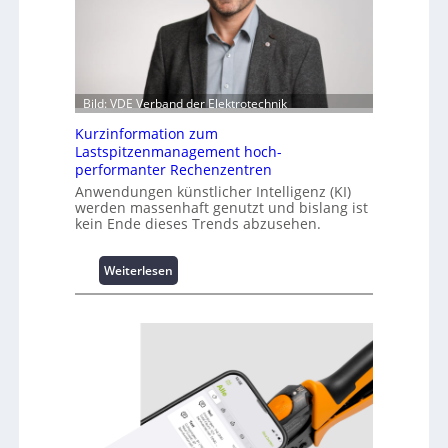
Bild: VDE Verband der Elektrotechnik
Kurzinformation zum
Lastspitzenmanagement hoch-
performanter Rechenzentren
Anwendungen künstlicher Intelligenz (KI)
werden massenhaft genutzt und bislang ist
kein Ende dieses Trends abzusehen.
:
Weiterlesen
K
u
r
z
i
n
f
o
r