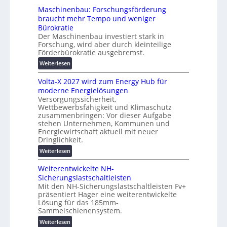
h
i
Maschinenbau: Forschungsförderung
ä
e
s
braucht mehr Tempo und weniger
t
i
Bürokratie
e
e
Der Maschinenbau investiert stark in
s
r
Forschung, wird aber durch kleinteilige
c
u
Förderbürokratie ausgebremst.
h
n
:
Weiterlesen
u
g
M
t
s
Volta-X 2027 wird zum Energy Hub für
a
z
l
moderne Energielösungen
s
u
ö
Versorgungssicherheit,
c
n
s
Wettbewerbsfähigkeit und Klimaschutz
h
d
u
zusammenbringen: Vor dieser Aufgabe
i
d
n
stehen Unternehmen, Kommunen und
n
i
Energiewirtschaft aktuell mit neuer
g
e
g
Dringlichkeit.
e
n
i
n
:
Weiterlesen
b
t
V
a
a
Weiterentwickelte NH-
o
u
l
Sicherungslastschaltleisten
l
:
e
Mit den NH-Sicherungslastschaltleisten Fv+
t
F
T
präsentiert Hager eine weiterentwickelte
a
o
r
Lösung für das 185mm-
-
r
a
Sammelschienensystem.
X
s
n
:
Weiterlesen
2
c