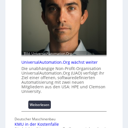
d
s
u
t
l
a
e
t
m
t
i
A
t
u
2
s
0
b
u
a
Bild: UniversalAutomation.Org
n
u
UniversalAutomation.Org wächst weiter
d
h
Die unabhängige Non-Profit-Organisation
4
e
UniversalAutomation.Org (UAO) verfolgt ihr
0
m
Ziel einer offenen, softwaredefinierten
A
m
Automatisierung mit zwei neuen
n
Mitgliedern aus den USA: HPE und Clemson
i
University.
s
s
:
Weiterlesen
e
U
s
n
c
Deutscher Maschinenbau
i
h
KMU in der Kostenfalle
v