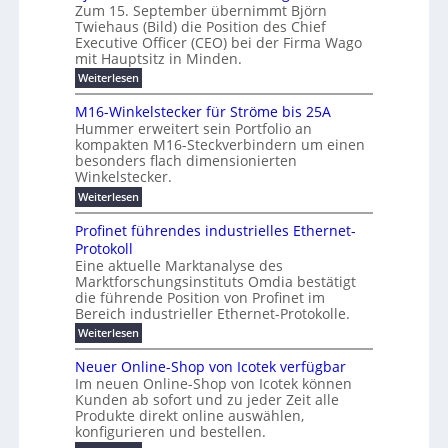
s
r
e
Zum 15. September übernimmt Björn
r
e
ü
a
T
Twiehaus (Bild) die Position des Chief
i
u
h
t
r
e
Executive Officer (CEO) bei der Firma Wago
r
z
m
n
n
u
m
mit Hauptsitz in Minden.
w
2
g
e
n
a
p
:
Weiterlesen
0
s
g
E
c
B
o
2
e
l
h
n
j
u
M16-Winkelstecker für Ströme bis 25A
n
s
6
a
ö
e
f
t
Hummer erweitert sein Portfolio an
n
E
r
s
r
ü
u
kompakten M16-Steckverbindern um einen
d
n
u
t
r
m
g
besonders flach dimensionierten
T
w
e
v
r
s
i
Winkelstecker.
w
ff
e
o
o
c
i
e
i
:
Weiterlesen
n
n
e
p
h
z
M
l
ü
h
i
e
i
1
a
b
ö
Profinet führendes industrielles Ethernet-
a
g
e
6
e
a
l
u
s
Protokoll
n
-
r
e
n
s
t
Eine aktuelle Marktanalyse des
u
t
W
2
r
w
E
l
Marktforschungsinstituts Omdia bestätigt
e
i
0
n
i
B
r
n
%
t
die führende Position von Profinet im
e
g
r
e
k
ü
i
Bereich industrieller Ethernet-Protokolle.
h
i
d
e
s
e
m
r
n
e
:
s
Weiterlesen
K
l
n
e
e
o
P
r
a
s
t
r
u
r
k
b
t
Neuer Online-Shop von Icotek verfügbar
s
c
e
e
o
e
e
t
r
Im neuen Online-Shop von Icotek können
a
r
n
f
l
c
e
Kunden ab sofort und zu jeder Zeit alle
a
W
i
t
m
k
n
a
Produkte direkt online auswählen,
t
n
a
e
H
P
g
konfigurieren und bestellen.
e
n
r
i
a
l
o
t
a
f