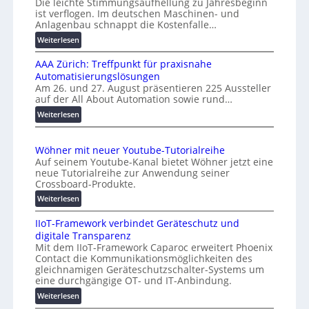
Die leichte Stimmungsaufhellung zu Jahresbeginn
a
e
ist verflogen. Im deutschen Maschinen- und
f
r
Anlagenbau schnappt die Kostenfalle…
f
s
:
Weiterlesen
e
a
K
n
l
AAA Zürich: Treffpunkt für praxisnahe
M
A
Automatisierungslösungen
U
u
Am 26. und 27. August präsentieren 225 Aussteller
i
auf der All About Automation sowie rund…
t
n
o
d
:
Weiterlesen
e
A
m
r
A
a
Wöhner mit neuer Youtube-Tutorialreihe
K
A
t
Auf seinem Youtube-Kanal bietet Wöhner jetzt eine
o
Z
i
neue Tutorialreihe zur Anwendung seiner
s
ü
o
Crossboard-Produkte.
t
r
n
:
Weiterlesen
e
i
.
W
n
c
O
IIoT-Framework verbindet Geräteschutz und
ö
f
h
r
digitale Transparenz
h
a
:
g
Mit dem IIoT-Framework Caparoc erweitert Phoenix
n
l
T
w
Contact die Kommunikationsmöglichkeiten des
e
l
r
gleichnamigen Geräteschutzschalter-Systems um
ä
r
e
e
eine durchgängige OT- und IT-Anbindung.
c
m
f
:
Weiterlesen
h
i
f
I