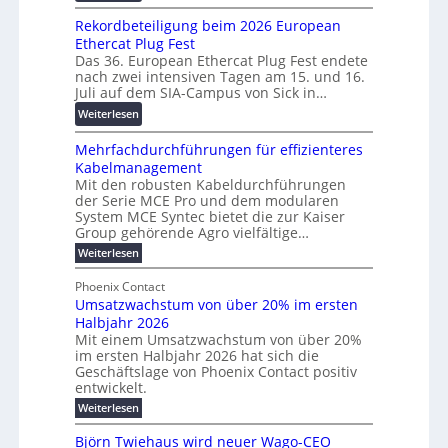
s
W
0
h
p
Rekordbeteiligung beim 2026 European
e
2
u
a
Ethercat Plug Fest
i
7
n
r
Das 36. European Ethercat Plug Fest endete
t
w
g
e
nach zwei intensiven Tagen am 15. und 16.
e
i
s
Juli auf dem SIA-Campus von Sick in…
n
r
r
f
z
:
Weiterlesen
e
d
ö
R
n
z
r
Mehrfachdurchführungen für effizienteres
e
t
u
d
Kabelmanagement
k
w
m
e
Mit den robusten Kabeldurchführungen
o
i
E
r
der Serie MCE Pro und dem modularen
r
c
n
System MCE Syntec bietet die zur Kaiser
u
d
k
e
Group gehörende Agro vielfältige…
n
b
e
r
:
g
Weiterlesen
e
l
g
M
b
t
t
e
y
Phoenix Contact
r
e
h
e
H
Umsatzwachstum von über 20% im ersten
a
r
i
N
u
Halbjahr 2026
f
u
l
H
b
a
Mit einem Umsatzwachstum von über 20%
c
i
-
c
f
im ersten Halbjahr 2026 hat sich die
h
h
g
S
Geschäftslage von Phoenix Contact positiv
ü
d
t
u
i
entwickelt.
r
u
m
n
c
r
m
:
Weiterlesen
e
g
c
h
U
o
h
h
m
b
e
Björn Twiehaus wird neuer Wago-CEO
d
f