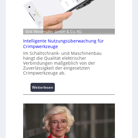
m
a
t
i
o
Bild: Weidmüller GmbH & Co. KG
n
z
Intelligente Nutzungsüberwachung für
u
Crimpwerkzeuge
m
Im Schaltschrank- und Maschinenbau
L
hängt die Qualität elektrischer
a
Verbindungen maßgeblich von der
Zuverlässigkeit der eingesetzten
s
Crimpwerkzeuge ab.
t
s
p
:
Weiterlesen
i
I
t
n
z
t
e
e
n
l
m
l
a
i
n
g