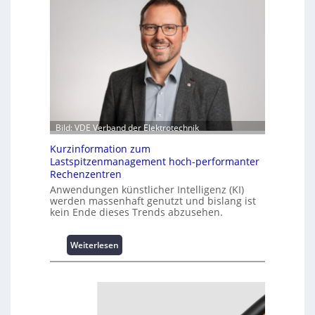
Bild: VDE Verband der Elektrotechnik
Kurzinformation zum
Lastspitzenmanagement hoch-performanter
Rechenzentren
Anwendungen künstlicher Intelligenz (KI)
werden massenhaft genutzt und bislang ist
kein Ende dieses Trends abzusehen.
:
Weiterlesen
K
u
r
z
i