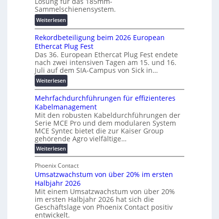
Lösung für das 185mm-
r
-
o
Sammelschienensystem.
a
X
r
:
Weiterlesen
n
2
s
W
s
0
c
Rekordbeteiligung beim 2026 European
e
p
2
h
Ethercat Plug Fest
i
a
7
u
Das 36. European Ethercat Plug Fest endete
t
r
w
n
nach zwei intensiven Tagen am 15. und 16.
e
e
i
g
Juli auf dem SIA-Campus von Sick in…
r
n
r
s
:
Weiterlesen
e
z
d
f
R
n
z
ö
Mehrfachdurchführungen für effizienteres
e
t
u
r
Kabelmanagement
k
w
m
d
Mit den robusten Kabeldurchführungen der
o
i
E
e
Serie MCE Pro und dem modularen System
r
c
n
r
MCE Syntec bietet die zur Kaiser Group
d
k
e
gehörende Agro vielfältige…
u
b
e
r
n
:
Weiterlesen
e
l
g
M
g
t
t
e
y
b
Phoenix Contact
e
h
e
H
Umsatzwachstum von über 20% im ersten
r
r
i
N
u
Halbjahr 2026
f
a
l
H
b
a
Mit einem Umsatzwachstum von über 20%
u
i
-
c
f
im ersten Halbjahr 2026 hat sich die
c
h
g
S
Geschäftslage von Phoenix Contact positiv
ü
h
d
u
i
entwickelt.
r
u
t