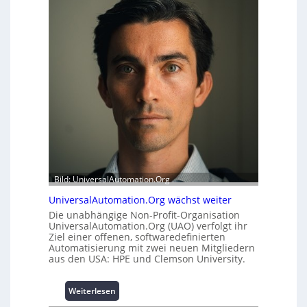
e
e
r
i
m
t
o
s
d
t
u
a
l
t
e
t
m
A
i
u
t
s
2
b
0
a
u
Bild: UniversalAutomation.Org
u
n
h
d
UniversalAutomation.Org wächst weiter
e
4
Die unabhängige Non-Profit-Organisation
m
0
UniversalAutomation.Org (UAO) verfolgt ihr
m
A
Ziel einer offenen, softwaredefinierten
n
Automatisierung mit zwei neuen Mitgliedern
i
aus den USA: HPE und Clemson University.
s
s
:
Weiterlesen
e
U