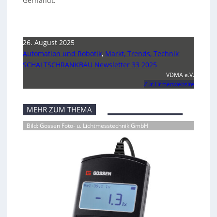
Gernandt.
26. August 2025
Automation und Robotik
,
Markt, Trends, Technik
SCHALTSCHRANKBAU Newsletter 33 2025
VDMA e.V.
Zur Firmenwebsite
MEHR ZUM THEMA
Bild: Gossen Foto- u. Lichtmesstechnik GmbH