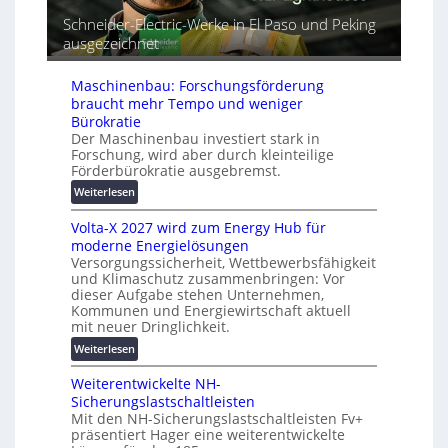
t
r
m
Schneider-Electric-Werke in El Paso und Peking
G
e
a
e
ausgezeichnet
i
t
r
h
i
ä
e
s
Maschinenbau: Forschungsförderung
t
i
braucht mehr Tempo und weniger
e
e
Bürokratie
s
Der Maschinenbau investiert stark in
r
c
Forschung, wird aber durch kleinteilige
u
h
Förderbürokratie ausgebremst.
n
u
:
g
Weiterlesen
t
M
s
z
Volta-X 2027 wird zum Energy Hub für
a
l
u
moderne Energielösungen
s
ö
n
Versorgungssicherheit, Wettbewerbsfähigkeit
c
s
d
und Klimaschutz zusammenbringen: Vor
h
u
d
dieser Aufgabe stehen Unternehmen,
i
n
Kommunen und Energiewirtschaft aktuell
i
n
g
mit neuer Dringlichkeit.
g
e
e
i
:
Weiterlesen
n
n
t
V
b
a
Weiterentwickelte NH-
o
a
l
Sicherungslastschaltleisten
l
u
Mit den NH-Sicherungslastschaltleisten Fv+
e
t
:
präsentiert Hager eine weiterentwickelte
T
a
F