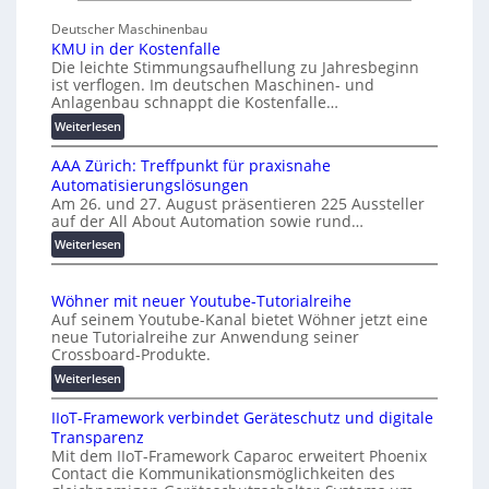
s
n
c
Deutscher Maschinenbau
i
h
KMU in der Kostenfalle
v
Die leichte Stimmungsaufhellung zu Jahresbeginn
a
e
ist verflogen. Im deutschen Maschinen- und
f
r
Anlagenbau schnappt die Kostenfalle…
f
s
:
Weiterlesen
e
a
K
n
l
AAA Zürich: Treffpunkt für praxisnahe
M
A
Automatisierungslösungen
U
u
Am 26. und 27. August präsentieren 225 Aussteller
i
auf der All About Automation sowie rund…
t
n
o
d
:
Weiterlesen
e
A
m
r
A
a
Wöhner mit neuer Youtube-Tutorialreihe
K
A
t
Auf seinem Youtube-Kanal bietet Wöhner jetzt eine
o
Z
i
neue Tutorialreihe zur Anwendung seiner
s
ü
o
Crossboard-Produkte.
t
r
n
:
Weiterlesen
e
i
.
W
n
c
O
IIoT-Framework verbindet Geräteschutz und digitale
ö
f
h
r
Transparenz
h
a
:
g
Mit dem IIoT-Framework Caparoc erweitert Phoenix
n
l
T
w
Contact die Kommunikationsmöglichkeiten des
e
l
r