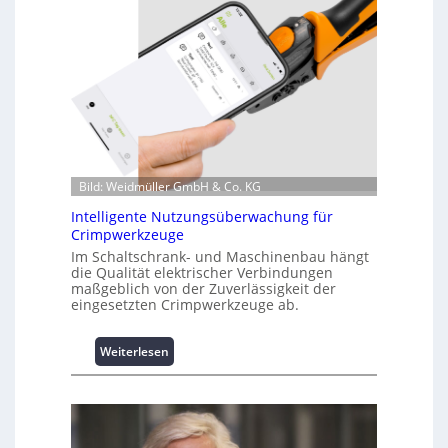
n
f
o
r
m
a
t
i
o
n
Bild: Weidmüller GmbH & Co. KG
z
Intelligente Nutzungsüberwachung für
u
Crimpwerkzeuge
m
Im Schaltschrank- und Maschinenbau hängt
L
die Qualität elektrischer Verbindungen
a
maßgeblich von der Zuverlässigkeit der
s
eingesetzten Crimpwerkzeuge ab.
t
s
:
Weiterlesen
p
I
i
n
t
t
z
e
e
l