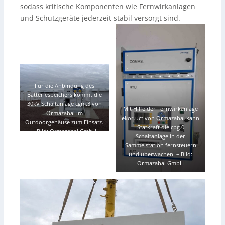
sodass kritische Komponenten wie Fernwirkanlagen
und Schutzgeräte jederzeit stabil versorgt sind.
Für die Anbindung des
Batteriespeichers kommt die
30kV Schaltanlage cgm.3 von
Mit Hilfe der Fernwirkanlage
Ormazabal im
ekor.uct von Ormazabal kann
Outdoorgehäuse zum Einsatz.
Statkraft die cpg.0
–
Bild: Ormazabal GmbH
Schaltanlage in der
Sammelstation fernsteuern
und überwachen.
–
Bild:
Ormazabal GmbH