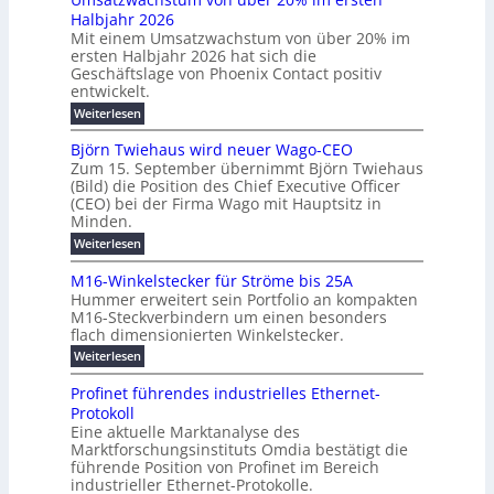
r
i
N
u
Halbjahr 2026
f
a
l
H
b
a
Mit einem Umsatzwachstum von über 20% im
u
i
-
c
f
ersten Halbjahr 2026 hat sich die
c
h
g
S
Geschäftslage von Phoenix Contact positiv
ü
h
d
u
i
entwickelt.
r
u
t
n
c
r
m
:
Weiterlesen
m
g
c
h
U
o
e
h
m
b
e
Björn Twiehaus wird neuer Wago-CEO
d
f
h
s
e
Zum 15. September übernimmt Björn Twiehaus
r
e
ü
a
r
(Bild) die Position des Chief Executive Officer
i
u
h
t
r
T
(CEO) bei der Firma Wago mit Hauptsitz in
r
z
m
n
n
e
u
Minden.
w
2
g
e
n
a
m
:
Weiterlesen
0
s
g
E
c
p
B
2
e
l
h
n
j
o
M16-Winkelstecker für Ströme bis 25A
n
s
6
a
ö
e
f
u
t
Hummer erweitert sein Portfolio an kompakten
E
r
s
r
ü
u
M16-Steckverbindern um einen besonders
n
n
u
t
r
m
g
flach dimensionierten Winkelstecker.
T
d
e
v
r
s
i
w
:
w
Weiterlesen
ff
o
o
c
i
e
M
i
n
e
e
p
h
1
z
l
ü
Profinet führendes industrielles Ethernet-
n
h
6
e
i
a
b
ö
Protokoll
a
i
-
e
e
a
l
u
s
Eine aktuelle Marktanalyse des
W
n
g
r
n
s
t
Marktforschungsinstituts Omdia bestätigt die
i
u
t
2
e
w
E
n
l
führende Position von Profinet im Bereich
e
0
n
i
r
k
r
%
t
industrieller Ethernet-Protokolle.
e
g
r
e