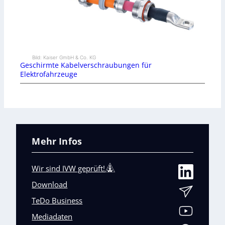
Bild: Kaiser GmbH & Co. KG
Geschirmte Kabelverschraubungen für
Elektrofahrzeuge
Mehr Infos
Wir sind IVW geprüft!
Download
TeDo Business
Mediadaten