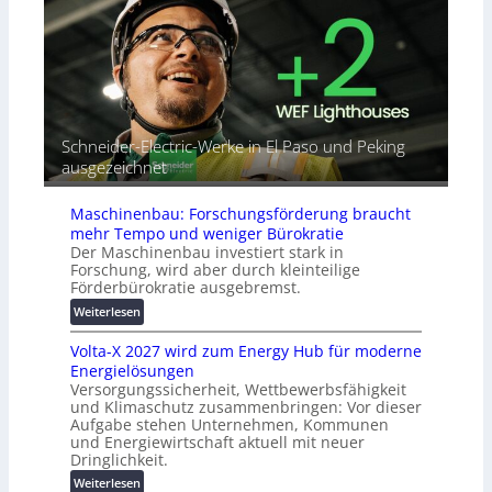
b
o
e
i
r
A
n
i
u
d
a
t
e
l
o
t
r
m
G
e
a
Schneider-Electric-Werke in El Paso und Peking
e
i
t
ausgezeichnet
r
h
i
ä
e
s
t
Maschinenbau: Forschungsförderung braucht
i
e
mehr Tempo und weniger Bürokratie
e
s
Der Maschinenbau investiert stark in
r
c
Forschung, wird aber durch kleinteilige
u
h
Förderbürokratie ausgebremst.
n
u
:
Weiterlesen
g
t
M
s
z
Volta-X 2027 wird zum Energy Hub für moderne
a
l
u
Energielösungen
s
ö
n
Versorgungssicherheit, Wettbewerbsfähigkeit
c
s
d
und Klimaschutz zusammenbringen: Vor dieser
h
u
Aufgabe stehen Unternehmen, Kommunen
d
i
n
und Energiewirtschaft aktuell mit neuer
i
n
g
Dringlichkeit.
g
e
e
:
i
Weiterlesen
n
n