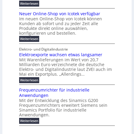
B
e
i
h
i
d
:
Weiterlesen
e
l
s
m
ü
n
P
e
s
s
K
n
e
r
e
r
t
Neuer Online-Shop von Icotek verfügbar
r
a
t
r
u
o
o
e
b
s
Im neuen Online-Shop von Icotek können
c
e
e
f
c
e
k
t
Kunden ab sofort und zu jeder Zeit alle
a
r
i
n
k
l
e
r
Produkte direkt online auswählen,
W
n
t
e
m
n
a
konfigurieren und bestellen.
a
e
r
a
H
P
g
t
f
t
n
:
a
Weiterlesen
l
o
f
ü
a
N
l
i
-
ü
u
r
g
e
b
e
Elektro- und Digitalindustrie
C
h
S
g
e
u
j
E
r
Elektroexporte wachsen etwas langsamer
t
m
e
a
F
O
e
r
Mit Warenlieferungen im Wert von 20,7
e
r
h
e
n
ö
n
O
r
Milliarden Euro verzeichnete die deutsche
d
s
m
t
n
2
Elektro- und Digitalindustrie laut ZVEI auch im
e
e
l
0
t
Mai ein Exportplus. „Allerdings…
s
b
i
2
i
i
:
Weiterlesen
n
6
n
s
E
e
d
2
l
-
Frequenzumrichter für industrielle
u
5
e
S
Anwendungen
s
A
k
h
t
Mit der Entwicklung des Sinamics G200
t
o
r
Frequenzumrichters erweitert Siemens sein
r
p
i
o
Sinamics Portfolio für industrielle
v
e
e
o
Anwendungen.
l
x
n
l
:
Weiterlesen
p
I
e
F
o
c
s
r
r
o
E
e