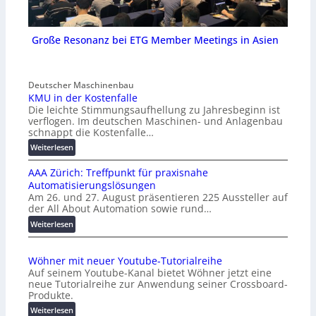
Große Resonanz bei ETG Member Meetings in Asien
Deutscher Maschinenbau
KMU in der Kostenfalle
Die leichte Stimmungsaufhellung zu Jahresbeginn ist
verflogen. Im deutschen Maschinen- und Anlagenbau
schnappt die Kostenfalle…
:
Weiterlesen
K
AAA Zürich: Treffpunkt für praxisnahe
M
Automatisierungslösungen
U
Am 26. und 27. August präsentieren 225 Aussteller auf
i
der All About Automation sowie rund…
n
d
:
Weiterlesen
e
A
r
A
Wöhner mit neuer Youtube-Tutorialreihe
K
A
Auf seinem Youtube-Kanal bietet Wöhner jetzt eine
o
Z
neue Tutorialreihe zur Anwendung seiner Crossboard-
s
ü
Produkte.
t
r
:
Weiterlesen
e
i