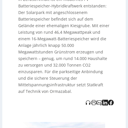
Kern ist eine Mittelspannungssammelstation in
Batteriespeicher-Hybridkraftwerk entstanden:
Betonfertigbauweise als zentrale Schnittstelle zwischen
Umspannwerk, Trafostationen und Speicher, inklusive
Der Solarpark mit angeschlossenem
CPG.0-Schaltanlage und 630-kVA-Eigenbedarfs-
Batteriespeicher befindet sich auf dem
Transformator. Die Anlage ist für bis zu 36 kV ausgelegt
Gelände einer ehemaligen Kiesgrube. Mit einer
und via Modbus TCP (EcoWare.UTT) ins Statkraft-
Leistung von rund 46,4 Megawattpeak und
SCADA integrierbar; Messwerte liefern Janitza-
einem 16-Megawatt-Batteriespeicher wird die
Netzanalysatoren. Eine USV stellt die Versorgung der
Steuerungs- und Schutztechnik auch bei Netzausfällen
Anlage jährlich knapp 50.000
sicher. Der Batteriespeicher wird zusätzlich über zwei
Megawattstunden Grünstrom erzeugen und
CGM.3-Schaltanlagen in einem Outdoor-Gehäuse
speichern – genug, um rund 14.000 Haushalte
angebunden, um unter anspruchsvollen Bedingungen
zu versorgen und 32.000 Tonnen CO2
eine sichere Verbindung zur Sammelstation zu
einzusparen. Für die parkseitige Anbindung
gewährleisten. ORMATZABAL begleitete das Projekt von
Planung bis Inbetriebnahme; Ziel ist ein flexibler Betrieb,
und die sichere Steuerung der
bessere Netzanpassung und mehr
Mittelspannungsinfrastruktur setzt Statkraft
Versorgungssicherheit durch die Kombination aus PV
auf Technik von Ormazabal.
und Speicher.