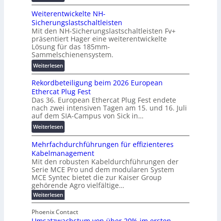
V
t
b
Weiterentwickelte NH-
o
a
a
Sicherungslastschaltleisten
l
l
u
Mit den NH-Sicherungslastschaltleisten Fv+
t
e
:
präsentiert Hager eine weiterentwickelte
a
T
F
Lösung für das 185mm-
-
r
o
Sammelschienensystem.
X
a
r
:
Weiterlesen
2
n
s
W
0
s
c
Rekordbeteiligung beim 2026 European
e
2
p
h
Ethercat Plug Fest
i
7
a
u
Das 36. European Ethercat Plug Fest endete
t
w
r
n
nach zwei intensiven Tagen am 15. und 16. Juli
e
i
e
g
auf dem SIA-Campus von Sick in…
r
r
n
s
:
Weiterlesen
e
d
z
f
R
n
z
ö
Mehrfachdurchführungen für effizienteres
e
t
u
r
Kabelmanagement
k
w
m
d
Mit den robusten Kabeldurchführungen der
o
i
E
e
Serie MCE Pro und dem modularen System
r
c
n
r
MCE Syntec bietet die zur Kaiser Group
d
k
e
gehörende Agro vielfältige…
u
b
e
r
n
:
Weiterlesen
e
l
g
M
g
t
t
e
y
b
Phoenix Contact
e
h
e
H
Umsatzwachstum von über 20% im ersten
r