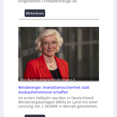
eingesetzten Crimpwerkzeuge ab.
t
s
:
Weiterlesen
p
I
i
n
t
t
z
e
e
l
n
l
m
i
a
g
n
e
a
n
g
t
e
e
m
N
e
Bild: Bundesverband WindEnergie e.V.
u
n
Windenergie: Investitionssicherheit statt
t
t
Ausbauhemmnisse schaffen
z
h
u
Im ersten Halbjahr wurden in Deutschland
o
Windenergieanlagen (WEA) an Land mit einer
n
c
Leistung von 2.363MW in Betrieb genommen.
g
h
s
-