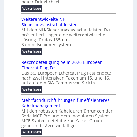
i
neuer Dringlichkeit.
g
e
g
:
Weiterlesen
e
n
i
V
n
b
t
Weiterentwickelte NH-
o
a
a
Sicherungslastschaltleisten
l
u
l
Mit den NH-Sicherungslastschaltleisten Fv+
t
:
e
präsentiert Hager eine weiterentwickelte
a
F
Lösung für das 185mm-
T
-
o
Sammelschienensystem.
r
X
r
a
:
Weiterlesen
2
s
n
W
0
c
s
Rekordbeteiligung beim 2026 European
e
2
h
p
Ethercat Plug Fest
i
7
u
Das 36. European Ethercat Plug Fest endete
a
t
w
n
nach zwei intensiven Tagen am 15. und 16.
r
e
i
g
Juli auf dem SIA-Campus von Sick in…
e
r
r
s
n
:
Weiterlesen
e
d
f
z
R
n
z
ö
Mehrfachdurchführungen für effizienteres
e
t
u
r
Kabelmanagement
k
w
m
d
Mit den robusten Kabeldurchführungen der
o
i
E
e
Serie MCE Pro und dem modularen System
r
c
n
r
MCE Syntec bietet die zur Kaiser Group
d
k
e
gehörende Agro vielfältige…
u
b
e
r
n
:
Weiterlesen
e
l
g
M
g