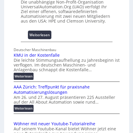
e
Die unabhängige Non-Profit-Organisation
0
m
UniversalAutomation.Org (UAO) verfolgt ihr
A
Ziel einer offenen, softwaredefinierten
m
Automatisierung mit zwei neuen Mitgliedern
n
aus den USA: HPE und Clemson University.
i
s
s
:
Weiterlesen
e
U
s
n
Deutscher Maschinenbau
c
i
KMU in der Kostenfalle
h
v
Die leichte Stimmungsaufhellung zu Jahresbeginn ist
a
e
verflogen. Im deutschen Maschinen- und
f
r
Anlagenbau schnappt die Kostenfalle…
f
s
:
Weiterlesen
e
a
K
n
l
AAA Zürich: Treffpunkt für praxisnahe
M
A
Automatisierungslösungen
U
u
Am 26. und 27. August präsentieren 225 Aussteller
i
auf der All About Automation sowie rund…
t
n
o
d
:
Weiterlesen
e
A
m
r
A
a
Wöhner mit neuer Youtube-Tutorialreihe
K
A
t
Auf seinem Youtube-Kanal bietet Wöhner jetzt eine
o
Z
i