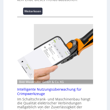
:
Weiterlesen
K
u
r
z
i
n
f
o
r
m
a
t
i
o
n
Bild: Weidmüller GmbH & Co. KG
z
Intelligente Nutzungsüberwachung für
u
Crimpwerkzeuge
m
Im Schaltschrank- und Maschinenbau hängt
L
die Qualität elektrischer Verbindungen
a
maßgeblich von der Zuverlässigkeit der
s