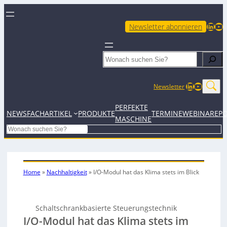
LinkedIn
YouTube
Newsletter abonnieren
Search
LinkedIn
YouTub
Newsletter
PERFEKTE
NEWS
FACHARTIKEL
PRODUKTE
TERMINE
WEBINARE
P
MASCHINE
Search
Home
»
Nachhaltigkeit
»
I/O-Modul hat das Klima stets im Blick
Schaltschrankbasierte Steuerungstechnik
I/O-Modul hat das Klima stets im