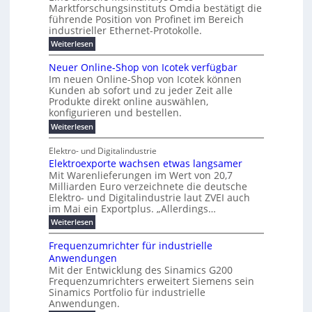
w
E
l
Marktforschungsinstituts Omdia bestätigt die
e
i
0
n
i
r
r
n
%
t
führende Position von Profinet im Bereich
e
g
r
B
e
k
i
industrieller Ethernet-Protokolle.
h
i
d
e
s
e
m
ü
n
e
:
s
Weiterlesen
K
l
n
e
r
e
P
r
a
s
t
r
u
o
r
b
t
Neuer Online-Shop von Icotek verfügbar
s
c
e
e
o
e
e
k
t
Im neuen Online-Shop von Icotek können
a
r
n
f
l
c
e
r
Kunden ab sofort und zu jeder Zeit alle
W
i
t
m
k
n
a
Produkte direkt online auswählen,
a
n
a
e
H
P
g
konfigurieren und bestellen.
e
t
n
r
a
l
o
t
a
f
l
i
:
Weiterlesen
-
u
f
g
ü
b
N
e
C
ü
g
e
r
j
e
E
Elektro- und Digitalindustrie
h
m
S
a
u
F
O
r
Elektroexporte wachsen etwas langsamer
e
t
h
e
e
e
n
r
r
Mit Warenlieferungen im Wert von 20,7
r
n
s
t
ö
2
O
Milliarden Euro verzeichnete die deutsche
d
m
0
t
n
Elektro- und Digitalindustrie laut ZVEI auch
e
e
2
l
im Mai ein Exportplus. „Allerdings…
s
b
6
i
i
i
:
Weiterlesen
n
n
s
E
e
d
2
l
-
Frequenzumrichter für industrielle
u
5
e
S
Anwendungen
s
A
k
h
t
Mit der Entwicklung des Sinamics G200
t
o
r
Frequenzumrichters erweitert Siemens sein
r
p
i
o
Sinamics Portfolio für industrielle
v
e
e
o
Anwendungen.
l
x
n