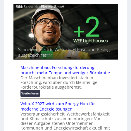
v
T
n
e
Bild: Schneider Electric GmbH
u
a
r
t
h
b
o
e
i
r
A
n
i
u
d
a
t
e
l
o
t
r
m
G
Schneider-Electric-Werke in El Paso und Peking
e
a
e
i
ausgezeichnet
t
r
h
i
ä
e
s
Maschinenbau: Forschungsförderung
t
i
braucht mehr Tempo und weniger Bürokratie
e
e
Der Maschinenbau investiert stark in
s
r
Forschung, wird aber durch kleinteilige
c
Förderbürokratie ausgebremst.
u
h
n
:
Weiterlesen
u
g
M
t
s
Volta-X 2027 wird zum Energy Hub für
a
z
l
moderne Energielösungen
s
u
ö
Versorgungssicherheit, Wettbewerbsfähigkeit
c
n
und Klimaschutz zusammenbringen: Vor
s
h
d
dieser Aufgabe stehen Unternehmen,
u
i
d
Kommunen und Energiewirtschaft aktuell mit
n
n