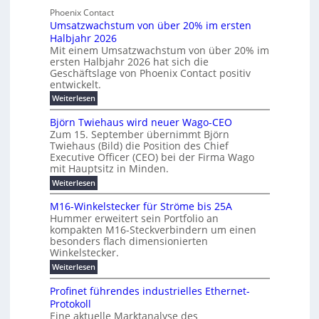
t
t
e
y
b
Phoenix Contact
e
h
e
H
Umsatzwachstum von über 20% im ersten
r
r
i
N
u
Halbjahr 2026
f
a
l
H
b
a
Mit einem Umsatzwachstum von über 20% im
u
i
-
c
f
ersten Halbjahr 2026 hat sich die
c
h
g
S
Geschäftslage von Phoenix Contact positiv
ü
h
d
u
i
entwickelt.
r
u
t
n
c
r
m
:
Weiterlesen
m
g
c
h
U
o
e
h
m
b
e
Björn Twiehaus wird neuer Wago-CEO
d
f
h
s
e
Zum 15. September übernimmt Björn
r
e
ü
a
r
Twiehaus (Bild) die Position des Chief
i
u
h
t
r
T
Executive Officer (CEO) bei der Firma Wago
r
z
m
n
n
e
u
mit Hauptsitz in Minden.
w
2
g
e
n
a
m
:
Weiterlesen
0
s
g
E
c
p
B
2
e
l
h
n
j
o
M16-Winkelstecker für Ströme bis 25A
n
s
6
a
ö
e
f
u
t
Hummer erweitert sein Portfolio an
E
r
s
r
ü
u
kompakten M16-Steckverbindern um einen
n
n
u
t
r
m
g
besonders flach dimensionierten
T
d
e
v
r
s
i
Winkelstecker.
w
w
ff
o
o
c
i
e
i
:
Weiterlesen
n
e
e
p
h
z
M
l
ü
n
h
e
i
1
a
b
ö
Profinet führendes industrielles Ethernet-
a
i
e
6
e
a
l
u
s
Protokoll
n
-
g
r
n
s
t
Eine aktuelle Marktanalyse des
u
t
W
2
e