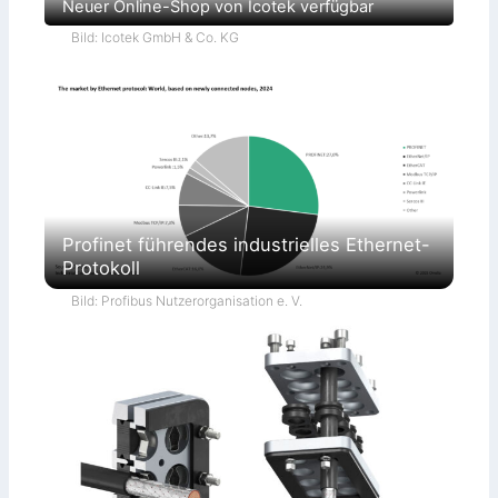
Neuer Online-Shop von Icotek verfügbar
Bild: Icotek GmbH & Co. KG
Profinet führendes industrielles Ethernet-
Protokoll
Bild: Profibus Nutzerorganisation e. V.