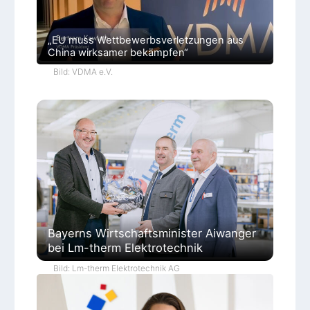
„EU muss Wettbewerbsverletzungen aus
China wirksamer bekämpfen“
Bild: VDMA e.V.
Bayerns Wirtschaftsminister Aiwanger
bei Lm-therm Elektrotechnik
Bild: Lm-therm Elektrotechnik AG