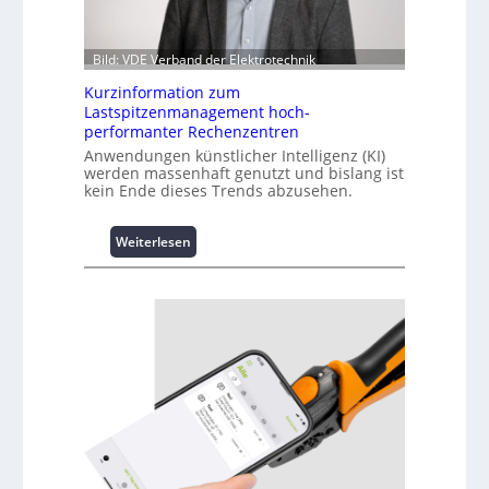
Bild: VDE Verband der Elektrotechnik
Kurzinformation zum
Lastspitzenmanagement hoch-
performanter Rechenzentren
Anwendungen künstlicher Intelligenz (KI)
werden massenhaft genutzt und bislang ist
kein Ende dieses Trends abzusehen.
:
Weiterlesen
K
u
r
z
i
n
f
o
r
m
a