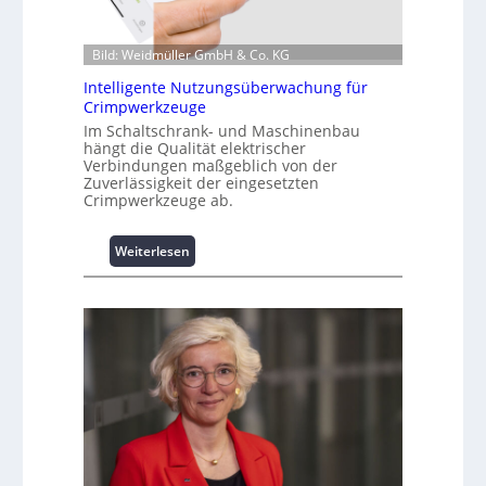
t
i
o
Bild: Weidmüller GmbH & Co. KG
n
z
Intelligente Nutzungsüberwachung für
u
Crimpwerkzeuge
m
Im Schaltschrank- und Maschinenbau
L
hängt die Qualität elektrischer
Verbindungen maßgeblich von der
a
Zuverlässigkeit der eingesetzten
s
Crimpwerkzeuge ab.
t
s
p
:
Weiterlesen
i
I
t
n
z
t
e
e
n
l
m
l
a
i
n
g
a
e
g
n
e
t