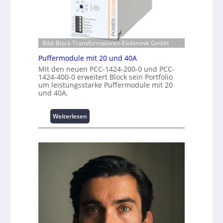
n
h
r
v
e
i
e
n
m
s
z
p
t
Bild: Block Transformatoren-Elektronik GmbH
e
w
i
n
e
Puffermodule mit 20 und 40A
t
t
r
Mit den neuen PCC-1424-200-0 und PCC-
i
r
k
1424-400-0 erweitert Block sein Portfolio
o
e
um leistungsstarke Puffermodule mit 20
z
n
und 40A.
n
e
s
u
s
g
:
Weiterlesen
i
e
P
c
u
h
f
e
f
r
e
h
r
e
m
i
o
t
d
s
u
t
l
a