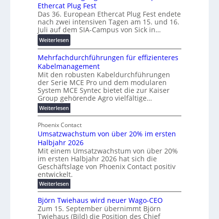
u
a
Ethercat Plug Fest
i
7
n
Das 36. European Ethercat Plug Fest endete
r
t
w
g
nach zwei intensiven Tagen am 15. und 16.
e
e
i
s
Juli auf dem SIA-Campus von Sick in…
n
r
r
f
:
z
Weiterlesen
e
d
ö
R
n
z
r
Mehrfachdurchführungen für effizienteres
e
t
u
d
Kabelmanagement
k
w
m
e
Mit den robusten Kabeldurchführungen
o
i
E
r
der Serie MCE Pro und dem modularen
r
c
n
System MCE Syntec bietet die zur Kaiser
u
d
k
e
Group gehörende Agro vielfältige…
n
b
e
r
:
g
Weiterlesen
e
l
g
M
b
t
t
e
y
Phoenix Contact
r
e
h
e
H
Umsatzwachstum von über 20% im ersten
a
r
i
N
u
Halbjahr 2026
f
u
l
H
b
a
Mit einem Umsatzwachstum von über 20%
c
i
-
c
f
im ersten Halbjahr 2026 hat sich die
h
h
g
S
Geschäftslage von Phoenix Contact positiv
ü
d
t
u
i
entwickelt.
r
u
m
n
c
r
m
:
Weiterlesen
e
g
c
h
U
o
h
h
m
b
e
Björn Twiehaus wird neuer Wago-CEO
d
f
s
r
e
Zum 15. September übernimmt Björn
r
e
ü
a
T
Twiehaus (Bild) die Position des Chief
i
u
h
t
r