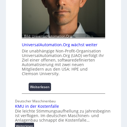
e
t
m
t
i
A
t
u
2
s
0
b
u
Bild: UniversalAutomation.Org
a
n
u
UniversalAutomation.Org wächst weiter
d
h
Die unabhängige Non-Profit-Organisation
4
e
UniversalAutomation.Org (UAO) verfolgt ihr
0
m
Ziel einer offenen, softwaredefinierten
A
Automatisierung mit zwei neuen
m
Mitgliedern aus den USA: HPE und
n
Clemson University.
i
s
s
:
Weiterlesen
e
U
s
n
Deutscher Maschinenbau
c
i
KMU in der Kostenfalle
h
v
Die leichte Stimmungsaufhellung zu Jahresbeginn
a
e
ist verflogen. Im deutschen Maschinen- und
f
r
Anlagenbau schnappt die Kostenfalle…
f
s
:
Weiterlesen