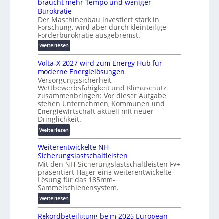
braucht mehr Tempo und weniger
t
e
Bürokratie
e
r
Der Maschinenbau investiert stark in
s
u
Forschung, wird aber durch kleinteilige
c
Förderbürokratie ausgebremst.
n
h
g
:
Weiterlesen
u
s
M
t
l
Volta-X 2027 wird zum Energy Hub für
a
z
ö
moderne Energielösungen
s
u
s
Versorgungssicherheit,
c
n
Wettbewerbsfähigkeit und Klimaschutz
u
h
d
zusammenbringen: Vor dieser Aufgabe
n
i
d
stehen Unternehmen, Kommunen und
g
n
i
Energiewirtschaft aktuell mit neuer
e
e
g
Dringlichkeit.
n
n
i
:
Weiterlesen
b
t
V
a
a
Weiterentwickelte NH-
o
u
l
Sicherungslastschaltleisten
l
:
e
Mit den NH-Sicherungslastschaltleisten Fv+
t
F
T
präsentiert Hager eine weiterentwickelte
a
o
Lösung für das 185mm-
r
-
r
Sammelschienensystem.
a
X
s
n
:
Weiterlesen
2
c
s
W
0
h
p
Rekordbeteiligung beim 2026 European
e
2