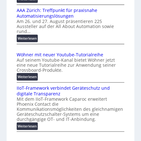
e
a
K
n
l
AAA Zürich: Treffpunkt für praxisnahe
M
A
Automatisierungslösungen
U
u
Am 26. und 27. August präsentieren 225
i
Aussteller auf der All About Automation sowie
t
n
rund…
o
d
:
Weiterlesen
e
m
A
r
a
A
K
t
Wöhner mit neuer Youtube-Tutorialreihe
A
o
i
Auf seinem Youtube-Kanal bietet Wöhner jetzt
Z
s
o
eine neue Tutorialreihe zur Anwendung seiner
ü
t
n
Crossboard-Produkte.
r
e
.
:
Weiterlesen
i
n
O
W
c
f
r
IIoT-Framework verbindet Geräteschutz und
ö
h
a
g
digitale Transparenz
h
:
l
w
Mit dem IIoT-Framework Caparoc erweitert
n
T
l
Phoenix Contact die
ä
e
r
e
Kommunikationsmöglichkeiten des gleichnamigen
c
r
e
Geräteschutzschalter-Systems um eine
m
h
f
durchgängige OT- und IT-Anbindung.
i
s
f
:
Weiterlesen
t
t
p
I
n
u
w
I
e
n
e