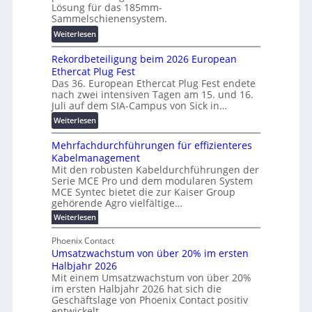
r
o
Lösung für das 185mm-
-
a
r
Sammelschienensystem.
X
n
s
:
Weiterlesen
2
s
c
W
0
p
h
Rekordbeteiligung beim 2026 European
e
2
a
u
Ethercat Plug Fest
i
7
r
n
Das 36. European Ethercat Plug Fest endete
t
w
e
g
nach zwei intensiven Tagen am 15. und 16.
e
i
n
s
Juli auf dem SIA-Campus von Sick in…
r
r
z
f
:
Weiterlesen
e
d
ö
R
n
z
r
Mehrfachdurchführungen für effizienteres
e
t
u
d
Kabelmanagement
k
w
m
e
Mit den robusten Kabeldurchführungen der
o
i
E
r
Serie MCE Pro und dem modularen System
r
c
n
MCE Syntec bietet die zur Kaiser Group
u
d
k
e
gehörende Agro vielfältige…
n
b
e
r
:
g
Weiterlesen
e
l
g
M
b
t
t
e
y
Phoenix Contact
r
e
h
e
H
Umsatzwachstum von über 20% im ersten
a
r
i
N
u
Halbjahr 2026
f
u
l
H
b
a
Mit einem Umsatzwachstum von über 20%
c
i
-
c
f
im ersten Halbjahr 2026 hat sich die
h
h
g
S
Geschäftslage von Phoenix Contact positiv
ü
d
t
u
i
entwickelt.
r