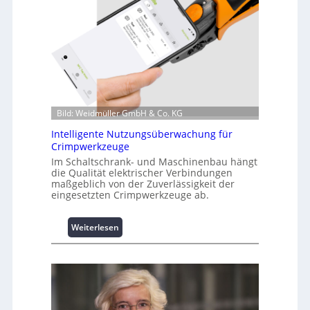
f
o
r
m
a
t
i
o
Bild: Weidmüller GmbH & Co. KG
n
z
Intelligente Nutzungsüberwachung für
u
Crimpwerkzeuge
m
Im Schaltschrank- und Maschinenbau hängt
L
die Qualität elektrischer Verbindungen
a
maßgeblich von der Zuverlässigkeit der
s
eingesetzten Crimpwerkzeuge ab.
t
s
:
Weiterlesen
p
I
i
n
t
t
z
e
e
l
n
l