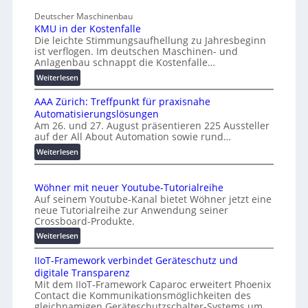
n
c
Deutscher Maschinenbau
i
h
KMU in der Kostenfalle
v
a
Die leichte Stimmungsaufhellung zu Jahresbeginn
e
f
ist verflogen. Im deutschen Maschinen- und
r
f
Anlagenbau schnappt die Kostenfalle…
s
e
:
Weiterlesen
a
n
K
l
AAA Zürich: Treffpunkt für praxisnahe
M
A
Automatisierungslösungen
U
u
Am 26. und 27. August präsentieren 225 Aussteller
i
auf der All About Automation sowie rund…
t
n
o
d
:
Weiterlesen
e
A
m
r
A
a
Wöhner mit neuer Youtube-Tutorialreihe
K
A
t
Auf seinem Youtube-Kanal bietet Wöhner jetzt eine
o
Z
i
neue Tutorialreihe zur Anwendung seiner
s
ü
o
Crossboard-Produkte.
t
r
n
:
Weiterlesen
e
i
.
W
n
c
O
IIoT-Framework verbindet Geräteschutz und
ö
f
h
r
digitale Transparenz
h
a
:
g
Mit dem IIoT-Framework Caparoc erweitert Phoenix
n
l
T
w
Contact die Kommunikationsmöglichkeiten des
e
l
r
gleichnamigen Geräteschutzschalter-Systems um
ä