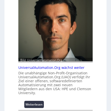
e
r
i
m
t
o
s
d
t
u
a
l
t
e
t
m
A
i
u
t
s
2
b
0
a
u
Bild: UniversalAutomation.Org
u
n
h
UniversalAutomation.Org wächst weiter
d
e
4
Die unabhängige Non-Profit-Organisation
m
UniversalAutomation.Org (UAO) verfolgt ihr
0
Ziel einer offenen, softwaredefinierten
m
A
Automatisierung mit zwei neuen
n
Mitgliedern aus den USA: HPE und Clemson
i
University.
s
s
:
Weiterlesen
e
U
s