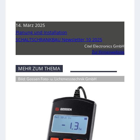
14. März 2025
Planung und Installation
SCHALTSCHRANKBAU Newsletter 10 2025
Citel Electronics GmbH
Zur Firmenwebsite
MEHR ZUM THEMA
Bild: Gossen Foto- u. Lichtmesstechnik GmbH