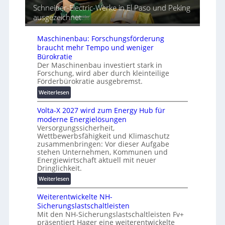
t
r
m
Schneider-Electric-Werke in El Paso und Peking
G
e
a
ausgezeichnet
e
i
t
r
h
i
ä
Maschinenbau: Forschungsförderung
e
s
t
braucht mehr Tempo und weniger
i
e
Bürokratie
e
s
Der Maschinenbau investiert stark in
r
Forschung, wird aber durch kleinteilige
c
u
Förderbürokratie ausgebremst.
h
n
u
:
Weiterlesen
g
t
M
s
z
Volta-X 2027 wird zum Energy Hub für
a
l
u
moderne Energielösungen
s
ö
n
Versorgungssicherheit,
c
s
Wettbewerbsfähigkeit und Klimaschutz
d
h
u
zusammenbringen: Vor dieser Aufgabe
d
i
n
stehen Unternehmen, Kommunen und
i
n
g
Energiewirtschaft aktuell mit neuer
g
e
e
Dringlichkeit.
i
n
n
:
Weiterlesen
t
b
V
a
a
Weiterentwickelte NH-
o
l
u
Sicherungslastschaltleisten
l
e
:
Mit den NH-Sicherungslastschaltleisten Fv+
t
T
F
präsentiert Hager eine weiterentwickelte
a