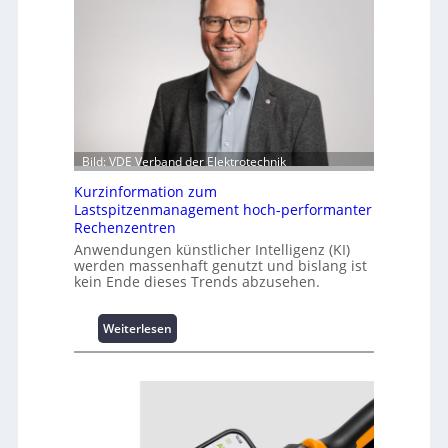
Bild: VDE Verband der Elektrotechnik
Kurzinformation zum
Lastspitzenmanagement hoch-performanter
Rechenzentren
Anwendungen künstlicher Intelligenz (KI)
werden massenhaft genutzt und bislang ist
kein Ende dieses Trends abzusehen.
:
Weiterlesen
K
u
r
z
i
n