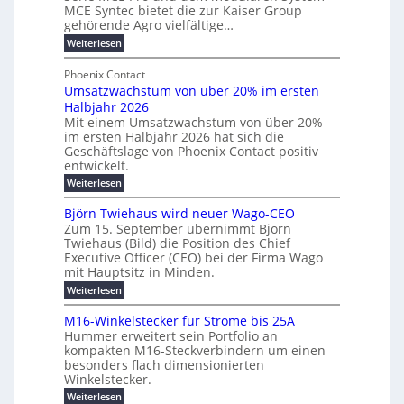
n
r
MCE Syntec bietet die zur Kaiser Group
d
k
e
gehörende Agro vielfältige…
u
b
e
r
n
:
Weiterlesen
e
l
g
M
g
t
t
e
y
b
Phoenix Contact
e
h
e
H
Umsatzwachstum von über 20% im ersten
r
r
i
N
u
Halbjahr 2026
f
a
l
H
b
a
Mit einem Umsatzwachstum von über 20%
u
i
-
c
f
im ersten Halbjahr 2026 hat sich die
c
h
g
S
Geschäftslage von Phoenix Contact positiv
ü
h
d
u
i
entwickelt.
r
u
t
n
c
r
m
:
Weiterlesen
m
g
c
h
U
o
e
h
m
b
e
Björn Twiehaus wird neuer Wago-CEO
d
f
h
s
e
Zum 15. September übernimmt Björn
r
e
ü
a
r
Twiehaus (Bild) die Position des Chief
i
u
h
t
r
T
Executive Officer (CEO) bei der Firma Wago
r
z
m
n
n
e
u
mit Hauptsitz in Minden.
w
2
g
e
n
a
m
:
Weiterlesen
0
s
g
E
c
p
B
2
e
l
h
n
j
o
M16-Winkelstecker für Ströme bis 25A
n
s
6
a
ö
e
f
u
t
Hummer erweitert sein Portfolio an
E
r
s
r
ü
u
kompakten M16-Steckverbindern um einen
n
n
u
t
r
m
g
besonders flach dimensionierten
T
d
e
v
r
s
i
Winkelstecker.
w
w
ff
o
o
c
i
e
i
:
Weiterlesen
n
e
e