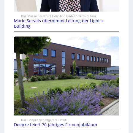
Bild: Messe Frankfurt Exhibition GmbH / Pietro Sutera
Marie Servais übernimmt Leitung der Light +
Building
Bild: Doepke Schaltgeräte GmbH
Doepke feiert 70-jähriges Firmenjubiläum