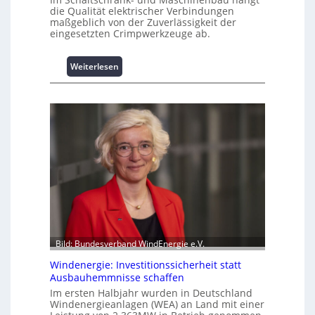
L
die Qualität elektrischer Verbindungen
a
maßgeblich von der Zuverlässigkeit der
s
eingesetzten Crimpwerkzeuge ab.
t
s
:
Weiterlesen
p
I
i
n
t
t
z
e
e
l
n
l
m
i
a
g
n
e
a
n
g
t
e
e
m
N
e
Bild: Bundesverband WindEnergie e.V.
u
n
Windenergie: Investitionssicherheit statt
t
t
Ausbauhemmnisse schaffen
z
h
Im ersten Halbjahr wurden in Deutschland
u
o
Windenergieanlagen (WEA) an Land mit einer
n
c