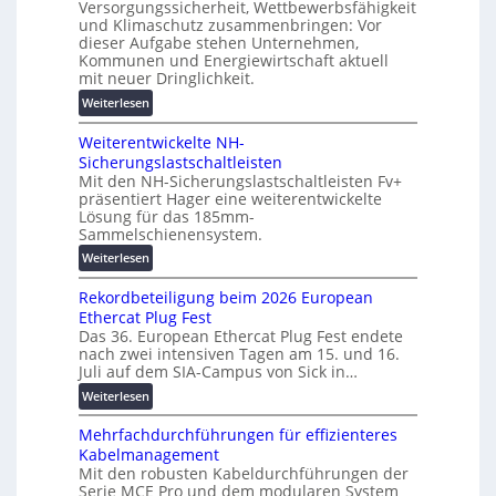
Versorgungssicherheit, Wettbewerbsfähigkeit
s
c
d
und Klimaschutz zusammenbringen: Vor
u
h
d
dieser Aufgabe stehen Unternehmen,
n
i
Kommunen und Energiewirtschaft aktuell
i
g
n
mit neuer Dringlichkeit.
g
e
e
i
:
Weiterlesen
n
n
t
V
b
a
Weiterentwickelte NH-
o
a
l
Sicherungslastschaltleisten
l
u
Mit den NH-Sicherungslastschaltleisten Fv+
e
t
:
präsentiert Hager eine weiterentwickelte
T
a
F
Lösung für das 185mm-
r
-
o
Sammelschienensystem.
a
X
r
:
Weiterlesen
n
2
s
W
s
0
c
Rekordbeteiligung beim 2026 European
e
p
2
h
Ethercat Plug Fest
i
a
7
u
Das 36. European Ethercat Plug Fest endete
t
r
w
n
nach zwei intensiven Tagen am 15. und 16.
e
e
i
g
Juli auf dem SIA-Campus von Sick in…
r
n
r
s
:
Weiterlesen
e
z
d
f
R
n
z
ö
Mehrfachdurchführungen für effizienteres
e
t
u
r
Kabelmanagement
k
w
m
d
Mit den robusten Kabeldurchführungen der
o
i
E
e
Serie MCE Pro und dem modularen System
r
c