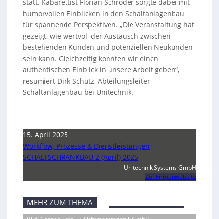
statt. Kabarettist Florian Schröder sorgte dabei mit
humorvollen Einblicken in den Schaltanlagenbau
für spannende Perspektiven. „Die Veranstaltung hat
gezeigt, wie wertvoll der Austausch zwischen
bestehenden Kunden und potenziellen Neukunden
sein kann. Gleichzeitig konnten wir einen
authentischen Einblick in unsere Arbeit geben“,
resümiert Dirk Schütz, Abteilungsleiter
Schaltanlagenbau bei Unitechnik.
15. April 2025
Workflow, Prozesse & Dienstleistungen
SCHALTSCHRANKBAU 2 (April) 2025
Unitechnik Systems GmbH
Zur Firmenwebsite
MEHR ZUM THEMA
Bild: Gossen Foto- u. Lichtmesstechnik GmbH