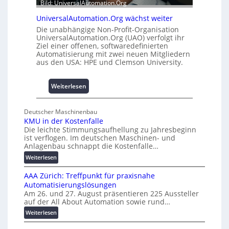
u
Bild: UniversalAutomation.Org
n
h
d
UniversalAutomation.Org wächst weiter
e
4
Die unabhängige Non-Profit-Organisation
m
0
UniversalAutomation.Org (UAO) verfolgt ihr
m
A
Ziel einer offenen, softwaredefinierten
n
Automatisierung mit zwei neuen Mitgliedern
i
aus den USA: HPE und Clemson University.
s
s
:
Weiterlesen
e
U
s
n
c
Deutscher Maschinenbau
i
h
KMU in der Kostenfalle
v
a
Die leichte Stimmungsaufhellung zu Jahresbeginn
e
ist verflogen. Im deutschen Maschinen- und
f
r
Anlagenbau schnappt die Kostenfalle…
f
s
:
Weiterlesen
e
a
K
n
l
AAA Zürich: Treffpunkt für praxisnahe
M
A
Automatisierungslösungen
U
u
Am 26. und 27. August präsentieren 225 Aussteller
i
auf der All About Automation sowie rund…
t
n
o
d
:
Weiterlesen
e
A
m