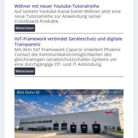
r
A
a
Wöhner mit neuer Youtube-Tutorialreihe
K
A
t
Auf seinem Youtube-Kanal bietet Wöhner jetzt eine
o
Z
i
neue Tutorialreihe zur Anwendung seiner
s
ü
o
Crossboard-Produkte.
t
r
n
:
Weiterlesen
e
i
.
W
n
c
O
IIoT-Framework verbindet Geräteschutz und digitale
ö
f
h
r
Transparenz
h
a
:
g
Mit dem IIoT-Framework Caparoc erweitert Phoenix
n
l
T
w
Contact die Kommunikationsmöglichkeiten des
e
l
r
gleichnamigen Geräteschutzschalter-Systems um
ä
r
e
e
eine durchgängige OT- und IT-Anbindung.
c
m
f
:
Weiterlesen
h
i
f
I
s
t
p
I
n
t
u
o
e
w
n
Bild: Dehn SE
T
u
e
k
-
e
t
i
F
r
f
t
r
Y
ü
e
a
o
r
r
m
u
p
e
t
r
w
u
a
o