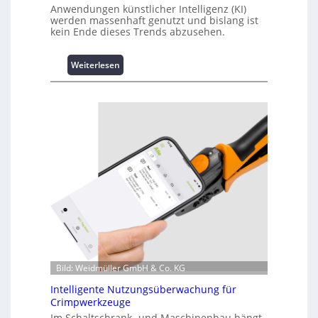
Anwendungen künstlicher Intelligenz (KI)
werden massenhaft genutzt und bislang ist
kein Ende dieses Trends abzusehen.
:
Weiterlesen
K
u
r
z
i
n
f
o
r
m
a
t
i
o
n
Bild: Weidmüller GmbH & Co. KG
z
Intelligente Nutzungsüberwachung für
u
Crimpwerkzeuge
m
Im Schaltschrank- und Maschinenbau hängt