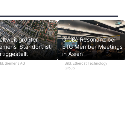
ltweit größter
Große Resonanz bei
emens-Standort ist
ETG Member Meetings
rtiggestellt
in Asien
ild: Siemens AG
Bild: Ethercat Technology
Group