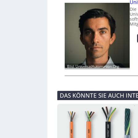
Uni
Die
Univ
sof
Mit
Bild: UniversalAutomation.Org
DAS KÖNNTE SIE AUCH INT