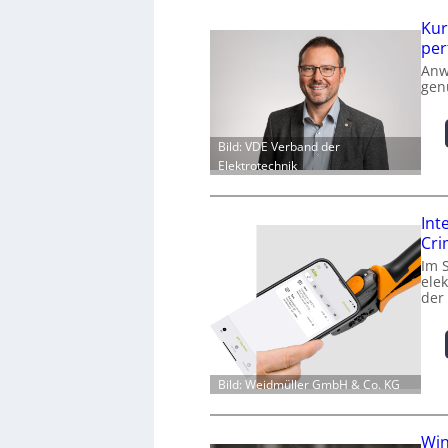
Kur
per
Anw
gen
Bild: VDE Verband der
Elektrotechnik
Int
Cr
Im 
ele
der
Bild: Weidmüller GmbH & Co. KG
Win