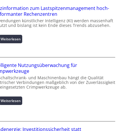
zinformation zum Lastspitzenmanagement hoch-
formanter Rechenzentren
endungen künstlicher Intelligenz (KI) werden massenhaft
utzt und bislang ist kein Ende dieses Trends abzusehen.
:
Weiterlesen
K
u
r
z
elligente Nutzungsüberwachung für
i
impwerkzeuge
n
Schaltschrank- und Maschinenbau hängt die Qualität
f
ktrischer Verbindungen maßgeblich von der Zuverlässigkeit
o
 eingesetzten Crimpwerkzeuge ab.
r
m
a
:
Weiterlesen
t
I
i
n
o
t
n
e
z
l
denergie: Investitionssicherheit statt