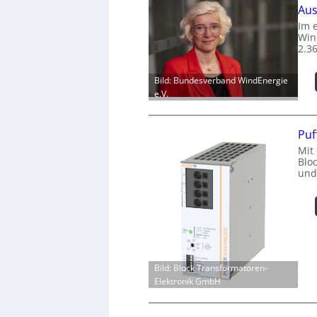
Aus
Im 
Win
2.3
Bild: Bundesverband WindEnergie
e.V.
Puf
Mit
Blo
und
Bild: Block Transformatoren-
Elektronik GmbH