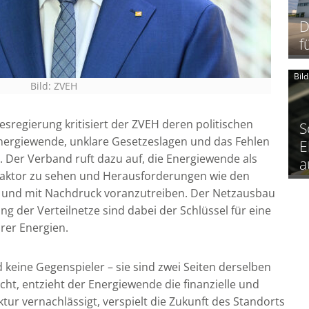
D
f
Bil
Bild: ZVEH
esregierung kritisiert der ZVEH deren politischen
S
 Energiewende, unklare Gesetzeslagen und das Fehlen
E
 Der Verband ruft dazu auf, die Energiewende als
a
faktor zu sehen und Herausforderungen wie den
 und mit Nachdruck voranzutreiben. Der Netzausbau
ng der Verteilnetze sind dabei der Schlüssel für eine
rer Energien.
 keine Gegenspieler – sie sind zwei Seiten derselben
cht, entzieht der Energiewende die finanzielle und
ktur vernachlässigt, verspielt die Zukunft des Standorts