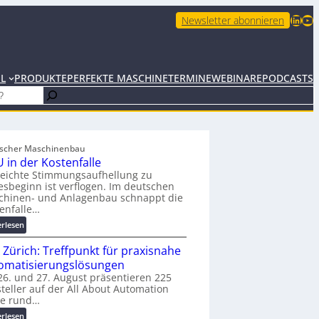
LinkedIn
YouTube
Newsletter abonnieren
EL
PRODUKTE
PERFEKTE MASCHINE
TERMINE
WEBINARE
PODCASTS
scher Maschinenbau
 in der Kostenfalle
leichte Stimmungsaufhellung zu
esbeginn ist verflogen. Im deutschen
chinen- und Anlagenbau schnappt die
enfalle…
:
erlesen
K
 Zürich: Treffpunkt für praxisnahe
M
U
omatisierungslösungen
i
6. und 27. August präsentieren 225
teller auf der All About Automation
n
ie rund…
d
e
:
erlesen