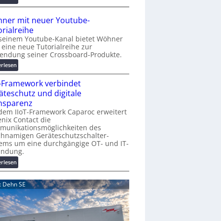
r
A
K
A
ner mit neuer Youtube-
o
A
orialreihe
s
Z
seinem Youtube-Kanal bietet Wöhner
t
ü
t eine neue Tutorialreihe zur
e
r
endung seiner Crossboard-Produkte.
n
i
:
erlesen
f
c
W
a
h
T-Framework verbindet
ö
l
:
h
äteschutz und digitale
l
T
n
nsparenz
e
r
e
dem IIoT-Framework Caparoc erweitert
e
r
nix Contact die
f
munikationsmöglichkeiten des
m
f
chnamigen Geräteschutzschalter-
i
p
ems um eine durchgängige OT- und IT-
t
u
indung.
n
n
:
erlesen
e
k
I
u
t
I
e
d: Dehn SE
f
o
r
ü
T
Y
r
-
o
p
F
u
r