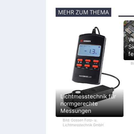
MEHR ZUM THEMA
We
Si
fe
B
Lichtmesstechnik für
normgerechte
Messungen
Bild: Gossen Foto- u.
Lichtmesstechnik GmbH