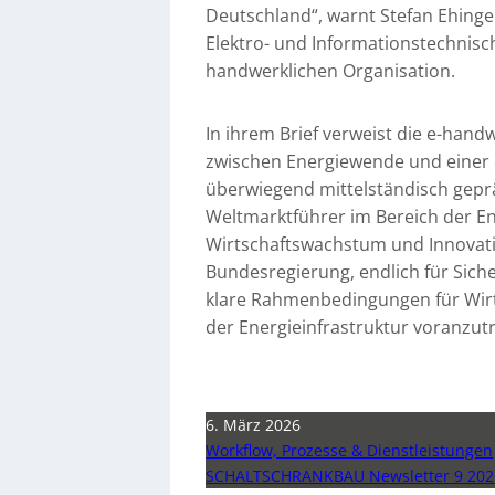
Deutschland“, warnt Stefan Ehinge
Elektro- und Informationstechnisc
handwerklichen Organisation.
In ihrem Brief verweist die e-ha
zwischen Energiewende und einer e
überwiegend mittelständisch gepräg
Weltmarktführer im Bereich der E
Wirtschaftswachstum und Innovati
Bundesregierung, endlich für Sich
klare Rahmenbedingungen für Wir
der Energieinfrastruktur voranzut
6. März 2026
Workflow, Prozesse & Dienstleistungen
SCHALTSCHRANKBAU Newsletter 9 202