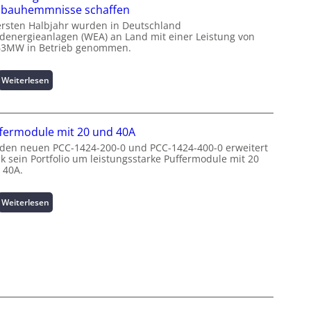
u
l
bauhemmnisse schaffen
m
i
ersten Halbjahr wurden in Deutschland
L
g
denergieanlagen (WEA) an Land mit einer Leistung von
a
e
63MW in Betrieb genommen.
s
n
t
t
:
Weiterlesen
s
e
W
p
N
i
i
u
n
t
t
fermodule mit 20 und 40A
d
z
z
e
 den neuen PCC-1424-200-0 und PCC-1424-400-0 erweitert
e
u
ck sein Portfolio um leistungsstarke Puffermodule mit 20
n
n
n
 40A.
e
m
g
r
a
s
g
:
Weiterlesen
n
ü
i
P
a
b
e
u
g
e
:
f
e
r
I
f
m
w
n
e
e
a
v
r
n
c
e
m
t
h
s
o
h
u