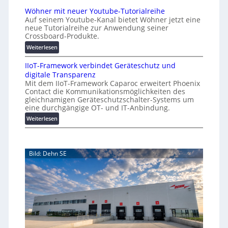
r
A
a
Wöhner mit neuer Youtube-Tutorialreihe
K
A
t
Auf seinem Youtube-Kanal bietet Wöhner jetzt eine
o
Z
i
neue Tutorialreihe zur Anwendung seiner
s
ü
o
Crossboard-Produkte.
t
r
n
:
Weiterlesen
e
i
.
W
n
c
O
IIoT-Framework verbindet Geräteschutz und
ö
f
h
r
digitale Transparenz
h
a
:
g
Mit dem IIoT-Framework Caparoc erweitert Phoenix
n
l
T
w
Contact die Kommunikationsmöglichkeiten des
e
l
r
gleichnamigen Geräteschutzschalter-Systems um
ä
r
e
e
eine durchgängige OT- und IT-Anbindung.
c
m
f
:
Weiterlesen
h
i
f
I
s
t
p
I
n
t
u
o
e
w
n
Bild: Dehn SE
T
u
e
k
-
e
t
i
F
r
f
t
r
Y
ü
e
a
o
r
r
m
u
p
e
t
r
w
u
a
o