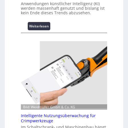
Anwendungen künstlicher Intelligenz (KI)
werden massenhaft genutzt und bislang ist
kein Ende dieses Trends abzusehen.
:
Weiterlesen
K
u
r
z
i
n
f
o
r
m
a
t
i
o
Bild: Weidmüller GmbH & Co. KG
n
z
Intelligente Nutzungsüberwachung für
u
Crimpwerkzeuge
m
Im Schaltschrank- und Maschinenbau hängt