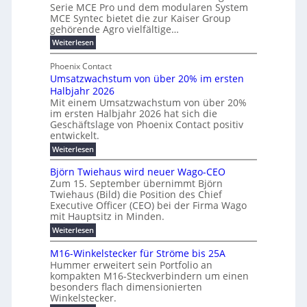
r
Serie MCE Pro und dem modularen System
r
c
n
MCE Syntec bietet die zur Kaiser Group
u
d
k
e
gehörende Agro vielfältige…
n
b
e
r
:
g
Weiterlesen
e
l
g
M
b
t
t
e
y
Phoenix Contact
r
e
h
e
H
Umsatzwachstum von über 20% im ersten
a
r
i
N
u
Halbjahr 2026
f
u
l
H
b
a
Mit einem Umsatzwachstum von über 20%
c
i
-
c
f
im ersten Halbjahr 2026 hat sich die
h
h
g
S
Geschäftslage von Phoenix Contact positiv
ü
d
t
u
i
entwickelt.
r
u
m
n
c
r
m
:
Weiterlesen
e
g
c
h
U
o
h
h
m
b
e
Björn Twiehaus wird neuer Wago-CEO
d
f
s
r
e
Zum 15. September übernimmt Björn
r
e
ü
a
T
Twiehaus (Bild) die Position des Chief
i
u
h
t
r
e
Executive Officer (CEO) bei der Firma Wago
r
z
m
n
n
u
m
mit Hauptsitz in Minden.
w
2
g
e
n
a
p
:
Weiterlesen
0
s
g
E
c
B
o
2
e
l
h
n
j
u
M16-Winkelstecker für Ströme bis 25A
n
s
6
a
ö
e
f
t
Hummer erweitert sein Portfolio an
n
E
r
s
r
ü
u
kompakten M16-Steckverbindern um einen
d
n
u
t
r
m
g
besonders flach dimensionierten
T
w
e
v
r
s
i
Winkelstecker.
w
ff
e
o
o
c
i