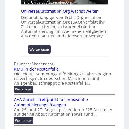
Bild: UniversalAutomation.Org
u
n
h
UniversalAutomation.Org wächst weiter
d
e
4
Die unabhängige Non-Profit-Organisation
m
UniversalAutomation.Org (UAO) verfolgt ihr
0
Ziel einer offenen, softwaredefinierten
m
A
Automatisierung mit zwei neuen Mitgliedern
n
aus den USA: HPE und Clemson University.
i
s
s
:
Weiterlesen
e
U
s
n
Deutscher Maschinenbau
c
i
KMU in der Kostenfalle
h
v
Die leichte Stimmungsaufhellung zu Jahresbeginn
a
e
ist verflogen. Im deutschen Maschinen- und
f
r
Anlagenbau schnappt die Kostenfalle…
f
s
:
Weiterlesen
e
a
K
n
l
AAA Zürich: Treffpunkt für praxisnahe
M
A
Automatisierungslösungen
U
u
Am 26. und 27. August präsentieren 225 Aussteller
i
auf der All About Automation sowie rund…
t
n
o
d
:
Weiterlesen
e
A
m