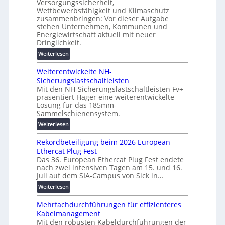
n
Versorgungssicherheit,
c
s
Wettbewerbsfähigkeit und Klimaschutz
d
h
u
zusammenbringen: Vor dieser Aufgabe
d
i
n
stehen Unternehmen, Kommunen und
i
n
g
Energiewirtschaft aktuell mit neuer
g
e
e
Dringlichkeit.
i
n
n
:
Weiterlesen
t
b
V
a
a
Weiterentwickelte NH-
o
l
u
Sicherungslastschaltleisten
l
e
:
Mit den NH-Sicherungslastschaltleisten Fv+
t
T
F
präsentiert Hager eine weiterentwickelte
a
r
o
Lösung für das 185mm-
-
a
r
Sammelschienensystem.
X
n
s
:
Weiterlesen
2
s
c
W
0
p
h
Rekordbeteiligung beim 2026 European
e
2
a
u
Ethercat Plug Fest
i
7
r
n
Das 36. European Ethercat Plug Fest endete
t
w
e
g
nach zwei intensiven Tagen am 15. und 16.
e
i
n
s
Juli auf dem SIA-Campus von Sick in…
r
r
z
f
:
Weiterlesen
e
d
ö
R
n
z
r
Mehrfachdurchführungen für effizienteres
e
t
u
d
Kabelmanagement
k
w
m
e
Mit den robusten Kabeldurchführungen der
o
i
E