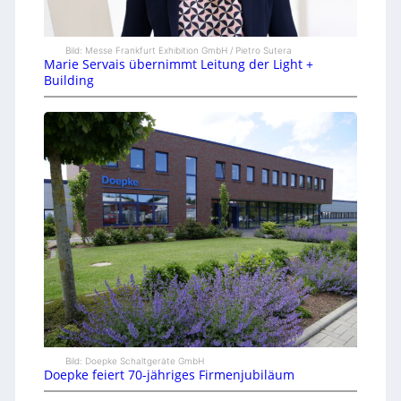
Bild: Messe Frankfurt Exhibition GmbH / Pietro Sutera
Marie Servais übernimmt Leitung der Light +
Building
Bild: Doepke Schaltgeräte GmbH
Doepke feiert 70-jähriges Firmenjubiläum