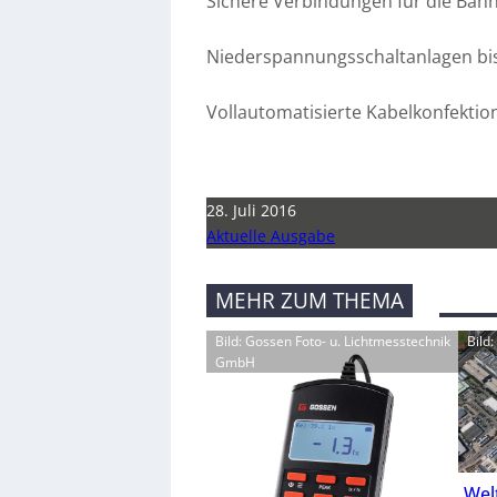
Sichere Verbindungen für die Bah
Niederspannungsschaltanlagen bi
Vollautomatisierte Kabelkonfektio
28. Juli 2016
Aktuelle Ausgabe
MEHR ZUM THEMA
Bild: Gossen Foto- u. Lichtmesstechnik
Bild
GmbH
Wel