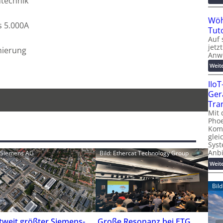
ntechnik
Wöh
s 5.000A
Tut
Auf 
jetz
nierung
Anw
Weit
IIo
Ger
Tra
Mit 
Phoe
Kom
glei
Syst
Anb
: Siemens AG
Bild: Ethercat Technology Group
Weit
Bil
tweit größter Siemens-
Große Resonanz bei ETG