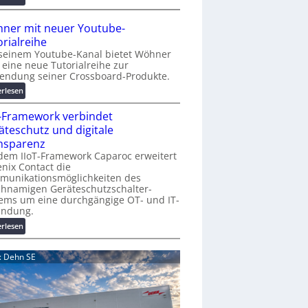
r
A
K
A
ner mit neuer Youtube-
o
A
orialreihe
s
Z
seinem Youtube-Kanal bietet Wöhner
t
ü
t eine neue Tutorialreihe zur
e
r
endung seiner Crossboard-Produkte.
n
i
:
erlesen
f
c
W
a
h
T-Framework verbindet
ö
l
:
h
äteschutz und digitale
l
T
n
nsparenz
e
r
e
dem IIoT-Framework Caparoc erweitert
e
r
nix Contact die
f
munikationsmöglichkeiten des
m
f
chnamigen Geräteschutzschalter-
i
p
ems um eine durchgängige OT- und IT-
t
u
indung.
n
n
:
erlesen
e
k
I
u
t
I
e
d: Dehn SE
f
o
r
ü
T
Y
r
-
o
p
F
u
r