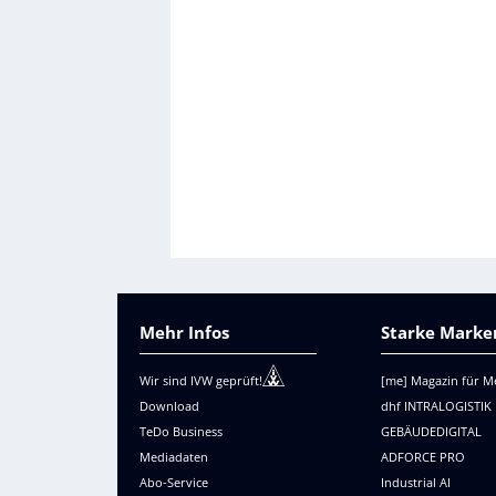
Mehr Infos
Starke Marken
Wir sind IVW geprüft!
[me] Magazin für M
Download
dhf INTRALOGISTIK
TeDo Business
GEBÄUDEDIGITAL
Mediadaten
ADFORCE PRO
Abo-Service
Industrial AI