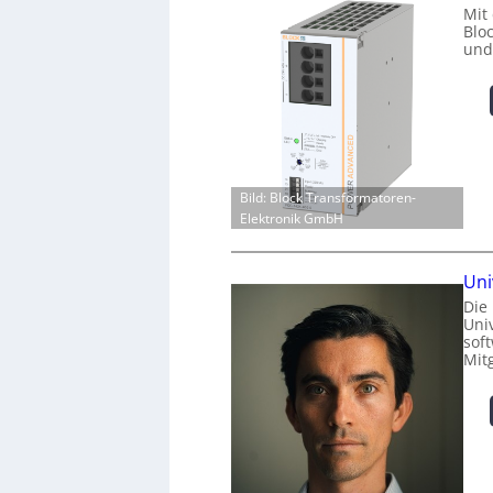
Mit
Blo
und
Bild: Block Transformatoren-
Elektronik GmbH
Uni
Die
Univ
sof
Mit