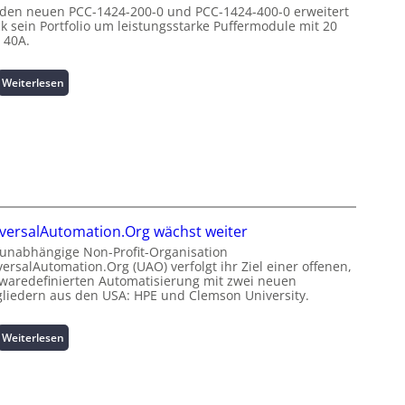
e
 den neuen PCC-1424-200-0 und PCC-1424-400-0 erweitert
e
u
ck sein Portfolio um leistungsstarke Puffermodule mit 20
n
n
n
 40A.
e
m
g
r
a
s
g
:
Weiterlesen
n
ü
i
P
a
b
e
u
g
e
:
f
e
r
I
f
m
w
n
e
e
a
v
r
n
c
e
m
t
h
s
o
h
u
versalAutomation.Org wächst weiter
t
d
o
n
i
 unabhängige Non-Profit-Organisation
u
c
g
ersalAutomation.Org (UAO) verfolgt ihr Ziel einer offenen,
t
l
h
f
twaredefinierten Automatisierung mit zwei neuen
i
e
-
ü
gliedern aus den USA: HPE und Clemson University.
o
m
p
r
n
i
e
C
s
:
Weiterlesen
t
r
r
s
U
2
f
i
i
n
0
o
m
c
i
u
r
p
h