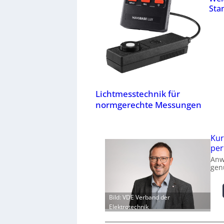
Stan
Lichtmesstechnik für
normgerechte Messungen
Kur
per
Anw
gen
Bild: VDE Verband der
Elektrotechnik