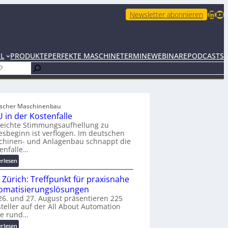
LinkedIn
YouTube
Newsletter abonnieren
EL
PRODUKTE
PERFEKTE MASCHINE
TERMINE
WEBINARE
PODCASTS
scher Maschinenbau
 in der Kostenfalle
leichte Stimmungsaufhellung zu
esbeginn ist verflogen. Im deutschen
chinen- und Anlagenbau schnappt die
enfalle…
:
erlesen
K
 Zürich: Treffpunkt für praxisnahe
M
U
omatisierungslösungen
i
6. und 27. August präsentieren 225
teller auf der All About Automation
n
ie rund…
d
e
:
erlesen