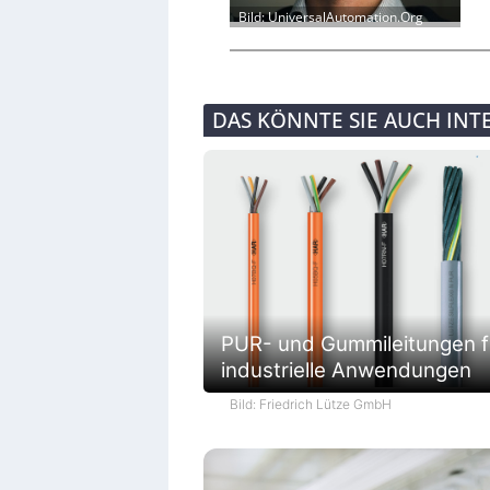
Bild: UniversalAutomation.Org
DAS KÖNNTE SIE AUCH INT
PUR- und Gummileitungen f
industrielle Anwendungen
Bild: Friedrich Lütze GmbH