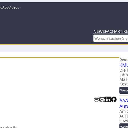
ed
Abo
Videos
NEWS
FACHARTIK
Search
Deut
KMU
Die 
Jahr
Mas
Kost
Weit
AAA
Aut
Am 2
Auss
sow
Weit