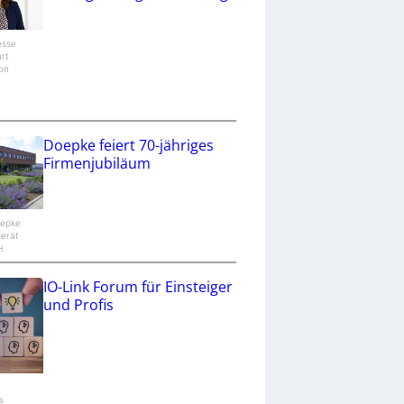
esse
urt
ion
/
Doepke feiert 70-jähriges
Firmenjubiläum
oepke
gerät
H
IO-Link Forum für Einsteiger
und Profis
s