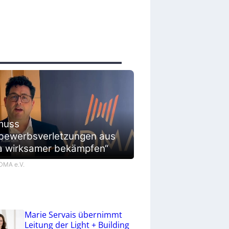
muss
bewerbsverletzungen aus
a wirksamer bekämpfen“
VDMA e.V.
Marie Servais übernimmt
Leitung der Light + Building