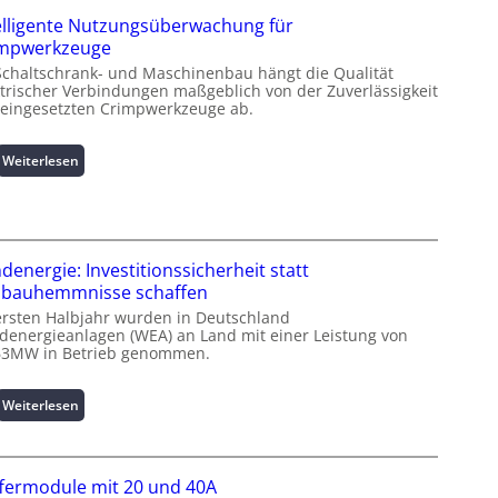
z
elligente Nutzungsüberwachung für
i
impwerkzeuge
n
Schaltschrank- und Maschinenbau hängt die Qualität
f
ktrischer Verbindungen maßgeblich von der Zuverlässigkeit
o
 eingesetzten Crimpwerkzeuge ab.
r
m
a
:
Weiterlesen
t
I
i
n
o
t
n
e
z
l
denergie: Investitionssicherheit statt
u
l
bauhemmnisse schaffen
m
i
ersten Halbjahr wurden in Deutschland
L
g
denergieanlagen (WEA) an Land mit einer Leistung von
a
e
63MW in Betrieb genommen.
s
n
t
t
:
Weiterlesen
s
e
W
p
N
i
i
u
n
t
t
fermodule mit 20 und 40A
d
z
z