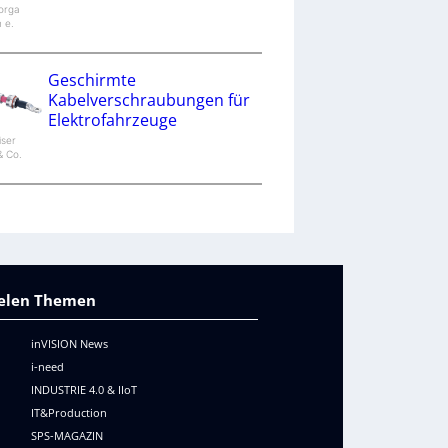
orga
n e.
Geschirmte
Kabelverschraubungen für
Elektrofahrzeuge
iser
 Co.
vielen Themen
inVISION News
i-need
INDUSTRIE 4.0 & IIoT
IT&Production
SPS-MAGAZIN