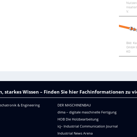
Nutzer
nisatio
V.
Bild: Ka
GmbH &
KG
, starkes Wissen – Finden Sie hier Fachinformationen zu 
echatronik & Engineering
DER MASCHINENBAU
dima – digitale maschinelle Fertigung
HOB Die Holzbearbeitung
icj– Industrial Communication Journal
Industrial News Arena