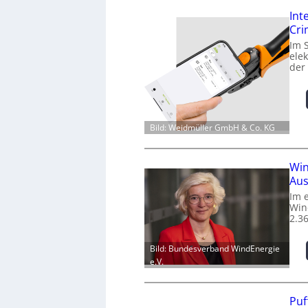
Int
Cr
Im 
ele
der
Bild: Weidmüller GmbH & Co. KG
Win
Aus
Im 
Win
2.3
Bild: Bundesverband WindEnergie
e.V.
Puf