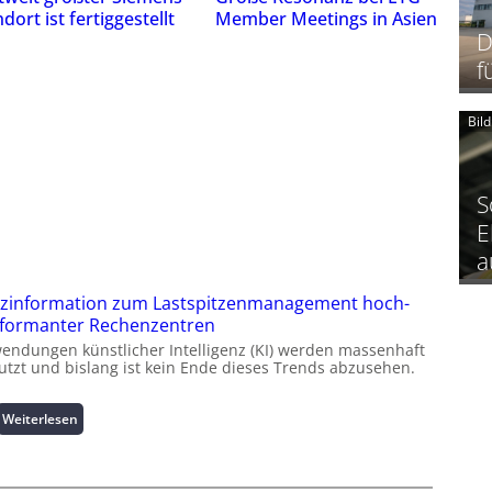
dort ist fertiggestellt
Member Meetings in Asien
D
f
Bil
S
E
a
zinformation zum Lastspitzenmanagement hoch-
formanter Rechenzentren
endungen künstlicher Intelligenz (KI) werden massenhaft
utzt und bislang ist kein Ende dieses Trends abzusehen.
:
Weiterlesen
K
u
r