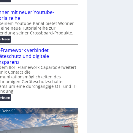
r
A
K
A
ner mit neuer Youtube-
o
A
orialreihe
s
Z
seinem Youtube-Kanal bietet Wöhner
t
ü
t eine neue Tutorialreihe zur
e
r
endung seiner Crossboard-Produkte.
n
i
:
erlesen
f
c
W
a
h
T-Framework verbindet
ö
l
:
h
äteschutz und digitale
l
T
n
nsparenz
e
r
e
dem IIoT-Framework Caparoc erweitert
e
r
nix Contact die
f
munikationsmöglichkeiten des
m
f
chnamigen Geräteschutzschalter-
i
p
ems um eine durchgängige OT- und IT-
t
u
indung.
n
n
:
erlesen
e
k
I
u
t
I
e
d: Dehn SE
f
o
r
ü
T
Y
r
-
o
p
F
u
r