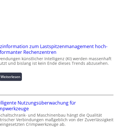
zinformation zum Lastspitzenmanagement hoch-
formanter Rechenzentren
endungen künstlicher Intelligenz (KI) werden massenhaft
utzt und bislang ist kein Ende dieses Trends abzusehen.
:
Weiterlesen
K
u
r
z
elligente Nutzungsüberwachung für
i
impwerkzeuge
n
Schaltschrank- und Maschinenbau hängt die Qualität
f
ktrischer Verbindungen maßgeblich von der Zuverlässigkeit
o
 eingesetzten Crimpwerkzeuge ab.
r