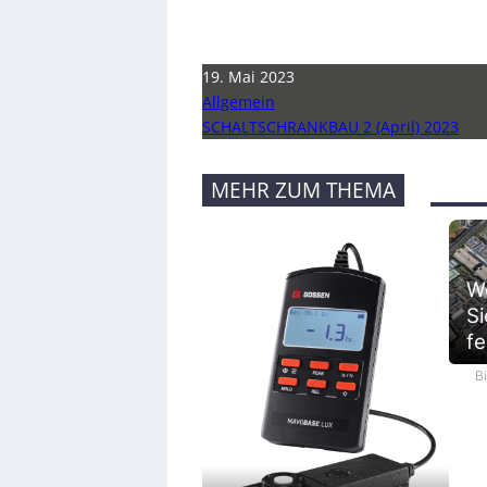
19. Mai 2023
Allgemein
SCHALTSCHRANKBAU 2 (April) 2023
MEHR ZUM THEMA
We
Si
fe
B