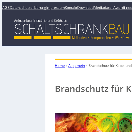
AGB
Datenschutzerklärung
Impressum
Kontakt
Download
Mediadaten
Award
i-ne
Home
»
Allgemein
»
Brandschutz für Kabel und
Brandschutz für K