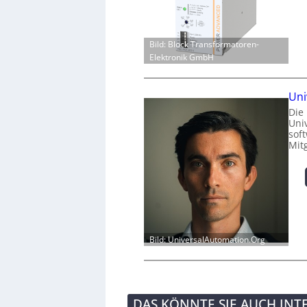
Bild: Block Transformatoren-
Elektronik GmbH
Uni
Die
Univ
sof
Mit
Bild: UniversalAutomation.Org
DAS KÖNNTE SIE AUCH INT