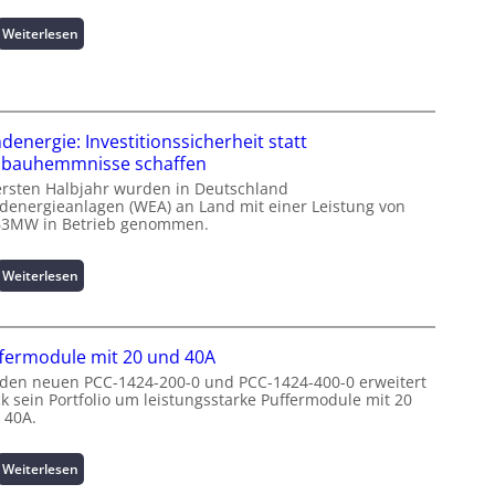
m
a
:
Weiterlesen
t
I
i
n
o
t
n
e
z
l
denergie: Investitionssicherheit statt
u
l
bauhemmnisse schaffen
m
i
ersten Halbjahr wurden in Deutschland
L
g
denergieanlagen (WEA) an Land mit einer Leistung von
a
e
63MW in Betrieb genommen.
s
n
t
t
:
Weiterlesen
s
e
W
p
N
i
i
u
n
t
t
fermodule mit 20 und 40A
d
z
z
e
 den neuen PCC-1424-200-0 und PCC-1424-400-0 erweitert
e
u
ck sein Portfolio um leistungsstarke Puffermodule mit 20
n
n
n
 40A.
e
m
g
r
a
s
g
:
Weiterlesen
n
ü
i
P
a
b