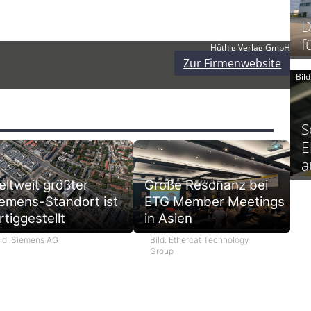
D
f
Hüthig Verlag GmbH
Zur Firmenwebsite
Bil
S
E
a
ltweit größter
Große Resonanz bei
emens-Standort ist
ETG Member Meetings
rtiggestellt
in Asien
ild: Siemens AG
Bild: Ethercat Technology
Group