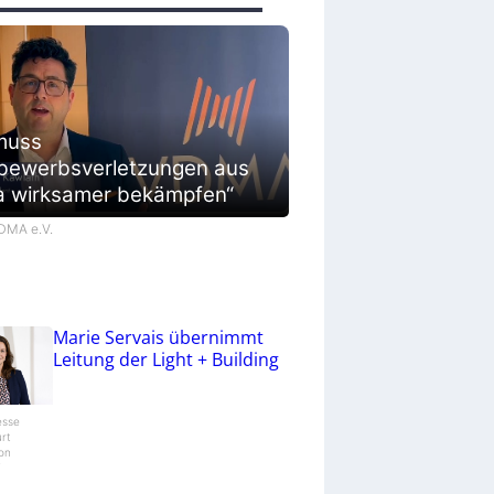
muss
bewerbsverletzungen aus
a wirksamer bekämpfen“
VDMA e.V.
Marie Servais übernimmt
Leitung der Light + Building
esse
urt
ion
/