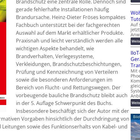
Brandschutz eine zentrale Rolle. Dennoch sind
gerade fehlerhafte Installationen häufig
Wöh
Brandursache. Heinz-Dieter Fröses kompaktes
Tut
Auf 
Fachbuch unterstützt bei der fachgerechten
jetz
Auswahl auf dem Markt erhältlicher Produkte.
Anw
Praxisnah und leicht verständlich werden alle
Weit
wichtigen Aspekte behandelt, wie
IIo
Brandverhalten, Verlegesysteme,
Ger
Verkleidungen, Brandschutzbeschichtungen,
Tra
Mit 
Prüfung und Kennzeichnung von Verteilern
Phoe
sowie die besonderen Anforderungen im
Kom
glei
Bereich von Flucht- und Rettungswegen. Der
Syst
vorbeugende bauliche Brandschutz bleibt auch
Anb
in der 5. Auflage Schwerpunkt des Buchs.
Weit
Insbesondere beschäftigt sich der Autor mit der
Bil
ormativen Vorgaben hinsichtlich der Durchdringung von
 Leitungen sowie des Funktionserhalts von Kabel- und