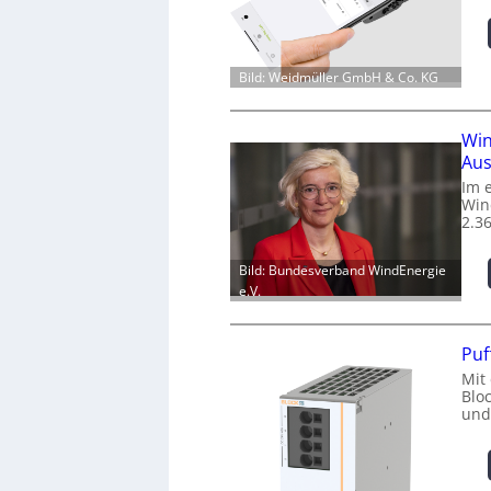
Bild: Weidmüller GmbH & Co. KG
Win
Aus
Im 
Win
2.3
Bild: Bundesverband WindEnergie
e.V.
Puf
Mit
Blo
und