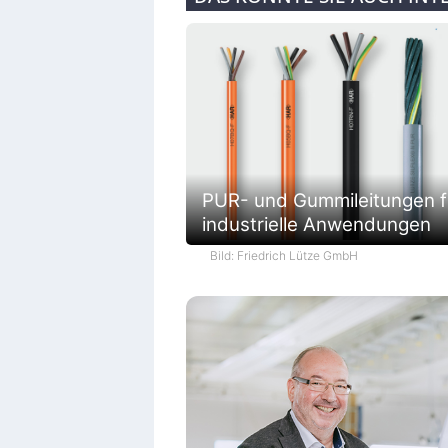
PUR- und Gummileitungen f
industrielle Anwendungen
Bild: Friedrich Lütze GmbH