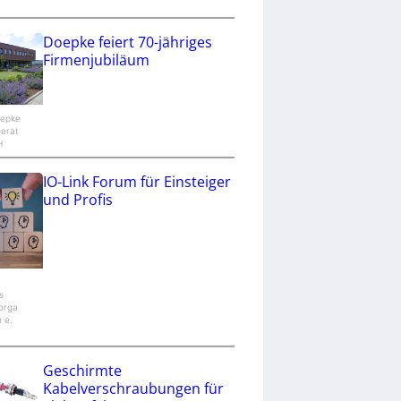
Doepke feiert 70-jähriges
Firmenjubiläum
oepke
gerät
H
IO-Link Forum für Einsteiger
und Profis
s
orga
n e.
Geschirmte
Kabelverschraubungen für