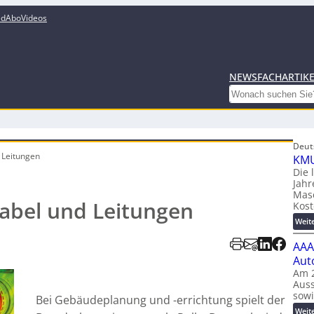
ed
Abo
Videos
NEWS
FACHARTIK
Search
Deut
 Leitungen
KMU
Die 
Jahr
Mas
abel und Leitungen
Kost
Weit
AAA
Aut
Am 2
Auss
sow
Bei Gebäudeplanung und -errichtung spielt der
Weit