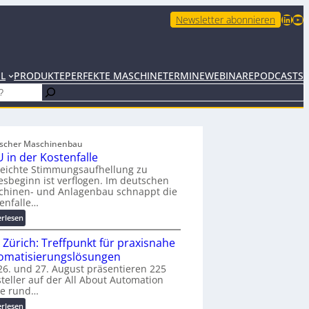
LinkedIn
YouTube
Newsletter abonnieren
EL
PRODUKTE
PERFEKTE MASCHINE
TERMINE
WEBINARE
PODCASTS
scher Maschinenbau
 in der Kostenfalle
leichte Stimmungsaufhellung zu
esbeginn ist verflogen. Im deutschen
chinen- und Anlagenbau schnappt die
enfalle…
:
erlesen
K
 Zürich: Treffpunkt für praxisnahe
M
U
omatisierungslösungen
i
6. und 27. August präsentieren 225
teller auf der All About Automation
n
ie rund…
d
e
:
erlesen