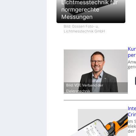
Lichtmesstechnik für
normgerechte
Messungen
Bild: Gossen Foto- u.
Lichtmesstechnik GmbH
Kur
per
Anw
gen
Bild: VDE Verband der
Elektrotechnik
Int
Cr
Im 
ele
der