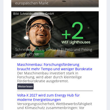
e
i
europäischen Markt
k
-
s
v
T
n
e
Bild: Schneider Electric GmbH
u
a
r
t
h
b
o
e
i
r
A
n
i
u
d
a
t
e
l
o
t
r
m
G
Schneider-Electric-Werke in El Paso und Peking
e
a
e
ausgezeichnet
i
t
r
h
i
ä
e
s
Maschinenbau: Forschungsförderung
t
i
braucht mehr Tempo und weniger Bürokratie
e
e
Der Maschinenbau investiert stark in
s
r
Forschung, wird aber durch kleinteilige
c
Förderbürokratie ausgebremst.
u
h
n
:
Weiterlesen
u
g
M
t
s
Volta-X 2027 wird zum Energy Hub für
a
z
l
moderne Energielösungen
s
u
ö
Versorgungssicherheit, Wettbewerbsfähigkeit
c
n
und Klimaschutz zusammenbringen: Vor
s
h