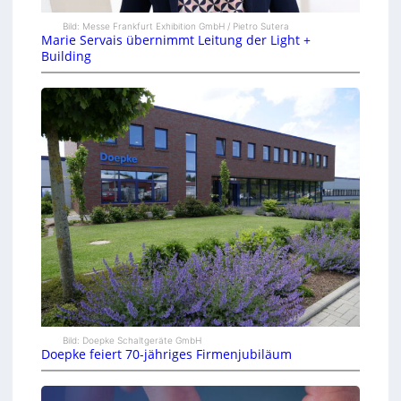
Bild: Messe Frankfurt Exhibition GmbH / Pietro Sutera
Marie Servais übernimmt Leitung der Light +
Building
Bild: Doepke Schaltgeräte GmbH
Doepke feiert 70-jähriges Firmenjubiläum