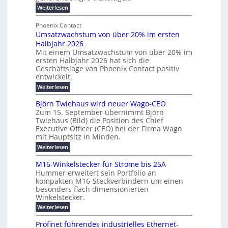
b
e
r
n
:
Weiterlesen
e
l
g
M
g
t
t
e
y
b
Phoenix Contact
e
h
e
H
Umsatzwachstum von über 20% im ersten
r
r
i
N
u
Halbjahr 2026
f
a
l
H
b
a
Mit einem Umsatzwachstum von über 20% im
u
i
-
c
f
ersten Halbjahr 2026 hat sich die
c
h
g
S
Geschäftslage von Phoenix Contact positiv
ü
h
d
u
i
entwickelt.
r
u
t
n
c
r
m
:
Weiterlesen
m
g
c
h
U
o
e
h
m
b
e
Björn Twiehaus wird neuer Wago-CEO
d
f
h
s
e
Zum 15. September übernimmt Björn
r
e
ü
a
r
Twiehaus (Bild) die Position des Chief
i
u
h
t
r
T
Executive Officer (CEO) bei der Firma Wago
r
z
m
n
n
e
u
mit Hauptsitz in Minden.
w
2
g
e
n
a
m
:
Weiterlesen
0
s
g
E
c
p
B
2
e
l
h
n
j
o
M16-Winkelstecker für Ströme bis 25A
n
s
6
a
ö
e
f
u
t
Hummer erweitert sein Portfolio an
E
r
s
r
ü
u
kompakten M16-Steckverbindern um einen
n
n
u
t
r
m
g
besonders flach dimensionierten
T
d
e
v
r
s
i
Winkelstecker.
w
w
ff
o
o
c
i
e
i
:
Weiterlesen
n
e
e
p
h
z
M
l
ü
n
h
e
i
1
a
b
ö
Profinet führendes industrielles Ethernet-
a
i
e
6