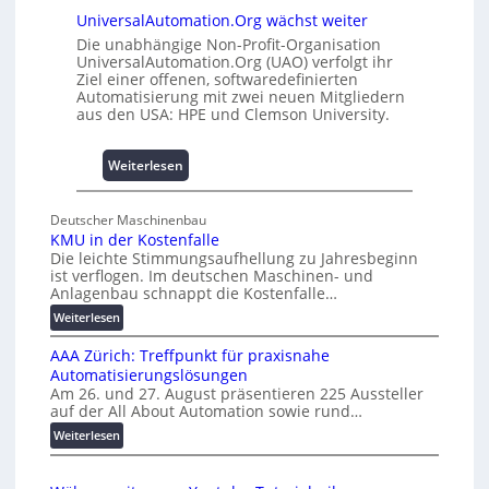
d
UniversalAutomation.Org wächst weiter
h
4
e
Die unabhängige Non-Profit-Organisation
0
UniversalAutomation.Org (UAO) verfolgt ihr
m
A
Ziel einer offenen, softwaredefinierten
m
Automatisierung mit zwei neuen Mitgliedern
n
aus den USA: HPE und Clemson University.
i
s
:
Weiterlesen
s
U
e
n
s
Deutscher Maschinenbau
i
c
KMU in der Kostenfalle
v
h
Die leichte Stimmungsaufhellung zu Jahresbeginn
e
a
ist verflogen. Im deutschen Maschinen- und
r
f
Anlagenbau schnappt die Kostenfalle…
s
f
:
Weiterlesen
a
e
K
l
n
AAA Zürich: Treffpunkt für praxisnahe
M
A
Automatisierungslösungen
U
u
Am 26. und 27. August präsentieren 225 Aussteller
i
auf der All About Automation sowie rund…
t
n
o
d
:
Weiterlesen
e
A
m
r
A
a