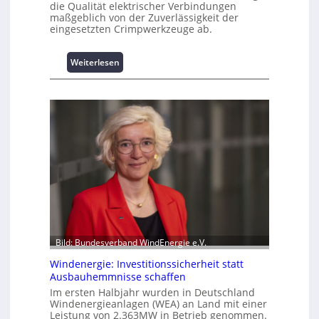
die Qualität elektrischer Verbindungen
a
maßgeblich von der Zuverlässigkeit der
s
eingesetzten Crimpwerkzeuge ab.
t
s
:
Weiterlesen
p
I
i
n
t
t
z
e
e
l
n
l
m
i
a
g
n
e
a
n
g
t
e
e
m
N
e
Bild: Bundesverband WindEnergie e.V.
u
n
Windenergie: Investitionssicherheit statt
t
t
Ausbauhemmnisse schaffen
z
h
u
Im ersten Halbjahr wurden in Deutschland
o
Windenergieanlagen (WEA) an Land mit einer
n
c
Leistung von 2.363MW in Betrieb genommen.
g