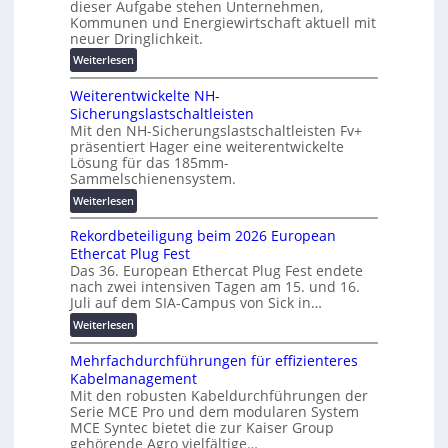
d
dieser Aufgabe stehen Unternehmen,
u
i
d
Kommunen und Energiewirtschaft aktuell mit
n
n
neuer Dringlichkeit.
i
g
e
g
:
Weiterlesen
e
n
i
V
n
b
t
Weiterentwickelte NH-
o
a
a
Sicherungslastschaltleisten
l
u
l
Mit den NH-Sicherungslastschaltleisten Fv+
t
:
e
präsentiert Hager eine weiterentwickelte
a
F
Lösung für das 185mm-
T
-
o
Sammelschienensystem.
r
X
r
a
:
Weiterlesen
2
s
n
W
0
c
Rekordbeteiligung beim 2026 European
s
e
2
h
Ethercat Plug Fest
p
i
7
u
Das 36. European Ethercat Plug Fest endete
a
t
w
n
nach zwei intensiven Tagen am 15. und 16.
r
e
i
g
Juli auf dem SIA-Campus von Sick in…
e
r
r
s
:
n
Weiterlesen
e
d
f
R
z
n
z
ö
Mehrfachdurchführungen für effizienteres
e
t
u
r
Kabelmanagement
k
w
m
d
Mit den robusten Kabeldurchführungen der
o
i
E
e
Serie MCE Pro und dem modularen System
r
c
n
r
MCE Syntec bietet die zur Kaiser Group
d
k
e
gehörende Agro vielfältige…
u