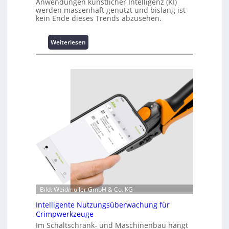
Anwendungen künstlicher Intelligenz (KI)
werden massenhaft genutzt und bislang ist
kein Ende dieses Trends abzusehen.
:
Weiterlesen
K
u
r
z
i
n
f
o
r
m
a
t
i
o
n
Bild: Weidmüller GmbH & Co. KG
z
Intelligente Nutzungsüberwachung für
u
Crimpwerkzeuge
m
Im Schaltschrank- und Maschinenbau hängt
L