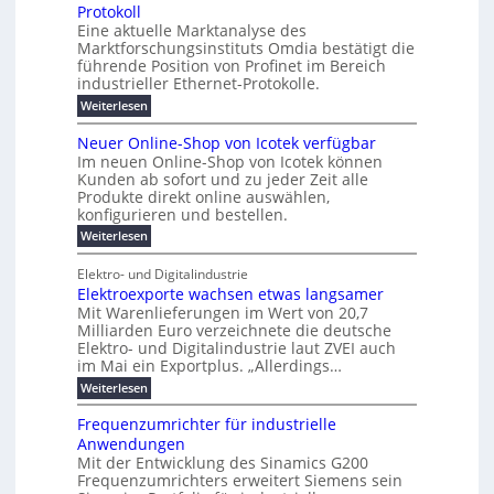
e
a
l
u
s
Protokoll
n
-
g
r
n
s
t
Eine aktuelle Marktanalyse des
u
t
W
2
e
w
E
l
Marktforschungsinstituts Omdia bestätigt die
e
i
0
n
i
r
r
n
%
t
führende Position von Profinet im Bereich
e
g
r
B
e
k
i
industrieller Ethernet-Protokolle.
h
i
d
e
s
e
m
ü
n
e
:
s
Weiterlesen
K
l
n
e
r
e
P
r
a
s
t
r
u
o
r
b
t
Neuer Online-Shop von Icotek verfügbar
s
c
e
e
o
e
e
k
t
Im neuen Online-Shop von Icotek können
a
r
n
f
l
c
e
r
Kunden ab sofort und zu jeder Zeit alle
W
i
t
m
k
n
a
Produkte direkt online auswählen,
a
n
a
e
H
P
g
konfigurieren und bestellen.
e
t
n
r
a
l
o
t
a
f
l
i
:
Weiterlesen
-
u
f
g
ü
b
N
e
C
ü
g
e
r
j
e
E
Elektro- und Digitalindustrie
h
m
S
a
u
F
O
r
Elektroexporte wachsen etwas langsamer
e
t
h
e
e
e
n
r
r
Mit Warenlieferungen im Wert von 20,7
r
n
s
t
ö
2
O
Milliarden Euro verzeichnete die deutsche
d
m
0
t
n
Elektro- und Digitalindustrie laut ZVEI auch
e
e
2
l
im Mai ein Exportplus. „Allerdings…
s
b
6
i
i
i
:
Weiterlesen
n
n
s
E
e
d
2
l
-
Frequenzumrichter für industrielle
u
5
e
S
Anwendungen
s
A
k
h
t
Mit der Entwicklung des Sinamics G200
t
o
r
Frequenzumrichters erweitert Siemens sein
r
p
i