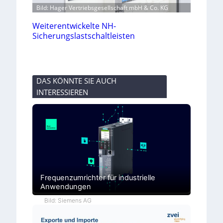
Bild: Hager Vertriebsgesellschaft mbH & Co. KG
Weiterentwickelte NH-
Sicherungslastschaltleisten
DAS KÖNNTE SIE AUCH
INTERESSIEREN
Frequenzumrichter für industrielle
Anwendungen
Bild: Siemens AG