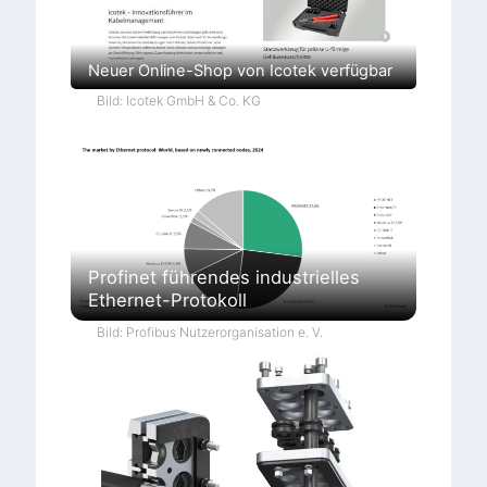
Neuer Online-Shop von Icotek verfügbar
Bild: Icotek GmbH & Co. KG
Profinet führendes industrielles
Ethernet-Protokoll
Bild: Profibus Nutzerorganisation e. V.