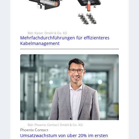
Bild: Kaiser GmbH & Co. KG
Mehrfachdurchführungen für effizienteres
Kabelmanagement
Bild: Phoenix Contact GmbH & Co. KG
Phoenix Contact
Umsatzwachstum von über 20% im ersten