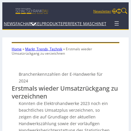
LinkedIn
YouTu
Newsletter
NEWS
FACHARTIKEL
PRODUKTE
PERFEKTE MASCHINE
TERMINE
WEB
Home
»
Markt, Trends, Technik
»
Erstmals wieder
Umsatzrückgang zu verzeichnen
Branchenkennzahlen der E-Handwerke für
2024
Erstmals wieder Umsatzrückgang zu
verzeichnen
Konnten die Elektrohandwerke 2023 noch ein
beachtliches Umsatzplus verzeichnen, so
zeigen die auf Grundlage der aktuellen
Handwerkszählung sowie der vorläufigen
Handwerksberichterstattung des Statistischen