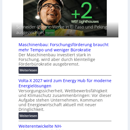
T
n
e
u
a
r
t
h
b
o
e
i
r
A
n
Schneider-Electric-Werke in El Paso und Peking
i
u
d
ausgezeichnet
a
t
e
l
o
t
r
m
Maschinenbau: Forschungsförderung braucht
G
e
a
mehr Tempo und weniger Bürokratie
e
i
t
Der Maschinenbau investiert stark in
r
h
Forschung, wird aber durch kleinteilige
i
ä
Förderbürokratie ausgebremst.
e
s
t
i
:
Weiterlesen
e
e
M
s
Volta-X 2027 wird zum Energy Hub für moderne
r
a
c
Energielösungen
u
s
h
Versorgungssicherheit, Wettbewerbsfähigkeit
n
c
u
und Klimaschutz zusammenbringen: Vor dieser
g
h
t
Aufgabe stehen Unternehmen, Kommunen
s
i
und Energiewirtschaft aktuell mit neuer
z
l
n
Dringlichkeit.
u
ö
e
n
:
Weiterlesen
s
n
d
V
u
b
d
Weiterentwickelte NH-
o
n
a