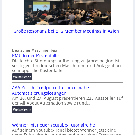
Große Resonanz bei ETG Member Meetings in Asien
Deutscher Maschinenbau
KMU in der Kostenfalle
Die leichte Stimmungsaufhellung zu Jahresbeginn ist
verflogen. Im deutschen Maschinen- und Anlagenbau
schnappt die Kostenfalle…
:
Weiterlesen
K
AAA Zürich: Treffpunkt für praxisnahe
M
Automatisierungslösungen
U
Am 26. und 27. August präsentieren 225 Aussteller auf
i
der All About Automation sowie rund…
n
d
:
Weiterlesen
e
A
r
A
Wöhner mit neuer Youtube-Tutorialreihe
K
A
Auf seinem Youtube-Kanal bietet Wöhner jetzt eine
o
Z
neue Tutorialreihe zur Anwendung seiner Crossboard-