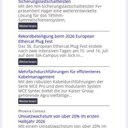
i
Sicherungslastschaltleisten
l
g
u
g
Mit den NH-Sicherungslastschaltleisten Fv+
t
e
:
präsentiert Hager eine weiterentwickelte
i
a
n
F
Lösung für das 185mm-
t
-
o
Sammelschienensystem.
a
X
r
:
Weiterlesen
l
2
s
W
e
0
c
Rekordbeteiligung beim 2026 European
e
T
2
h
Ethercat Plug Fest
i
r
7
u
Das 36. European Ethercat Plug Fest endete
t
a
w
n
nach zwei intensiven Tagen am 15. und 16. Juli
e
n
i
g
auf dem SIA-Campus von Sick in…
r
s
r
s
:
Weiterlesen
e
p
d
f
R
n
a
z
ö
Mehrfachdurchführungen für effizienteres
e
t
r
u
r
Kabelmanagement
k
w
e
m
d
Mit den robusten Kabeldurchführungen der
o
i
n
E
e
Serie MCE Pro und dem modularen System
r
c
z
n
r
MCE Syntec bietet die zur Kaiser Group
d
k
e
gehörende Agro vielfältige…
u
b
e
r
n
:
Weiterlesen
e
l
g
M
g
t
t
e
y
b
Phoenix Contact
e
h
e
H
Umsatzwachstum von über 20% im ersten
r
r
i
N
u
Halbjahr 2026
f
a
l
H
b
a
Mit einem Umsatzwachstum von über 20% im
u