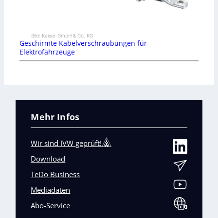
Bild: Kaiser GmbH & Co. KG
Geschirmte Kabelverschraubungen für
Elektrofahrzeuge
Mehr Infos
Wir sind IVW geprüft!
Download
TeDo Business
Mediadaten
Abo-Service