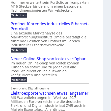
n
E
t
Hummer erweitert sein Portfolio an kompakten
r
ü
g
t
u
d
u
M16-Steckverbindern um einen besonders
n
r
m
i
s
w
r
flach dimensionierten Winkelstecker.
T
e
v
e
c
w
ff
e
o
o
:
Weiterlesen
i
i
l
h
n
n
p
M
e
z
ü
1
ö
a
i
e
Profinet führendes industrielles Ethernet-
h
i
b
6
s
l
g
a
a
e
Protokoll
e
-
u
n
u
t
e
n
r
W
Eine aktuelle Marktanalyse des
s
t
n
l
2
i
r
E
Marktforschungsinstituts Omdia bestätigt die
w
e
0
n
g
e
B
t
führende Position von Profinet im Bereich
i
r
%
k
e
i
r
industrieller Ethernet-Protokolle.
e
ü
h
i
e
d
s
n
s
r
m
e
l
:
Weiterlesen
n
K
e
s
P
t
o
r
e
a
r
t
r
e
Neuer Online-Shop von Icotek verfügbar
k
c
u
b
s
e
o
e
e
n
Im neuen Online-Shop von Icotek können
r
a
t
c
f
r
l
Kunden ab sofort und zu jeder Zeit alle
e
k
a
i
t
W
m
n
e
Produkte direkt online auswählen,
n
t
P
a
a
H
r
e
konfigurieren und bestellen.
g
n
i
l
a
f
t
o
a
:
Weiterlesen
e
l
u
ü
f
-
g
N
b
r
ü
g
C
e
e
j
S
h
Elektro- und Digitalindustrie
F
E
m
u
a
t
r
Elektroexporte wachsen etwas langsamer
O
e
e
e
h
r
e
n
r
Mit Warenlieferungen im Wert von 20,7
r
ö
n
s
t
O
Milliarden Euro verzeichnete die deutsche
2
m
d
t
n
0
Elektro- und Digitalindustrie laut ZVEI auch im
e
e
l
2
b
s
Mai ein Exportplus. „Allerdings…
i