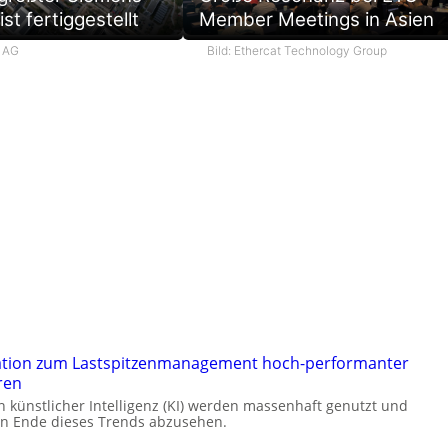
st fertiggestellt
Member Meetings in Asien
s AG
Bild: Ethercat Technology Group
ation zum Lastspitzenmanagement hoch-performanter
ren
künstlicher Intelligenz (KI) werden massenhaft genutzt und
ein Ende dieses Trends abzusehen.