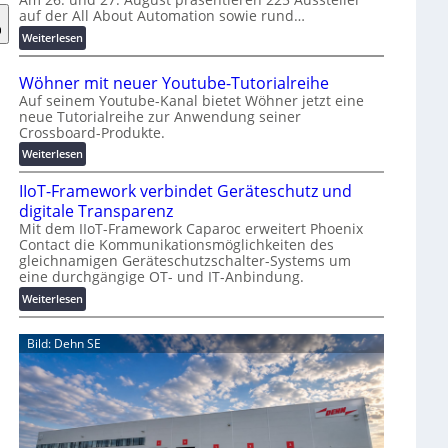
auf der All About Automation sowie rund…
n
d
:
Weiterlesen
e
A
r
A
Wöhner mit neuer Youtube-Tutorialreihe
K
A
Auf seinem Youtube-Kanal bietet Wöhner jetzt eine
o
Z
neue Tutorialreihe zur Anwendung seiner
s
ü
Crossboard-Produkte.
t
r
:
Weiterlesen
e
i
W
n
c
IIoT-Framework verbindet Geräteschutz und
ö
f
h
h
digitale Transparenz
a
:
n
Mit dem IIoT-Framework Caparoc erweitert Phoenix
l
T
Contact die Kommunikationsmöglichkeiten des
e
l
r
gleichnamigen Geräteschutzschalter-Systems um
r
e
e
eine durchgängige OT- und IT-Anbindung.
m
f
i
:
Weiterlesen
f
t
I
p
n
I
Bild: Dehn SE
u
e
o
n
u
T
k
e
-
t
r
F
f
Y
r
ü
o
a