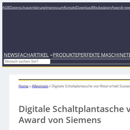
AGB
Datenschutzerklärung
Impressum
Kontakt
Download
Mediadaten
Award
i-ne
NEWS
FACHARTIKEL
PRODUKTE
PERFEKTE MASCHINE
T
Search
Home
»
Allgemein
»
Digitale Schaltplantasche von Rittal erhält Sust
Digitale Schaltplantasche v
Award von Siemens