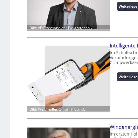
Weiterlese
Bild: VDE Verband der Elektrotechnik
Intelligent
Im Schaltschr
Verbindungen
Crimpwerkzeu
Weiterlese
Bild: Weidmüller GmbH & Co. KG
Windenergie
Im ersten Ha