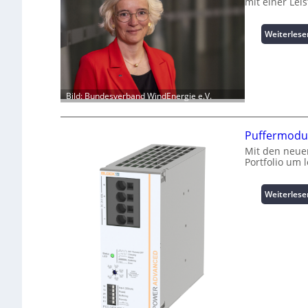
mit einer Le
Weiterlese
Bild: Bundesverband WindEnergie e.V.
Puffermodul
Mit den neue
Portfolio um 
Weiterlese