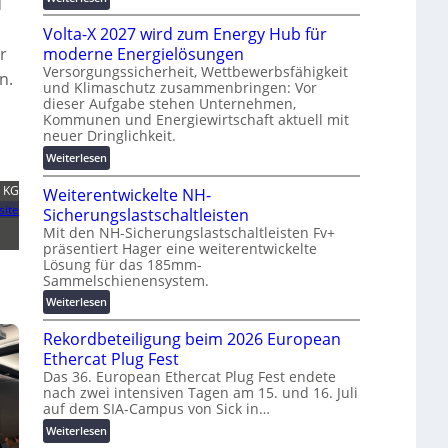
d
g
t
M
s
Volta-X 2027 wird zum Energy Hub für
z
a
l
u
s
r
moderne Energielösungen
ö
n
c
Versorgungssicherheit, Wettbewerbsfähigkeit
n.
s
d
und Klimaschutz zusammenbringen: Vor
h
u
dieser Aufgabe stehen Unternehmen,
d
i
n
Kommunen und Energiewirtschaft aktuell mit
i
n
g
neuer Dringlichkeit.
g
e
e
:
i
Weiterlesen
n
n
V
t
b
. KG
Weiterentwickelte NH-
o
a
a
site
l
l
Sicherungslastschaltleisten
u
t
e
:
Mit den NH-Sicherungslastschaltleisten Fv+
präsentiert Hager eine weiterentwickelte
a
T
F
Lösung für das 185mm-
-
r
o
Sammelschienensystem.
X
a
r
2
:
n
Weiterlesen
s
0
W
s
c
Rekordbeteiligung beim 2026 European
2
e
p
h
7
i
a
Ethercat Plug Fest
u
w
t
r
n
Das 36. European Ethercat Plug Fest endete
i
nach zwei intensiven Tagen am 15. und 16. Juli
e
e
g
auf dem SIA-Campus von Sick in…
r
r
n
s
d
e
z
f
:
Weiterlesen
z
n
ö
R