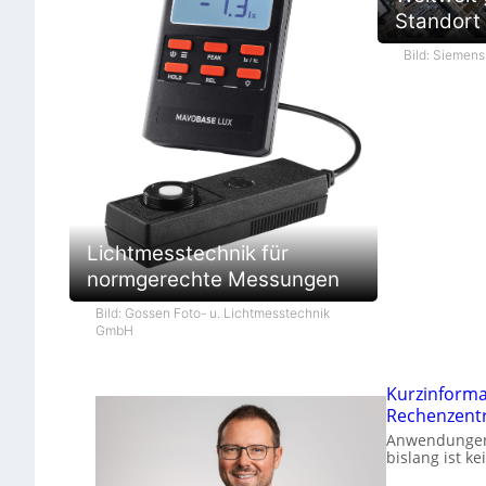
Standort i
Bild: Siemen
Lichtmesstechnik für
normgerechte Messungen
Bild: Gossen Foto- u. Lichtmesstechnik
GmbH
Kurzinform
Rechenzent
Anwendungen 
bislang ist k