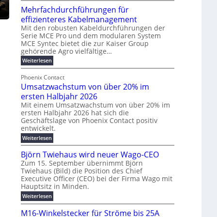
u
t
Mehrfachdurchführungen für
r
e
m
w
d
k
effizienteres Kabelmanagement
E
i
e
o
Mit den robusten Kabeldurchführungen der
n
c
r
Serie MCE Pro und dem modularen System
r
e
k
MCE Syntec bietet die zur Kaiser Group
u
d
gehörende Agro vielfältige…
r
e
n
b
g
l
:
g
Weiterlesen
e
M
y
t
b
t
e
Phoenix Contact
H
e
r
e
h
Umsatzwachstum von über 20% im
u
N
a
i
r
f
b
H
ersten Halbjahr 2026
u
l
a
f
-
c
Mit einem Umsatzwachstum von über 20% im
i
c
ersten Halbjahr 2026 hat sich die
ü
S
h
g
h
Geschäftslage von Phoenix Contact positiv
r
i
d
t
u
entwickelt.
u
m
c
m
n
r
:
Weiterlesen
o
h
e
g
c
U
d
e
h
b
h
m
Björn Twiehaus wird neuer Wago-CEO
f
e
r
r
e
s
ü
Zum 15. September übernimmt Björn
r
u
a
T
i
h
Twiehaus (Bild) die Position des Chief
t
n
n
e
m
r
Executive Officer (CEO) bei der Firma Wago mit
z
e
g
u
m
2
w
Hauptsitz in Minden.
n
E
s
p
a
0
:
g
Weiterlesen
c
n
l
o
2
B
e
h
e
a
u
6
j
n
M16-Winkelstecker für Ströme bis 25A
s
ö
f
r
s