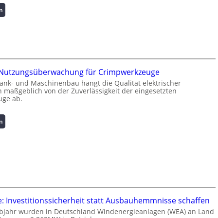
:
n
K
u
r
z
i
n
e Nutzungsüberwachung für Crimpwerkzeuge
f
ank- und Maschinenbau hängt die Qualität elektrischer
o
 maßgeblich von der Zuverlässigkeit der eingesetzten
r
ge ab.
m
a
t
:
n
i
I
o
n
n
t
z
e
u
l
m
l
L
i
a
g
: Investitionssicherheit statt Ausbauhemmnisse schaffen
s
e
lbjahr wurden in Deutschland Windenergieanlagen (WEA) an Land
t
n