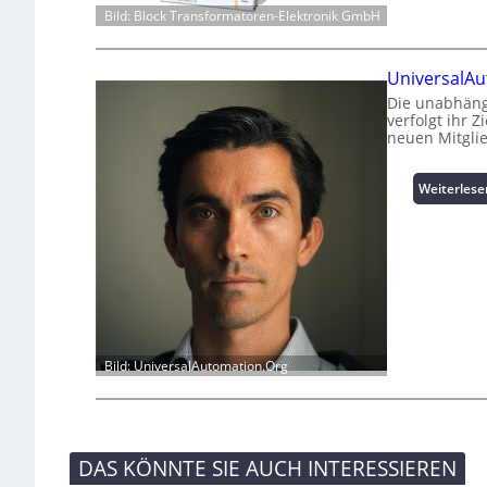
Bild: Block Transformatoren-Elektronik GmbH
UniversalAu
Die unabhäng
verfolgt ihr 
neuen Mitgli
Weiterlese
Bild: UniversalAutomation.Org
DAS KÖNNTE SIE AUCH INTERESSIEREN