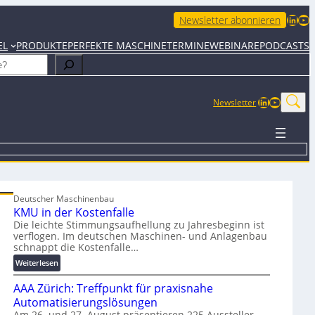
LinkedIn
YouTube
Newsletter abonnieren
EL
PRODUKTE
PERFEKTE MASCHINE
TERMINE
WEBINARE
PODCASTS
LinkedIn
YouTub
Newsletter
Deutscher Maschinenbau
KMU in der Kostenfalle
Die leichte Stimmungsaufhellung zu Jahresbeginn ist
verflogen. Im deutschen Maschinen- und Anlagenbau
schnappt die Kostenfalle…
:
Weiterlesen
K
AAA Zürich: Treffpunkt für praxisnahe
M
U
Automatisierungslösungen
i
Am 26. und 27. August präsentieren 225 Aussteller