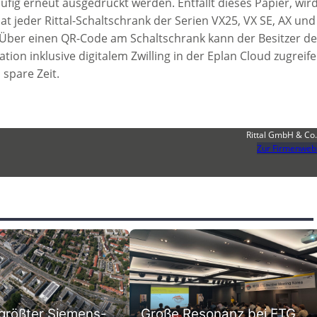
g erneut ausgedruckt werden. Entfällt dieses Papier, wir
t jeder Rittal-Schaltschrank der Serien VX25, VX SE, AX und
d. Über einen QR-Code am Schaltschrank kann der Besitzer de
on inklusive digitalem Zwilling in der Eplan Cloud zugreife
 spare Zeit.
Rittal GmbH & Co
Zur Firmenweb
 größter Siemens-
Große Resonanz bei ETG