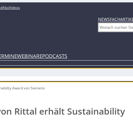
ed
Abo
Videos
NEWS
FACHARTIK
Search
ERMINE
WEBINARE
PODCASTS
ainability Award von Siemens
on Rittal erhält Sustainability