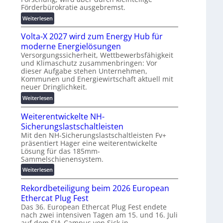
u
Förderbürokratie ausgebremst.
h
n
:
u
Weiterlesen
g
M
t
s
Volta-X 2027 wird zum Energy Hub für
a
z
l
s
u
moderne Energielösungen
ö
c
n
Versorgungssicherheit, Wettbewerbsfähigkeit
s
und Klimaschutz zusammenbringen: Vor
h
d
u
dieser Aufgabe stehen Unternehmen,
i
d
n
Kommunen und Energiewirtschaft aktuell mit
n
i
g
neuer Dringlichkeit.
e
g
e
:
Weiterlesen
n
i
n
V
b
t
Weiterentwickelte NH-
o
a
a
l
Sicherungslastschaltleisten
u
l
t
:
e
Mit den NH-Sicherungslastschaltleisten Fv+
präsentiert Hager eine weiterentwickelte
a
F
T
Lösung für das 185mm-
-
o
r
Sammelschienensystem.
X
r
a
2
:
Weiterlesen
s
n
0
W
c
s
Rekordbeteiligung beim 2026 European
2
e
h
p
7
i
Ethercat Plug Fest
u
a
w
t
n
r
Das 36. European Ethercat Plug Fest endete
i
nach zwei intensiven Tagen am 15. und 16. Juli
e
g
e
auf dem SIA-Campus von Sick in…
r
r