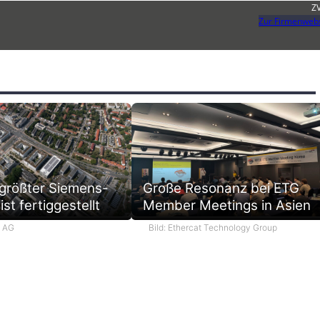
Z
Zur Firmenweb
 größter Siemens-
Große Resonanz bei ETG
st fertiggestellt
Member Meetings in Asien
s AG
Bild: Ethercat Technology Group