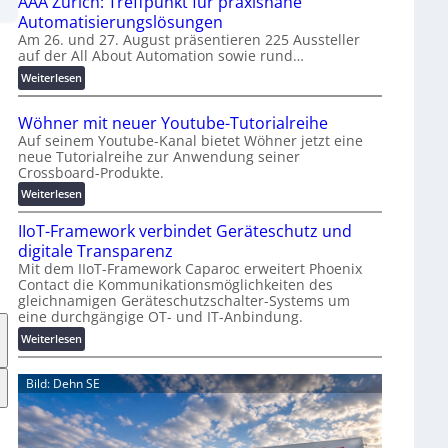
AAA Zürich: Treffpunkt für praxisnahe
M
U
Automatisierungslösungen
i
Am 26. und 27. August präsentieren 225 Aussteller
auf der All About Automation sowie rund…
n
d
:
Weiterlesen
e
A
r
A
Wöhner mit neuer Youtube-Tutorialreihe
K
A
Auf seinem Youtube-Kanal bietet Wöhner jetzt eine
o
Z
neue Tutorialreihe zur Anwendung seiner
s
ü
Crossboard-Produkte.
t
r
:
Weiterlesen
e
i
W
n
c
IIoT-Framework verbindet Geräteschutz und
ö
f
h
h
digitale Transparenz
a
:
n
Mit dem IIoT-Framework Caparoc erweitert Phoenix
l
T
Contact die Kommunikationsmöglichkeiten des
e
l
r
gleichnamigen Geräteschutzschalter-Systems um
r
e
e
eine durchgängige OT- und IT-Anbindung.
m
f
i
:
Weiterlesen
f
t
I
p
n
I
Bild: Dehn SE
u
e
o
n
u
T
k
e
-
t
r
F