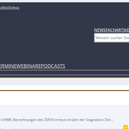
ed
Abo
Videos
NEWS
FACHARTIK
Search
ERMINE
WEBINARE
PODCASTS
n (HWB, Berechnungen des ZVEH) erneut ein Jahr der Stagnation: Der
Euro. Während die Elektrotechnik nur minimal nachgibt (–0,1 Prozent), fällt