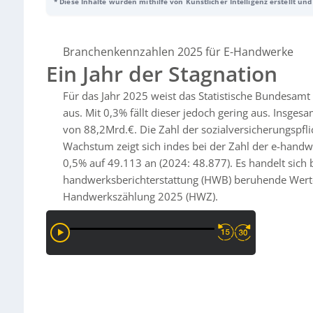
* Diese Inhalte wurden mithilfe von Künstlicher Intelligenz erstellt un
der Rückgang in der Informationstechnik deutlich stärker aus (–2,8
um 1,2 Prozent auf 451.950 zurück – laut ZVEH bedingt durch demo
Wirtschaftskrise. Gleichzeitig steigt die Zahl der Betriebe um 0,5
0,8 Prozent (voraussichtlich vor allem preisbedingt), weiter sinke
Branchenkennzahlen 2025 für E-Handwerke
Unternehmen (+0,2 Prozent). Endgültige Zahlen liefert die Handwe
Ein Jahr der Stagnation
Für das Jahr 2025 weist das Statistische Bundesam
aus. Mit 0,3% fällt dieser jedoch gering aus. Insg
von 88,2Mrd.€. Die Zahl der sozialversicherungspflic
Wachstum zeigt sich indes bei der Zahl der e-handw
0,5% auf 49.113 an (2024: 48.877). Es handelt sich 
handwerksberichterstattung (HWB) beruhende Werte. 
Handwerkszählung 2025 (HWZ).