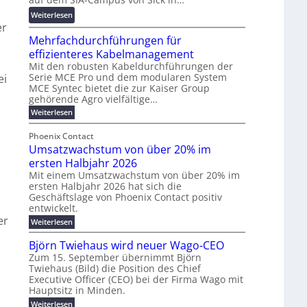
s
n
d
e
f
z
:
Weiterlesen
z
n
er
ö
R
u
t
Mehrfachdurchführungen für
r
e
m
w
d
k
effizienteres Kabelmanagement
E
i
e
o
Mit den robusten Kabeldurchführungen der
n
c
r
Serie MCE Pro und dem modularen System
r
ei
e
k
MCE Syntec bietet die zur Kaiser Group
u
d
gehörende Agro vielfältige…
r
e
n
b
g
l
:
g
Weiterlesen
e
M
y
t
b
t
e
Phoenix Contact
H
e
r
e
h
Umsatzwachstum von über 20% im
u
N
a
i
r
f
b
H
ersten Halbjahr 2026
u
l
a
f
-
c
Mit einem Umsatzwachstum von über 20% im
i
c
ersten Halbjahr 2026 hat sich die
ü
S
h
g
h
Geschäftslage von Phoenix Contact positiv
r
i
d
t
u
entwickelt.
u
m
c
m
n
r
er
:
Weiterlesen
o
h
e
g
c
U
d
e
h
b
h
m
Björn Twiehaus wird neuer Wago-CEO
f
e
r
r
e
s
ü
Zum 15. September übernimmt Björn
r
u
a
T
i
h
Twiehaus (Bild) die Position des Chief
t
n
n
e
m
r
Executive Officer (CEO) bei der Firma Wago mit
z
e
g
u
m
2
w
Hauptsitz in Minden.
n
E
s
p
a
0
:
g
Weiterlesen