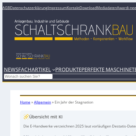
AGB
Datenschutzerklärung
Impressum
Kontakt
Download
Mediadaten
Award
i-ne
NEWS
FACHARTIKEL
PRODUKTE
PERFEKTE MASCHINE
T
Search
Home
»
Allgemein
»
Ein Jahr der Stagnation
Übersicht mit KI
Die E-Handwerke verzeichnen 2025 laut vorläufigen Destatis-Date
Umsatz sinkt insgesamt leicht um 0,3 Prozent auf 8,852 Milliarden 