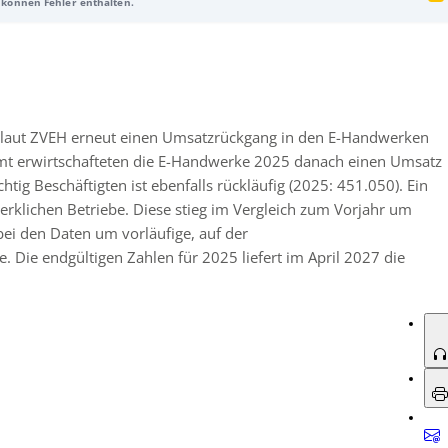
d können Fehler enthalten.
 Prozent). Auch die Zahl der sozialversicherungspflichtig Beschäftigten geht
grafischen Wandel und eine sinkende Einstellungsbereitschaft in der
 Prozent auf 49.913. Für 2026 erwartet der ZVEH ein leichtes Umsatzplus von
nde Beschäftigung (–1,1 Prozent) und einen kleinen Zuwachs bei den
rkszählung 2025 im April 2027.
t laut ZVEH erneut einen Umsatzrückgang in den E-Handwerken
esamt erwirtschafteten die E-Handwerke 2025 danach einen Umsatz
htig Beschäftigten ist ebenfalls rückläufig (2025: 451.050). Ein
erklichen Betriebe. Diese stieg im Vergleich zum Vorjahr um
bei den Daten um vorläufige, auf der
Die endgültigen Zahlen für 2025 liefert im April 2027 die