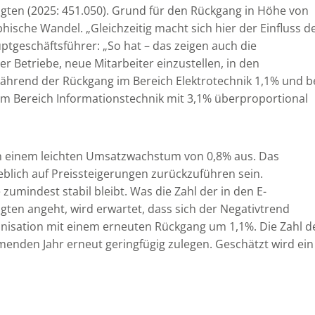
igten (2025: 451.050). Grund für den Rückgang in Höhe von
ische Wandel. „Gleichzeitig macht sich hier der Einfluss d
ptgeschäftsführer: „So hat – das zeigen auch die
r Betriebe, neue Mitarbeiter einzustellen, in den
hrend der Rückgang im Bereich Elektrotechnik 1,1% und b
m Bereich Informationstechnik mit 3,1% überproportional
on einem leichten Umsatzwachstum von 0,8% aus. Das
blich auf Preissteigerungen zurückzuführen sein.
zumindest stabil bleibt. Was die Zahl der in den E-
gten angeht, wird erwartet, dass sich der Negativtrend
ganisation mit einem erneuten Rückgang um 1,1%. Die Zahl d
enden Jahr erneut geringfügig zulegen. Geschätzt wird ein