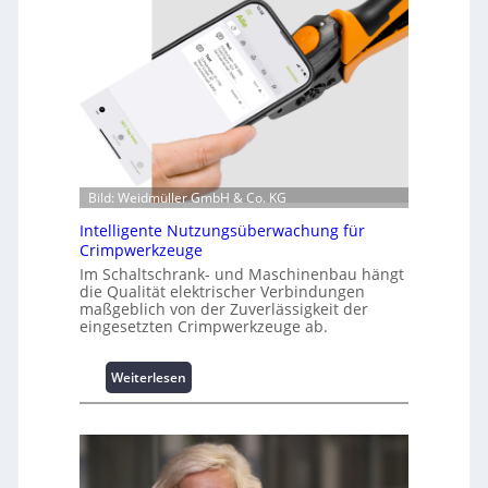
n
f
o
r
m
a
t
i
o
Bild: Weidmüller GmbH & Co. KG
n
z
Intelligente Nutzungsüberwachung für
u
Crimpwerkzeuge
m
Im Schaltschrank- und Maschinenbau hängt
L
die Qualität elektrischer Verbindungen
a
maßgeblich von der Zuverlässigkeit der
s
eingesetzten Crimpwerkzeuge ab.
t
s
:
Weiterlesen
p
I
i
n
t
t
z
e
e
l