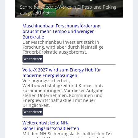
t
r
m
Schneider-Electric-Werke in El Paso und Peking
G
e
a
ausgezeichnet
e
i
t
r
h
i
ä
e
Maschinenbau: Forschungsförderung
s
t
braucht mehr Tempo und weniger
i
e
Bürokratie
e
s
Der Maschinenbau investiert stark in
r
c
Forschung, wird aber durch kleinteilige
u
Förderbürokratie ausgebremst.
h
n
u
:
Weiterlesen
g
t
M
s
z
Volta-X 2027 wird zum Energy Hub für
a
l
u
moderne Energielösungen
s
ö
n
Versorgungssicherheit,
c
s
Wettbewerbsfähigkeit und Klimaschutz
d
h
u
zusammenbringen: Vor dieser Aufgabe
d
i
n
stehen Unternehmen, Kommunen und
i
n
g
Energiewirtschaft aktuell mit neuer
g
e
e
Dringlichkeit.
i
n
n
:
Weiterlesen
t
b
V
a
a
Weiterentwickelte NH-
o
l
u
Sicherungslastschaltleisten
l
e
:
Mit den NH-Sicherungslastschaltleisten Fv+
t
T
F