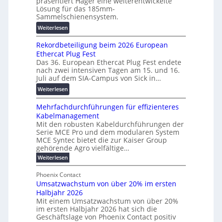
präsentiert Hager eine weiterentwickelte
a
r
o
Lösung für das 185mm-
-
a
r
Sammelschienensystem.
X
n
s
:
Weiterlesen
2
s
c
W
0
p
h
Rekordbeteiligung beim 2026 European
e
2
a
u
Ethercat Plug Fest
i
7
r
n
Das 36. European Ethercat Plug Fest endete
t
w
e
g
nach zwei intensiven Tagen am 15. und 16.
e
i
n
s
Juli auf dem SIA-Campus von Sick in…
r
r
z
f
:
Weiterlesen
e
d
ö
R
n
z
r
Mehrfachdurchführungen für effizienteres
e
t
u
d
Kabelmanagement
k
w
m
e
Mit den robusten Kabeldurchführungen der
o
i
E
r
Serie MCE Pro und dem modularen System
r
c
n
MCE Syntec bietet die zur Kaiser Group
u
d
k
e
gehörende Agro vielfältige…
n
b
e
r
:
g
Weiterlesen
e
l
g
M
b
t
t
e
y
Phoenix Contact
r
e
h
e
H
Umsatzwachstum von über 20% im ersten
a
r
i
N
u
Halbjahr 2026
f
u
l
H
b
a
Mit einem Umsatzwachstum von über 20%
c
i
-
c
f
im ersten Halbjahr 2026 hat sich die
h
h
g
S
Geschäftslage von Phoenix Contact positiv
ü
d
t