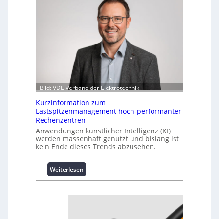
Bild: VDE Verband der Elektrotechnik
Kurzinformation zum
Lastspitzenmanagement hoch-performanter
Rechenzentren
Anwendungen künstlicher Intelligenz (KI)
werden massenhaft genutzt und bislang ist
kein Ende dieses Trends abzusehen.
:
Weiterlesen
K
u
r
z
i