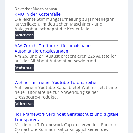
s
n
Deutscher Maschinenbau
c
i
KMU in der Kostenfalle
h
v
Die leichte Stimmungsaufhellung zu Jahresbeginn
a
e
ist verflogen. Im deutschen Maschinen- und
f
r
Anlagenbau schnappt die Kostenfalle…
f
s
:
Weiterlesen
e
a
K
n
l
AAA Zürich: Treffpunkt für praxisnahe
M
A
Automatisierungslösungen
U
u
Am 26. und 27. August präsentieren 225 Aussteller
i
auf der All About Automation sowie rund…
t
n
o
d
:
Weiterlesen
e
A
m
r
A
a
Wöhner mit neuer Youtube-Tutorialreihe
K
A
t
Auf seinem Youtube-Kanal bietet Wöhner jetzt eine
o
Z
i
neue Tutorialreihe zur Anwendung seiner
s
ü
o
Crossboard-Produkte.
t
r
n
:
Weiterlesen
e
i
.
W
n
c
O
IIoT-Framework verbindet Geräteschutz und digitale
ö
f
h
r
Transparenz
h
a
:
g
Mit dem IIoT-Framework Caparoc erweitert Phoenix
n
l
T
w
Contact die Kommunikationsmöglichkeiten des
e
l
r