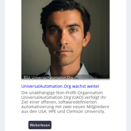
h
e
e
r
i
m
t
o
s
d
t
u
a
l
t
e
t
m
A
i
u
t
s
2
b
0
a
u
Bild: UniversalAutomation.Org
u
n
h
d
UniversalAutomation.Org wächst weiter
e
4
Die unabhängige Non-Profit-Organisation
m
0
UniversalAutomation.Org (UAO) verfolgt ihr
m
Ziel einer offenen, softwaredefinierten
A
Automatisierung mit zwei neuen Mitgliedern
n
aus den USA: HPE und Clemson University.
i
s
s
:
Weiterlesen
e
U