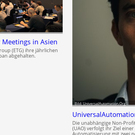
Meetings in Asien
roup (ETG) ihre jährlichen
pan abgehalten.
Bild: UniversalAutomation.Org
UniversalAutomatio
Die unabhängige Non-Profi
(UAO) verfolgt ihr Ziel eine
Automatisierung mit zwei 