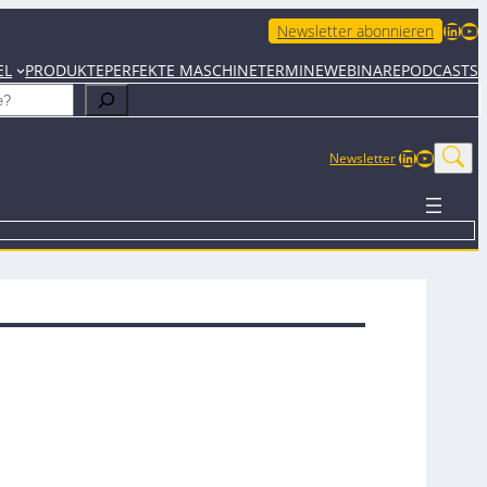
LinkedIn
YouTube
Newsletter abonnieren
EL
PRODUKTE
PERFEKTE MASCHINE
TERMINE
WEBINARE
PODCASTS
LinkedIn
YouTub
Newsletter