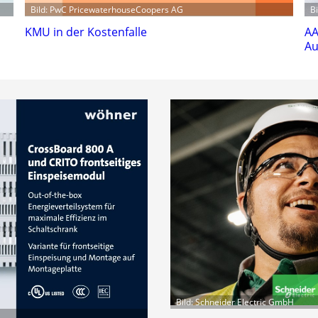
Bild: PwC PricewaterhouseCoopers AG
B
KMU in der Kostenfalle
AA
Au
Bild: Schneider Electric GmbH