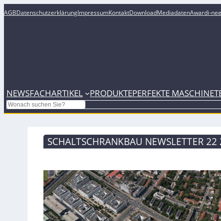
AGB
Datenschutzerklärung
Impressum
Kontakt
Download
Mediadaten
Award
i-ne
NEWS
FACHARTIKEL
PRODUKTE
PERFEKTE MASCHINE
T
Search
SCHALTSCHRANKBAU NEWSLETTER 22 