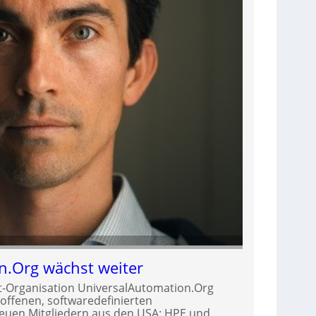
n.Org wächst weiter
t-Organisation UniversalAutomation.Org
r offenen, softwaredefinierten
neuen Mitgliedern aus den USA: HPE und