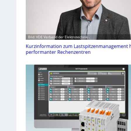
Bild: VDE Verband der Elektrotechnik
Kurzinformation zum Lastspitzenmanagement 
performanter Rechenzentren