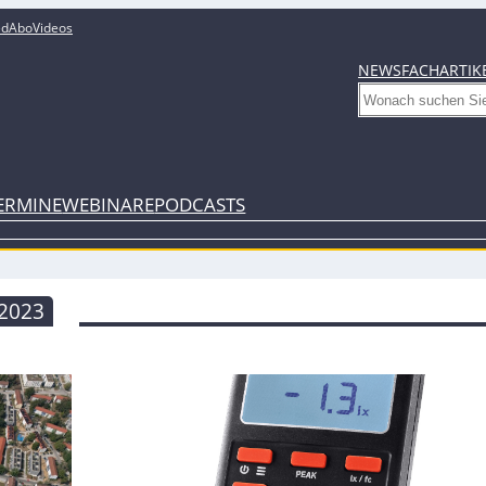
ed
Abo
Videos
NEWS
FACHARTIK
Search
ERMINE
WEBINARE
PODCASTS
2023