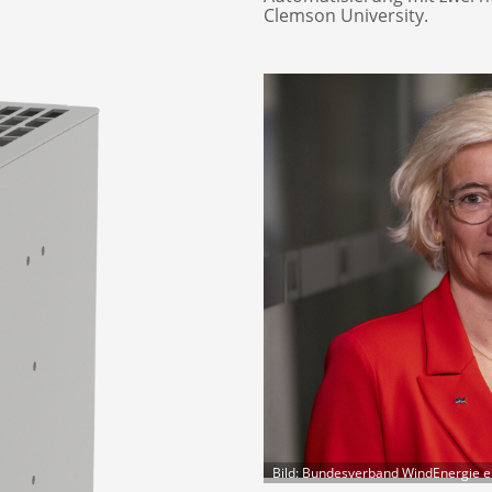
Clemson University.
Bild: Bundesverband WindEnergie e