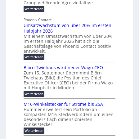
e
Group gehörende Agro vielfältige…
n
b
e
r
:
g
Weiterlesen
e
l
g
M
b
t
t
e
y
Phoenix Contact
r
e
h
e
H
Umsatzwachstum von über 20% im ersten
a
r
i
N
u
Halbjahr 2026
f
u
l
H
b
a
Mit einem Umsatzwachstum von über 20%
c
i
-
c
f
im ersten Halbjahr 2026 hat sich die
h
h
g
S
Geschäftslage von Phoenix Contact positiv
ü
d
t
u
i
entwickelt.
r
u
m
n
c
r
m
:
Weiterlesen
e
g
c
h
U
o
h
h
m
b
e
Björn Twiehaus wird neuer Wago-CEO
d
f
s
r
e
Zum 15. September übernimmt Björn
r
e
ü
a
T
Twiehaus (Bild) die Position des Chief
i
u
h
t
r
e
Executive Officer (CEO) bei der Firma Wago
r
z
m
n
n
u
m
mit Hauptsitz in Minden.
w
2
g
e
n
a
p
:
Weiterlesen
0
s
g
E
c
B
o
2
e
l
h
n
j
u
M16-Winkelstecker für Ströme bis 25A
n
s
6
a
ö
e
f
t
Hummer erweitert sein Portfolio an
n
E
r
s
r
ü
u
kompakten M16-Steckverbindern um einen
d
n
u
t
r
m
g
besonders flach dimensionierten
T
w
e
v
r
s
i
Winkelstecker.
w
ff
e
o
o
c
i
e
i
:
Weiterlesen
n
n
e
p
h
z
M
l
ü
h
i
e
i
1