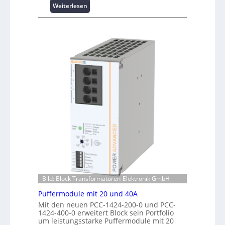
ü
:
Weiterlesen
e
b
W
r
e
i
f
r
n
o
w
d
r
a
e
m
c
n
a
h
e
n
u
r
t
n
g
e
g
i
r
f
e
R
ü
:
e
r
I
c
C
n
h
r
v
e
i
e
n
m
s
z
p
t
Bild: Block Transformatoren-Elektronik GmbH
e
w
i
n
e
Puffermodule mit 20 und 40A
t
t
r
Mit den neuen PCC-1424-200-0 und PCC-
i
r
k
1424-400-0 erweitert Block sein Portfolio
o
e
z
um leistungsstarke Puffermodule mit 20
n