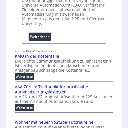
Die unabhängige Non-Profit-Organisation
4
e
UniversalAutomation.Org (UAO) verfolgt ihr
0
m
Ziel einer offenen, softwaredefinierten
A
m
Automatisierung mit zwei neuen
Mitgliedern aus den USA: HPE und Clemson
n
University.
i
s
s
:
Weiterlesen
e
U
s
n
Deutscher Maschinenbau
c
i
KMU in der Kostenfalle
h
v
Die leichte Stimmungsaufhellung zu Jahresbeginn
a
e
ist verflogen. Im deutschen Maschinen- und
f
r
Anlagenbau schnappt die Kostenfalle…
f
s
:
Weiterlesen
e
a
K
n
l
AAA Zürich: Treffpunkt für praxisnahe
M
A
Automatisierungslösungen
U
u
Am 26. und 27. August präsentieren 225 Aussteller
i
auf der All About Automation sowie rund…
t
n
o
d
:
Weiterlesen
e
A
m
r
A
a
Wöhner mit neuer Youtube-Tutorialreihe
K
A
t
Auf seinem Youtube-Kanal bietet Wöhner jetzt
o
Z