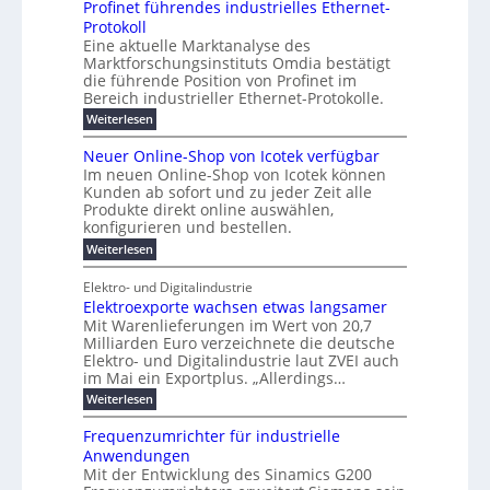
a
b
ö
Profinet führendes industrielles Ethernet-
a
g
e
6
e
a
l
u
s
Protokoll
n
-
r
e
n
s
t
Eine aktuelle Marktanalyse des
u
t
W
2
r
w
E
l
Marktforschungsinstituts Omdia bestätigt
e
i
0
n
i
B
r
n
%
t
die führende Position von Profinet im
e
g
r
e
k
ü
i
Bereich industrieller Ethernet-Protokolle.
h
i
d
e
s
e
m
r
n
e
:
s
Weiterlesen
K
l
n
e
e
o
P
r
a
s
t
r
u
r
k
b
t
Neuer Online-Shop von Icotek verfügbar
s
c
e
e
o
e
e
t
r
Im neuen Online-Shop von Icotek können
a
r
n
f
l
c
e
Kunden ab sofort und zu jeder Zeit alle
a
W
i
t
m
k
n
a
Produkte direkt online auswählen,
t
n
a
e
H
P
g
konfigurieren und bestellen.
e
n
r
i
a
l
o
t
a
f
l
:
Weiterlesen
e
-
u
f
g
ü
b
N
C
ü
g
e
r
j
e
E
Elektro- und Digitalindustrie
h
m
S
a
u
F
O
r
Elektroexporte wachsen etwas langsamer
e
t
h
e
e
e
n
r
r
Mit Warenlieferungen im Wert von 20,7
r
n
s
t
ö
2
O
Milliarden Euro verzeichnete die deutsche
d
m
0
t
n
Elektro- und Digitalindustrie laut ZVEI auch
e
e
2
l
im Mai ein Exportplus. „Allerdings…
s
b
6
i
i
i
:
Weiterlesen
n
n
s
E
e
d
2
l
-
Frequenzumrichter für industrielle
u
5
e
S
Anwendungen
s
A
k
h
t
Mit der Entwicklung des Sinamics G200
t
o
r
r