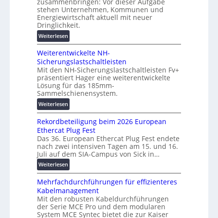
zusammenbringen: Vor dieser Aufgabe
n
i
d
stehen Unternehmen, Kommunen und
g
n
i
Energiewirtschaft aktuell mit neuer
e
e
g
Dringlichkeit.
n
n
i
:
Weiterlesen
b
t
V
a
a
Weiterentwickelte NH-
o
u
l
Sicherungslastschaltleisten
l
:
e
Mit den NH-Sicherungslastschaltleisten Fv+
t
F
T
präsentiert Hager eine weiterentwickelte
a
o
r
Lösung für das 185mm-
-
r
Sammelschienensystem.
a
X
s
n
:
Weiterlesen
2
c
s
W
0
h
p
Rekordbeteiligung beim 2026 European
e
2
u
a
Ethercat Plug Fest
i
7
n
r
Das 36. European Ethercat Plug Fest endete
t
w
g
nach zwei intensiven Tagen am 15. und 16.
e
e
i
s
Juli auf dem SIA-Campus von Sick in…
n
r
r
f
z
:
Weiterlesen
e
d
ö
R
n
z
r
Mehrfachdurchführungen für effizienteres
e
t
u
d
Kabelmanagement
k
w
m
e
Mit den robusten Kabeldurchführungen
o
i
E
r
der Serie MCE Pro und dem modularen
r
c
n
System MCE Syntec bietet die zur Kaiser
u
d
k