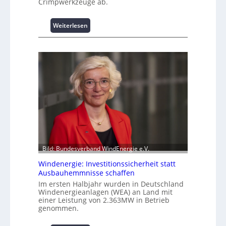
Crimpwerkzeuge ab.
t
s
p
:
Weiterlesen
i
I
t
n
z
t
e
e
n
l
m
l
a
i
n
g
a
e
g
n
e
t
m
e
e
Bild: Bundesverband WindEnergie e.V.
N
n
u
Windenergie: Investitionssicherheit statt
t
t
Ausbauhemmnisse schaffen
h
z
Im ersten Halbjahr wurden in Deutschland
o
u
Windenergieanlagen (WEA) an Land mit
c
n
einer Leistung von 2.363MW in Betrieb
h
g
genommen.
-
s
p