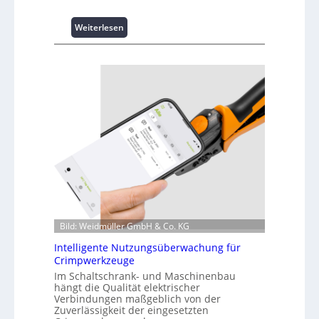
:
Weiterlesen
K
u
r
z
i
n
f
o
r
m
a
t
i
o
Bild: Weidmüller GmbH & Co. KG
n
z
Intelligente Nutzungsüberwachung für
u
Crimpwerkzeuge
m
Im Schaltschrank- und Maschinenbau
L
hängt die Qualität elektrischer
a
Verbindungen maßgeblich von der
Zuverlässigkeit der eingesetzten
s