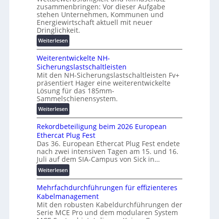
u
zusammenbringen: Vor dieser Aufgabe
d
i
n
stehen Unternehmen, Kommunen und
i
n
g
Energiewirtschaft aktuell mit neuer
g
e
Dringlichkeit.
e
i
n
n
:
Weiterlesen
t
b
V
a
a
Weiterentwickelte NH-
o
l
u
Sicherungslastschaltleisten
l
e
:
Mit den NH-Sicherungslastschaltleisten Fv+
t
T
F
präsentiert Hager eine weiterentwickelte
a
r
o
Lösung für das 185mm-
-
a
r
Sammelschienensystem.
X
n
s
:
Weiterlesen
2
s
c
W
0
p
h
Rekordbeteiligung beim 2026 European
e
2
a
u
Ethercat Plug Fest
i
7
r
n
Das 36. European Ethercat Plug Fest endete
t
w
e
g
nach zwei intensiven Tagen am 15. und 16.
e
i
n
s
Juli auf dem SIA-Campus von Sick in…
r
r
z
f
:
Weiterlesen
e
d
ö
R
n
z
r
Mehrfachdurchführungen für effizienteres
e
t
u
d
Kabelmanagement
k
w
m
e
Mit den robusten Kabeldurchführungen der
o
i
E
r
Serie MCE Pro und dem modularen System
r
c
n