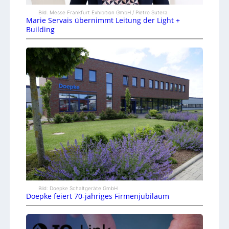
Bild: Messe Frankfurt Exhibition GmbH / Pietro Sutera
Marie Servais übernimmt Leitung der Light +
Building
Bild: Doepke Schaltgeräte GmbH
Doepke feiert 70-jähriges Firmenjubiläum