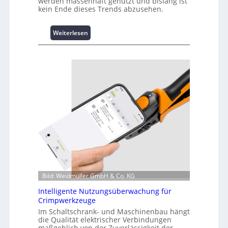
werden massenhaft genutzt und bislang ist
kein Ende dieses Trends abzusehen.
:
Weiterlesen
K
u
r
z
i
n
f
o
r
m
a
t
i
o
Bild: Weidmüller GmbH & Co. KG
n
z
Intelligente Nutzungsüberwachung für
u
Crimpwerkzeuge
m
Im Schaltschrank- und Maschinenbau hängt
L
die Qualität elektrischer Verbindungen
a
maßgeblich von der Zuverlässigkeit der