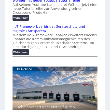
Wöhner mit neuer Youtube-Tutorialreihe
K
A
t
Auf seinem Youtube-Kanal bietet Wöhner jetzt eine
o
Z
i
neue Tutorialreihe zur Anwendung seiner
s
ü
o
Crossboard-Produkte.
t
r
n
:
Weiterlesen
e
i
.
W
n
c
O
IIoT-Framework verbindet Geräteschutz und
ö
f
h
r
digitale Transparenz
h
a
:
g
Mit dem IIoT-Framework Caparoc erweitert Phoenix
n
l
T
w
Contact die Kommunikationsmöglichkeiten des
e
l
r
gleichnamigen Geräteschutzschalter-Systems um
ä
r
e
e
eine durchgängige OT- und IT-Anbindung.
c
m
f
:
Weiterlesen
h
i
f
I
s
t
p
I
n
t
u
o
e
w
n
Bild: Dehn SE
T
u
e
k
-
e
t
i
F
r
f
t
r
Y
ü
e
a
o
r
r
m
u
p
e
t
r
w
u
a
o
b
Dehn erweitert Kapazitäten für den
x
r