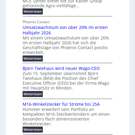
MCE Syntec bietet die zur Kaiser Group
u
d
k
e
gehörende Agro vielfältige…
n
b
e
r
:
g
Weiterlesen
e
l
g
M
b
t
t
e
y
Phoenix Contact
r
e
h
e
H
Umsatzwachstum von über 20% im ersten
a
r
i
N
u
Halbjahr 2026
f
u
l
H
b
a
Mit einem Umsatzwachstum von über 20%
c
i
-
c
f
im ersten Halbjahr 2026 hat sich die
h
h
g
S
Geschäftslage von Phoenix Contact positiv
ü
d
t
u
i
entwickelt.
r
u
m
n
c
r
m
:
Weiterlesen
e
g
c
h
U
o
h
h
m
b
e
Björn Twiehaus wird neuer Wago-CEO
d
f
s
r
e
Zum 15. September übernimmt Björn
r
e
ü
a
T
Twiehaus (Bild) die Position des Chief
i
u
h
t
r
e
Executive Officer (CEO) bei der Firma Wago
r
z
m
n
n
u
m
mit Hauptsitz in Minden.
w
2
g
e
n
a
p
:
Weiterlesen
0
s
g
E
c
B
o
2
e
l
h
n
j
u
M16-Winkelstecker für Ströme bis 25A
n
s
6
a
ö
e
f
t
Hummer erweitert sein Portfolio an
n
E
r
s
r
ü
u
kompakten M16-Steckverbindern um einen
d
n
u
t
r
m
g
besonders flach dimensionierten
T
w
e
v
r
s
i
Winkelstecker.
w
ff
e
o
o
c
i
e
i
:
Weiterlesen
n
n
e
p
h
z
M
l
ü