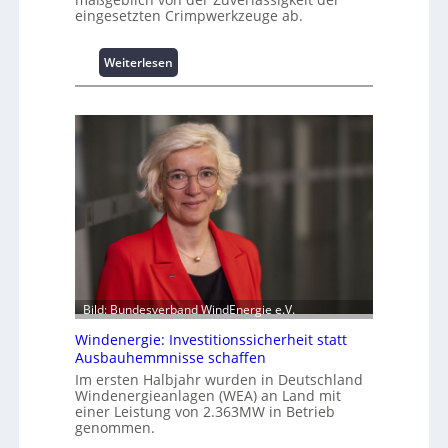
eingesetzten Crimpwerkzeuge ab.
s
t
s
:
Weiterlesen
p
I
i
n
t
t
z
e
e
l
n
l
m
i
a
g
n
e
a
n
g
t
e
e
m
N
Bild: Bundesverband WindEnergie e.V.
e
u
n
Windenergie: Investitionssicherheit statt
t
t
Ausbauhemmnisse schaffen
z
h
Im ersten Halbjahr wurden in Deutschland
u
o
Windenergieanlagen (WEA) an Land mit
n
einer Leistung von 2.363MW in Betrieb
c
g
genommen.
h
s