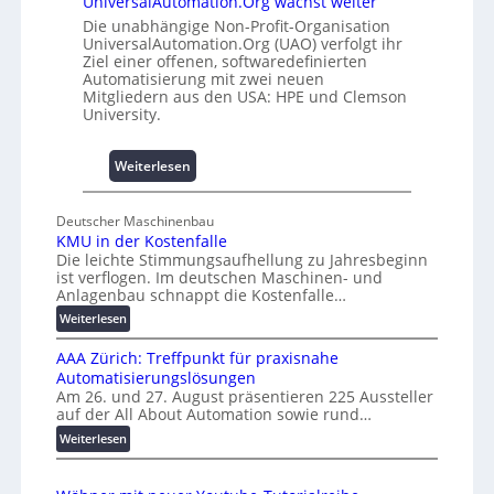
UniversalAutomation.Org wächst weiter
d
h
Die unabhängige Non-Profit-Organisation
4
e
UniversalAutomation.Org (UAO) verfolgt ihr
0
m
Ziel einer offenen, softwaredefinierten
A
m
Automatisierung mit zwei neuen
n
Mitgliedern aus den USA: HPE und Clemson
i
University.
s
s
:
Weiterlesen
e
U
s
n
c
Deutscher Maschinenbau
i
h
KMU in der Kostenfalle
v
a
Die leichte Stimmungsaufhellung zu Jahresbeginn
e
ist verflogen. Im deutschen Maschinen- und
f
r
Anlagenbau schnappt die Kostenfalle…
f
s
e
:
Weiterlesen
a
K
n
l
AAA Zürich: Treffpunkt für praxisnahe
M
A
Automatisierungslösungen
U
u
Am 26. und 27. August präsentieren 225 Aussteller
i
auf der All About Automation sowie rund…
t
n
o
d
:
Weiterlesen
e
A
m
r
A
a