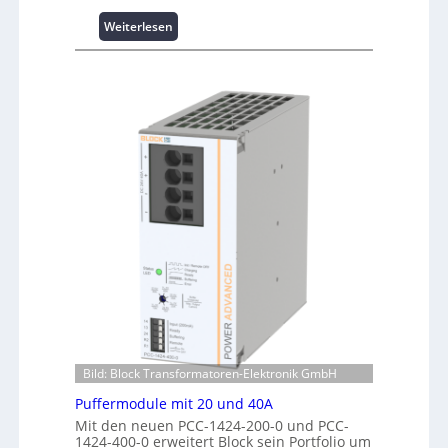
-
ü
p
:
Weiterlesen
b
e
W
e
r
i
r
f
n
w
o
d
a
r
e
c
m
n
h
a
e
u
n
r
n
t
g
g
e
i
f
r
e
ü
R
:
r
e
I
C
c
n
r
h
v
i
e
e
m
n
s
p
z
t
w
Bild: Block Transformatoren-Elektronik GmbH
e
i
e
n
Puffermodule mit 20 und 40A
t
r
t
Mit den neuen PCC-1424-200-0 und PCC-
i
k
r
1424-400-0 erweitert Block sein Portfolio um
o