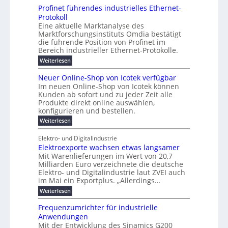
h
i
e
i
1
a
b
ö
Profinet führendes industrielles Ethernet-
a
g
e
6
e
a
l
u
s
Protokoll
n
-
r
e
n
s
t
Eine aktuelle Marktanalyse des
u
t
W
2
r
w
E
l
Marktforschungsinstituts Omdia bestätigt
e
i
0
n
i
B
r
n
%
t
die führende Position von Profinet im
e
g
r
e
k
ü
i
Bereich industrieller Ethernet-Protokolle.
h
i
d
e
s
e
m
r
n
e
:
s
Weiterlesen
K
l
n
e
e
o
P
r
a
s
t
r
u
r
k
b
t
Neuer Online-Shop von Icotek verfügbar
s
c
e
e
o
e
e
t
r
Im neuen Online-Shop von Icotek können
a
r
n
f
l
c
e
Kunden ab sofort und zu jeder Zeit alle
a
W
i
t
m
k
n
a
Produkte direkt online auswählen,
t
n
a
e
H
P
g
konfigurieren und bestellen.
e
n
r
i
a
l
o
t
a
f
l
:
Weiterlesen
e
-
u
f
g
ü
b
N
C
ü
g
e
r
j
e
E
Elektro- und Digitalindustrie
h
m
S
a
u
F
O
r
Elektroexporte wachsen etwas langsamer
e
t
h
e
e
e
n
r
r
Mit Warenlieferungen im Wert von 20,7
r
n
s
t
ö
2
O
Milliarden Euro verzeichnete die deutsche
d
m
0
t
n
Elektro- und Digitalindustrie laut ZVEI auch
e
e
2
l
im Mai ein Exportplus. „Allerdings…
s
b
6
i
i
i
:
Weiterlesen
n
n
s
E
e
d
2
l
-
Frequenzumrichter für industrielle
u
5
e
S
Anwendungen
s
A
k
h
t
Mit der Entwicklung des Sinamics G200
t
o