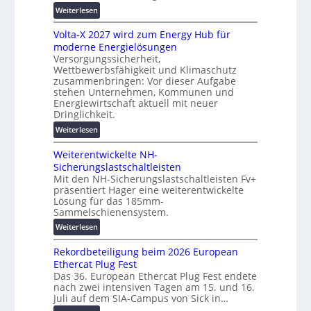
h
g
:
Weiterlesen
u
s
M
t
l
Volta-X 2027 wird zum Energy Hub für
a
z
ö
moderne Energielösungen
s
u
s
Versorgungssicherheit,
c
n
Wettbewerbsfähigkeit und Klimaschutz
u
h
d
zusammenbringen: Vor dieser Aufgabe
n
i
d
stehen Unternehmen, Kommunen und
g
n
i
Energiewirtschaft aktuell mit neuer
e
e
Dringlichkeit.
g
n
n
i
:
Weiterlesen
b
t
V
a
a
Weiterentwickelte NH-
o
u
l
Sicherungslastschaltleisten
l
:
e
Mit den NH-Sicherungslastschaltleisten Fv+
t
F
präsentiert Hager eine weiterentwickelte
T
a
o
Lösung für das 185mm-
r
-
r
Sammelschienensystem.
a
X
s
n
:
Weiterlesen
2
c
s
W
0
h
Rekordbeteiligung beim 2026 European
p
e
2
u
Ethercat Plug Fest
a
i
7
n
Das 36. European Ethercat Plug Fest endete
r
t
w
g
nach zwei intensiven Tagen am 15. und 16.
e
e
i
s
Juli auf dem SIA-Campus von Sick in…
n
r
r
f