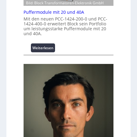
t
Bild: Block Transformatoren-Elektronik GmbH
e
w
i
n
e
Puffermodule mit 20 und 40A
t
t
r
Mit den neuen PCC-1424-200-0 und PCC-
i
r
k
1424-400-0 erweitert Block sein Portfolio
o
um leistungsstarke Puffermodule mit 20
e
z
n
und 40A.
n
e
s
u
s
g
:
Weiterlesen
i
e
P
c
u
h
f
e
f
r
e
h
r
e
m
i
o
t
d
s
u
t
l
a
e
t
m
t
i
A
t
u