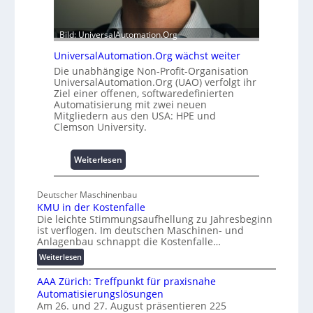
2
s
0
b
u
Bild: UniversalAutomation.Org
a
n
u
UniversalAutomation.Org wächst weiter
d
h
Die unabhängige Non-Profit-Organisation
4
e
UniversalAutomation.Org (UAO) verfolgt ihr
0
m
Ziel einer offenen, softwaredefinierten
A
Automatisierung mit zwei neuen
m
Mitgliedern aus den USA: HPE und
n
Clemson University.
i
s
s
:
Weiterlesen
e
U
s
n
Deutscher Maschinenbau
c
i
KMU in der Kostenfalle
h
v
Die leichte Stimmungsaufhellung zu Jahresbeginn
a
e
ist verflogen. Im deutschen Maschinen- und
f
r
Anlagenbau schnappt die Kostenfalle…
f
s
:
Weiterlesen
e
a
K
n
l
AAA Zürich: Treffpunkt für praxisnahe
M
A
Automatisierungslösungen
U
u
Am 26. und 27. August präsentieren 225
i