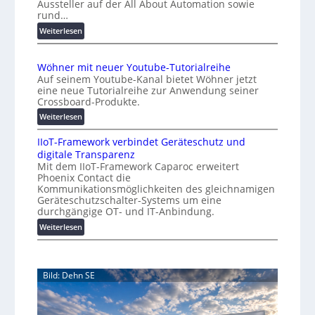
Aussteller auf der All About Automation sowie
t
n
rund…
o
d
:
Weiterlesen
e
m
A
r
a
A
K
t
Wöhner mit neuer Youtube-Tutorialreihe
A
o
i
Auf seinem Youtube-Kanal bietet Wöhner jetzt
Z
s
o
eine neue Tutorialreihe zur Anwendung seiner
ü
t
n
Crossboard-Produkte.
r
e
.
:
Weiterlesen
i
n
O
W
c
f
r
IIoT-Framework verbindet Geräteschutz und
ö
h
a
g
digitale Transparenz
h
:
l
w
Mit dem IIoT-Framework Caparoc erweitert
n
T
l
Phoenix Contact die
ä
e
r
e
Kommunikationsmöglichkeiten des gleichnamigen
c
r
e
Geräteschutzschalter-Systems um eine
m
h
f
durchgängige OT- und IT-Anbindung.
i
s
f
:
Weiterlesen
t
t
p
I
n
u
w
I
e
n
e
o
u
k
i
Bild: Dehn SE
T
e
t
t
-
r
f
e
F
Y
ü
r
r