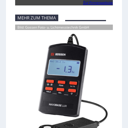
Zur Firmenwebsite
MEHR ZUM THEMA
Bild: Gossen Foto- u. Lichtmesstechnik GmbH