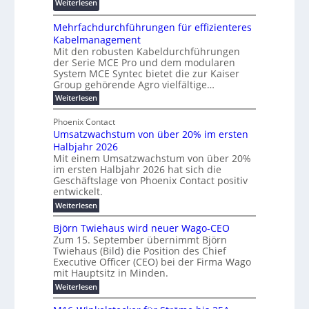
:
Weiterlesen
z
e
d
ö
R
n
z
r
Mehrfachdurchführungen für effizienteres
e
t
u
d
Kabelmanagement
k
w
m
e
Mit den robusten Kabeldurchführungen
o
i
E
r
der Serie MCE Pro und dem modularen
r
c
n
System MCE Syntec bietet die zur Kaiser
u
d
k
e
Group gehörende Agro vielfältige…
n
b
e
r
:
g
Weiterlesen
e
l
g
M
b
t
t
e
y
Phoenix Contact
r
e
h
e
H
Umsatzwachstum von über 20% im ersten
a
r
i
N
u
Halbjahr 2026
f
u
l
H
b
a
Mit einem Umsatzwachstum von über 20%
c
i
-
c
f
im ersten Halbjahr 2026 hat sich die
h
h
g
S
Geschäftslage von Phoenix Contact positiv
ü
d
t
u
i
entwickelt.
r
u
m
n
c
r
m
:
Weiterlesen
e
g
c
h
U
o
h
h
m
b
e
Björn Twiehaus wird neuer Wago-CEO
d
f
s
r
e
Zum 15. September übernimmt Björn
r
e
ü
a
T
Twiehaus (Bild) die Position des Chief
i
u
h
t
r
e
Executive Officer (CEO) bei der Firma Wago
r
z
m
n
n
u
m
mit Hauptsitz in Minden.
w
2
g
e
n
a
p
:
Weiterlesen
0
s
g
E
c
B
o
2
e
l
h
n
j
u