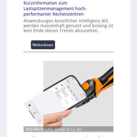
Kurzinformation zum
Lastspitzenmanagement hoch-
performanter Rechenzentren
Anwendungen künstlicher Intelligenz (KI)
werden massenhaft genutzt und bislang ist
kein Ende dieses Trends abzusehen.
:
Weiterlesen
K
u
r
z
i
n
f
o
r
m
a
t
i
o
Bild: Weidmüller GmbH & Co. KG
n