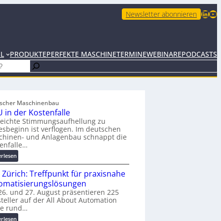
LinkedIn
YouTube
Newsletter abonnieren
EL
PRODUKTE
PERFEKTE MASCHINE
TERMINE
WEBINARE
PODCASTS
scher Maschinenbau
 in der Kostenfalle
leichte Stimmungsaufhellung zu
esbeginn ist verflogen. Im deutschen
chinen- und Anlagenbau schnappt die
enfalle…
:
erlesen
K
 Zürich: Treffpunkt für praxisnahe
M
U
omatisierungslösungen
i
6. und 27. August präsentieren 225
teller auf der All About Automation
n
ie rund…
d
e
:
erlesen