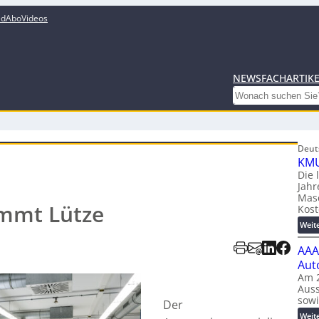
ed
Abo
Videos
NEWS
FACHARTIK
Search
Deut
KMU
Die 
Jahr
Mas
mmt Lütze
Kost
Weit
AAA
Aut
Am 2
Auss
sow
Der
Weit