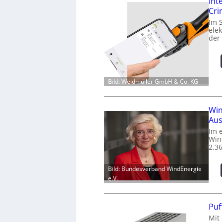
Int
Cr
Im 
ele
der
Bild: Weidmüller GmbH & Co. KG
Win
Aus
Im 
Win
2.3
Bild: Bundesverband WindEnergie
e.V.
Puf
Mit