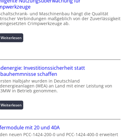
elligente Nutzungsüberwachung für
i
impwerkzeuge
n
Schaltschrank- und Maschinenbau hängt die Qualität
f
ktrischer Verbindungen maßgeblich von der Zuverlässigkeit
o
 eingesetzten Crimpwerkzeuge ab.
r
m
a
:
Weiterlesen
t
I
i
n
o
t
n
e
z
l
denergie: Investitionssicherheit statt
u
l
bauhemmnisse schaffen
m
i
ersten Halbjahr wurden in Deutschland
L
g
denergieanlagen (WEA) an Land mit einer Leistung von
a
e
63MW in Betrieb genommen.
s
n
t
t
:
Weiterlesen
s
e
W
p
N
i
i
u
n
t
t
fermodule mit 20 und 40A
d
z
z
e
 den neuen PCC-1424-200-0 und PCC-1424-400-0 erweitert
e
u