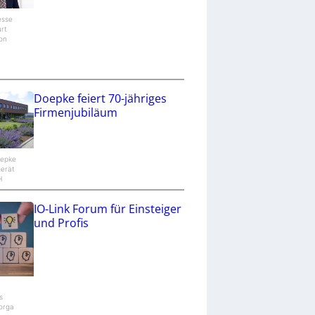
esse
urt
ion
/
Doepke feiert 70-jähriges
Firmenjubiläum
oepke
gerät
H
IO-Link Forum für Einsteiger
und Profis
s
orga