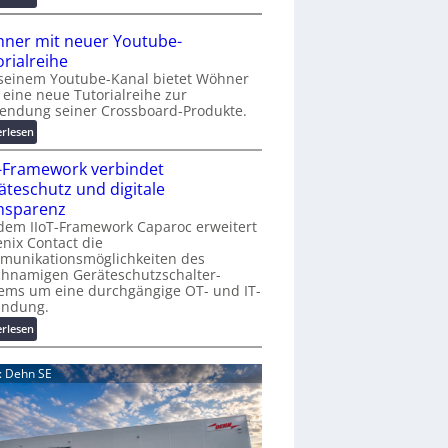
r
A
K
A
ner mit neuer Youtube-
o
A
orialreihe
s
Z
seinem Youtube-Kanal bietet Wöhner
t
ü
t eine neue Tutorialreihe zur
e
r
endung seiner Crossboard-Produkte.
n
i
:
erlesen
f
c
W
a
h
T-Framework verbindet
ö
l
:
h
äteschutz und digitale
l
T
n
nsparenz
e
r
e
dem IIoT-Framework Caparoc erweitert
e
r
nix Contact die
f
munikationsmöglichkeiten des
m
f
chnamigen Geräteschutzschalter-
i
p
ems um eine durchgängige OT- und IT-
t
u
indung.
n
n
:
erlesen
e
k
I
u
t
I
e
d: Dehn SE
f
o
r
ü
T
Y
r
-
o
p
F
u
r