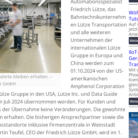
Automationsspezialist
Friedrich Lütze, das
Wöh
Bahntechnikunternehm
Tut
Auf 
en Lütze Transportation
jetz
und alle weiteren
Anw
Unternehmen der
Weit
internationalen Lütze
IIo
Gruppe in Europa und
Ger
China werden zum
Tra
Mit 
01.10.2024 von der US-
Phoe
ndorte bleiben erhalten.
–
amerikanischen
Kom
tze GmbH
glei
Amphenol Corporation
Syst
ütze Gruppe in den USA, Lutze Inc. und Data Guide
Anb
im Juli 2024 übernommen worden. Für Kunden und
Weit
us der Übernahme keine Veränderungen. Die gewohnte
Bil
en erhalten. Die bisherigen Ansprechpartner sowie die
sstandorte inklusive Firmenzentrale in Weinstadt
tin Teufel, CEO der Friedrich Lütze GmbH, wird im 1.