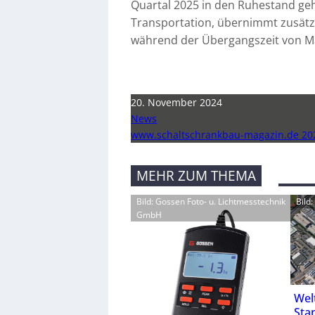
Quartal 2025 in den Ruhestand geh
Transportation, übernimmt zusätzl
während der Übergangszeit von Ma
20. November 2024
News
www.schaltschrankbau-magazin.de 20
MEHR ZUM THEMA
Bild: Gossen Foto- u. Lichtmesstechnik
Bild
GmbH
Wel
Stan