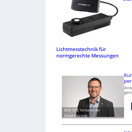
Lichtmesstechnik für
normgerechte Messungen
Kur
per
Anw
gen
Bild: VDE Verband der
Elektrotechnik