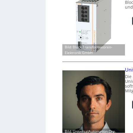
Blo
und
Bild: Block Transformatoren-
Elektronik GmbH
Uni
Die
Univ
sof
Mit
Bild: UniversalAutomation.Org