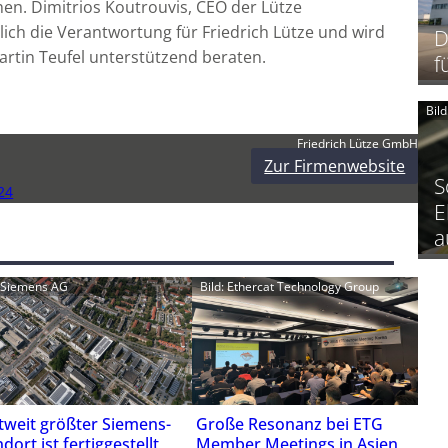
en. Dimitrios Koutrouvis, CEO der Lütze
ich die Verantwortung für Friedrich Lütze und wird
D
rtin Teufel unterstützend beraten.
f
Bil
Friedrich Lütze GmbH
Zur Firmenwebsite
S
24
E
a
: Siemens AG
Bild: Ethercat Technology Group
tweit größter Siemens-
Große Resonanz bei ETG
dort ist fertiggestellt
Member Meetings in Asien