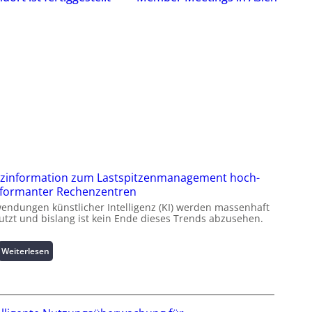
zinformation zum Lastspitzenmanagement hoch-
formanter Rechenzentren
endungen künstlicher Intelligenz (KI) werden massenhaft
utzt und bislang ist kein Ende dieses Trends abzusehen.
:
Weiterlesen
K
u
r
z