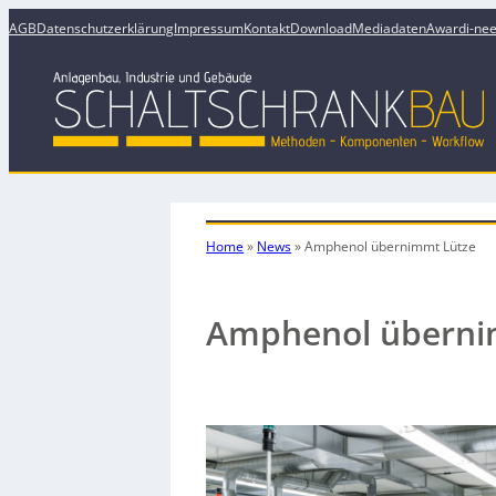
AGB
Datenschutzerklärung
Impressum
Kontakt
Download
Mediadaten
Award
i-ne
Home
»
News
»
Amphenol übernimmt Lütze
Amphenol überni