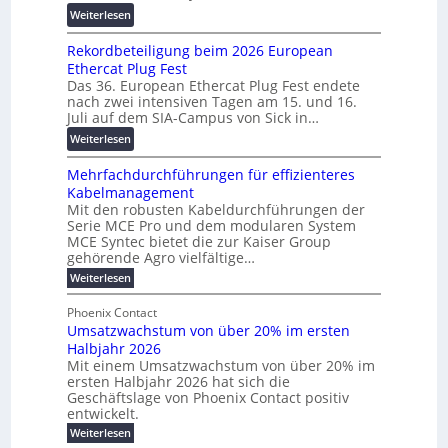
r
a
:
Weiterlesen
2
s
n
W
0
c
s
Rekordbeteiligung beim 2026 European
e
2
h
p
Ethercat Plug Fest
i
7
u
a
Das 36. European Ethercat Plug Fest endete
t
w
n
r
nach zwei intensiven Tagen am 15. und 16.
e
i
g
e
Juli auf dem SIA-Campus von Sick in…
r
r
s
n
:
Weiterlesen
e
d
f
z
R
n
z
ö
Mehrfachdurchführungen für effizienteres
e
t
u
r
Kabelmanagement
k
w
m
d
Mit den robusten Kabeldurchführungen der
o
i
E
e
Serie MCE Pro und dem modularen System
r
c
n
r
MCE Syntec bietet die zur Kaiser Group
d
k
e
gehörende Agro vielfältige…
u
b
e
r
n
:
Weiterlesen
e
l
g
M
g
t
t
e
y
b
Phoenix Contact
e
h
e
H
Umsatzwachstum von über 20% im ersten
r
r
i
N
u
Halbjahr 2026
f
a
l
H
b
a
Mit einem Umsatzwachstum von über 20% im
u
i
-
c
f
ersten Halbjahr 2026 hat sich die
c
h
g
S
Geschäftslage von Phoenix Contact positiv
ü
h
d
u
i
entwickelt.
r
u
t
n
c
r
m
:
Weiterlesen
m
g
c
h
U