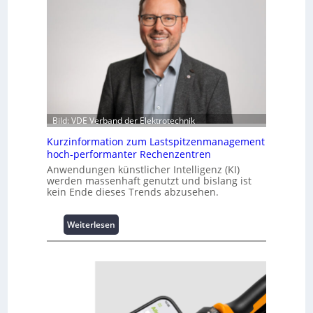
Bild: VDE Verband der Elektrotechnik
Kurzinformation zum Lastspitzenmanagement
hoch-performanter Rechenzentren
Anwendungen künstlicher Intelligenz (KI)
werden massenhaft genutzt und bislang ist
kein Ende dieses Trends abzusehen.
:
Weiterlesen
K
u
r
z
i
n