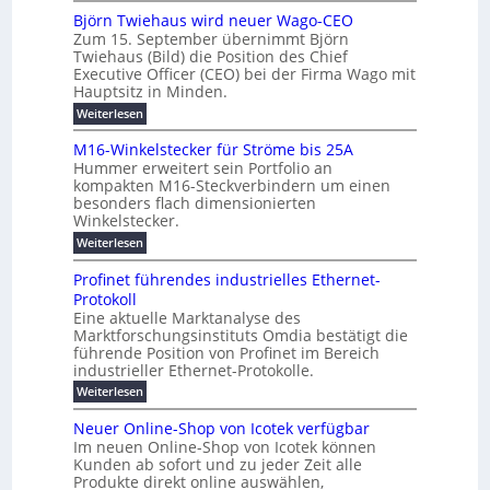
o
e
h
m
b
e
Björn Twiehaus wird neuer Wago-CEO
d
f
h
s
e
Zum 15. September übernimmt Björn
r
e
ü
a
r
Twiehaus (Bild) die Position des Chief
i
u
h
t
r
T
Executive Officer (CEO) bei der Firma Wago mit
r
z
m
n
n
e
u
Hauptsitz in Minden.
w
2
g
e
n
a
m
:
Weiterlesen
0
s
g
E
c
p
B
2
e
l
h
n
j
o
M16-Winkelstecker für Ströme bis 25A
n
s
6
a
ö
e
f
u
t
Hummer erweitert sein Portfolio an
E
r
s
r
ü
u
kompakten M16-Steckverbindern um einen
n
n
u
t
r
m
g
besonders flach dimensionierten
T
d
e
v
r
s
i
Winkelstecker.
w
w
ff
o
o
c
i
e
i
:
Weiterlesen
n
e
e
p
h
z
M
l
ü
n
h
e
i
1
a
b
ö
Profinet führendes industrielles Ethernet-
a
i
e
6
e
a
l
u
s
Protokoll
n
-
g
r
n
s
t
Eine aktuelle Marktanalyse des
u
t
W
2
e
w
E
l
Marktforschungsinstituts Omdia bestätigt die
e
i
0
n
i
r
r
n
%
t
führende Position von Profinet im Bereich
e
g
r
B
e
k
i
industrieller Ethernet-Protokolle.
h
i
d
e
s
e
m
ü
n
e
:
s
Weiterlesen
K
l
n
e
r
e
P
r
a
s
t
r
u
o
r
b
t
Neuer Online-Shop von Icotek verfügbar
s
c
e
e
o
e
e
k
t
Im neuen Online-Shop von Icotek können
a
r
n
f
l
c
e
r
Kunden ab sofort und zu jeder Zeit alle
W
i
t
m
k
n
a
Produkte direkt online auswählen,
a
n
a
e
H
P