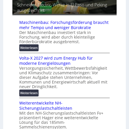
G
e
a
Schneider-Electric-Werke in El Paso und Peking
e
i
t
ausgezeichnet
r
h
i
ä
e
s
Maschinenbau: Forschungsförderung braucht
t
i
mehr Tempo und weniger Bürokratie
e
e
Der Maschinenbau investiert stark in
s
r
Forschung, wird aber durch kleinteilige
c
u
Förderbürokratie ausgebremst.
h
n
:
Weiterlesen
u
g
M
t
s
Volta-X 2027 wird zum Energy Hub für
a
z
l
moderne Energielösungen
s
u
ö
Versorgungssicherheit, Wettbewerbsfähigkeit
c
n
s
und Klimaschutz zusammenbringen: Vor
h
d
u
dieser Aufgabe stehen Unternehmen,
i
d
n
Kommunen und Energiewirtschaft aktuell mit
n
i
neuer Dringlichkeit.
g
e
g
e
:
Weiterlesen
n
i
n
V
b
t
Weiterentwickelte NH-
o
a
a
Sicherungslastschaltleisten
l
u
l
Mit den NH-Sicherungslastschaltleisten Fv+
t
:
e
präsentiert Hager eine weiterentwickelte
a
F
T
Lösung für das 185mm-
-
o
r
Sammelschienensystem.
X