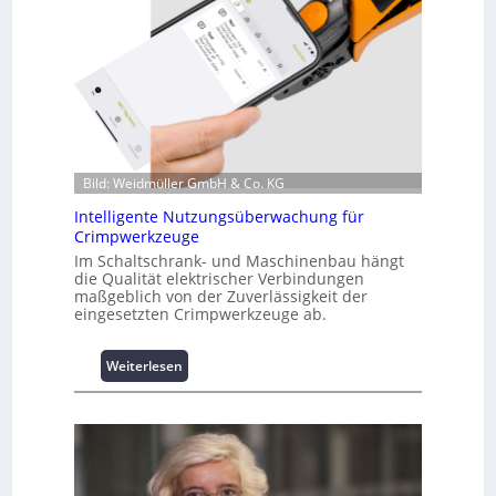
f
o
r
m
a
t
i
o
n
Bild: Weidmüller GmbH & Co. KG
z
Intelligente Nutzungsüberwachung für
u
Crimpwerkzeuge
m
L
Im Schaltschrank- und Maschinenbau hängt
die Qualität elektrischer Verbindungen
a
maßgeblich von der Zuverlässigkeit der
s
eingesetzten Crimpwerkzeuge ab.
t
s
p
:
Weiterlesen
i
I
t
n
z
t
e
e
n
l
m
l