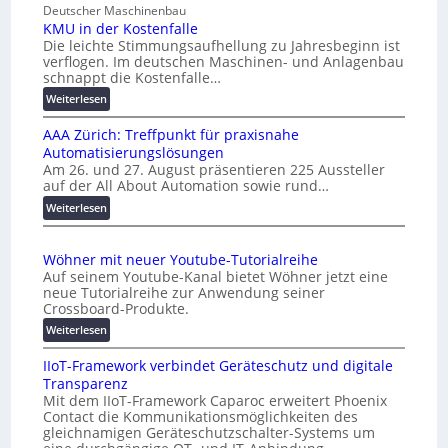
c
Deutscher Maschinenbau
i
h
KMU in der Kostenfalle
v
Die leichte Stimmungsaufhellung zu Jahresbeginn ist
a
e
verflogen. Im deutschen Maschinen- und Anlagenbau
f
r
schnappt die Kostenfalle…
f
s
:
Weiterlesen
e
a
K
n
l
AAA Zürich: Treffpunkt für praxisnahe
M
A
Automatisierungslösungen
U
u
Am 26. und 27. August präsentieren 225 Aussteller
i
auf der All About Automation sowie rund…
t
n
o
d
:
Weiterlesen
e
A
m
r
A
a
Wöhner mit neuer Youtube-Tutorialreihe
K
A
t
Auf seinem Youtube-Kanal bietet Wöhner jetzt eine
o
Z
i
neue Tutorialreihe zur Anwendung seiner
s
ü
o
Crossboard-Produkte.
t
r
n
:
Weiterlesen
e
i
.
W
n
c
O
IIoT-Framework verbindet Geräteschutz und digitale
ö
f
h
r
Transparenz
h
a
:
g
Mit dem IIoT-Framework Caparoc erweitert Phoenix
n
l
T
w
Contact die Kommunikationsmöglichkeiten des
e
l
r
gleichnamigen Geräteschutzschalter-Systems um
ä
r
e
e