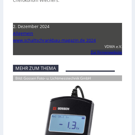
Chefökonom Wiechers.
2. Dezember 2024
Allgemein
www.schaltschrankbau-magazin.de 2024
VDMA e.V.
Zur Firmenwebsite
MEHR ZUM THEMA
Bild: Gossen Foto- u. Lichtmesstechnik GmbH