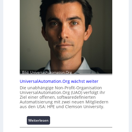
m
i
o
t
d
s
u
t
l
a
e
t
m
t
i
A
t
u
2
s
0
b
u
a
n
Bild: UniversalAutomation.Org
u
d
h
UniversalAutomation.Org wächst weiter
4
e
Die unabhängige Non-Profit-Organisation
0
m
UniversalAutomation.Org (UAO) verfolgt ihr
A
m
Ziel einer offenen, softwaredefinierten
n
Automatisierung mit zwei neuen Mitgliedern
i
aus den USA: HPE und Clemson University.
s
s
:
Weiterlesen
e
U
s
n