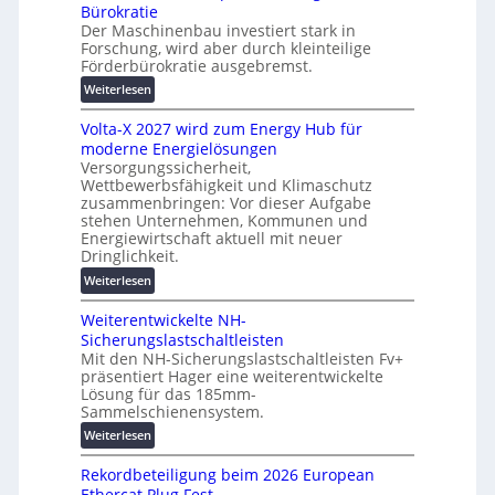
e
Bürokratie
e
s
Der Maschinenbau investiert stark in
r
c
Forschung, wird aber durch kleinteilige
u
Förderbürokratie ausgebremst.
h
n
u
:
Weiterlesen
g
t
M
s
z
Volta-X 2027 wird zum Energy Hub für
a
l
u
moderne Energielösungen
s
ö
n
Versorgungssicherheit,
c
s
Wettbewerbsfähigkeit und Klimaschutz
d
h
u
zusammenbringen: Vor dieser Aufgabe
d
i
n
stehen Unternehmen, Kommunen und
i
n
g
Energiewirtschaft aktuell mit neuer
g
e
e
Dringlichkeit.
i
n
n
:
Weiterlesen
t
b
V
a
a
Weiterentwickelte NH-
o
l
u
Sicherungslastschaltleisten
l
e
:
Mit den NH-Sicherungslastschaltleisten Fv+
t
T
F
präsentiert Hager eine weiterentwickelte
a
r
o
Lösung für das 185mm-
-
a
r
Sammelschienensystem.
X
n
s
:
Weiterlesen
2
s
c
W
0
p
h
Rekordbeteiligung beim 2026 European
e
2
a
u
Ethercat Plug Fest
i