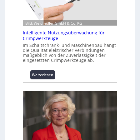
t
i
o
Bild: Weidmüller GmbH & Co. KG
n
z
Intelligente Nutzungsüberwachung für
u
Crimpwerkzeuge
m
Im Schaltschrank- und Maschinenbau hängt
L
die Qualität elektrischer Verbindungen
a
maßgeblich von der Zuverlässigkeit der
s
eingesetzten Crimpwerkzeuge ab.
t
s
:
Weiterlesen
p
I
i
n
t
t
z
e
e
l
n
l
m
i
a
g
n
e
a
n
g
t