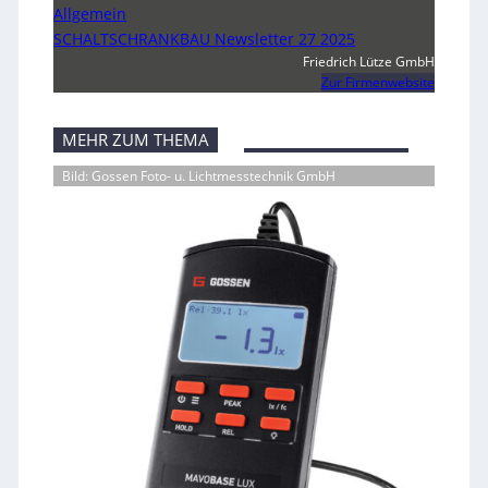
Allgemein
SCHALTSCHRANKBAU Newsletter 27 2025
Friedrich Lütze GmbH
Zur Firmenwebsite
MEHR ZUM THEMA
Bild: Gossen Foto- u. Lichtmesstechnik GmbH