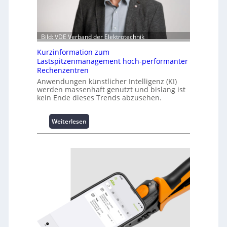
Bild: VDE Verband der Elektrotechnik
Kurzinformation zum
Lastspitzenmanagement hoch-performanter
Rechenzentren
Anwendungen künstlicher Intelligenz (KI)
werden massenhaft genutzt und bislang ist
kein Ende dieses Trends abzusehen.
:
Weiterlesen
K
u
r
z
i
n
f
o
r
m
a