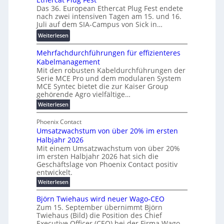
7
r
n
Das 36. European Ethercat Plug Fest endete
t
w
e
g
nach zwei intensiven Tagen am 15. und 16.
e
i
n
s
Juli auf dem SIA-Campus von Sick in…
r
r
z
f
:
Weiterlesen
e
d
ö
R
n
z
r
Mehrfachdurchführungen für effizienteres
e
t
u
d
Kabelmanagement
k
w
m
e
Mit den robusten Kabeldurchführungen der
o
i
E
r
Serie MCE Pro und dem modularen System
r
c
n
MCE Syntec bietet die zur Kaiser Group
u
d
k
e
gehörende Agro vielfältige…
n
b
e
r
:
g
Weiterlesen
e
l
g
M
b
t
t
e
y
Phoenix Contact
r
e
h
e
H
Umsatzwachstum von über 20% im ersten
a
r
i
N
u
Halbjahr 2026
f
u
l
H
b
a
Mit einem Umsatzwachstum von über 20%
c
i
-
c
f
im ersten Halbjahr 2026 hat sich die
h
h
g
S
Geschäftslage von Phoenix Contact positiv
ü
d
t
u
i
entwickelt.
r
u
m
n
c
r
m
:
Weiterlesen
e
g
c
h
U
o
h
h
m
b
e
Björn Twiehaus wird neuer Wago-CEO
d
f
s
r
e
Zum 15. September übernimmt Björn
r
e
ü
a
T
Twiehaus (Bild) die Position des Chief
i
u
h
t
r
e
Executive Officer (CEO) bei der Firma Wago
r
z
m