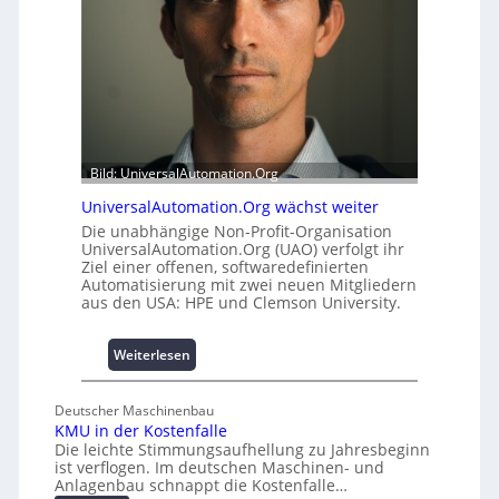
a
l
t
e
t
m
A
i
u
t
s
2
b
0
a
u
Bild: UniversalAutomation.Org
u
n
h
UniversalAutomation.Org wächst weiter
d
e
4
Die unabhängige Non-Profit-Organisation
m
UniversalAutomation.Org (UAO) verfolgt ihr
0
Ziel einer offenen, softwaredefinierten
m
A
Automatisierung mit zwei neuen Mitgliedern
n
aus den USA: HPE und Clemson University.
i
s
s
:
Weiterlesen
e
U
s
n
Deutscher Maschinenbau
c
i
KMU in der Kostenfalle
h
v
Die leichte Stimmungsaufhellung zu Jahresbeginn
a
e
ist verflogen. Im deutschen Maschinen- und
f
r
Anlagenbau schnappt die Kostenfalle…