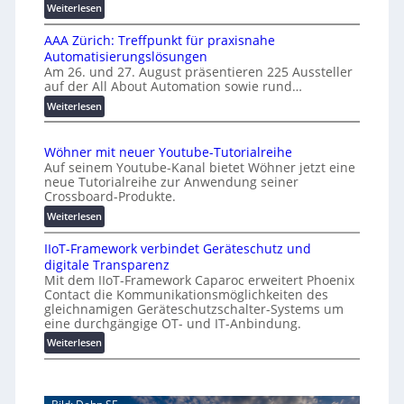
f
s
:
Weiterlesen
e
a
K
n
l
AAA Zürich: Treffpunkt für praxisnahe
M
A
Automatisierungslösungen
U
u
Am 26. und 27. August präsentieren 225 Aussteller
i
auf der All About Automation sowie rund…
t
n
o
d
:
Weiterlesen
e
A
m
r
A
a
Wöhner mit neuer Youtube-Tutorialreihe
K
A
t
Auf seinem Youtube-Kanal bietet Wöhner jetzt eine
o
Z
i
neue Tutorialreihe zur Anwendung seiner
s
ü
o
Crossboard-Produkte.
t
r
n
:
Weiterlesen
e
i
.
W
n
c
O
IIoT-Framework verbindet Geräteschutz und
ö
f
h
r
digitale Transparenz
h
a
:
g
Mit dem IIoT-Framework Caparoc erweitert Phoenix
n
l
T
w
Contact die Kommunikationsmöglichkeiten des
e
l
r
gleichnamigen Geräteschutzschalter-Systems um
ä
r
e
e
eine durchgängige OT- und IT-Anbindung.
c
m
f
:
Weiterlesen
h
i
f
I
s
t
p
I
n
t
u
o
e
w
n